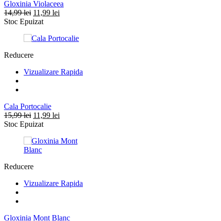
Gloxinia Violaceea
Prețul
Prețul
14,99
lei
11,99
lei
inițial
curent
Stoc Epuizat
a
este:
fost:
11,99 lei.
14,99 lei.
Reducere
Vizualizare Rapida
Cala Portocalie
Prețul
Prețul
15,99
lei
11,99
lei
inițial
curent
Stoc Epuizat
a
este:
fost:
11,99 lei.
15,99 lei.
Reducere
Vizualizare Rapida
Gloxinia Mont Blanc