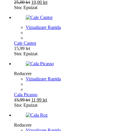
Prețul
Prețul
25,00
lei
10,00
lei
inițial
curent
Stoc Epuizat
a
este:
fost:
10,00 lei.
25,00 lei.
Vizualizare Rapida
Cale Cantor
15,99
lei
Stoc Epuizat
Reducere
Vizualizare Rapida
Cala Picasso
Prețul
Prețul
15,99
lei
11,99
lei
inițial
curent
Stoc Epuizat
a
este:
fost:
11,99 lei.
15,99 lei.
Reducere
Vizualizare Rapida