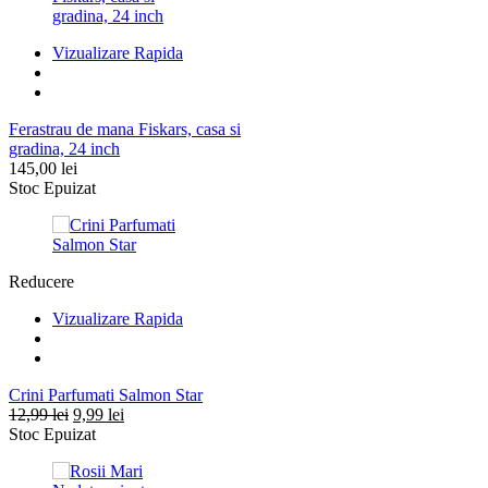
Vizualizare Rapida
Ferastrau de mana Fiskars, casa si
gradina, 24 inch
145,00
lei
Stoc Epuizat
Reducere
Vizualizare Rapida
Crini Parfumati Salmon Star
Prețul
Prețul
12,99
lei
9,99
lei
inițial
curent
Stoc Epuizat
a
este:
fost:
9,99 lei.