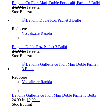
Begonii Cu Flori Mari, Duble Portocalii, Pachet 3 Bulbi
Prețul
Prețul
24,99
lei
19,99
lei
inițial
curent
Stoc Epuizat
a
este:
fost:
19,99 lei.
24,99 lei.
Reducere
Vizualizare Rapida
Begonii Duble Roz Pachet 3 Bulbi
Prețul
Prețul
24,99
lei
19,99
lei
inițial
curent
Stoc Epuizat
a
este:
fost:
19,99 lei.
24,99 lei.
Reducere
Vizualizare Rapida
Begonia Galbena cu Flori Mari Duble Pachet 3 Bulbi
Prețul
Prețul
24,99
lei
19,99
lei
inițial
curent
Stoc Epuizat
a
este: