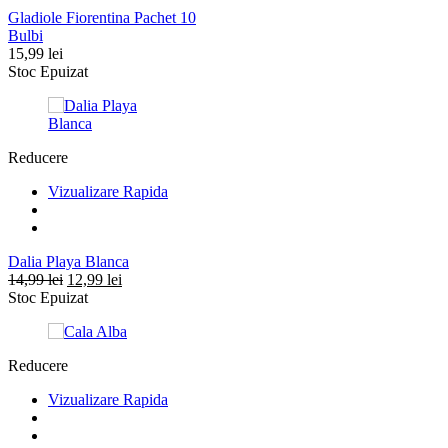
Gladiole Fiorentina Pachet 10
Bulbi
15,99
lei
Stoc Epuizat
Reducere
Vizualizare Rapida
Dalia Playa Blanca
Prețul
Prețul
14,99
lei
12,99
lei
inițial
curent
Stoc Epuizat
a
este:
fost:
12,99 lei.
14,99 lei.
Reducere
Vizualizare Rapida