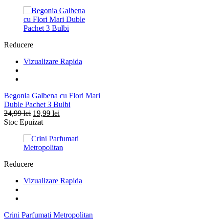
a
este:
fost:
12,99 lei.
14,99 lei.
Reducere
Vizualizare Rapida
Begonia Galbena cu Flori Mari
Duble Pachet 3 Bulbi
Prețul
Prețul
24,99
lei
19,99
lei
inițial
curent
Stoc Epuizat
a
este:
fost:
19,99 lei.
24,99 lei.
Reducere
Vizualizare Rapida
Crini Parfumati Metropolitan