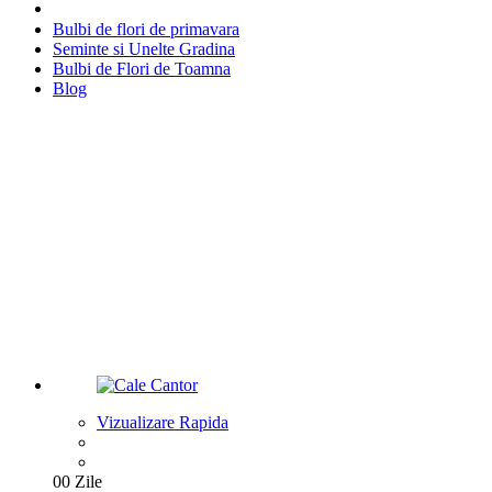
Bulbi de flori de primavara
Seminte si Unelte Gradina
Bulbi de Flori de Toamna
Blog
Plante de Gradina
Plante de Sezon
Vizualizare Rapida
Gama variata la cele mai bune preturi
Cumpara acum
00
Zile