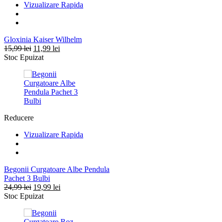
Vizualizare Rapida
Gloxinia Kaiser Wilhelm
Prețul
Prețul
15,99
lei
11,99
lei
inițial
curent
Stoc Epuizat
a
este:
fost:
11,99 lei.
15,99 lei.
Reducere
Vizualizare Rapida
Begonii Curgatoare Albe Pendula
Pachet 3 Bulbi
Prețul
Prețul
24,99
lei
19,99
lei
inițial
curent
Stoc Epuizat
a
este:
fost:
19,99 lei.