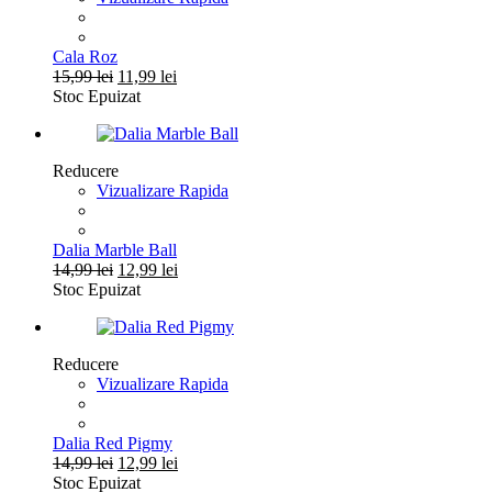
Cala Roz
Prețul
Prețul
15,99
lei
11,99
lei
inițial
curent
Stoc Epuizat
a
este:
fost:
11,99 lei.
15,99 lei.
Reducere
Vizualizare Rapida
Dalia Marble Ball
Prețul
Prețul
14,99
lei
12,99
lei
inițial
curent
Stoc Epuizat
a
este:
fost:
12,99 lei.
14,99 lei.
Reducere
Vizualizare Rapida
Dalia Red Pigmy
Prețul
Prețul
14,99
lei
12,99
lei
inițial
curent
Stoc Epuizat