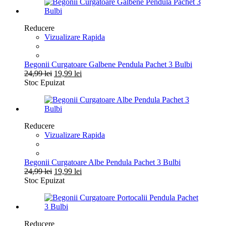
Reducere
Vizualizare Rapida
Begonii Curgatoare Galbene Pendula Pachet 3 Bulbi
Prețul
Prețul
24,99
lei
19,99
lei
inițial
curent
Stoc Epuizat
a
este:
fost:
19,99 lei.
24,99 lei.
Reducere
Vizualizare Rapida
Begonii Curgatoare Albe Pendula Pachet 3 Bulbi
Prețul
Prețul
24,99
lei
19,99
lei
inițial
curent
Stoc Epuizat
a
este:
fost:
19,99 lei.
24,99 lei.
Reducere