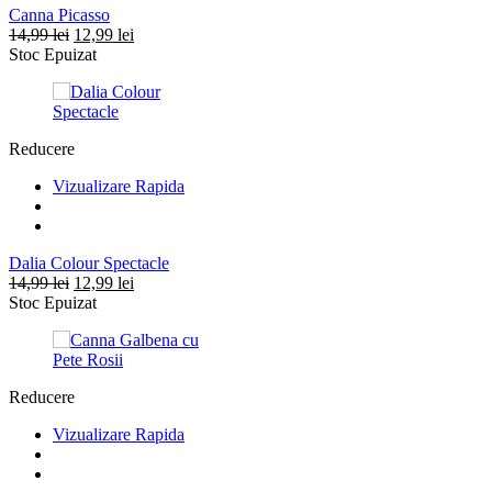
Canna Picasso
Prețul
Prețul
14,99
lei
12,99
lei
inițial
curent
Stoc Epuizat
a
este:
fost:
12,99 lei.
14,99 lei.
Reducere
Vizualizare Rapida
Dalia Colour Spectacle
Prețul
Prețul
14,99
lei
12,99
lei
inițial
curent
Stoc Epuizat
a
este:
fost:
12,99 lei.
14,99 lei.
Reducere
Vizualizare Rapida