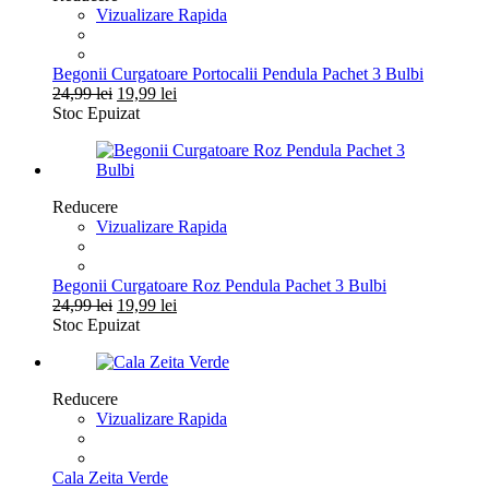
Vizualizare Rapida
Begonii Curgatoare Portocalii Pendula Pachet 3 Bulbi
Prețul
Prețul
24,99
lei
19,99
lei
inițial
curent
Stoc Epuizat
a
este:
fost:
19,99 lei.
24,99 lei.
Reducere
Vizualizare Rapida
Begonii Curgatoare Roz Pendula Pachet 3 Bulbi
Prețul
Prețul
24,99
lei
19,99
lei
inițial
curent
Stoc Epuizat
a
este:
fost:
19,99 lei.
24,99 lei.
Reducere
Vizualizare Rapida
Cala Zeita Verde