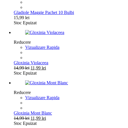
Gladiole Maggie Pachet 10 Bulbi
15,99
lei
Stoc Epuizat
Reducere
Vizualizare Rapida
Gloxinia Violaceea
Prețul
Prețul
14,99
lei
11,99
lei
inițial
curent
Stoc Epuizat
a
este:
fost:
11,99 lei.
14,99 lei.
Reducere
Vizualizare Rapida
Gloxinia Mont Blanc
Prețul
Prețul
14,99
lei
11,99
lei
inițial
curent
Stoc Epuizat