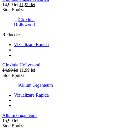
Prețul
Prețul
14,99
lei
11,99
lei
inițial
curent
Stoc Epuizat
a
este:
fost:
11,99 lei.
14,99 lei.
Reducere
Vizualizare Rapida
Gloxinia Hollywood
Prețul
Prețul
14,99
lei
11,99
lei
inițial
curent
Stoc Epuizat
a
este:
fost:
11,99 lei.
14,99 lei.
Vizualizare Rapida
Allium Giganteum
15,99
lei
Stoc Epuizat