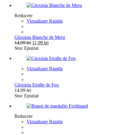
a
este:
fost:
11,99 lei.
14,99 lei.
Reducere
Vizualizare Rapida
Gloxinia Blanche de Meru
Prețul
Prețul
14,99
lei
11,99
lei
inițial
curent
Stoc Epuizat
a
este:
fost:
11,99 lei.
14,99 lei.
Vizualizare Rapida
Gloxinia Etoille de Feu
14,99
lei
Stoc Epuizat
Reducere
Vizualizare Rapida