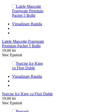
a
este:
fost:
9,99 lei.
19,00 lei.
Vizualizare Rapida
Lalele Mascotte Franjurate
Premium Pachet 5 Bulbi
19,00
lei
Stoc Epuizat
Vizualizare Rapida
Narcise Ice King cu Flori Duble
19,00
lei
Stoc Epuizat