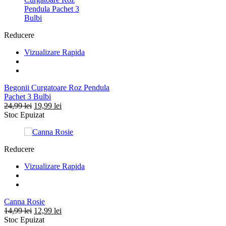
24,99 lei.
Reducere
Vizualizare Rapida
Begonii Curgatoare Roz Pendula
Pachet 3 Bulbi
Prețul
Prețul
24,99
lei
19,99
lei
inițial
curent
Stoc Epuizat
a
este:
fost:
19,99 lei.
24,99 lei.
Reducere
Vizualizare Rapida
Canna Rosie
Prețul
Prețul
14,99
lei
12,99
lei
inițial
curent
Stoc Epuizat