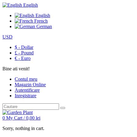
English
English
French
German
USD
$ - Dollar
£ - Pound
€ - Euro
Bine ati venit!
Contul meu
Magazin Online
Autentificare
Inregistrare
0
My Cart /
0,00
lei
Sorry, nothing in cart.