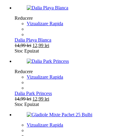
a
este:
fost:
12,99 lei.
14,99 lei.
Reducere
Vizualizare Rapida
Dalia Playa Blanca
Prețul
Prețul
14,99
lei
12,99
lei
inițial
curent
Stoc Epuizat
a
este:
fost:
12,99 lei.
14,99 lei.
Reducere
Vizualizare Rapida
Dalia Park Princess
Prețul
Prețul
14,99
lei
12,99
lei
inițial
curent
Stoc Epuizat
a
este:
fost:
12,99 lei.
14,99 lei.
Vizualizare Rapida