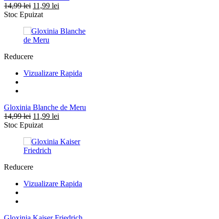
Prețul
Prețul
14,99
lei
11,99
lei
inițial
curent
Stoc Epuizat
a
este:
fost:
11,99 lei.
14,99 lei.
Reducere
Vizualizare Rapida
Gloxinia Blanche de Meru
Prețul
Prețul
14,99
lei
11,99
lei
inițial
curent
Stoc Epuizat
a
este:
fost:
11,99 lei.
14,99 lei.
Reducere
Vizualizare Rapida
Gloxinia Kaiser Friedrich