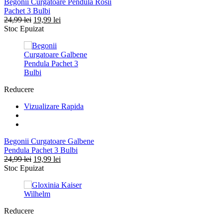
Begonii Curgatoare Pendula Rosii
Pachet 3 Bulbi
Prețul
Prețul
24,99
lei
19,99
lei
inițial
curent
Stoc Epuizat
a
este:
fost:
19,99 lei.
24,99 lei.
Reducere
Vizualizare Rapida
Begonii Curgatoare Galbene
Pendula Pachet 3 Bulbi
Prețul
Prețul
24,99
lei
19,99
lei
inițial
curent
Stoc Epuizat
a
este:
fost:
19,99 lei.
24,99 lei.
Reducere