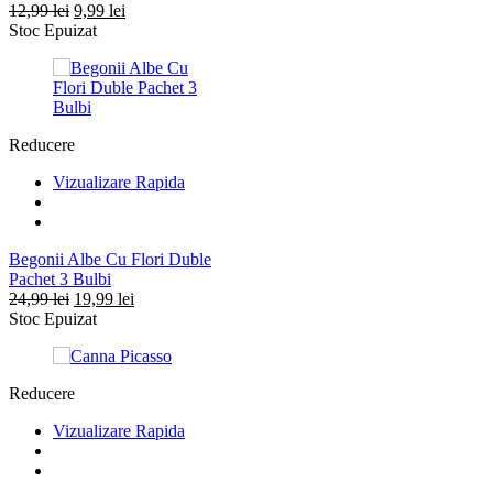
Prețul
Prețul
12,99
lei
9,99
lei
inițial
curent
Stoc Epuizat
a
este:
fost:
9,99 lei.
12,99 lei.
Reducere
Vizualizare Rapida
Begonii Albe Cu Flori Duble
Pachet 3 Bulbi
Prețul
Prețul
24,99
lei
19,99
lei
inițial
curent
Stoc Epuizat
a
este:
fost:
19,99 lei.
24,99 lei.
Reducere
Vizualizare Rapida