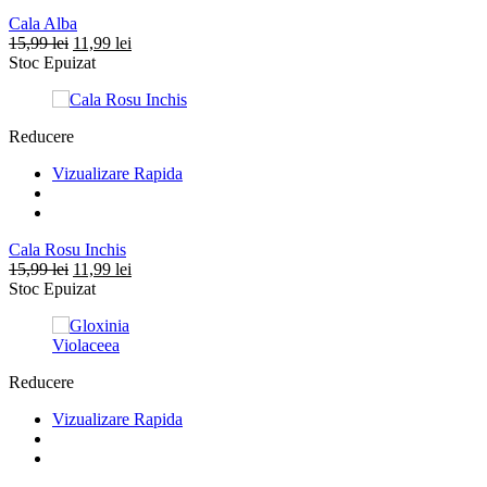
Cala Alba
Prețul
Prețul
15,99
lei
11,99
lei
inițial
curent
Stoc Epuizat
a
este:
fost:
11,99 lei.
15,99 lei.
Reducere
Vizualizare Rapida
Cala Rosu Inchis
Prețul
Prețul
15,99
lei
11,99
lei
inițial
curent
Stoc Epuizat
a
este:
fost:
11,99 lei.
15,99 lei.
Reducere
Vizualizare Rapida