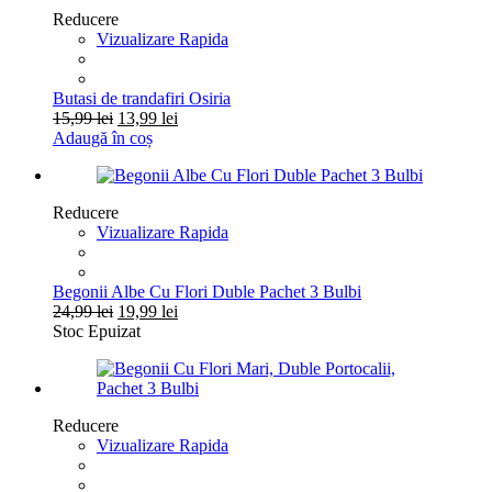
15,99 lei.
Reducere
Vizualizare Rapida
Butasi de trandafiri Osiria
Prețul
Prețul
15,99
lei
13,99
lei
inițial
curent
Adaugă în coș
a
este:
fost:
13,99 lei.
15,99 lei.
Reducere
Vizualizare Rapida
Begonii Albe Cu Flori Duble Pachet 3 Bulbi
Prețul
Prețul
24,99
lei
19,99
lei
inițial
curent
Stoc Epuizat
a
este:
fost:
19,99 lei.
24,99 lei.
Reducere
Vizualizare Rapida