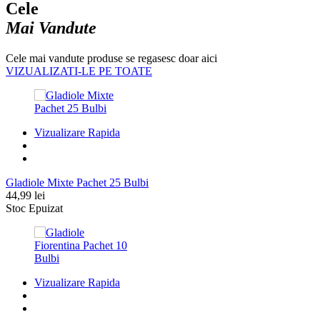
fost:
19,99 lei.
Cele
24,99 lei.
Mai Vandute
Cele mai vandute produse se regasesc doar aici
VIZUALIZATI-LE PE TOATE
Vizualizare Rapida
Gladiole Mixte Pachet 25 Bulbi
44,99
lei
Stoc Epuizat
Vizualizare Rapida