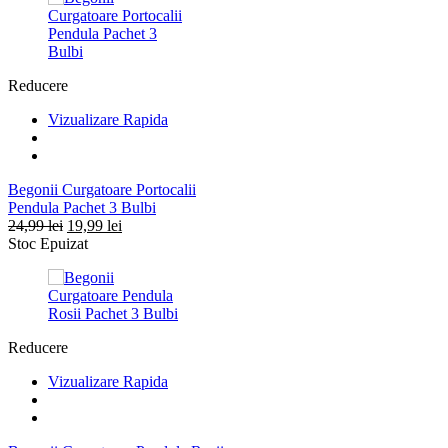
Reducere
Vizualizare Rapida
Begonii Curgatoare Portocalii
Pendula Pachet 3 Bulbi
Prețul
Prețul
24,99
lei
19,99
lei
inițial
curent
Stoc Epuizat
a
este:
fost:
19,99 lei.
24,99 lei.
Reducere
Vizualizare Rapida