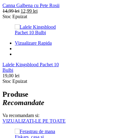
Canna Galbena cu Pete Rosii
Prețul
Prețul
14,99
lei
12,99
lei
inițial
curent
Stoc Epuizat
a
este:
fost:
12,99 lei.
14,99 lei.
Vizualizare Rapida
Lalele Kingsblood Pachet 10
Bulbi
19,00
lei
Stoc Epuizat
Produse
Recomandate
Va recomandam si:
VIZUALIZATI-LE PE TOATE