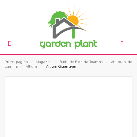
Prima pagină
⁄
Magazin
⁄
Bulbi de Flori de Toamna
⁄
Alti bulbi de
toamna
⁄
Allium
⁄
Allium Giganteum