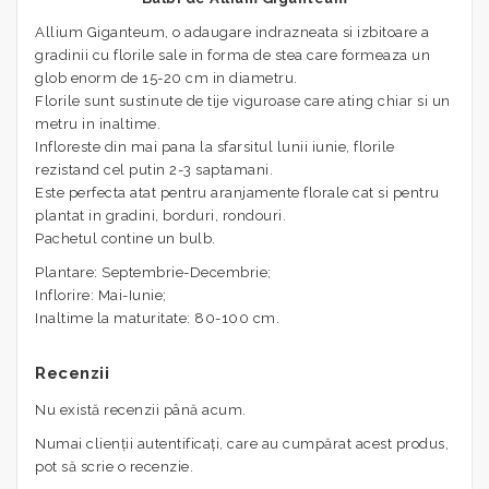
Allium Giganteum, o adaugare indrazneata si izbitoare a
gradinii cu florile sale in forma de stea care formeaza un
glob enorm de 15-20 cm in diametru.
Florile sunt sustinute de tije viguroase care ating chiar si un
metru in inaltime.
Infloreste din mai pana la sfarsitul lunii iunie, florile
rezistand cel putin 2-3 saptamani.
Este perfecta atat pentru aranjamente florale cat si pentru
plantat in gradini, borduri, rondouri.
Pachetul contine un bulb.
Plantare: Septembrie-Decembrie;
Inflorire: Mai-Iunie;
Inaltime la maturitate: 80-100 cm.
Recenzii
Nu există recenzii până acum.
Numai clienții autentificați, care au cumpărat acest produs,
pot să scrie o recenzie.