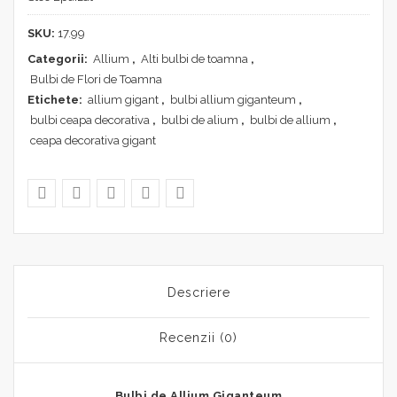
SKU:
17.99
Categorii:
Allium
,
Alti bulbi de toamna
,
Bulbi de Flori de Toamna
Etichete:
allium gigant
,
bulbi allium giganteum
,
bulbi ceapa decorativa
,
bulbi de alium
,
bulbi de allium
,
ceapa decorativa gigant
Descriere
Recenzii (0)
Bulbi de Allium Giganteum