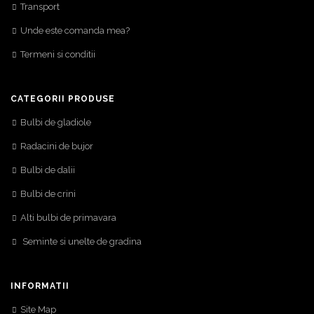
Transport
Unde este comanda mea?
Termeni si conditii
CATEGORII PRODUSE
Bulbi de gladiole
Radacini de bujor
Bulbi de dalii
Bulbi de crini
Alti bulbi de primavara
Seminte si unelte de gradina
INFORMATII
Site Map