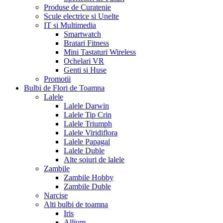
Produse de Curatenie
Scule electrice si Unelte
IT si Multimedia
Smartwatch
Bratari Fitness
Mini Tastaturi Wireless
Ochelari VR
Genti si Huse
Promotii
Bulbi de Flori de Toamna
Lalele
Lalele Darwin
Lalele Tip Crin
Lalele Triumph
Lalele Viridiflora
Lalele Papagal
Lalele Duble
Alte soiuri de lalele
Zambile
Zambile Hobby
Zambile Duble
Narcise
Alti bulbi de toamna
Iris
Allium