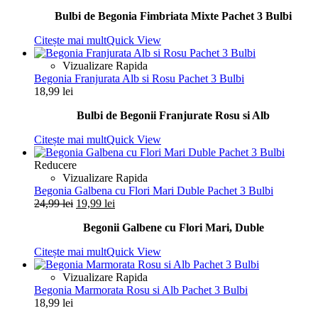
inițial
curent
Bulbi de Begonia Fimbriata Mixte Pachet 3 Bulbi
a
este:
fost:
15,99 lei.
Citește mai mult
Quick View
17,99 lei.
Vizualizare Rapida
Begonia Franjurata Alb si Rosu Pachet 3 Bulbi
18,99
lei
Bulbi de Begonii Franjurate Rosu si Alb
Citește mai mult
Quick View
Reducere
Vizualizare Rapida
Begonia Galbena cu Flori Mari Duble Pachet 3 Bulbi
Prețul
Prețul
24,99
lei
19,99
lei
inițial
curent
Begonii Galbene cu Flori Mari, Duble
a
este:
fost:
19,99 lei.
Citește mai mult
Quick View
24,99 lei.
Vizualizare Rapida
Begonia Marmorata Rosu si Alb Pachet 3 Bulbi
18,99
lei