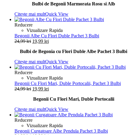
Bulbi de Begonii Marmorata Rosu si Alb
Citește mai mult
Quick View
Reducere
Vizualizare Rapida
Begonii Albe Cu Flori Duble Pachet 3 Bulbi
Prețul
Prețul
24,99
lei
19,99
lei
inițial
curent
Bulbi de Begonia cu Flori Duble Albe Pachet 3 Bulbi
a
este:
fost:
19,99 lei.
Citește mai mult
Quick View
24,99 lei.
Reducere
Vizualizare Rapida
Begonii Cu Flori Mari, Duble Portocalii, Pachet 3 Bulbi
Prețul
Prețul
24,99
lei
19,99
lei
inițial
curent
Begonii Cu Flori Mari, Duble Portocalii
a
este:
fost:
19,99 lei.
Citește mai mult
Quick View
24,99 lei.
Reducere
Vizualizare Rapida
Begonii Curgatoare Albe Pendula Pachet 3 Bulbi