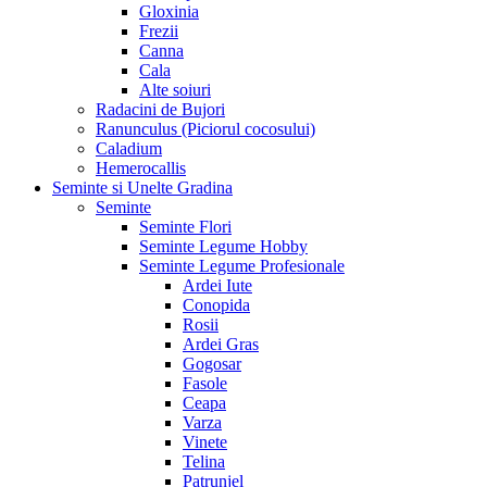
Gloxinia
Frezii
Canna
Cala
Alte soiuri
Radacini de Bujori
Ranunculus (Piciorul cocosului)
Caladium
Hemerocallis
Seminte si Unelte Gradina
Seminte
Seminte Flori
Seminte Legume Hobby
Seminte Legume Profesionale
Ardei Iute
Conopida
Rosii
Ardei Gras
Gogosar
Fasole
Ceapa
Varza
Vinete
Telina
Patrunjel