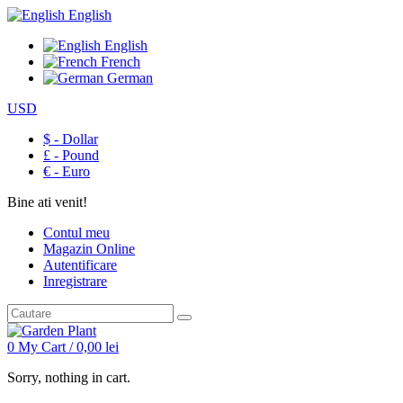
English
English
French
German
USD
$ - Dollar
£ - Pound
€ - Euro
Bine ati venit!
Contul meu
Magazin Online
Autentificare
Inregistrare
0
My Cart /
0,00
lei
Sorry, nothing in cart.