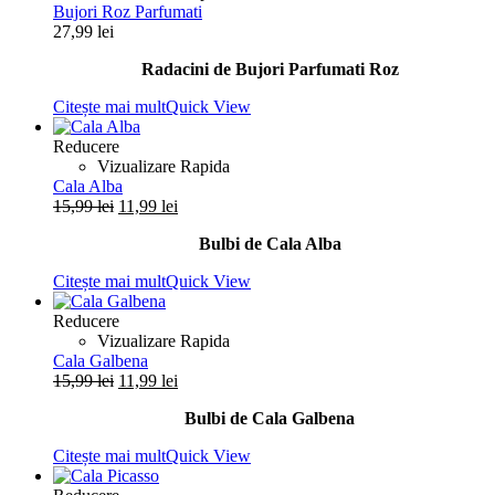
Bujori Roz Parfumati
27,99
lei
Radacini de Bujori Parfumati Roz
Citește mai mult
Quick View
Reducere
Vizualizare Rapida
Cala Alba
Prețul
Prețul
15,99
lei
11,99
lei
inițial
curent
Bulbi de Cala Alba
a
este:
fost:
11,99 lei.
Citește mai mult
Quick View
15,99 lei.
Reducere
Vizualizare Rapida
Cala Galbena
Prețul
Prețul
15,99
lei
11,99
lei
inițial
curent
Bulbi de Cala Galbena
a
este:
fost:
11,99 lei.
Citește mai mult
Quick View
15,99 lei.