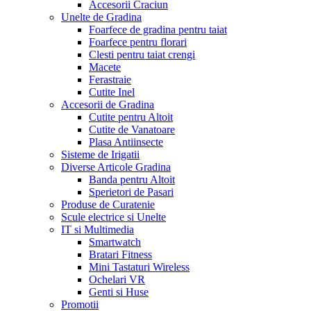
Accesorii Craciun
Unelte de Gradina
Foarfece de gradina pentru taiat
Foarfece pentru florari
Clesti pentru taiat crengi
Macete
Ferastraie
Cutite Inel
Accesorii de Gradina
Cutite pentru Altoit
Cutite de Vanatoare
Plasa Antiinsecte
Sisteme de Irigatii
Diverse Articole Gradina
Banda pentru Altoit
Sperietori de Pasari
Produse de Curatenie
Scule electrice si Unelte
IT si Multimedia
Smartwatch
Bratari Fitness
Mini Tastaturi Wireless
Ochelari VR
Genti si Huse
Promotii