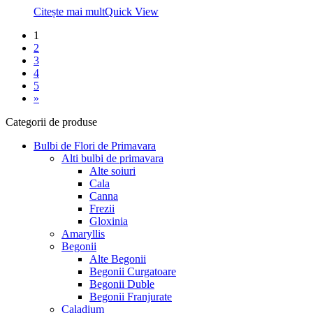
fost:
11,99 lei.
Citește mai mult
Quick View
15,99 lei.
1
2
3
4
5
»
Categorii de produse
Bulbi de Flori de Primavara
Alti bulbi de primavara
Alte soiuri
Cala
Canna
Frezii
Gloxinia
Amaryllis
Begonii
Alte Begonii
Begonii Curgatoare
Begonii Duble
Begonii Franjurate
Caladium