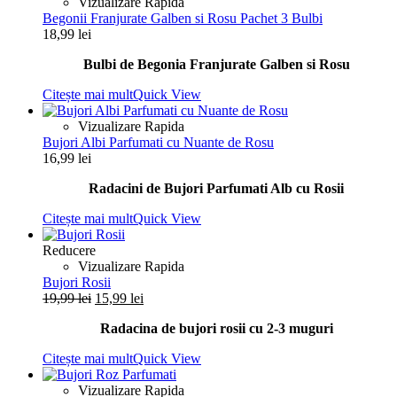
Vizualizare Rapida
Begonii Franjurate Galben si Rosu Pachet 3 Bulbi
18,99
lei
Bulbi de Begonia Franjurate Galben si Rosu
Citește mai mult
Quick View
Vizualizare Rapida
Bujori Albi Parfumati cu Nuante de Rosu
16,99
lei
Radacini de Bujori Parfumati Alb cu Rosii
Citește mai mult
Quick View
Reducere
Vizualizare Rapida
Bujori Rosii
Prețul
Prețul
19,99
lei
15,99
lei
inițial
curent
Radacina de bujori rosii cu 2-3 muguri
a
este:
fost:
15,99 lei.
Citește mai mult
Quick View
19,99 lei.
Vizualizare Rapida