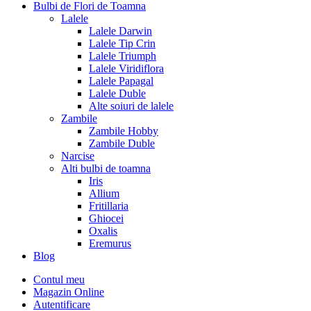
Bulbi de Flori de Toamna
Lalele
Lalele Darwin
Lalele Tip Crin
Lalele Triumph
Lalele Viridiflora
Lalele Papagal
Lalele Duble
Alte soiuri de lalele
Zambile
Zambile Hobby
Zambile Duble
Narcise
Alti bulbi de toamna
Iris
Allium
Fritillaria
Ghiocei
Oxalis
Eremurus
Blog
Contul meu
Magazin Online
Autentificare