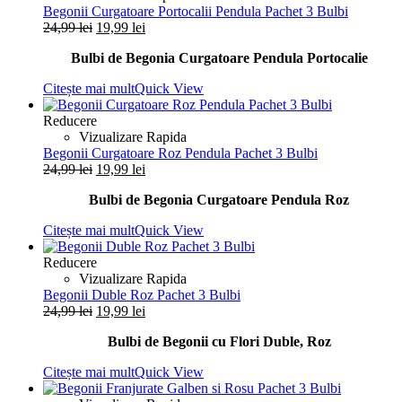
Begonii Curgatoare Portocalii Pendula Pachet 3 Bulbi
Prețul
Prețul
24,99
lei
19,99
lei
inițial
curent
Bulbi de Begonia Curgatoare Pendula Portocalie
a
este:
fost:
19,99 lei.
Citește mai mult
Quick View
24,99 lei.
Reducere
Vizualizare Rapida
Begonii Curgatoare Roz Pendula Pachet 3 Bulbi
Prețul
Prețul
24,99
lei
19,99
lei
inițial
curent
Bulbi de Begonia Curgatoare Pendula Roz
a
este:
fost:
19,99 lei.
Citește mai mult
Quick View
24,99 lei.
Reducere
Vizualizare Rapida
Begonii Duble Roz Pachet 3 Bulbi
Prețul
Prețul
24,99
lei
19,99
lei
inițial
curent
Bulbi de Begonii cu Flori Duble, Roz
a
este:
fost:
19,99 lei.
Citește mai mult
Quick View
24,99 lei.