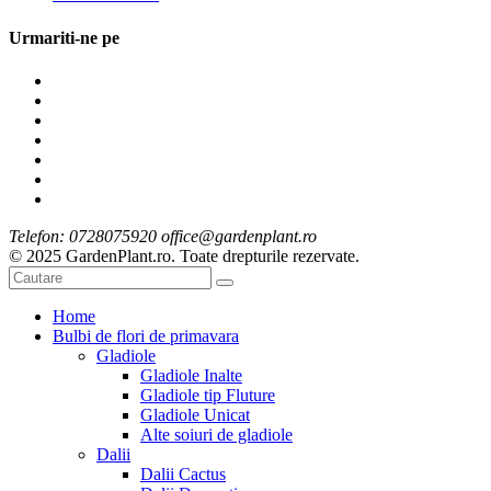
Urmariti-ne pe
Telefon: 0728075920 office@gardenplant.ro
© 2025 GardenPlant.ro. Toate drepturile rezervate.
Home
Bulbi de flori de primavara
Gladiole
Gladiole Inalte
Gladiole tip Fluture
Gladiole Unicat
Alte soiuri de gladiole
Dalii
Dalii Cactus