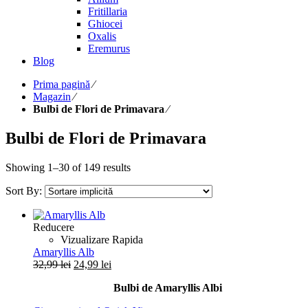
Fritillaria
Ghiocei
Oxalis
Eremurus
Blog
Prima pagină
⁄
Magazin
⁄
Bulbi de Flori de Primavara
⁄
Bulbi de Flori de Primavara
Showing 1–30 of 149 results
Sort By:
Reducere
Vizualizare Rapida
Amaryllis Alb
Prețul
Prețul
32,99
lei
24,99
lei
inițial
curent
Bulbi de Amaryllis Albi
a
este:
fost:
24,99 lei.