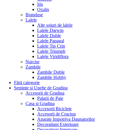
Iris
Oxalis
Branduse
Lalele
Alte soiuri de lalele
Lalele Darwin
Lalele Duble
Lalele Papagal
Lalele Tip Crin
Lalele Triumph
Lalele Viridiflora
Narcise
Zambile
Zambile Duble
Zambile Hobby
Fără categorie
Seminte si Unelte de Gradina
Accesorii de Gradina
Palarii de Paie
Casa si Gradina
Accesorii Biciclete
Accesorii de Craciun
Aparate Impotriva Daunatorilor
Decoratiuni Exterioare
Decoratiuni Interioare