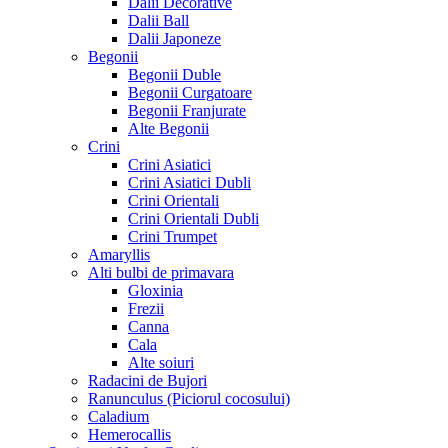
Dalii Decorative
Dalii Ball
Dalii Japoneze
Begonii
Begonii Duble
Begonii Curgatoare
Begonii Franjurate
Alte Begonii
Crini
Crini Asiatici
Crini Asiatici Dubli
Crini Orientali
Crini Orientali Dubli
Crini Trumpet
Amaryllis
Alti bulbi de primavara
Gloxinia
Frezii
Canna
Cala
Alte soiuri
Radacini de Bujori
Ranunculus (Piciorul cocosului)
Caladium
Hemerocallis