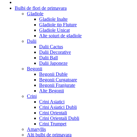
Bulbi de flori de primavara
Gladiole
Gladiole Inalte
Gladiole tip Fluture
Gladiole Unicat
Alte soiuri de gladiole
Dalii
Dalii Cactus
Dalii Decorative
Dalii Ball
Dalii Japoneze
Begonii
Begonii Duble
Begonii Curgatoare
Begonii Franjurate
Alte Begonii
Crini
Crini Asiatici
Crini Asiatici Dubli
Crini Orientali
Crini Orientali Dubli
Crini Trumpet
Amaryllis
Alti bulbi de primavara