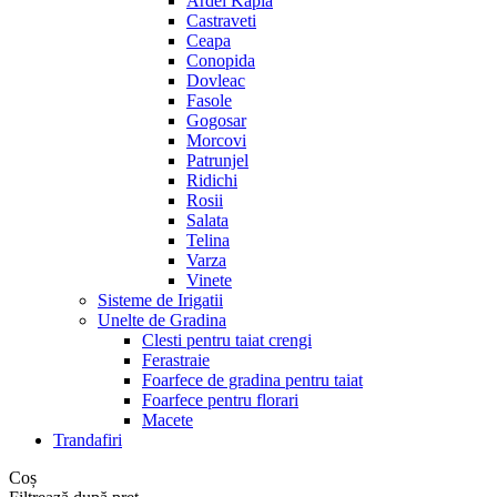
Ardei Kapia
Castraveti
Ceapa
Conopida
Dovleac
Fasole
Gogosar
Morcovi
Patrunjel
Ridichi
Rosii
Salata
Telina
Varza
Vinete
Sisteme de Irigatii
Unelte de Gradina
Clesti pentru taiat crengi
Ferastraie
Foarfece de gradina pentru taiat
Foarfece pentru florari
Macete
Trandafiri
Coș