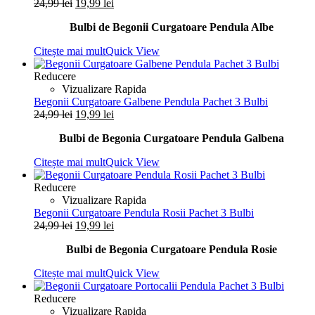
Prețul
Prețul
24,99
lei
19,99
lei
inițial
curent
Bulbi de Begonii Curgatoare Pendula Albe
a
este:
fost:
19,99 lei.
Citește mai mult
Quick View
24,99 lei.
Reducere
Vizualizare Rapida
Begonii Curgatoare Galbene Pendula Pachet 3 Bulbi
Prețul
Prețul
24,99
lei
19,99
lei
inițial
curent
Bulbi de Begonia Curgatoare Pendula Galbena
a
este:
fost:
19,99 lei.
Citește mai mult
Quick View
24,99 lei.
Reducere
Vizualizare Rapida
Begonii Curgatoare Pendula Rosii Pachet 3 Bulbi
Prețul
Prețul
24,99
lei
19,99
lei
inițial
curent
Bulbi de Begonia Curgatoare Pendula Rosie
a
este:
fost:
19,99 lei.
Citește mai mult
Quick View
24,99 lei.
Reducere
Vizualizare Rapida