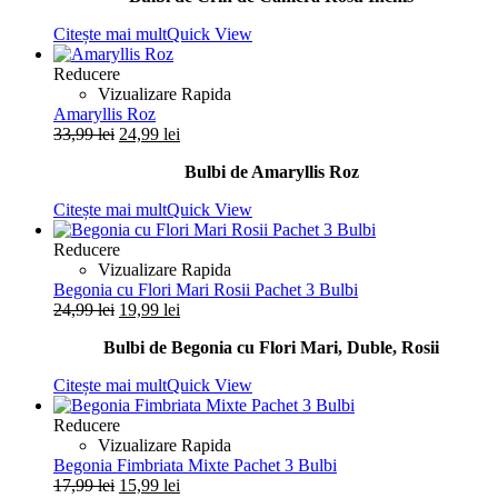
fost:
24,99 lei.
Citește mai mult
Quick View
34,99 lei.
Reducere
Vizualizare Rapida
Amaryllis Roz
Prețul
Prețul
33,99
lei
24,99
lei
inițial
curent
Bulbi de Amaryllis Roz
a
este:
fost:
24,99 lei.
Citește mai mult
Quick View
33,99 lei.
Reducere
Vizualizare Rapida
Begonia cu Flori Mari Rosii Pachet 3 Bulbi
Prețul
Prețul
24,99
lei
19,99
lei
inițial
curent
Bulbi de Begonia cu Flori Mari, Duble, Rosii
a
este:
fost:
19,99 lei.
Citește mai mult
Quick View
24,99 lei.
Reducere
Vizualizare Rapida
Begonia Fimbriata Mixte Pachet 3 Bulbi
Prețul
Prețul
17,99
lei
15,99
lei