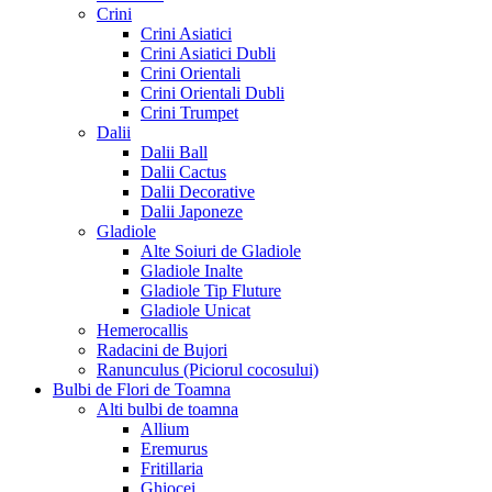
Crini
Crini Asiatici
Crini Asiatici Dubli
Crini Orientali
Crini Orientali Dubli
Crini Trumpet
Dalii
Dalii Ball
Dalii Cactus
Dalii Decorative
Dalii Japoneze
Gladiole
Alte Soiuri de Gladiole
Gladiole Inalte
Gladiole Tip Fluture
Gladiole Unicat
Hemerocallis
Radacini de Bujori
Ranunculus (Piciorul cocosului)
Bulbi de Flori de Toamna
Alti bulbi de toamna
Allium
Eremurus
Fritillaria
Ghiocei