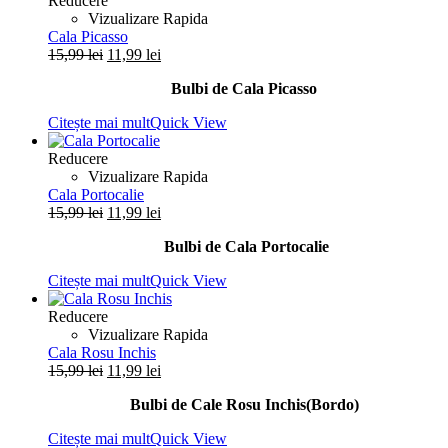
Reducere
Vizualizare Rapida
Cala Picasso
Prețul
Prețul
15,99
lei
11,99
lei
inițial
curent
Bulbi de Cala Picasso
a
este:
fost:
11,99 lei.
Citește mai mult
Quick View
15,99 lei.
Reducere
Vizualizare Rapida
Cala Portocalie
Prețul
Prețul
15,99
lei
11,99
lei
inițial
curent
Bulbi de Cala Portocalie
a
este:
fost:
11,99 lei.
Citește mai mult
Quick View
15,99 lei.
Reducere
Vizualizare Rapida
Cala Rosu Inchis
Prețul
Prețul
15,99
lei
11,99
lei
inițial
curent
Bulbi de Cale Rosu Inchis(Bordo)
a
este:
fost:
11,99 lei.
Citește mai mult
Quick View
15,99 lei.