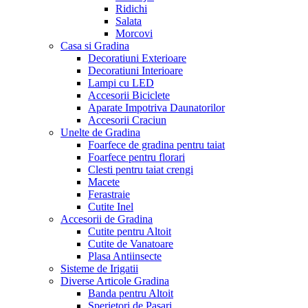
Ridichi
Salata
Morcovi
Casa si Gradina
Decoratiuni Exterioare
Decoratiuni Interioare
Lampi cu LED
Accesorii Biciclete
Aparate Impotriva Daunatorilor
Accesorii Craciun
Unelte de Gradina
Foarfece de gradina pentru taiat
Foarfece pentru florari
Clesti pentru taiat crengi
Macete
Ferastraie
Cutite Inel
Accesorii de Gradina
Cutite pentru Altoit
Cutite de Vanatoare
Plasa Antiinsecte
Sisteme de Irigatii
Diverse Articole Gradina
Banda pentru Altoit
Sperietori de Pasari