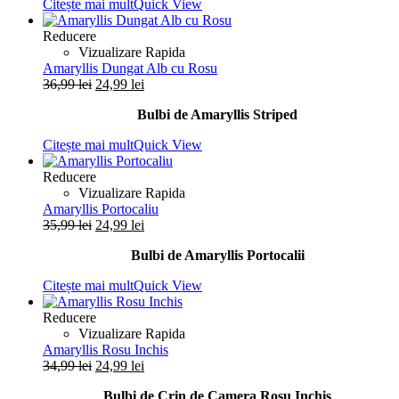
Citește mai mult
Quick View
32,99 lei.
Reducere
Vizualizare Rapida
Amaryllis Dungat Alb cu Rosu
Prețul
Prețul
36,99
lei
24,99
lei
inițial
curent
Bulbi de Amaryllis Striped
a
este:
fost:
24,99 lei.
Citește mai mult
Quick View
36,99 lei.
Reducere
Vizualizare Rapida
Amaryllis Portocaliu
Prețul
Prețul
35,99
lei
24,99
lei
inițial
curent
Bulbi de Amaryllis Portocalii
a
este:
fost:
24,99 lei.
Citește mai mult
Quick View
35,99 lei.
Reducere
Vizualizare Rapida
Amaryllis Rosu Inchis
Prețul
Prețul
34,99
lei
24,99
lei
inițial
curent
Bulbi de Crin de Camera Rosu Inchis
a
este: