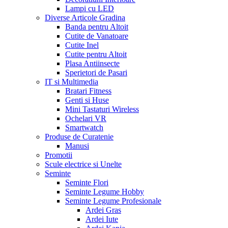
Lampi cu LED
Diverse Articole Gradina
Banda pentru Altoit
Cutite de Vanatoare
Cutite Inel
Cutite pentru Altoit
Plasa Antiinsecte
Sperietori de Pasari
IT si Multimedia
Bratari Fitness
Genti si Huse
Mini Tastaturi Wireless
Ochelari VR
Smartwatch
Produse de Curatenie
Manusi
Promotii
Scule electrice si Unelte
Seminte
Seminte Flori
Seminte Legume Hobby
Seminte Legume Profesionale
Ardei Gras
Ardei Iute