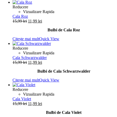
Reducere
Vizualizare Rapida
Cala Roz
Prețul
Prețul
15,99
lei
11,99
lei
inițial
curent
Bulbi de Cala Roz
a
este:
fost:
11,99 lei.
Citește mai mult
Quick View
15,99 lei.
Reducere
Vizualizare Rapida
Cala Schwarzwalder
Prețul
Prețul
15,99
lei
11,99
lei
inițial
curent
Bulbi de Cala Schwarzwalder
a
este:
fost:
11,99 lei.
Citește mai mult
Quick View
15,99 lei.
Reducere
Vizualizare Rapida
Cala Violet
Prețul
Prețul
15,99
lei
11,99
lei
inițial
curent
Bulbi de Cala Violet
a
este: