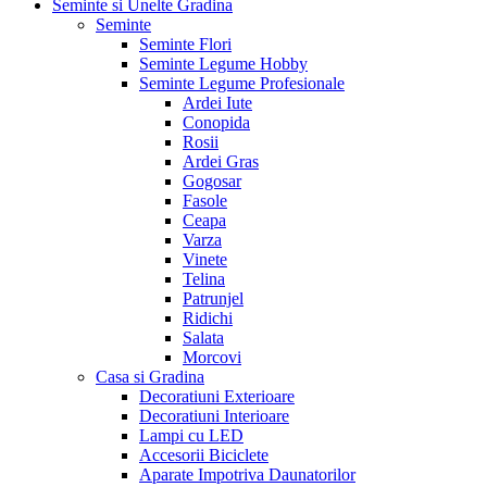
Seminte si Unelte Gradina
Seminte
Seminte Flori
Seminte Legume Hobby
Seminte Legume Profesionale
Ardei Iute
Conopida
Rosii
Ardei Gras
Gogosar
Fasole
Ceapa
Varza
Vinete
Telina
Patrunjel
Ridichi
Salata
Morcovi
Casa si Gradina
Decoratiuni Exterioare
Decoratiuni Interioare
Lampi cu LED
Accesorii Biciclete
Aparate Impotriva Daunatorilor