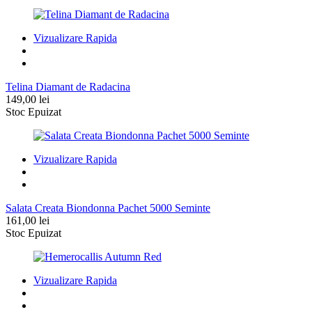
a
este:
fost:
12,99 lei.
14,99 lei.
Vizualizare Rapida
Telina Diamant de Radacina
149,00
lei
Stoc Epuizat
Vizualizare Rapida
Salata Creata Biondonna Pachet 5000 Seminte
161,00
lei
Stoc Epuizat
Vizualizare Rapida