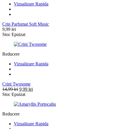
Vizualizare Rapida
Crin Parfumat Soft Music
9,99
lei
Stoc Epuizat
Reducere
Vizualizare Rapida
Crini Twosome
Prețul
Prețul
14,99
lei
9,99
lei
inițial
curent
Stoc Epuizat
a
este:
fost:
9,99 lei.
14,99 lei.
Reducere
Vizualizare Rapida