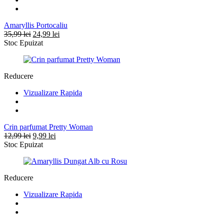
Amaryllis Portocaliu
Prețul
Prețul
35,99
lei
24,99
lei
inițial
curent
Stoc Epuizat
a
este:
fost:
24,99 lei.
35,99 lei.
Reducere
Vizualizare Rapida
Crin parfumat Pretty Woman
Prețul
Prețul
12,99
lei
9,99
lei
inițial
curent
Stoc Epuizat
a
este:
fost:
9,99 lei.
12,99 lei.
Reducere
Vizualizare Rapida