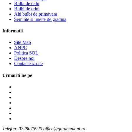
Bulbi de dalii
Bulbi de crini
Alti bulbi de primavara
Seminte si unelte de gradina
Informatii
Site Map
ANPC
Politica SOL
Despre noi
Contacteaza-ne
Urmariti-ne pe
Telefon: 0728075920 office@gardenplant.ro