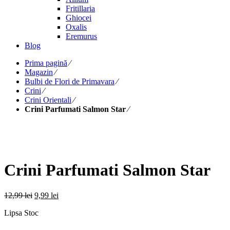
Fritillaria
Ghiocei
Oxalis
Eremurus
Blog
Prima pagină
⁄
Magazin
⁄
Bulbi de Flori de Primavara
⁄
Crini
⁄
Crini Orientali
⁄
Crini Parfumati Salmon Star
⁄
Crini Parfumati Salmon Star
Prețul
Prețul
12,99
lei
9,99
lei
inițial
curent
Lipsa Stoc
a
este:
fost:
9,99 lei.