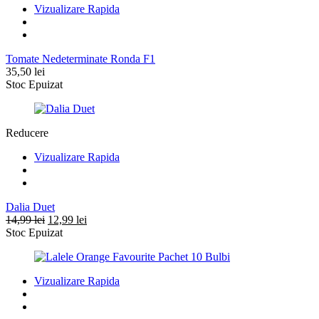
Vizualizare Rapida
Tomate Nedeterminate Ronda F1
35,50
lei
Stoc Epuizat
Reducere
Vizualizare Rapida
Dalia Duet
Prețul
Prețul
14,99
lei
12,99
lei
inițial
curent
Stoc Epuizat
a
este:
fost:
12,99 lei.
14,99 lei.
Vizualizare Rapida