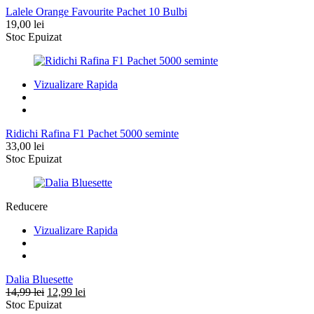
Lalele Orange Favourite Pachet 10 Bulbi
19,00
lei
Stoc Epuizat
Vizualizare Rapida
Ridichi Rafina F1 Pachet 5000 seminte
33,00
lei
Stoc Epuizat
Reducere
Vizualizare Rapida
Dalia Bluesette
Prețul
Prețul
14,99
lei
12,99
lei
inițial
curent
Stoc Epuizat