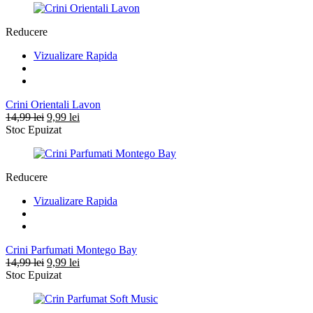
fost:
9,99 lei.
12,99 lei.
Reducere
Vizualizare Rapida
Crini Orientali Lavon
Prețul
Prețul
14,99
lei
9,99
lei
inițial
curent
Stoc Epuizat
a
este:
fost:
9,99 lei.
14,99 lei.
Reducere
Vizualizare Rapida
Crini Parfumati Montego Bay
Prețul
Prețul
14,99
lei
9,99
lei
inițial
curent
Stoc Epuizat
a
este:
fost:
9,99 lei.
14,99 lei.