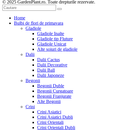
© 2025 GardenPlant.ro. Toate drepturile rezervate.
Home
Bulbi de flori de primavara
Gladiole
Gladiole Inalte
Gladiole tip Fluture
Gladiole Unicat
Alte soiuri de gladiole
Dalii
Dalii Cactus
Dalii Decorative
Dalii Ball
Dalii Japoneze
Begonii
Begonii Duble
Begonii Curgatoare
Begonii Franjurate
Alte Begonii
Crini
Crini Asiatici
Crini Asiatici Dubli
Crini Orientali
Crini Orientali Dubli