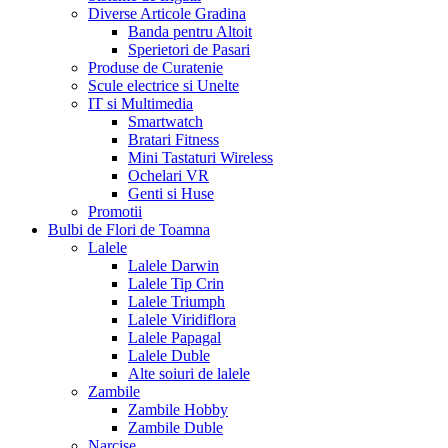
Diverse Articole Gradina
Banda pentru Altoit
Sperietori de Pasari
Produse de Curatenie
Scule electrice si Unelte
IT si Multimedia
Smartwatch
Bratari Fitness
Mini Tastaturi Wireless
Ochelari VR
Genti si Huse
Promotii
Bulbi de Flori de Toamna
Lalele
Lalele Darwin
Lalele Tip Crin
Lalele Triumph
Lalele Viridiflora
Lalele Papagal
Lalele Duble
Alte soiuri de lalele
Zambile
Zambile Hobby
Zambile Duble
Narcise