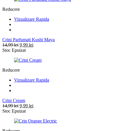
14,99 lei.
Reducere
Vizualizare Rapida
Crini Parfumati Kushi Maya
Prețul
Prețul
14,99
lei
9,99
lei
inițial
curent
Stoc Epuizat
a
este:
fost:
9,99 lei.
14,99 lei.
Reducere
Vizualizare Rapida
Crini Cream
Prețul
Prețul
14,99
lei
9,99
lei
inițial
curent
Stoc Epuizat
a
este:
fost:
9,99 lei.
14,99 lei.
Reducere