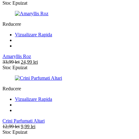
inițial
curent
Stoc Epuizat
a
este:
fost:
9,99 lei.
14,99 lei.
Reducere
Vizualizare Rapida
Amaryllis Roz
Prețul
Prețul
33,99
lei
24,99
lei
inițial
curent
Stoc Epuizat
a
este:
fost:
24,99 lei.
33,99 lei.
Reducere
Vizualizare Rapida
Crini Parfumati Altari
Prețul
Prețul
12,99
lei
9,99
lei
inițial
curent
Stoc Epuizat
a
este: