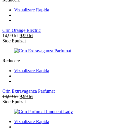
Vizualizare Rapida
Crin Orange Electric
Prețul
Prețul
14,99
lei
9,99
lei
inițial
curent
Stoc Epuizat
a
este:
fost:
9,99 lei.
14,99 lei.
Reducere
Vizualizare Rapida
Crin Extravaganza Parfumat
Prețul
Prețul
14,99
lei
9,99
lei
inițial
curent
Stoc Epuizat
a
este:
fost:
9,99 lei.
14,99 lei.
Vizualizare Rapida