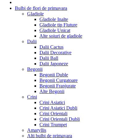
Bulbi de flori de primavara
Gladiole
Gladiole Inalte
Gladiole tip Fluture
Gladiole Unicat
Alte soiuri de gladiole
Dalii
Dalii Cactus
Dalii Decorative
Dalii Ball
Dalii Japoneze
Begonii
Begonii Duble
Begonii Curgatoare
Begonii Franjurate
Alte Begonii
Crini
Crini Asiatici
Crini Asiatici Dubli
Crini Orientali
Crini Orientali Dubli
Crini Trumpet
Amaryllis
Alti bulbi de primavara