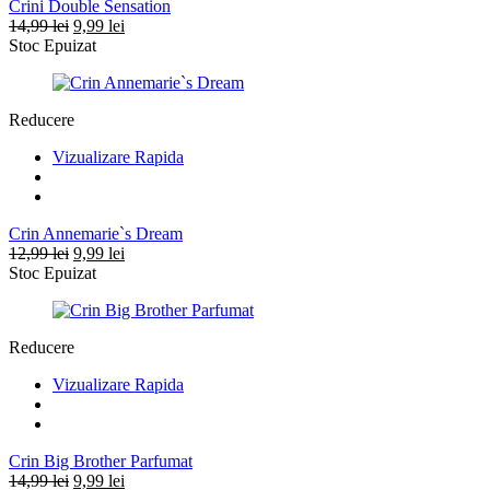
Crini Double Sensation
Prețul
Prețul
14,99
lei
9,99
lei
inițial
curent
Stoc Epuizat
a
este:
fost:
9,99 lei.
14,99 lei.
Reducere
Vizualizare Rapida
Crin Annemarie`s Dream
Prețul
Prețul
12,99
lei
9,99
lei
inițial
curent
Stoc Epuizat
a
este:
fost:
9,99 lei.
12,99 lei.
Reducere
Vizualizare Rapida
Crin Big Brother Parfumat
Prețul
Prețul
14,99
lei
9,99
lei