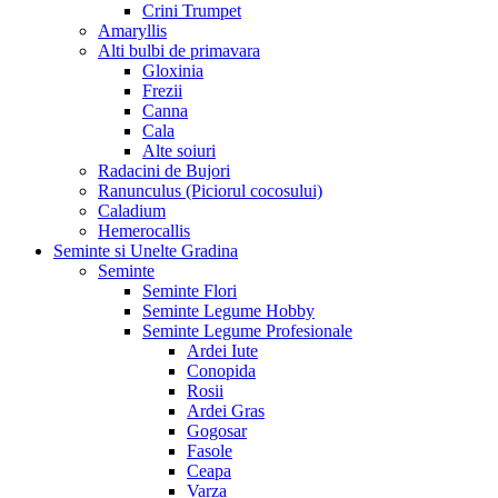
Crini Trumpet
Amaryllis
Alti bulbi de primavara
Gloxinia
Frezii
Canna
Cala
Alte soiuri
Radacini de Bujori
Ranunculus (Piciorul cocosului)
Caladium
Hemerocallis
Seminte si Unelte Gradina
Seminte
Seminte Flori
Seminte Legume Hobby
Seminte Legume Profesionale
Ardei Iute
Conopida
Rosii
Ardei Gras
Gogosar
Fasole
Ceapa
Varza