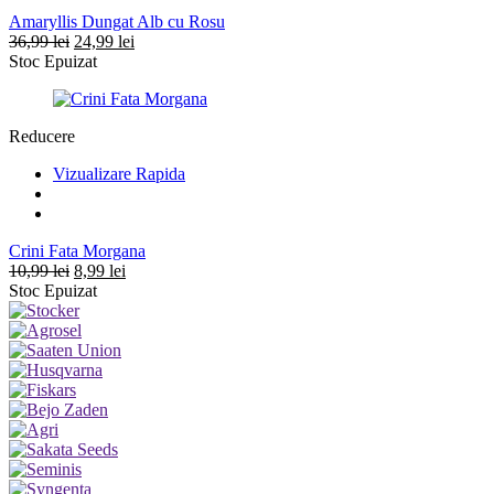
Amaryllis Dungat Alb cu Rosu
Prețul
Prețul
36,99
lei
24,99
lei
inițial
curent
Stoc Epuizat
a
este:
fost:
24,99 lei.
36,99 lei.
Reducere
Vizualizare Rapida
Crini Fata Morgana
Prețul
Prețul
10,99
lei
8,99
lei
inițial
curent
Stoc Epuizat
a
este:
fost:
8,99 lei.
10,99 lei.