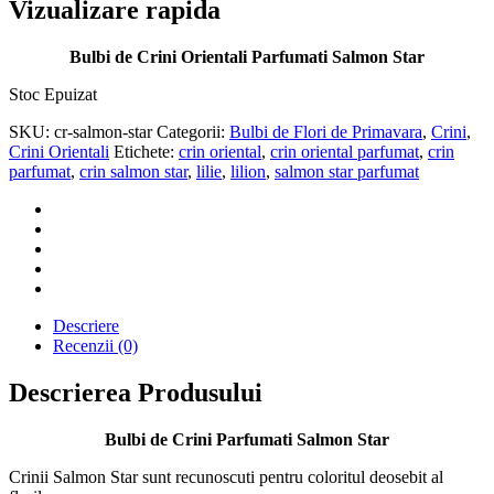
12,99 lei.
Vizualizare rapida
Bulbi de Crini Orientali Parfumati Salmon Star
Stoc Epuizat
SKU:
cr-salmon-star
Categorii:
Bulbi de Flori de Primavara
,
Crini
,
Crini Orientali
Etichete:
crin oriental
,
crin oriental parfumat
,
crin
parfumat
,
crin salmon star
,
lilie
,
lilion
,
salmon star parfumat
Descriere
Recenzii (0)
Descrierea Produsului
Bulbi de Crini Parfumati Salmon Star
Crinii Salmon Star sunt recunoscuti pentru coloritul deosebit al