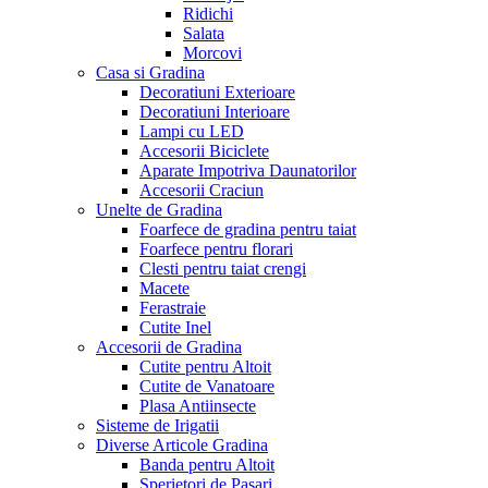
Ridichi
Salata
Morcovi
Casa si Gradina
Decoratiuni Exterioare
Decoratiuni Interioare
Lampi cu LED
Accesorii Biciclete
Aparate Impotriva Daunatorilor
Accesorii Craciun
Unelte de Gradina
Foarfece de gradina pentru taiat
Foarfece pentru florari
Clesti pentru taiat crengi
Macete
Ferastraie
Cutite Inel
Accesorii de Gradina
Cutite pentru Altoit
Cutite de Vanatoare
Plasa Antiinsecte
Sisteme de Irigatii
Diverse Articole Gradina
Banda pentru Altoit
Sperietori de Pasari