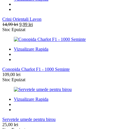
Crini Orientali Lavon
Prețul
Prețul
14,99
lei
9,99
lei
inițial
curent
Stoc Epuizat
a
este:
fost:
9,99 lei.
14,99 lei.
Vizualizare Rapida
Conopida Charlot F1 - 1000 Seminte
109,00
lei
Stoc Epuizat
Vizualizare Rapida
Servetele umede pentru birou
25,00
lei