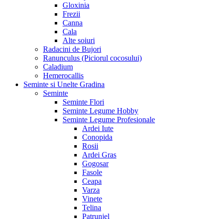
Gloxinia
Frezii
Canna
Cala
Alte soiuri
Radacini de Bujori
Ranunculus (Piciorul cocosului)
Caladium
Hemerocallis
Seminte si Unelte Gradina
Seminte
Seminte Flori
Seminte Legume Hobby
Seminte Legume Profesionale
Ardei Iute
Conopida
Rosii
Ardei Gras
Gogosar
Fasole
Ceapa
Varza
Vinete
Telina
Patrunjel