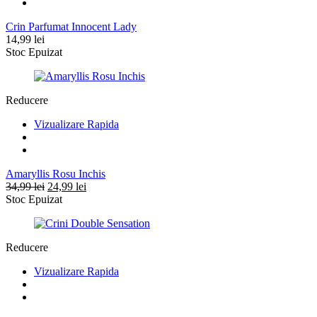
Crin Parfumat Innocent Lady
14,99
lei
Stoc Epuizat
Reducere
Vizualizare Rapida
Amaryllis Rosu Inchis
Prețul
Prețul
34,99
lei
24,99
lei
inițial
curent
Stoc Epuizat
a
este:
fost:
24,99 lei.
34,99 lei.
Reducere
Vizualizare Rapida