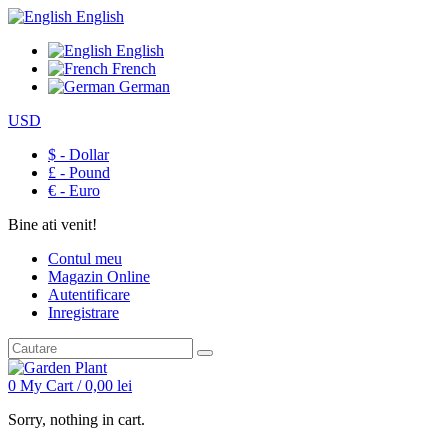
English
English
French
German
USD
$ - Dollar
£ - Pound
€ - Euro
Bine ati venit!
Contul meu
Magazin Online
Autentificare
Inregistrare
0
My Cart /
0,00
lei
Sorry, nothing in cart.