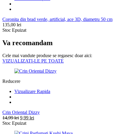
Coronita din brad verde, artificial, ace 3D, diametru 50 cm
135,00
lei
Stoc Epuizat
Va recomandam
Cele mai vandute produse se regasesc doar aici:
VIZUALIZATI-LE PE TOATE
Reducere
Vizualizare Rapida
Crin Oriental Dizzy
Prețul
Prețul
14,99
lei
9,99
lei
inițial
curent
Stoc Epuizat
a
este:
fost:
9,99 lei.