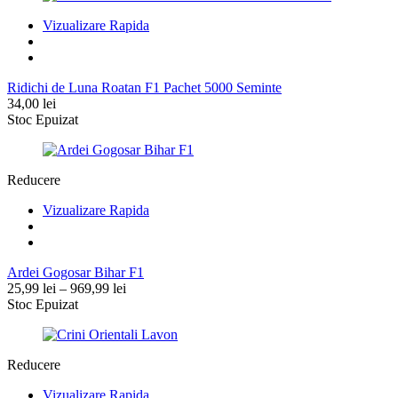
Vizualizare Rapida
Ridichi de Luna Roatan F1 Pachet 5000 Seminte
34,00
lei
Stoc Epuizat
Reducere
Vizualizare Rapida
Ardei Gogosar Bihar F1
Interval
25,99
lei
–
969,99
lei
de
Stoc Epuizat
prețuri:
25,99 lei
până
Reducere
la
969,99 lei
Vizualizare Rapida