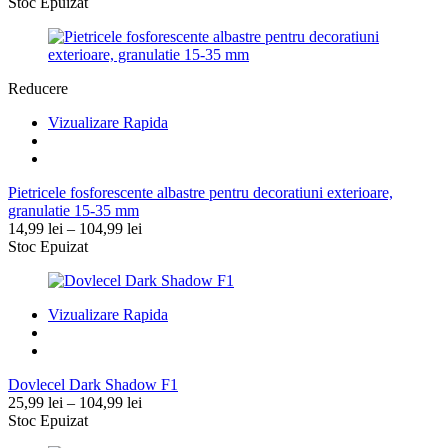
Stoc Epuizat
Reducere
Vizualizare Rapida
Pietricele fosforescente albastre pentru decoratiuni exterioare,
granulatie 15-35 mm
Interval
14,99
lei
–
104,99
lei
de
Stoc Epuizat
prețuri:
14,99 lei
până
Vizualizare Rapida
la
104,99 lei
Dovlecel Dark Shadow F1
Interval
25,99
lei
–
104,99
lei
de
Stoc Epuizat
prețuri: