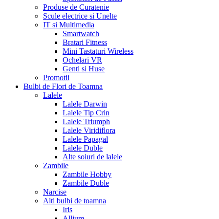
Produse de Curatenie
Scule electrice si Unelte
IT si Multimedia
Smartwatch
Bratari Fitness
Mini Tastaturi Wireless
Ochelari VR
Genti si Huse
Promotii
Bulbi de Flori de Toamna
Lalele
Lalele Darwin
Lalele Tip Crin
Lalele Triumph
Lalele Viridiflora
Lalele Papagal
Lalele Duble
Alte soiuri de lalele
Zambile
Zambile Hobby
Zambile Duble
Narcise
Alti bulbi de toamna
Iris
Allium