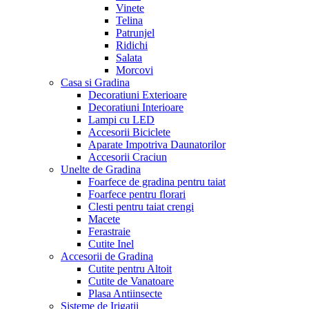
Vinete
Telina
Patrunjel
Ridichi
Salata
Morcovi
Casa si Gradina
Decoratiuni Exterioare
Decoratiuni Interioare
Lampi cu LED
Accesorii Biciclete
Aparate Impotriva Daunatorilor
Accesorii Craciun
Unelte de Gradina
Foarfece de gradina pentru taiat
Foarfece pentru florari
Clesti pentru taiat crengi
Macete
Ferastraie
Cutite Inel
Accesorii de Gradina
Cutite pentru Altoit
Cutite de Vanatoare
Plasa Antiinsecte
Sisteme de Irigatii