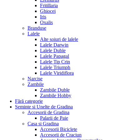
Fritillaria
Ghiocei
Iris
Oxalis
Branduse
Lalele
Alte soiuri de lalele
Lalele Darwin
Lalele Duble
Lalele Papagal
Lalele Tip Crin
Lalele Triumph
Lalele Viridiflora
Narcise
Zambile
Zambile Duble
Zambile Hobby
Fără categorie
Seminte si Unelte de Gradina
Accesorii de Gradina
Palarii de Paie
Casa si Gradina
Accesorii Biciclete
Accesorii de Craciun