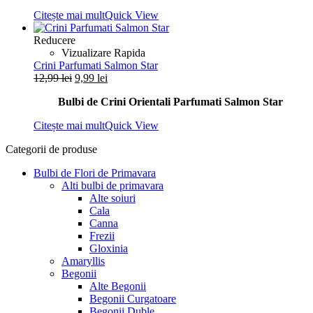
fost:
9,99 lei.
Citește mai mult
Quick View
12,99 lei.
Reducere
Vizualizare Rapida
Crini Parfumati Salmon Star
Prețul
Prețul
12,99
lei
9,99
lei
inițial
curent
Bulbi de Crini Orientali Parfumati Salmon Star
a
este:
fost:
9,99 lei.
Citește mai mult
Quick View
12,99 lei.
Categorii de produse
Bulbi de Flori de Primavara
Alti bulbi de primavara
Alte soiuri
Cala
Canna
Frezii
Gloxinia
Amaryllis
Begonii
Alte Begonii
Begonii Curgatoare
Begonii Duble