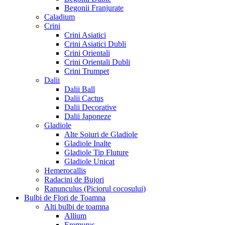
Begonii Franjurate
Caladium
Crini
Crini Asiatici
Crini Asiatici Dubli
Crini Orientali
Crini Orientali Dubli
Crini Trumpet
Dalii
Dalii Ball
Dalii Cactus
Dalii Decorative
Dalii Japoneze
Gladiole
Alte Soiuri de Gladiole
Gladiole Inalte
Gladiole Tip Fluture
Gladiole Unicat
Hemerocallis
Radacini de Bujori
Ranunculus (Piciorul cocosului)
Bulbi de Flori de Toamna
Alti bulbi de toamna
Allium
Eremurus