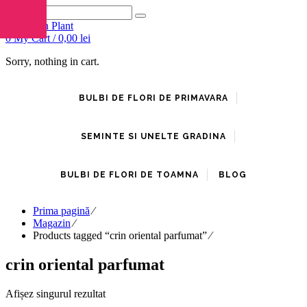
0
My Cart /
0,00
lei
Sorry, nothing in cart.
BULBI DE FLORI DE PRIMAVARA
SEMINTE SI UNELTE GRADINA
BULBI DE FLORI DE TOAMNA
BLOG
Prima pagină
⁄
Magazin
⁄
Products tagged “crin oriental parfumat”
⁄
crin oriental parfumat
Afișez singurul rezultat