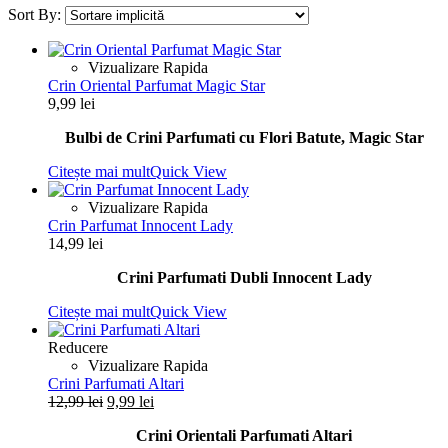
Sort By:
Vizualizare Rapida
Crin Oriental Parfumat Magic Star
9,99
lei
Bulbi de Crini Parfumati cu Flori Batute, Magic Star
Citește mai mult
Quick View
Vizualizare Rapida
Crin Parfumat Innocent Lady
14,99
lei
Crini Parfumati Dubli Innocent Lady
Citește mai mult
Quick View
Reducere
Vizualizare Rapida
Crini Parfumati Altari
Prețul
Prețul
12,99
lei
9,99
lei
inițial
curent
Crini Orientali Parfumati Altari
a
este: