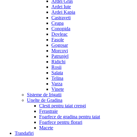
Ardei Gras
Ardei Iute
Ardei Kapia
Castraveti
Ceapa
Conopida
Dovleac
Fasole
Gogosar
Morcovi
Patrunjel
Ridichi
Rosii
Salata
Telina
Varza
Vinete
Sisteme de Irigatii
Unelte de Gradina
Clesti pentru taiat crengi
Ferastraie
Foarfece de gradina pentru taiat
Foarfece pentru florari
Macete
Trandafiri