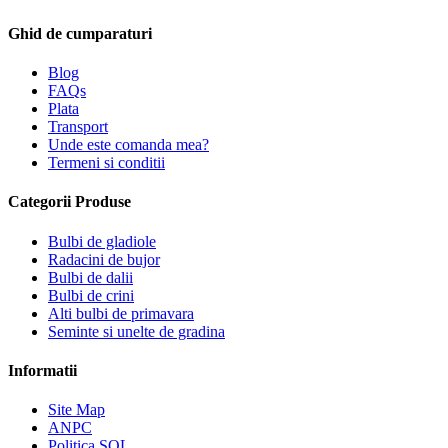
Ghid de cumparaturi
Blog
FAQs
Plata
Transport
Unde este comanda mea?
Termeni si conditii
Categorii Produse
Bulbi de gladiole
Radacini de bujor
Bulbi de dalii
Bulbi de crini
Alti bulbi de primavara
Seminte si unelte de gradina
Informatii
Site Map
ANPC
Politica SOL