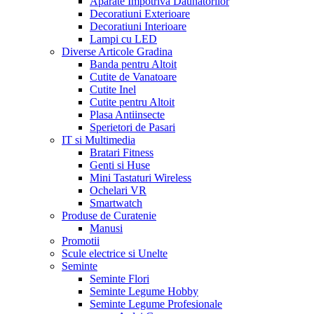
Aparate Impotriva Daunatorilor
Decoratiuni Exterioare
Decoratiuni Interioare
Lampi cu LED
Diverse Articole Gradina
Banda pentru Altoit
Cutite de Vanatoare
Cutite Inel
Cutite pentru Altoit
Plasa Antiinsecte
Sperietori de Pasari
IT si Multimedia
Bratari Fitness
Genti si Huse
Mini Tastaturi Wireless
Ochelari VR
Smartwatch
Produse de Curatenie
Manusi
Promotii
Scule electrice si Unelte
Seminte
Seminte Flori
Seminte Legume Hobby
Seminte Legume Profesionale