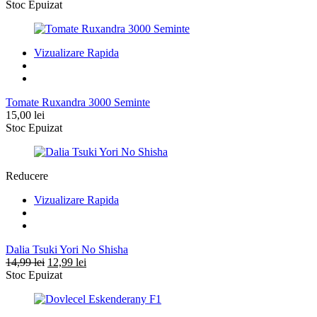
inițial
curent
Stoc Epuizat
a
este:
fost:
9,99 lei.
14,99 lei.
Vizualizare Rapida
Tomate Ruxandra 3000 Seminte
15,00
lei
Stoc Epuizat
Reducere
Vizualizare Rapida
Dalia Tsuki Yori No Shisha
Prețul
Prețul
14,99
lei
12,99
lei
inițial
curent
Stoc Epuizat
a
este:
fost:
12,99 lei.
14,99 lei.