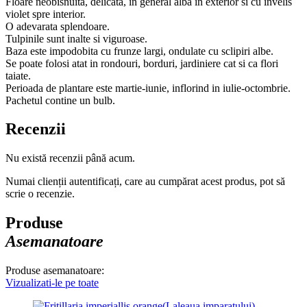
Floare neobisnuita, delicata, in general alba in exterior si cu invelis
violet spre interior.
O adevarata splendoare.
Tulpinile sunt inalte si viguroase.
Baza este impodobita cu frunze largi, ondulate cu sclipiri albe.
Se poate folosi atat in rondouri, borduri, jardiniere cat si ca flori
taiate.
Perioada de plantare este martie-iunie, inflorind in iulie-octombrie.
Pachetul contine un bulb.
Recenzii
Nu există recenzii până acum.
Numai clienții autentificați, care au cumpărat acest produs, pot să
scrie o recenzie.
Produse
Asemanatoare
Produse asemanatoare:
Vizualizati-le pe toate