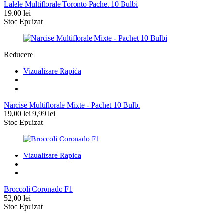
Lalele Multiflorale Toronto Pachet 10 Bulbi
19,00
lei
Stoc Epuizat
Reducere
Vizualizare Rapida
Narcise Multiflorale Mixte - Pachet 10 Bulbi
Prețul
Prețul
19,00
lei
9,99
lei
inițial
curent
Stoc Epuizat
a
este:
fost:
9,99 lei.
19,00 lei.
Vizualizare Rapida
Broccoli Coronado F1
52,00
lei
Stoc Epuizat