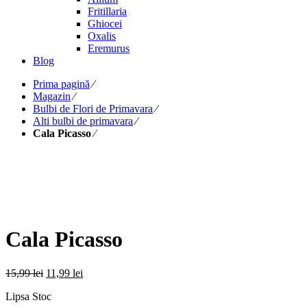
Fritillaria
Ghiocei
Oxalis
Eremurus
Blog
Prima pagină
⁄
Magazin
⁄
Bulbi de Flori de Primavara
⁄
Alti bulbi de primavara
⁄
Cala Picasso
⁄
Cala Picasso
Prețul
Prețul
15,99
lei
11,99
lei
inițial
curent
Lipsa Stoc
a
este: