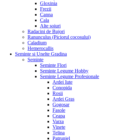
Gloxinia
Frezii
Canna
Cala
Alte soiuri
Radacini de Bujori
Ranunculus (Piciorul cocosului)
Caladium
Hemerocallis
Seminte si Unelte Gradina
Seminte
Seminte Flori
Seminte Legume Hobby
Seminte Legume Profesionale
Ardei Iute
Conopida
Rosii
Ardei Gras
Gogosar
Fasole
Ceapa
Varza
Vinete
Telina
Patrunjel