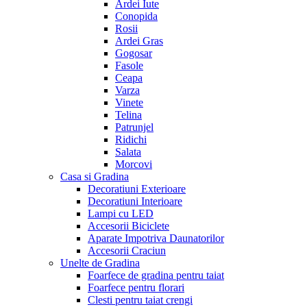
Ardei Iute
Conopida
Rosii
Ardei Gras
Gogosar
Fasole
Ceapa
Varza
Vinete
Telina
Patrunjel
Ridichi
Salata
Morcovi
Casa si Gradina
Decoratiuni Exterioare
Decoratiuni Interioare
Lampi cu LED
Accesorii Biciclete
Aparate Impotriva Daunatorilor
Accesorii Craciun
Unelte de Gradina
Foarfece de gradina pentru taiat
Foarfece pentru florari
Clesti pentru taiat crengi