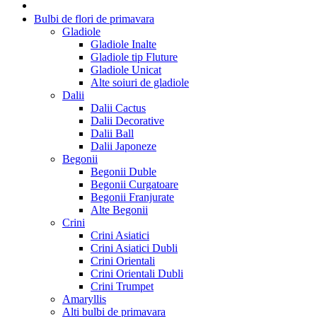
Bulbi de flori de primavara
Gladiole
Gladiole Inalte
Gladiole tip Fluture
Gladiole Unicat
Alte soiuri de gladiole
Dalii
Dalii Cactus
Dalii Decorative
Dalii Ball
Dalii Japoneze
Begonii
Begonii Duble
Begonii Curgatoare
Begonii Franjurate
Alte Begonii
Crini
Crini Asiatici
Crini Asiatici Dubli
Crini Orientali
Crini Orientali Dubli
Crini Trumpet
Amaryllis
Alti bulbi de primavara