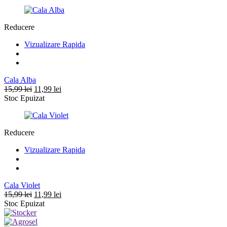
a
este:
fost:
11,99 lei.
15,99 lei.
Reducere
Vizualizare Rapida
Cala Alba
Prețul
Prețul
15,99
lei
11,99
lei
inițial
curent
Stoc Epuizat
a
este:
fost:
11,99 lei.
15,99 lei.
Reducere
Vizualizare Rapida
Cala Violet
Prețul
Prețul
15,99
lei
11,99
lei
inițial
curent
Stoc Epuizat
a
este:
fost:
11,99 lei.