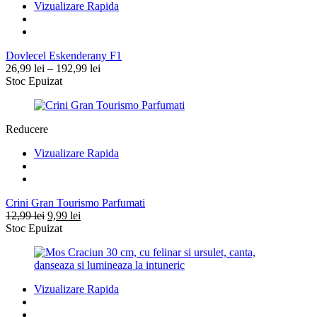
Vizualizare Rapida
Dovlecel Eskenderany F1
Interval
26,99
lei
–
192,99
lei
de
Stoc Epuizat
prețuri:
26,99 lei
până
Reducere
la
192,99 lei
Vizualizare Rapida
Crini Gran Tourismo Parfumati
Prețul
Prețul
12,99
lei
9,99
lei
inițial
curent
Stoc Epuizat
a
este:
fost:
9,99 lei.
12,99 lei.
Vizualizare Rapida