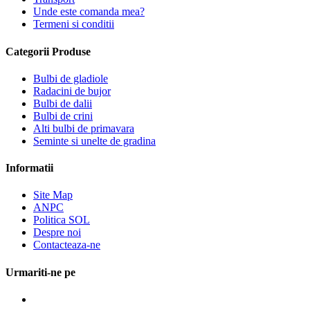
Unde este comanda mea?
Termeni si conditii
Categorii Produse
Bulbi de gladiole
Radacini de bujor
Bulbi de dalii
Bulbi de crini
Alti bulbi de primavara
Seminte si unelte de gradina
Informatii
Site Map
ANPC
Politica SOL
Despre noi
Contacteaza-ne
Urmariti-ne pe