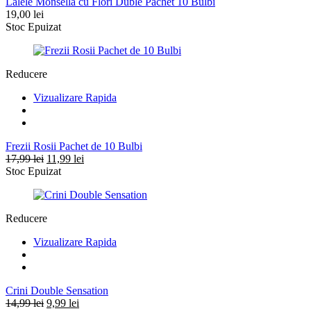
Lalele Monsella cu Flori Duble Pachet 10 Bulbi
19,00
lei
Stoc Epuizat
Reducere
Vizualizare Rapida
Frezii Rosii Pachet de 10 Bulbi
Prețul
Prețul
17,99
lei
11,99
lei
inițial
curent
Stoc Epuizat
a
este:
fost:
11,99 lei.
17,99 lei.
Reducere
Vizualizare Rapida
Crini Double Sensation
Prețul
Prețul
14,99
lei
9,99
lei