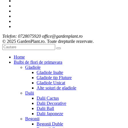
Telefon: 0728075920 office@gardenplant.ro
© 2025 GardenPlant.ro. Toate drepturile rezervate.
Home
Bulbi de flori de primavara
Gladiole
Gladiole Inalte
Gladiole tip Fluture
Gladiole Unicat
Alte soiuri de gladiole
Dalii
Dalii Cactus
Dalii Decorative
Dalii Ball
Dalii Japoneze
Begonii
Begonii Duble