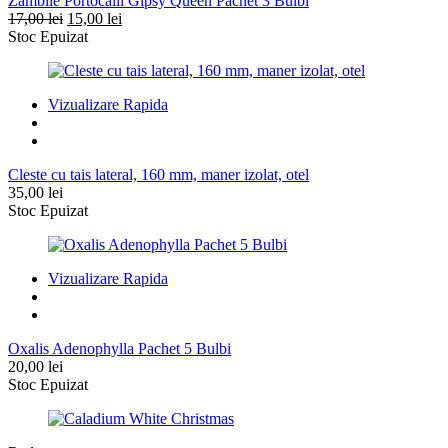
Zambile Portocalii Gipsy Queen Pachet 3 Bulbi
Prețul
Prețul
17,00
lei
15,00
lei
inițial
curent
Stoc Epuizat
a
este:
fost:
15,00 lei.
17,00 lei.
Vizualizare Rapida
Cleste cu tais lateral, 160 mm, maner izolat, otel
35,00
lei
Stoc Epuizat
Vizualizare Rapida
Oxalis Adenophylla Pachet 5 Bulbi
20,00
lei
Stoc Epuizat