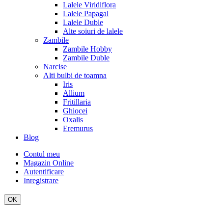
Lalele Viridiflora
Lalele Papagal
Lalele Duble
Alte soiuri de lalele
Zambile
Zambile Hobby
Zambile Duble
Narcise
Alti bulbi de toamna
Iris
Allium
Fritillaria
Ghiocei
Oxalis
Eremurus
Blog
Contul meu
Magazin Online
Autentificare
Inregistrare
OK