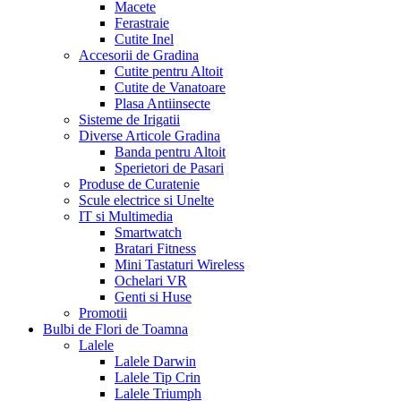
Macete
Ferastraie
Cutite Inel
Accesorii de Gradina
Cutite pentru Altoit
Cutite de Vanatoare
Plasa Antiinsecte
Sisteme de Irigatii
Diverse Articole Gradina
Banda pentru Altoit
Sperietori de Pasari
Produse de Curatenie
Scule electrice si Unelte
IT si Multimedia
Smartwatch
Bratari Fitness
Mini Tastaturi Wireless
Ochelari VR
Genti si Huse
Promotii
Bulbi de Flori de Toamna
Lalele
Lalele Darwin
Lalele Tip Crin
Lalele Triumph