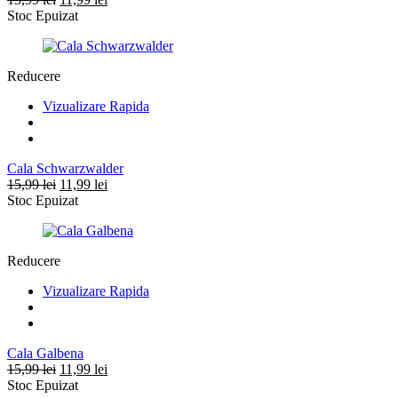
inițial
curent
Stoc Epuizat
a
este:
fost:
11,99 lei.
15,99 lei.
Reducere
Vizualizare Rapida
Cala Schwarzwalder
Prețul
Prețul
15,99
lei
11,99
lei
inițial
curent
Stoc Epuizat
a
este:
fost:
11,99 lei.
15,99 lei.
Reducere
Vizualizare Rapida
Cala Galbena
Prețul
Prețul
15,99
lei
11,99
lei
inițial
curent
Stoc Epuizat