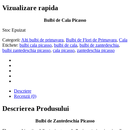
fost:
11,99 lei.
15,99 lei.
Vizualizare rapida
Bulbi de Cala Picasso
Stoc Epuizat
Categorii:
Alti bulbi de primavara
,
Bulbi de Flori de Primavara
,
Cala
Etichete:
bulbi cala picasso
,
bulbi de cala
,
bulbi de zantedeschia
,
bulbi zantedeschia picasso
,
cala picasso
,
zantedeschia picasso
Descriere
Recenzii (0)
Descrierea Produsului
Bulbi de Zantedeschia Picasso