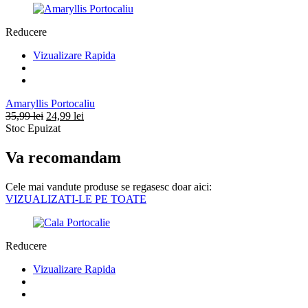
Reducere
Vizualizare Rapida
Amaryllis Portocaliu
Prețul
Prețul
35,99
lei
24,99
lei
inițial
curent
Stoc Epuizat
a
este:
fost:
24,99 lei.
Va recomandam
35,99 lei.
Cele mai vandute produse se regasesc doar aici:
VIZUALIZATI-LE PE TOATE
Reducere
Vizualizare Rapida