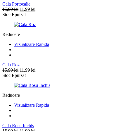
Cala Portocalie
Prețul
Prețul
15,99
lei
11,99
lei
inițial
curent
Stoc Epuizat
a
este:
fost:
11,99 lei.
15,99 lei.
Reducere
Vizualizare Rapida
Cala Roz
Prețul
Prețul
15,99
lei
11,99
lei
inițial
curent
Stoc Epuizat
a
este:
fost:
11,99 lei.
15,99 lei.
Reducere
Vizualizare Rapida
Cala Rosu Inchis
Prețul
Prețul
15,99
lei
11,99
lei