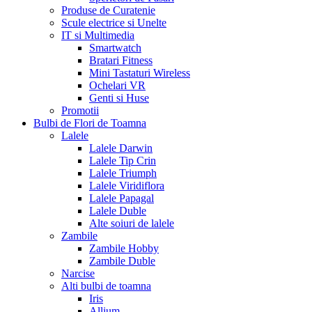
Produse de Curatenie
Scule electrice si Unelte
IT si Multimedia
Smartwatch
Bratari Fitness
Mini Tastaturi Wireless
Ochelari VR
Genti si Huse
Promotii
Bulbi de Flori de Toamna
Lalele
Lalele Darwin
Lalele Tip Crin
Lalele Triumph
Lalele Viridiflora
Lalele Papagal
Lalele Duble
Alte soiuri de lalele
Zambile
Zambile Hobby
Zambile Duble
Narcise
Alti bulbi de toamna
Iris
Allium