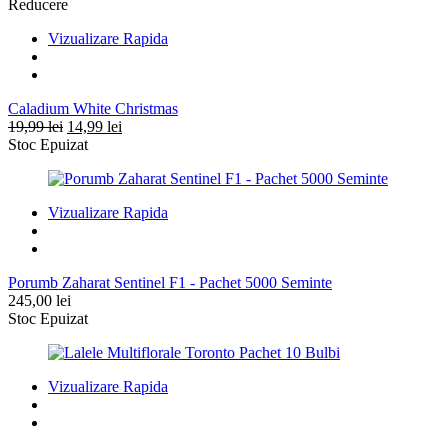
Reducere
Vizualizare Rapida
Caladium White Christmas
Prețul
Prețul
19,99
lei
14,99
lei
inițial
curent
Stoc Epuizat
a
este:
fost:
14,99 lei.
19,99 lei.
Vizualizare Rapida
Porumb Zaharat Sentinel F1 - Pachet 5000 Seminte
245,00
lei
Stoc Epuizat
Vizualizare Rapida