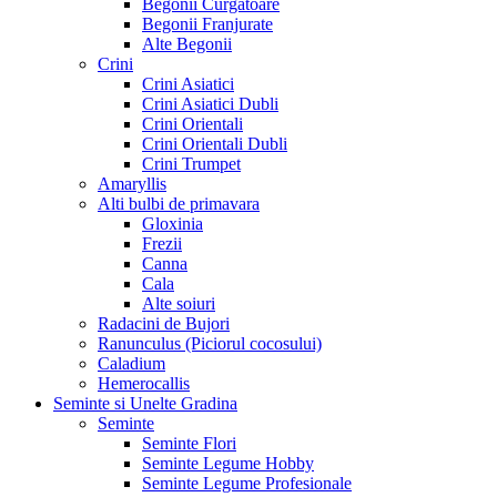
Begonii Curgatoare
Begonii Franjurate
Alte Begonii
Crini
Crini Asiatici
Crini Asiatici Dubli
Crini Orientali
Crini Orientali Dubli
Crini Trumpet
Amaryllis
Alti bulbi de primavara
Gloxinia
Frezii
Canna
Cala
Alte soiuri
Radacini de Bujori
Ranunculus (Piciorul cocosului)
Caladium
Hemerocallis
Seminte si Unelte Gradina
Seminte
Seminte Flori
Seminte Legume Hobby
Seminte Legume Profesionale