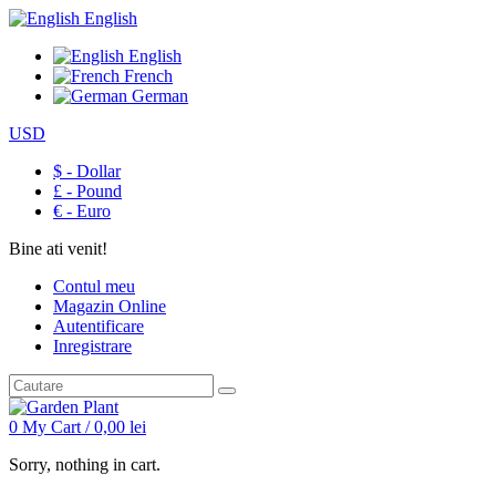
English
English
French
German
USD
$ - Dollar
£ - Pound
€ - Euro
Bine ati venit!
Contul meu
Magazin Online
Autentificare
Inregistrare
0
My Cart /
0,00
lei
Sorry, nothing in cart.