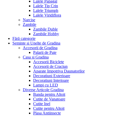
Lalele Papagal
Lalele Tip Crin
Lalele Triumph
Lalele Viridiflora
Narcise
Zambile
Zambile Duble
Zambile Hobby
Fără categorie
Seminte si Unelte de Gradina
Accesorii de Gradina
Palarii de Paie
Casa si Gradina
Accesorii Biciclete
Accesorii de Craciun
Aparate Impotriva Daunatorilor
Decoratiuni Exterioare
Decoratiuni Interioare
Lampi cu LED
Diverse Articole Gradina
Banda pentru Altoit
Cutite de Vanatoare
Cutite Inel
Cutite pentru Altoit
Plasa Antiinsecte