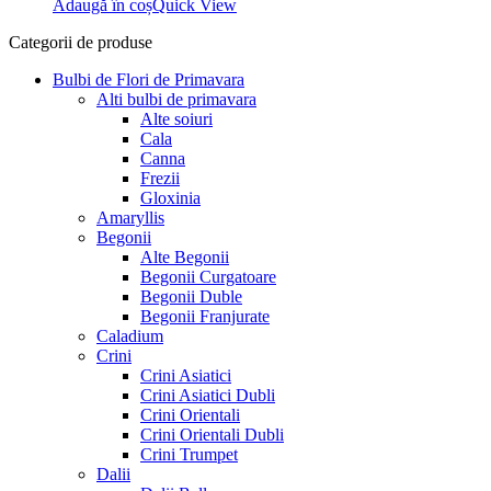
Adaugă în coș
Quick View
15,99 lei.
Categorii de produse
Bulbi de Flori de Primavara
Alti bulbi de primavara
Alte soiuri
Cala
Canna
Frezii
Gloxinia
Amaryllis
Begonii
Alte Begonii
Begonii Curgatoare
Begonii Duble
Begonii Franjurate
Caladium
Crini
Crini Asiatici
Crini Asiatici Dubli
Crini Orientali
Crini Orientali Dubli
Crini Trumpet
Dalii