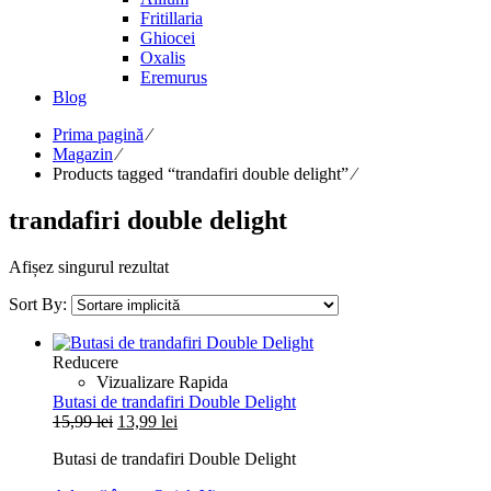
Fritillaria
Ghiocei
Oxalis
Eremurus
Blog
Prima pagină
⁄
Magazin
⁄
Products tagged “trandafiri double delight”
⁄
trandafiri double delight
Afișez singurul rezultat
Sort By:
Reducere
Vizualizare Rapida
Butasi de trandafiri Double Delight
Prețul
Prețul
15,99
lei
13,99
lei
inițial
curent
Butasi de trandafiri Double Delight
a
este:
fost:
13,99 lei.