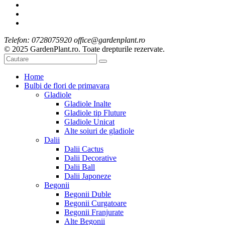
Telefon: 0728075920 office@gardenplant.ro
© 2025 GardenPlant.ro. Toate drepturile rezervate.
Home
Bulbi de flori de primavara
Gladiole
Gladiole Inalte
Gladiole tip Fluture
Gladiole Unicat
Alte soiuri de gladiole
Dalii
Dalii Cactus
Dalii Decorative
Dalii Ball
Dalii Japoneze
Begonii
Begonii Duble
Begonii Curgatoare
Begonii Franjurate
Alte Begonii