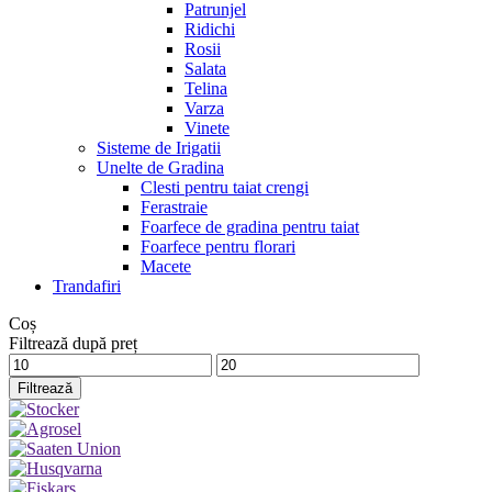
Patrunjel
Ridichi
Rosii
Salata
Telina
Varza
Vinete
Sisteme de Irigatii
Unelte de Gradina
Clesti pentru taiat crengi
Ferastraie
Foarfece de gradina pentru taiat
Foarfece pentru florari
Macete
Trandafiri
Coș
Filtrează după preț
Preț
Preț
minim
maxim
Filtrează