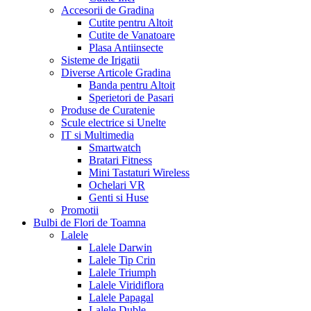
Accesorii de Gradina
Cutite pentru Altoit
Cutite de Vanatoare
Plasa Antiinsecte
Sisteme de Irigatii
Diverse Articole Gradina
Banda pentru Altoit
Sperietori de Pasari
Produse de Curatenie
Scule electrice si Unelte
IT si Multimedia
Smartwatch
Bratari Fitness
Mini Tastaturi Wireless
Ochelari VR
Genti si Huse
Promotii
Bulbi de Flori de Toamna
Lalele
Lalele Darwin
Lalele Tip Crin
Lalele Triumph
Lalele Viridiflora
Lalele Papagal
Lalele Duble