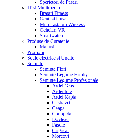
Sperietori de Pasari
IT si Multimedia
Bratari Fitness
Genti si Huse
Mini Tastaturi Wireless
Ochelari VR
Smartwatch
Produse de Curatenie
Manusi
Promotii
Scule electrice si Unelte
Seminte
Seminte Flori
Seminte Legume Hobby
Seminte Legume Profesionale
Ardei Gras
Ardei Iute
Ardei Kapia
Castraveti
Ceapa
Conopida
Dovleac
Fasole
Gogosar
Morcovi