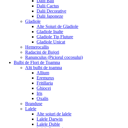
Dalii Ball
Dalii Cactus
Dalii Decorative
Dalii Japoneze
Gladiole
Alte Soiuri de Gladiole
Gladiole Inalte
Gladiole Tip Fluture
Gladiole Unicat
Hemerocallis
Radacini de Bujori
Ranunculus (Piciorul cocosului)
Bulbi de Flori de Toamna
Alti bulbi de toamna
Allium
Eremurus
Fritillaria
Ghiocei
Iris
Oxalis
Branduse
Lalele
Alte soiuri de lalele
Lalele Darwin
Lalele Duble