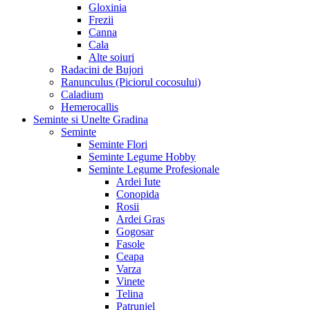
Gloxinia
Frezii
Canna
Cala
Alte soiuri
Radacini de Bujori
Ranunculus (Piciorul cocosului)
Caladium
Hemerocallis
Seminte si Unelte Gradina
Seminte
Seminte Flori
Seminte Legume Hobby
Seminte Legume Profesionale
Ardei Iute
Conopida
Rosii
Ardei Gras
Gogosar
Fasole
Ceapa
Varza
Vinete
Telina
Patrunjel