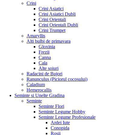
Crini
Crini Asiatici
Crini Asiatici Dubli
Crini Orientali
Crini Orientali Dubli
Crini Trumpet
Amaryllis
Alti bulbi de primavara
Gloxinia
Frezii
Canna
Cala
Alte soiuri
Radacini de Bujori
Ranunculus (Piciorul cocosului)
Caladium
Hemerocallis
Seminte si Unelte Gradina
Seminte
Seminte Flori
Seminte Legume Hobby
Seminte Legume Profesionale
Ardei Iute
Conopida
Rosii