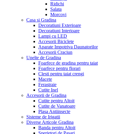
Ridichi
Salata
Morcovi
Casa si Gradina
Decoratiuni Exterioare
Decoratiuni Interioare
Lampi cu LED
Accesorii Biciclete
Aparate Impotriva Daunatorilor
Accesorii Craciun
Unelte de Gradina
Foarfece de gradina pentru taiat
Foarfece pentru florari
Clesti pentru taiat crengi
Macete
Ferastraie
Cutite Inel
Accesorii de Gradina
Cutite pentru Altoit
Cutite de Vanatoare
Plasa Antiinsecte
Sisteme de Irigatii
Diverse Articole Gradina
Banda pentru Altoit
Sperietori de Pasari