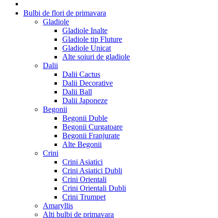
Bulbi de flori de primavara
Gladiole
Gladiole Inalte
Gladiole tip Fluture
Gladiole Unicat
Alte soiuri de gladiole
Dalii
Dalii Cactus
Dalii Decorative
Dalii Ball
Dalii Japoneze
Begonii
Begonii Duble
Begonii Curgatoare
Begonii Franjurate
Alte Begonii
Crini
Crini Asiatici
Crini Asiatici Dubli
Crini Orientali
Crini Orientali Dubli
Crini Trumpet
Amaryllis
Alti bulbi de primavara