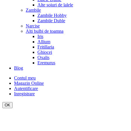
Alte soiuri de lalele
Zambile
Zambile Hobby
Zambile Duble
Narcise
Alti bulbi de toamna
Iris
Allium
Fritillaria
Ghiocei
Oxalis
Eremurus
Blog
Contul meu
Magazin Online
Autentificare
Inregistrare
OK