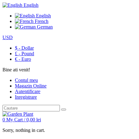
English
English
French
German
USD
$ - Dollar
£ - Pound
€ - Euro
Bine ati venit!
Contul meu
Magazin Online
Autentificare
Inregistrare
0
My Cart /
0,00
lei
Sorry, nothing in cart.