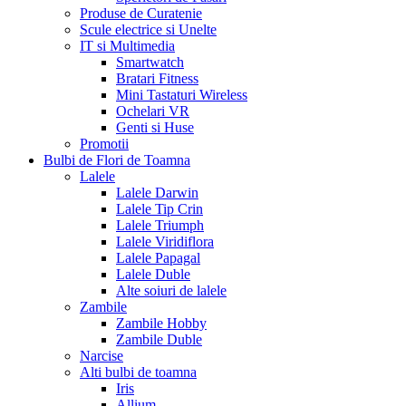
Produse de Curatenie
Scule electrice si Unelte
IT si Multimedia
Smartwatch
Bratari Fitness
Mini Tastaturi Wireless
Ochelari VR
Genti si Huse
Promotii
Bulbi de Flori de Toamna
Lalele
Lalele Darwin
Lalele Tip Crin
Lalele Triumph
Lalele Viridiflora
Lalele Papagal
Lalele Duble
Alte soiuri de lalele
Zambile
Zambile Hobby
Zambile Duble
Narcise
Alti bulbi de toamna
Iris
Allium