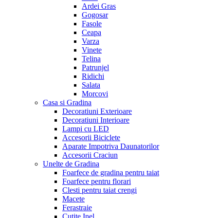
Ardei Gras
Gogosar
Fasole
Ceapa
Varza
Vinete
Telina
Patrunjel
Ridichi
Salata
Morcovi
Casa si Gradina
Decoratiuni Exterioare
Decoratiuni Interioare
Lampi cu LED
Accesorii Biciclete
Aparate Impotriva Daunatorilor
Accesorii Craciun
Unelte de Gradina
Foarfece de gradina pentru taiat
Foarfece pentru florari
Clesti pentru taiat crengi
Macete
Ferastraie
Cutite Inel