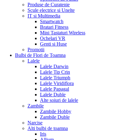
Produse de Curatenie
Scule electrice si Unelte
IT si Multimedia
Smartwatch
Bratari Fitness
Mini Tastaturi Wireless
Ochelari VR
Genti si Huse
Promotii
Bulbi de Flori de Toamna
Lalele
Lalele Darwin
Lalele Tip Crin
Lalele Triumph
Lalele Viridiflora
Lalele Papagal
Lalele Duble
Alte soiuri de lalele
Zambile
Zambile Hobby
Zambile Duble
Narcise
Alti bulbi de toamna
Iris
Allium