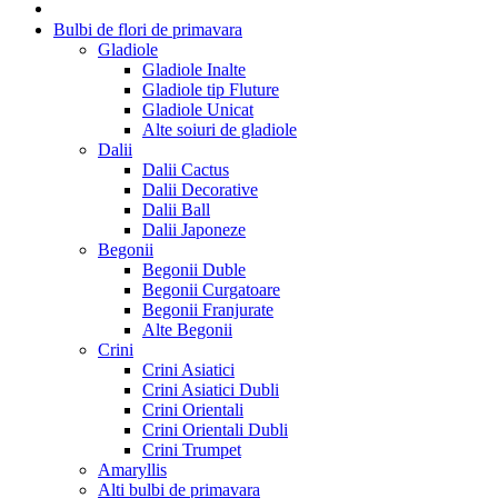
Bulbi de flori de primavara
Gladiole
Gladiole Inalte
Gladiole tip Fluture
Gladiole Unicat
Alte soiuri de gladiole
Dalii
Dalii Cactus
Dalii Decorative
Dalii Ball
Dalii Japoneze
Begonii
Begonii Duble
Begonii Curgatoare
Begonii Franjurate
Alte Begonii
Crini
Crini Asiatici
Crini Asiatici Dubli
Crini Orientali
Crini Orientali Dubli
Crini Trumpet
Amaryllis
Alti bulbi de primavara