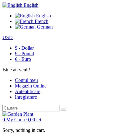
English
English
French
German
USD
$ - Dollar
£ - Pound
€ - Euro
Bine ati venit!
Contul meu
Magazin Online
Autentificare
Inregistrare
0
My Cart /
0,00
lei
Sorry, nothing in cart.