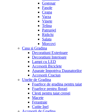
Gogosar
Fasole
Ceapa
Varza
Vinete
Telina
Patrunjel
Ridichi
Salata
Morcovi
Casa si Gradina
Decoratiuni Exterioare
Decoratiuni Interioare
Lampi cu LED
Accesorii Biciclete
Aparate Impotriva Daunatorilor
Accesorii Craciun
Unelte de Gradina
Foarfece de gradina pentru taiat
Foarfece pentru florari
Clesti pentru taiat crengi
Macete
Ferastraie
Cutite Inel
Accesorii de Gradina