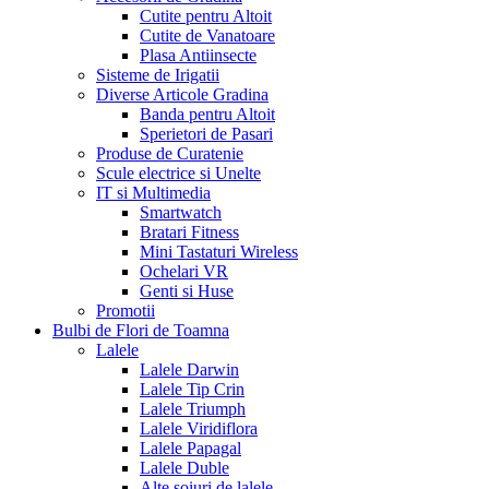
Cutite pentru Altoit
Cutite de Vanatoare
Plasa Antiinsecte
Sisteme de Irigatii
Diverse Articole Gradina
Banda pentru Altoit
Sperietori de Pasari
Produse de Curatenie
Scule electrice si Unelte
IT si Multimedia
Smartwatch
Bratari Fitness
Mini Tastaturi Wireless
Ochelari VR
Genti si Huse
Promotii
Bulbi de Flori de Toamna
Lalele
Lalele Darwin
Lalele Tip Crin
Lalele Triumph
Lalele Viridiflora
Lalele Papagal
Lalele Duble
Alte soiuri de lalele