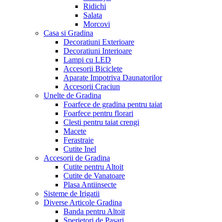
Ridichi
Salata
Morcovi
Casa si Gradina
Decoratiuni Exterioare
Decoratiuni Interioare
Lampi cu LED
Accesorii Biciclete
Aparate Impotriva Daunatorilor
Accesorii Craciun
Unelte de Gradina
Foarfece de gradina pentru taiat
Foarfece pentru florari
Clesti pentru taiat crengi
Macete
Ferastraie
Cutite Inel
Accesorii de Gradina
Cutite pentru Altoit
Cutite de Vanatoare
Plasa Antiinsecte
Sisteme de Irigatii
Diverse Articole Gradina
Banda pentru Altoit
Sperietori de Pasari