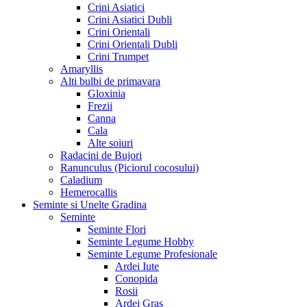
Crini Asiatici
Crini Asiatici Dubli
Crini Orientali
Crini Orientali Dubli
Crini Trumpet
Amaryllis
Alti bulbi de primavara
Gloxinia
Frezii
Canna
Cala
Alte soiuri
Radacini de Bujori
Ranunculus (Piciorul cocosului)
Caladium
Hemerocallis
Seminte si Unelte Gradina
Seminte
Seminte Flori
Seminte Legume Hobby
Seminte Legume Profesionale
Ardei Iute
Conopida
Rosii
Ardei Gras