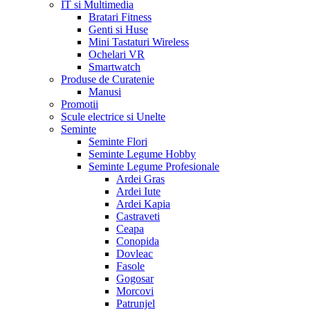
IT si Multimedia
Bratari Fitness
Genti si Huse
Mini Tastaturi Wireless
Ochelari VR
Smartwatch
Produse de Curatenie
Manusi
Promotii
Scule electrice si Unelte
Seminte
Seminte Flori
Seminte Legume Hobby
Seminte Legume Profesionale
Ardei Gras
Ardei Iute
Ardei Kapia
Castraveti
Ceapa
Conopida
Dovleac
Fasole
Gogosar
Morcovi
Patrunjel