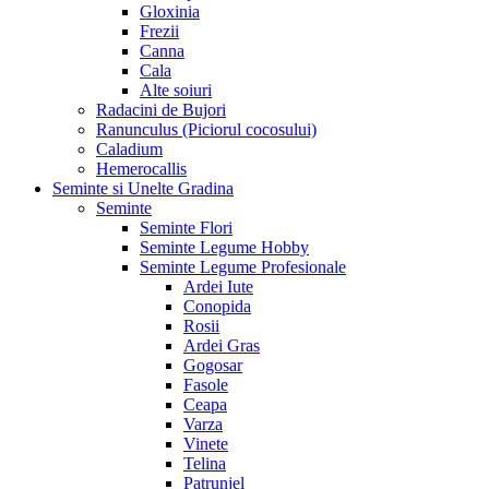
Gloxinia
Frezii
Canna
Cala
Alte soiuri
Radacini de Bujori
Ranunculus (Piciorul cocosului)
Caladium
Hemerocallis
Seminte si Unelte Gradina
Seminte
Seminte Flori
Seminte Legume Hobby
Seminte Legume Profesionale
Ardei Iute
Conopida
Rosii
Ardei Gras
Gogosar
Fasole
Ceapa
Varza
Vinete
Telina
Patrunjel