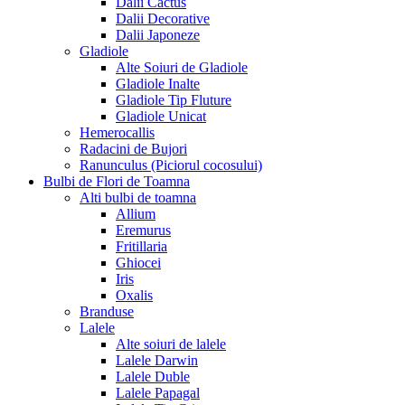
Dalii Cactus
Dalii Decorative
Dalii Japoneze
Gladiole
Alte Soiuri de Gladiole
Gladiole Inalte
Gladiole Tip Fluture
Gladiole Unicat
Hemerocallis
Radacini de Bujori
Ranunculus (Piciorul cocosului)
Bulbi de Flori de Toamna
Alti bulbi de toamna
Allium
Eremurus
Fritillaria
Ghiocei
Iris
Oxalis
Branduse
Lalele
Alte soiuri de lalele
Lalele Darwin
Lalele Duble
Lalele Papagal