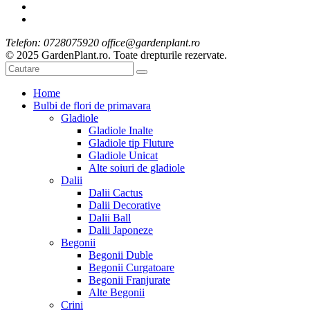
Telefon: 0728075920 office@gardenplant.ro
© 2025 GardenPlant.ro. Toate drepturile rezervate.
Home
Bulbi de flori de primavara
Gladiole
Gladiole Inalte
Gladiole tip Fluture
Gladiole Unicat
Alte soiuri de gladiole
Dalii
Dalii Cactus
Dalii Decorative
Dalii Ball
Dalii Japoneze
Begonii
Begonii Duble
Begonii Curgatoare
Begonii Franjurate
Alte Begonii
Crini