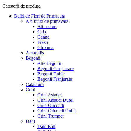
Categorii de produse
Bulbi de Flori de Primavara
Alti bulbi de primavara
Alte soiuri
Cala
Canna
Frezii
Gloxinia
Amaryllis
Begonii
Alte Begonii
Begonii Curgatoare
Begonii Duble
Begonii Franjurate
Caladium
Crini
Crini Asiatici
Crini Asiatici Dubli
Crini Orientali
Crini Orientali Dubli
Crini Trumpet
Dalii
Dalii Ball