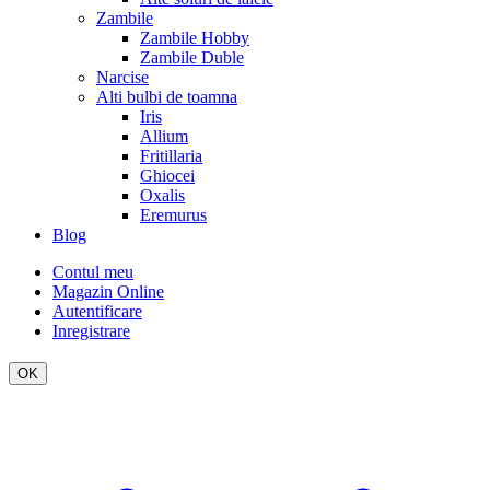
Zambile
Zambile Hobby
Zambile Duble
Narcise
Alti bulbi de toamna
Iris
Allium
Fritillaria
Ghiocei
Oxalis
Eremurus
Blog
Contul meu
Magazin Online
Autentificare
Inregistrare
OK