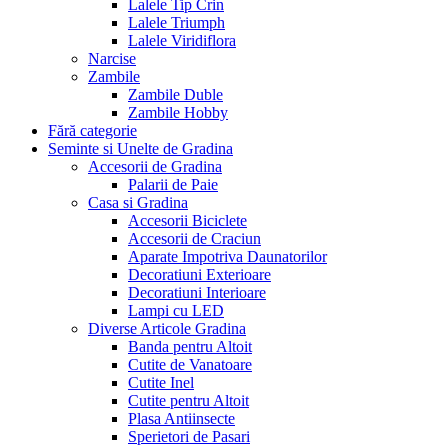
Lalele Tip Crin
Lalele Triumph
Lalele Viridiflora
Narcise
Zambile
Zambile Duble
Zambile Hobby
Fără categorie
Seminte si Unelte de Gradina
Accesorii de Gradina
Palarii de Paie
Casa si Gradina
Accesorii Biciclete
Accesorii de Craciun
Aparate Impotriva Daunatorilor
Decoratiuni Exterioare
Decoratiuni Interioare
Lampi cu LED
Diverse Articole Gradina
Banda pentru Altoit
Cutite de Vanatoare
Cutite Inel
Cutite pentru Altoit
Plasa Antiinsecte
Sperietori de Pasari