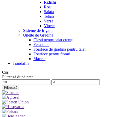
Ridichi
Rosii
Salata
Telina
Varza
Vinete
Sisteme de Irigatii
Unelte de Gradina
Clesti pentru taiat crengi
Ferastraie
Foarfece de gradina pentru taiat
Foarfece pentru florari
Macete
Trandafiri
Coș
Filtrează după preț
Preț
Preț
minim
maxim
Filtrează