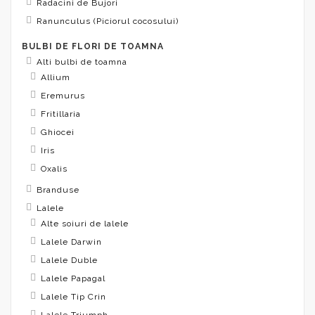
Radacini de Bujori
Ranunculus (Piciorul cocosului)
BULBI DE FLORI DE TOAMNA
Alti bulbi de toamna
Allium
Eremurus
Fritillaria
Ghiocei
Iris
Oxalis
Branduse
Lalele
Alte soiuri de lalele
Lalele Darwin
Lalele Duble
Lalele Papagal
Lalele Tip Crin
Lalele Triumph