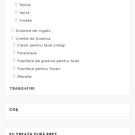
Telina
Varza
Vinete
Sisteme de Irigatii
Unelte de Gradina
Clesti pentru taiat crengi
Ferastraie
Foarfece de gradina pentru taiat
Foarfece pentru florari
Macete
TRANDAFIRI
COȘ
FILTREAZĂ DUPĂ PREȚ