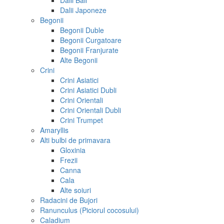
Dalii Ball
Dalii Japoneze
Begonii
Begonii Duble
Begonii Curgatoare
Begonii Franjurate
Alte Begonii
Crini
Crini Asiatici
Crini Asiatici Dubli
Crini Orientali
Crini Orientali Dubli
Crini Trumpet
Amaryllis
Alti bulbi de primavara
Gloxinia
Frezii
Canna
Cala
Alte soiuri
Radacini de Bujori
Ranunculus (Piciorul cocosului)
Caladium