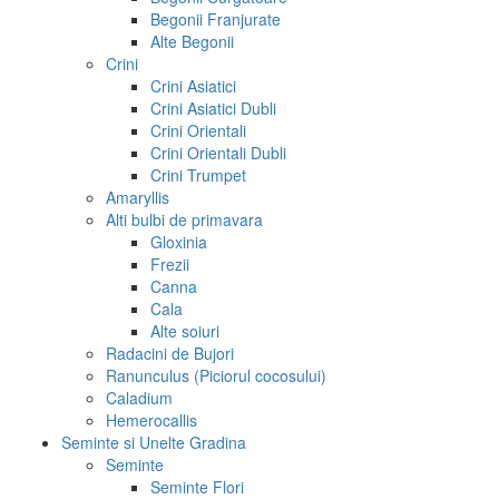
Begonii Franjurate
Alte Begonii
Crini
Crini Asiatici
Crini Asiatici Dubli
Crini Orientali
Crini Orientali Dubli
Crini Trumpet
Amaryllis
Alti bulbi de primavara
Gloxinia
Frezii
Canna
Cala
Alte soiuri
Radacini de Bujori
Ranunculus (Piciorul cocosului)
Caladium
Hemerocallis
Seminte si Unelte Gradina
Seminte
Seminte Flori