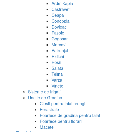
Ardei Kapia
Castraveti
Ceapa
Conopida
Dovleac
Fasole
Gogosar
Morcovi
Patrunjel
Ridichi
Rosii
Salata
Telina
Varza
Vinete
Sisteme de Irigatii
Unelte de Gradina
Clesti pentru taiat crengi
Ferastraie
Foarfece de gradina pentru taiat
Foarfece pentru florari
Macete