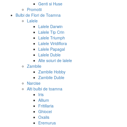
Genti si Huse
Promotii
Bulbi de Flori de Toamna
Lalele
Lalele Darwin
Lalele Tip Crin
Lalele Triumph
Lalele Viridiflora
Lalele Papagal
Lalele Duble
Alte soiuri de lalele
Zambile
Zambile Hobby
Zambile Duble
Narcise
Alti bulbi de toamna
Iris
Allium
Fritillaria
Ghiocei
Oxalis
Eremurus