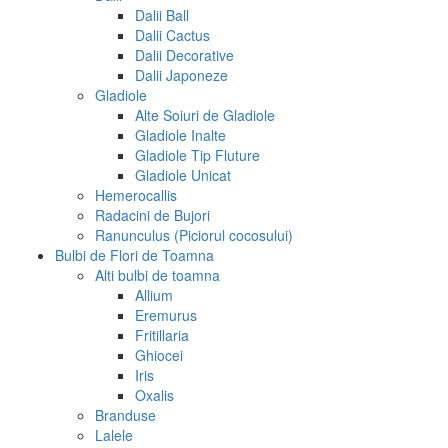
Dalii Ball
Dalii Cactus
Dalii Decorative
Dalii Japoneze
Gladiole
Alte Soiuri de Gladiole
Gladiole Inalte
Gladiole Tip Fluture
Gladiole Unicat
Hemerocallis
Radacini de Bujori
Ranunculus (Piciorul cocosului)
Bulbi de Flori de Toamna
Alti bulbi de toamna
Allium
Eremurus
Fritillaria
Ghiocei
Iris
Oxalis
Branduse
Lalele