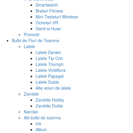
Smartwatch
Bratari Fitness
Mini Tastaturi Wireless
Ochelari VR
Genti si Huse
Promotii
Bulbi de Flori de Toamna
Lalele
Lalele Darwin
Lalele Tip Crin
Lalele Triumph
Lalele Viridiflora
Lalele Papagal
Lalele Duble
Alte soiuri de lalele
Zambile
Zambile Hobby
Zambile Duble
Narcise
Alti bulbi de toamna
Iris
Allium