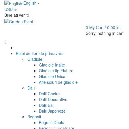
English
USD
Bine ati venit!
0
My Cart /
0,00
lei
Sorry, nothing in cart.
Bulbi de flori de primavara
Gladiole
Gladiole Inalte
Gladiole tip Fluture
Gladiole Unicat
Alte soiuri de gladiole
Dalii
Dalii Cactus
Dalii Decorative
Dalii Ball
Dalii Japoneze
Begonii
Begonii Duble
Begonii Curgatoare