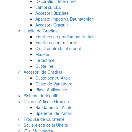
Decoratiuni Interioare
Lampi cu LED
Accesorii Biciclete
Aparate Impotriva Daunatorilor
Accesorii Craciun
Unelte de Gradina
Foarfece de gradina pentru taiat
Foarfece pentru florari
Clesti pentru taiat crengi
Macete
Ferastraie
Cutite Inel
Accesorii de Gradina
Cutite pentru Altoit
Cutite de Vanatoare
Plasa Antiinsecte
Sisteme de Irigatii
Diverse Articole Gradina
Banda pentru Altoit
Sperietori de Pasari
Produse de Curatenie
Scule electrice si Unelte
IT si Multimedia