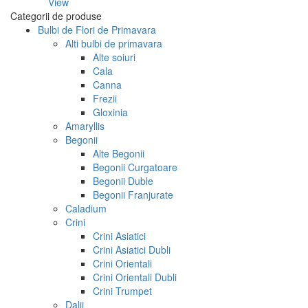
View
Categorii de produse
Bulbi de Flori de Primavara
Alti bulbi de primavara
Alte soiuri
Cala
Canna
Frezii
Gloxinia
Amaryllis
Begonii
Alte Begonii
Begonii Curgatoare
Begonii Duble
Begonii Franjurate
Caladium
Crini
Crini Asiatici
Crini Asiatici Dubli
Crini Orientali
Crini Orientali Dubli
Crini Trumpet
Dalii