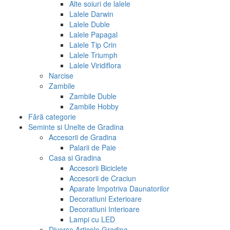
Alte soiuri de lalele
Lalele Darwin
Lalele Duble
Lalele Papagal
Lalele Tip Crin
Lalele Triumph
Lalele Viridiflora
Narcise
Zambile
Zambile Duble
Zambile Hobby
Fără categorie
Seminte si Unelte de Gradina
Accesorii de Gradina
Palarii de Paie
Casa si Gradina
Accesorii Biciclete
Accesorii de Craciun
Aparate Impotriva Daunatorilor
Decoratiuni Exterioare
Decoratiuni Interioare
Lampi cu LED
Diverse Articole Gradina