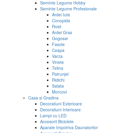
Seminte Legume Hobby
Seminte Legume Profesionale
Ardei Iute
Conopida
Rosii
Ardei Gras
Gogosar
Fasole
Ceapa
Varza
Vinete
Telina
Patrunjel
Ridichi
Salata
Morcovi
Casa si Gradina
Decoratiuni Exterioare
Decoratiuni Interioare
Lampi cu LED
Accesorii Biciclete
Aparate Impotriva Daunatorilor