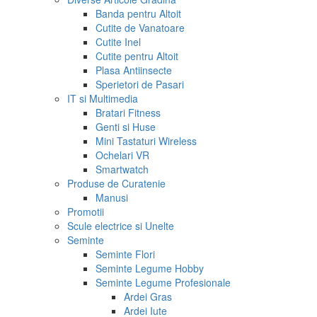
Banda pentru Altoit
Cutite de Vanatoare
Cutite Inel
Cutite pentru Altoit
Plasa Antiinsecte
Sperietori de Pasari
IT si Multimedia
Bratari Fitness
Genti si Huse
Mini Tastaturi Wireless
Ochelari VR
Smartwatch
Produse de Curatenie
Manusi
Promotii
Scule electrice si Unelte
Seminte
Seminte Flori
Seminte Legume Hobby
Seminte Legume Profesionale
Ardei Gras
Ardei Iute