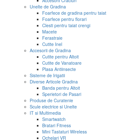
Accesorii Craciun
Unelte de Gradina
Foarfece de gradina pentru taiat
Foarfece pentru florari
Clesti pentru taiat crengi
Macete
Ferastraie
Cutite Inel
Accesorii de Gradina
Cutite pentru Altoit
Cutite de Vanatoare
Plasa Antiinsecte
Sisteme de Irigatii
Diverse Articole Gradina
Banda pentru Altoit
Sperietori de Pasari
Produse de Curatenie
Scule electrice si Unelte
IT si Multimedia
Smartwatch
Bratari Fitness
Mini Tastaturi Wireless
Ochelari VR