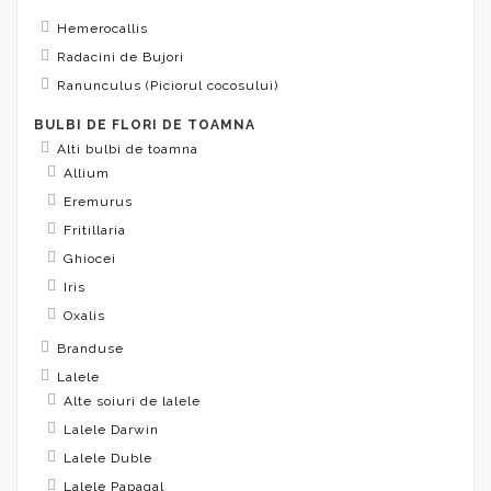
Hemerocallis
Radacini de Bujori
Ranunculus (Piciorul cocosului)
BULBI DE FLORI DE TOAMNA
Alti bulbi de toamna
Allium
Eremurus
Fritillaria
Ghiocei
Iris
Oxalis
Branduse
Lalele
Alte soiuri de lalele
Lalele Darwin
Lalele Duble
Lalele Papagal