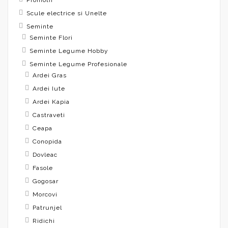
Promotii
Scule electrice si Unelte
Seminte
Seminte Flori
Seminte Legume Hobby
Seminte Legume Profesionale
Ardei Gras
Ardei Iute
Ardei Kapia
Castraveti
Ceapa
Conopida
Dovleac
Fasole
Gogosar
Morcovi
Patrunjel
Ridichi