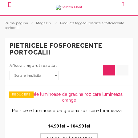
Prima pagină
⁄
Magazin
⁄
Products tagged “pietricele fosforecente
portocalii”
PIETRICELE FOSFORECENTE
PORTOCALII
Afișez singurul rezultat
REDUCERE
Pietricele luminoase de gradina roz care lumineaza orange
Interval
14,99
lei
–
104,99
lei
de
prețuri: