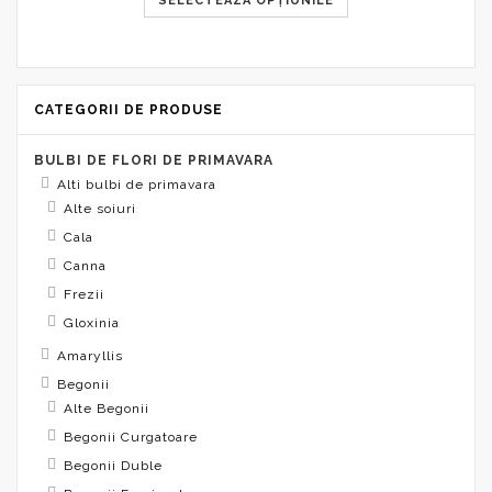
SELECTEAZĂ OPȚIUNILE
14,99 lei
până
la
104,99 lei
CATEGORII DE PRODUSE
BULBI DE FLORI DE PRIMAVARA
Alti bulbi de primavara
Alte soiuri
Cala
Canna
Frezii
Gloxinia
Amaryllis
Begonii
Alte Begonii
Begonii Curgatoare
Begonii Duble