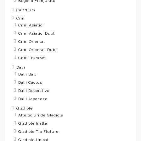
Begonii Franjurate
Caladium
Crini
Crini Asiatici
Crini Asiatici Dubli
Crini Orientali
Crini Orientali Dubli
Crini Trumpet
Dalii
Dalii Ball
Dalii Cactus
Dalii Decorative
Dalii Japoneze
Gladiole
Alte Soiuri de Gladiole
Gladiole Inalte
Gladiole Tip Fluture
Gladiole Unicat