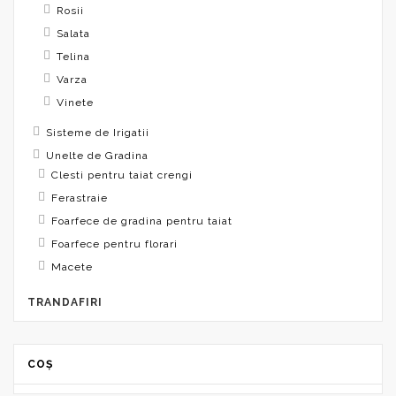
Rosii
Salata
Telina
Varza
Vinete
Sisteme de Irigatii
Unelte de Gradina
Clesti pentru taiat crengi
Ferastraie
Foarfece de gradina pentru taiat
Foarfece pentru florari
Macete
TRANDAFIRI
COȘ