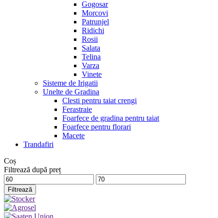
Gogosar
Morcovi
Patrunjel
Ridichi
Rosii
Salata
Telina
Varza
Vinete
Sisteme de Irigatii
Unelte de Gradina
Clesti pentru taiat crengi
Ferastraie
Foarfece de gradina pentru taiat
Foarfece pentru florari
Macete
Trandafiri
Coș
Filtrează după preț
Preț
Preț
minim
maxim
Filtrează