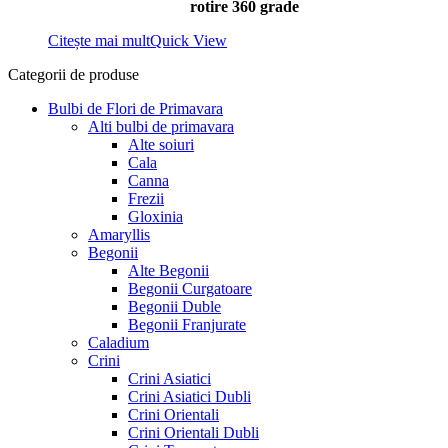
rotire 360 grade
Citește mai mult
Quick View
Categorii de produse
Bulbi de Flori de Primavara
Alti bulbi de primavara
Alte soiuri
Cala
Canna
Frezii
Gloxinia
Amaryllis
Begonii
Alte Begonii
Begonii Curgatoare
Begonii Duble
Begonii Franjurate
Caladium
Crini
Crini Asiatici
Crini Asiatici Dubli
Crini Orientali
Crini Orientali Dubli