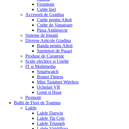
Ferastraie
Cutite Inel
Accesorii de Gradina
Cutite pentru Altoit
Cutite de Vanatoare
Plasa Antiinsecte
Sisteme de Irigatii
Diverse Articole Gradina
Banda pentru Altoit
Sperietori de Pasari
Produse de Curatenie
Scule electrice si Unelte
IT si Multimedia
Smartwatch
Bratari Fitness
Mini Tastaturi Wireless
Ochelari VR
Genti si Huse
Promotii
Bulbi de Flori de Toamna
Lalele
Lalele Darwin
Lalele Tip Crin
Lalele Triumph
Lalele Viridiflora