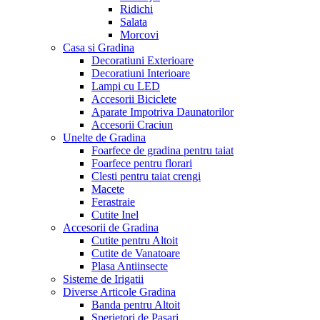
Ridichi
Salata
Morcovi
Casa si Gradina
Decoratiuni Exterioare
Decoratiuni Interioare
Lampi cu LED
Accesorii Biciclete
Aparate Impotriva Daunatorilor
Accesorii Craciun
Unelte de Gradina
Foarfece de gradina pentru taiat
Foarfece pentru florari
Clesti pentru taiat crengi
Macete
Ferastraie
Cutite Inel
Accesorii de Gradina
Cutite pentru Altoit
Cutite de Vanatoare
Plasa Antiinsecte
Sisteme de Irigatii
Diverse Articole Gradina
Banda pentru Altoit
Sperietori de Pasari