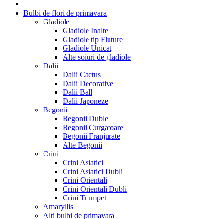
Bulbi de flori de primavara
Gladiole
Gladiole Inalte
Gladiole tip Fluture
Gladiole Unicat
Alte soiuri de gladiole
Dalii
Dalii Cactus
Dalii Decorative
Dalii Ball
Dalii Japoneze
Begonii
Begonii Duble
Begonii Curgatoare
Begonii Franjurate
Alte Begonii
Crini
Crini Asiatici
Crini Asiatici Dubli
Crini Orientali
Crini Orientali Dubli
Crini Trumpet
Amaryllis
Alti bulbi de primavara