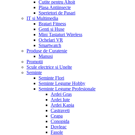
Cutite pentru Altoit
Plasa Antiinsecte
Sperietori de Pasari
IT si Multimedia
Bratari Fitness
Genti si Huse
Mini Tastaturi Wireless
Ochelari VR
Smartwatch
Produse de Curatenie
Manusi
Promotii
Scule electrice si Unelte
Seminte
Seminte Flori
Seminte Legume Hobby
Seminte Legume Profesionale
Ardei Gras
Ardei Iute
Ardei Kapia
Castraveti
Ceapa
Conopida
Dovleac
Fasole