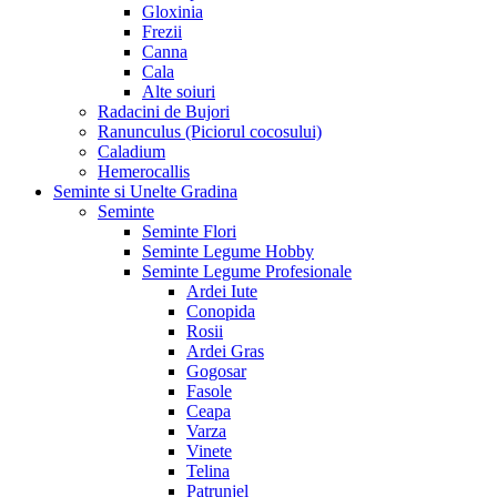
Gloxinia
Frezii
Canna
Cala
Alte soiuri
Radacini de Bujori
Ranunculus (Piciorul cocosului)
Caladium
Hemerocallis
Seminte si Unelte Gradina
Seminte
Seminte Flori
Seminte Legume Hobby
Seminte Legume Profesionale
Ardei Iute
Conopida
Rosii
Ardei Gras
Gogosar
Fasole
Ceapa
Varza
Vinete
Telina
Patrunjel