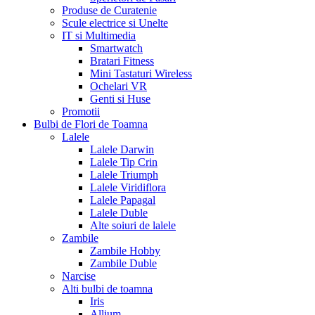
Produse de Curatenie
Scule electrice si Unelte
IT si Multimedia
Smartwatch
Bratari Fitness
Mini Tastaturi Wireless
Ochelari VR
Genti si Huse
Promotii
Bulbi de Flori de Toamna
Lalele
Lalele Darwin
Lalele Tip Crin
Lalele Triumph
Lalele Viridiflora
Lalele Papagal
Lalele Duble
Alte soiuri de lalele
Zambile
Zambile Hobby
Zambile Duble
Narcise
Alti bulbi de toamna
Iris
Allium