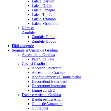
Lalele Darwin
Lalele Duble
Lalele Papagal
Lalele Tip Crin
Lalele Triumph
Lalele Viridiflora
Narcise
Zambile
Zambile Duble
Zambile Hobby
Fără categorie
Seminte si Unelte de Gradina
Accesorii de Gradina
Palarii de Paie
Casa si Gradina
Accesorii Biciclete
Accesorii de Craciun
Aparate Impotriva Daunatorilor
Decoratiuni Exterioare
Decoratiuni Interioare
Lampi cu LED
Diverse Articole Gradina
Banda pentru Altoit
Cutite de Vanatoare
Cutite Inel