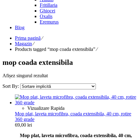
Fritillaria
Ghiocei
Oxalis
Eremurus
Blog
Prima pagină
⁄
Magazin
⁄
Products tagged “mop coada extensibila”
⁄
mop coada extensibila
Afișez singurul rezultat
Sort By:
Vizualizare Rapida
Mop plat, laveta microfibra, coada extensibila, 40 cm, rotire
360 grade
69,00
lei
Mop plat, laveta microfibra, coada extensibila, 40 cm,