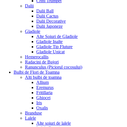
Crini Trumpet
Dalii
Dalii Ball
Dalii Cactus
Dalii Decorative
Dalii Japoneze
Gladiole
Alte Soiuri de Gladiole
Gladiole Inalte
Gladiole Tip Fluture
Gladiole Unicat
Hemerocallis
Radacini de Bujori
Ranunculus (Piciorul cocosului)
Bulbi de Flori de Toamna
Alti bulbi de toamna
Allium
Eremurus
Fritillaria
Ghiocei
Iris
Oxalis
Branduse
Lalele
Alte soiuri de lalele