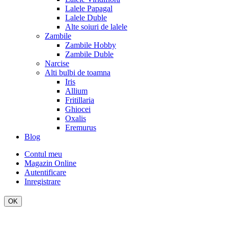
Lalele Papagal
Lalele Duble
Alte soiuri de lalele
Zambile
Zambile Hobby
Zambile Duble
Narcise
Alti bulbi de toamna
Iris
Allium
Fritillaria
Ghiocei
Oxalis
Eremurus
Blog
Contul meu
Magazin Online
Autentificare
Inregistrare
OK