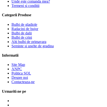
Unde este comanda mea?
Termeni si conditii
Categorii Produse
Bulbi de gladiole
Radacini de bujor
Bulbi de dalii
Bulbi de crini
Alti bulbi de primavara
Seminte si unelte de gradina
Informatii
Site Map
ANPC
Politica SOL
Despre noi
Contacteaza-ne
Urmariti-ne pe