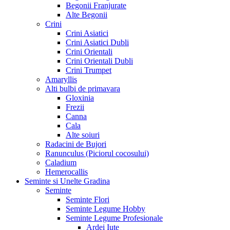
Begonii Franjurate
Alte Begonii
Crini
Crini Asiatici
Crini Asiatici Dubli
Crini Orientali
Crini Orientali Dubli
Crini Trumpet
Amaryllis
Alti bulbi de primavara
Gloxinia
Frezii
Canna
Cala
Alte soiuri
Radacini de Bujori
Ranunculus (Piciorul cocosului)
Caladium
Hemerocallis
Seminte si Unelte Gradina
Seminte
Seminte Flori
Seminte Legume Hobby
Seminte Legume Profesionale
Ardei Iute