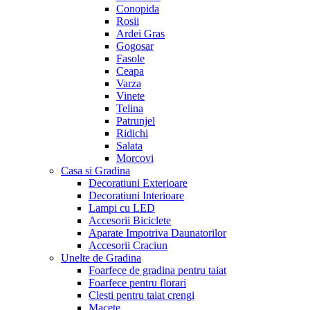
Conopida
Rosii
Ardei Gras
Gogosar
Fasole
Ceapa
Varza
Vinete
Telina
Patrunjel
Ridichi
Salata
Morcovi
Casa si Gradina
Decoratiuni Exterioare
Decoratiuni Interioare
Lampi cu LED
Accesorii Biciclete
Aparate Impotriva Daunatorilor
Accesorii Craciun
Unelte de Gradina
Foarfece de gradina pentru taiat
Foarfece pentru florari
Clesti pentru taiat crengi
Macete