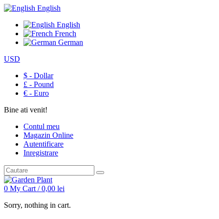
English
English
French
German
USD
$ - Dollar
£ - Pound
€ - Euro
Bine ati venit!
Contul meu
Magazin Online
Autentificare
Inregistrare
0
My Cart /
0,00
lei
Sorry, nothing in cart.