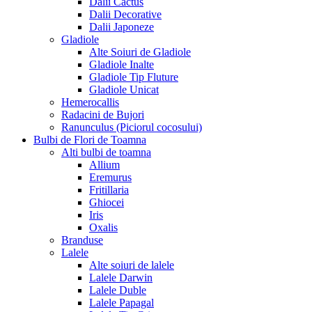
Dalii Cactus
Dalii Decorative
Dalii Japoneze
Gladiole
Alte Soiuri de Gladiole
Gladiole Inalte
Gladiole Tip Fluture
Gladiole Unicat
Hemerocallis
Radacini de Bujori
Ranunculus (Piciorul cocosului)
Bulbi de Flori de Toamna
Alti bulbi de toamna
Allium
Eremurus
Fritillaria
Ghiocei
Iris
Oxalis
Branduse
Lalele
Alte soiuri de lalele
Lalele Darwin
Lalele Duble
Lalele Papagal