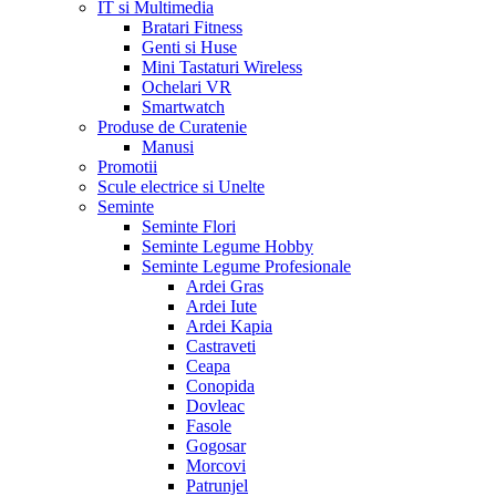
IT si Multimedia
Bratari Fitness
Genti si Huse
Mini Tastaturi Wireless
Ochelari VR
Smartwatch
Produse de Curatenie
Manusi
Promotii
Scule electrice si Unelte
Seminte
Seminte Flori
Seminte Legume Hobby
Seminte Legume Profesionale
Ardei Gras
Ardei Iute
Ardei Kapia
Castraveti
Ceapa
Conopida
Dovleac
Fasole
Gogosar
Morcovi
Patrunjel