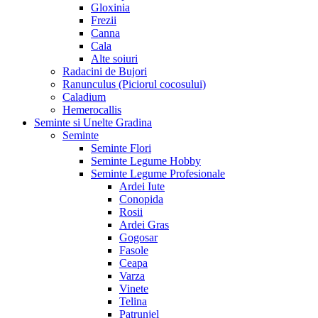
Gloxinia
Frezii
Canna
Cala
Alte soiuri
Radacini de Bujori
Ranunculus (Piciorul cocosului)
Caladium
Hemerocallis
Seminte si Unelte Gradina
Seminte
Seminte Flori
Seminte Legume Hobby
Seminte Legume Profesionale
Ardei Iute
Conopida
Rosii
Ardei Gras
Gogosar
Fasole
Ceapa
Varza
Vinete
Telina
Patrunjel