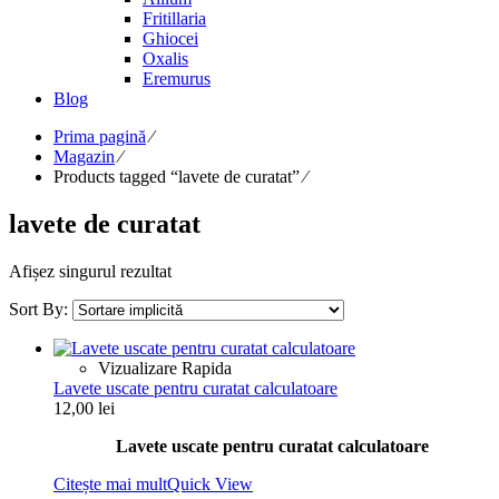
Fritillaria
Ghiocei
Oxalis
Eremurus
Blog
Prima pagină
⁄
Magazin
⁄
Products tagged “lavete de curatat”
⁄
lavete de curatat
Afișez singurul rezultat
Sort By:
Vizualizare Rapida
Lavete uscate pentru curatat calculatoare
12,00
lei
Lavete uscate pentru curatat calculatoare
Citește mai mult
Quick View