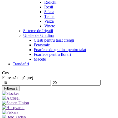
Ridichi
Rosii
Salata
Telina
Varza
Vinete
Sisteme de Irigatii
Unelte de Gradina
Clesti pentru taiat crengi
Ferastraie
Foarfece de gradina pentru taiat
Foarfece pentru florari
Macete
Trandafiri
Coș
Filtrează după preț
Preț
Preț
minim
maxim
Filtrează