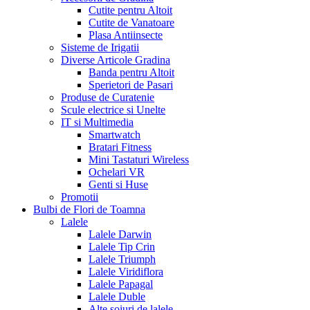
Cutite pentru Altoit
Cutite de Vanatoare
Plasa Antiinsecte
Sisteme de Irigatii
Diverse Articole Gradina
Banda pentru Altoit
Sperietori de Pasari
Produse de Curatenie
Scule electrice si Unelte
IT si Multimedia
Smartwatch
Bratari Fitness
Mini Tastaturi Wireless
Ochelari VR
Genti si Huse
Promotii
Bulbi de Flori de Toamna
Lalele
Lalele Darwin
Lalele Tip Crin
Lalele Triumph
Lalele Viridiflora
Lalele Papagal
Lalele Duble
Alte soiuri de lalele