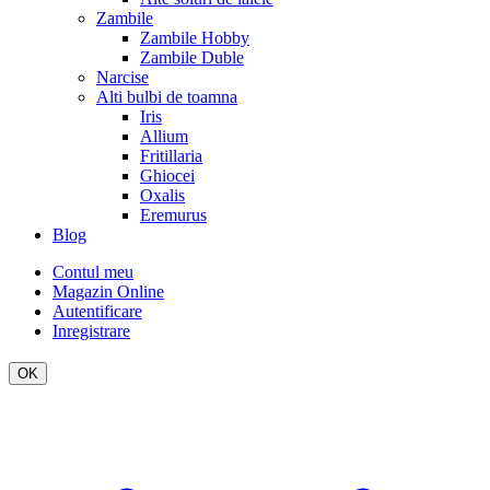
Zambile
Zambile Hobby
Zambile Duble
Narcise
Alti bulbi de toamna
Iris
Allium
Fritillaria
Ghiocei
Oxalis
Eremurus
Blog
Contul meu
Magazin Online
Autentificare
Inregistrare
OK