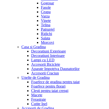
Gogosar
Fasole
Ceapa
Varza
Vinete
Telina
Patrunjel
Ridichi
Salata
Morcovi
Casa si Gradina
Decoratiuni Exterioare
Decoratiuni Interioare
Lampi cu LED
Accesorii Biciclete
Aparate Impotriva Daunatorilor
Accesorii Craciun
Unelte de Gradina
Foarfece de gradina pentru taiat
Foarfece pentru florari
Clesti pentru taiat crengi
Macete
Ferastraie
Cutite Inel
Accesorii de Gradina