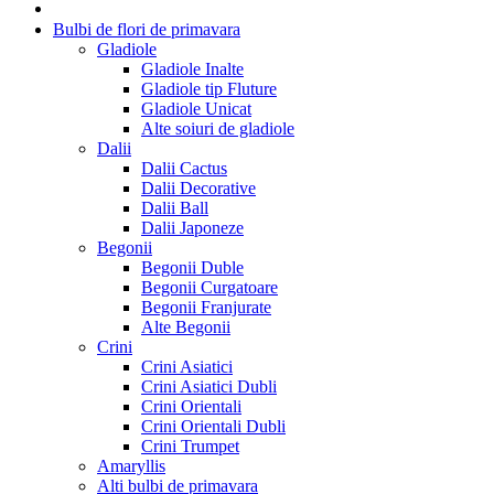
Bulbi de flori de primavara
Gladiole
Gladiole Inalte
Gladiole tip Fluture
Gladiole Unicat
Alte soiuri de gladiole
Dalii
Dalii Cactus
Dalii Decorative
Dalii Ball
Dalii Japoneze
Begonii
Begonii Duble
Begonii Curgatoare
Begonii Franjurate
Alte Begonii
Crini
Crini Asiatici
Crini Asiatici Dubli
Crini Orientali
Crini Orientali Dubli
Crini Trumpet
Amaryllis
Alti bulbi de primavara