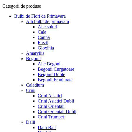
Categorii de produse
Bulbi de Flori de Primavara
Alti bulbi de primavara
Alte soiuri
Cala
Canna
Frezii
Gloxinia
Amaryllis
Begonii
Alte Begonii
Begonii Curgatoare
Begonii Duble
Begonii Franjurate
Caladium
Crini
Crini Asiatici
Crini Asiatici Dubli
Crini Orientali
Crini Orientali Dubli
Crini Trumpet
Dalii
Dalii Ball