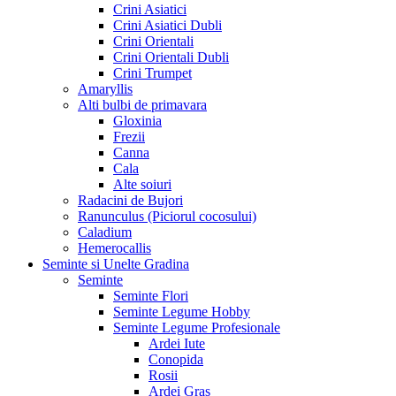
Crini Asiatici
Crini Asiatici Dubli
Crini Orientali
Crini Orientali Dubli
Crini Trumpet
Amaryllis
Alti bulbi de primavara
Gloxinia
Frezii
Canna
Cala
Alte soiuri
Radacini de Bujori
Ranunculus (Piciorul cocosului)
Caladium
Hemerocallis
Seminte si Unelte Gradina
Seminte
Seminte Flori
Seminte Legume Hobby
Seminte Legume Profesionale
Ardei Iute
Conopida
Rosii
Ardei Gras