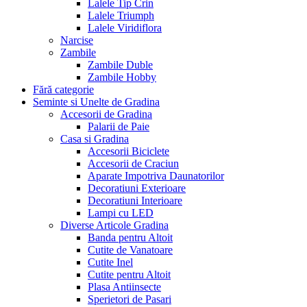
Lalele Tip Crin
Lalele Triumph
Lalele Viridiflora
Narcise
Zambile
Zambile Duble
Zambile Hobby
Fără categorie
Seminte si Unelte de Gradina
Accesorii de Gradina
Palarii de Paie
Casa si Gradina
Accesorii Biciclete
Accesorii de Craciun
Aparate Impotriva Daunatorilor
Decoratiuni Exterioare
Decoratiuni Interioare
Lampi cu LED
Diverse Articole Gradina
Banda pentru Altoit
Cutite de Vanatoare
Cutite Inel
Cutite pentru Altoit
Plasa Antiinsecte
Sperietori de Pasari