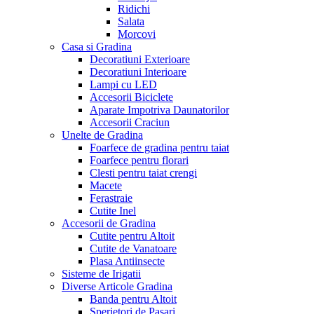
Ridichi
Salata
Morcovi
Casa si Gradina
Decoratiuni Exterioare
Decoratiuni Interioare
Lampi cu LED
Accesorii Biciclete
Aparate Impotriva Daunatorilor
Accesorii Craciun
Unelte de Gradina
Foarfece de gradina pentru taiat
Foarfece pentru florari
Clesti pentru taiat crengi
Macete
Ferastraie
Cutite Inel
Accesorii de Gradina
Cutite pentru Altoit
Cutite de Vanatoare
Plasa Antiinsecte
Sisteme de Irigatii
Diverse Articole Gradina
Banda pentru Altoit
Sperietori de Pasari