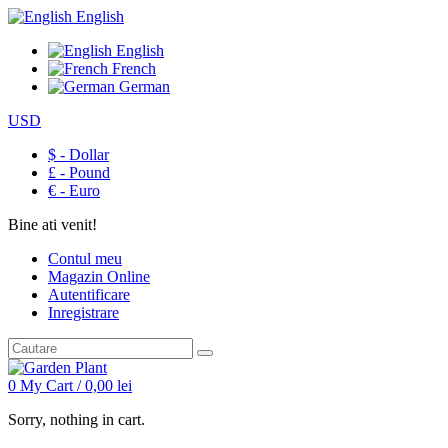
English
English
French
German
USD
$ - Dollar
£ - Pound
€ - Euro
Bine ati venit!
Contul meu
Magazin Online
Autentificare
Inregistrare
0
My Cart /
0,00
lei
Sorry, nothing in cart.