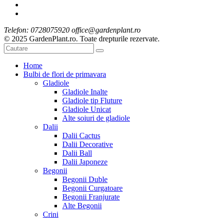
Telefon: 0728075920 office@gardenplant.ro
© 2025 GardenPlant.ro. Toate drepturile rezervate.
Home
Bulbi de flori de primavara
Gladiole
Gladiole Inalte
Gladiole tip Fluture
Gladiole Unicat
Alte soiuri de gladiole
Dalii
Dalii Cactus
Dalii Decorative
Dalii Ball
Dalii Japoneze
Begonii
Begonii Duble
Begonii Curgatoare
Begonii Franjurate
Alte Begonii
Crini