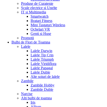
Produse de Curatenie
Scule electrice si Unelte
IT si Multimedia
Smartwatch
Bratari Fitness
Mini Tastaturi Wireless
Ochelari VR
Genti si Huse
Promotii
Bulbi de Flori de Toamna
Lalele
Lalele Darwin
Lalele Tip Crin
Lalele Triumph
Lalele Viridiflora
Lalele Papagal
Lalele Duble
Alte soiuri de lalele
Zambile
Zambile Hobby
Zambile Duble
Narcise
Alti bulbi de toamna
Iris
Allium