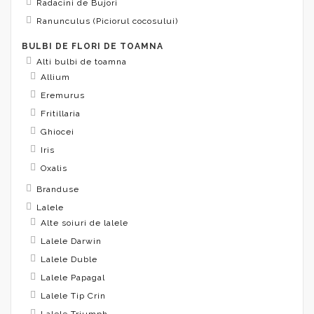
Radacini de Bujori
Ranunculus (Piciorul cocosului)
BULBI DE FLORI DE TOAMNA
Alti bulbi de toamna
Allium
Eremurus
Fritillaria
Ghiocei
Iris
Oxalis
Branduse
Lalele
Alte soiuri de lalele
Lalele Darwin
Lalele Duble
Lalele Papagal
Lalele Tip Crin
Lalele Triumph