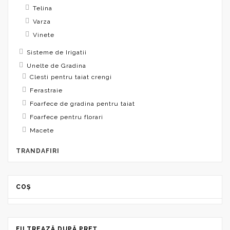
Telina
Varza
Vinete
Sisteme de Irigatii
Unelte de Gradina
Clesti pentru taiat crengi
Ferastraie
Foarfece de gradina pentru taiat
Foarfece pentru florari
Macete
TRANDAFIRI
COȘ
FILTREAZĂ DUPĂ PREȚ