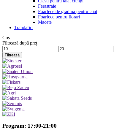
Clesti pentru taiat crengi
Ferastraie
Foarfece de gradina pentru taiat
Foarfece pentru florari
Macete
Trandafiri
Coș
Filtrează după preț
Preț
Preț
minim
maxim
Filtrează
Program: 17:00-21:00