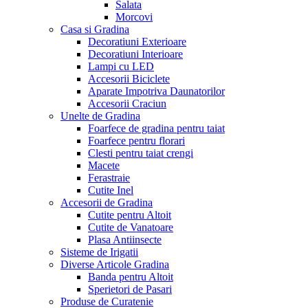
Salata
Morcovi
Casa si Gradina
Decoratiuni Exterioare
Decoratiuni Interioare
Lampi cu LED
Accesorii Biciclete
Aparate Impotriva Daunatorilor
Accesorii Craciun
Unelte de Gradina
Foarfece de gradina pentru taiat
Foarfece pentru florari
Clesti pentru taiat crengi
Macete
Ferastraie
Cutite Inel
Accesorii de Gradina
Cutite pentru Altoit
Cutite de Vanatoare
Plasa Antiinsecte
Sisteme de Irigatii
Diverse Articole Gradina
Banda pentru Altoit
Sperietori de Pasari
Produse de Curatenie