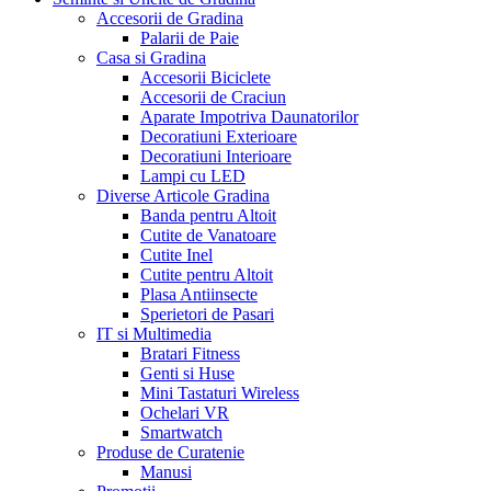
Accesorii de Gradina
Palarii de Paie
Casa si Gradina
Accesorii Biciclete
Accesorii de Craciun
Aparate Impotriva Daunatorilor
Decoratiuni Exterioare
Decoratiuni Interioare
Lampi cu LED
Diverse Articole Gradina
Banda pentru Altoit
Cutite de Vanatoare
Cutite Inel
Cutite pentru Altoit
Plasa Antiinsecte
Sperietori de Pasari
IT si Multimedia
Bratari Fitness
Genti si Huse
Mini Tastaturi Wireless
Ochelari VR
Smartwatch
Produse de Curatenie
Manusi