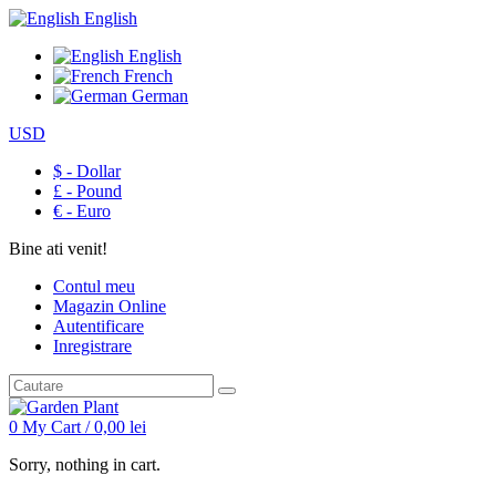
English
English
French
German
USD
$ - Dollar
£ - Pound
€ - Euro
Bine ati venit!
Contul meu
Magazin Online
Autentificare
Inregistrare
0
My Cart /
0,00
lei
Sorry, nothing in cart.