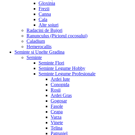
Gloxinia
Frezii
Canna
Cala
Alte soiuri
Radacini de Bujori
Ranunculus (Piciorul cocosului)
Caladium
Hemerocallis
Seminte si Unelte Gradina
Seminte
Seminte Flori
Seminte Legume Hobby
Seminte Legume Profesionale
Ardei Iute
Conopida
Rosii
Ardei Gras
Gogosar
Fasole
Ceapa
Varza
Vinete
Telina
Patrunjel