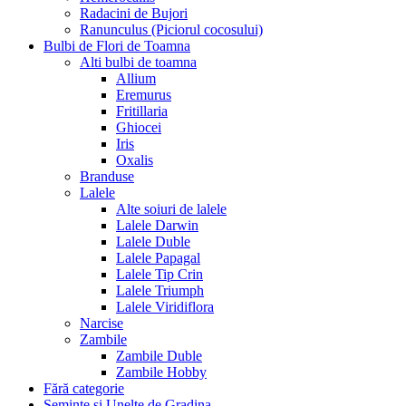
Radacini de Bujori
Ranunculus (Piciorul cocosului)
Bulbi de Flori de Toamna
Alti bulbi de toamna
Allium
Eremurus
Fritillaria
Ghiocei
Iris
Oxalis
Branduse
Lalele
Alte soiuri de lalele
Lalele Darwin
Lalele Duble
Lalele Papagal
Lalele Tip Crin
Lalele Triumph
Lalele Viridiflora
Narcise
Zambile
Zambile Duble
Zambile Hobby
Fără categorie
Seminte si Unelte de Gradina