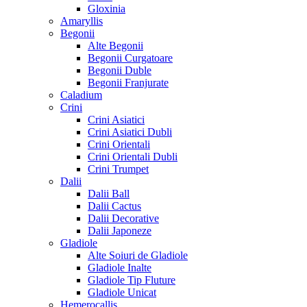
Gloxinia
Amaryllis
Begonii
Alte Begonii
Begonii Curgatoare
Begonii Duble
Begonii Franjurate
Caladium
Crini
Crini Asiatici
Crini Asiatici Dubli
Crini Orientali
Crini Orientali Dubli
Crini Trumpet
Dalii
Dalii Ball
Dalii Cactus
Dalii Decorative
Dalii Japoneze
Gladiole
Alte Soiuri de Gladiole
Gladiole Inalte
Gladiole Tip Fluture
Gladiole Unicat
Hemerocallis