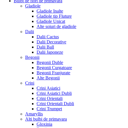
Bulbi de flori de primavara
Gladiole
Gladiole Inalte
Gladiole tip Fluture
Gladiole Unicat
Alte soiuri de gladiole
Dalii
Dalii Cactus
Dalii Decorative
Dalii Ball
Dalii Japoneze
Begonii
Begonii Duble
Begonii Curgatoare
Begonii Franjurate
Alte Begonii
Crini
Crini Asiatici
Crini Asiatici Dubli
Crini Orientali
Crini Orientali Dubli
Crini Trumpet
Amaryllis
Alti bulbi de primavara
Gloxinia