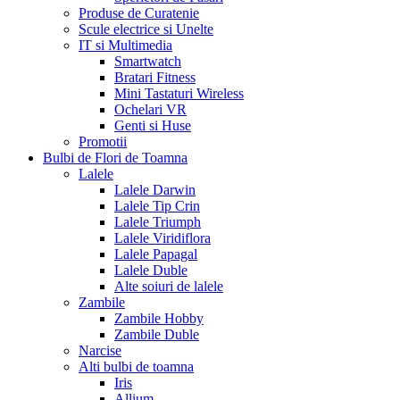
Produse de Curatenie
Scule electrice si Unelte
IT si Multimedia
Smartwatch
Bratari Fitness
Mini Tastaturi Wireless
Ochelari VR
Genti si Huse
Promotii
Bulbi de Flori de Toamna
Lalele
Lalele Darwin
Lalele Tip Crin
Lalele Triumph
Lalele Viridiflora
Lalele Papagal
Lalele Duble
Alte soiuri de lalele
Zambile
Zambile Hobby
Zambile Duble
Narcise
Alti bulbi de toamna
Iris
Allium