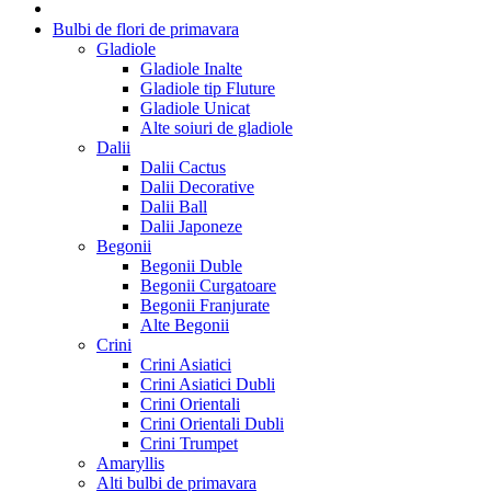
Bulbi de flori de primavara
Gladiole
Gladiole Inalte
Gladiole tip Fluture
Gladiole Unicat
Alte soiuri de gladiole
Dalii
Dalii Cactus
Dalii Decorative
Dalii Ball
Dalii Japoneze
Begonii
Begonii Duble
Begonii Curgatoare
Begonii Franjurate
Alte Begonii
Crini
Crini Asiatici
Crini Asiatici Dubli
Crini Orientali
Crini Orientali Dubli
Crini Trumpet
Amaryllis
Alti bulbi de primavara