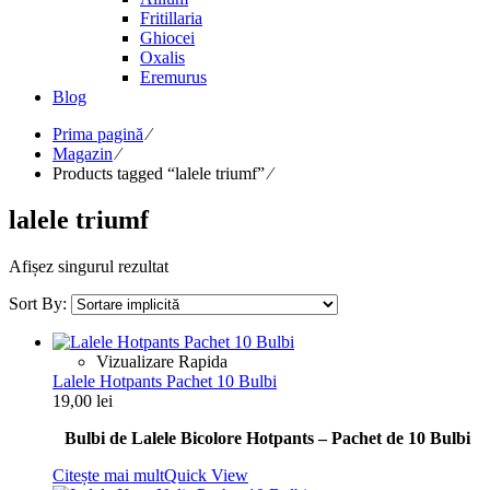
Fritillaria
Ghiocei
Oxalis
Eremurus
Blog
Prima pagină
⁄
Magazin
⁄
Products tagged “lalele triumf”
⁄
lalele triumf
Afișez singurul rezultat
Sort By:
Vizualizare Rapida
Lalele Hotpants Pachet 10 Bulbi
19,00
lei
Bulbi de Lalele Bicolore Hotpants – Pachet de 10 Bulbi
Citește mai mult
Quick View