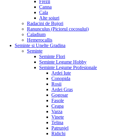
Frezii
Canna
Cala
Alte soiuri
Radacini de Bujori
Ranunculus (Piciorul cocosului)
Caladium
Hemerocallis
Seminte si Unelte Gradina
Seminte
Seminte Flori
Seminte Legume Hobby
Seminte Legume Profesionale
Ardei Iute
Conopida
Rosii
Ardei Gras
Gogosar
Fasole
Ceapa
Varza
Vinete
Telina
Patrunjel
Ridichi