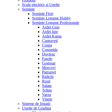
Promotii
Scule electrice si Unelte
Seminte
Seminte Flori
Seminte Legume Hobby
Seminte Legume Profesionale
Ardei Gras
Ardei Iute
Ardei Kapia
Castraveti
Ceapa
Conopida
Dovleac
Fasole
Gogosar
Morcovi
Patrunjel
Ridichi
Rosii
Salata
Telina
Varza
Vinete
Sisteme de Irigatii
Unelte de Gradina