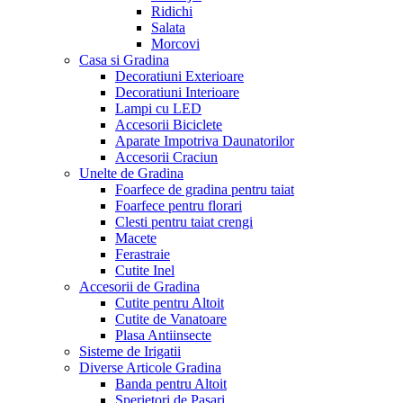
Ridichi
Salata
Morcovi
Casa si Gradina
Decoratiuni Exterioare
Decoratiuni Interioare
Lampi cu LED
Accesorii Biciclete
Aparate Impotriva Daunatorilor
Accesorii Craciun
Unelte de Gradina
Foarfece de gradina pentru taiat
Foarfece pentru florari
Clesti pentru taiat crengi
Macete
Ferastraie
Cutite Inel
Accesorii de Gradina
Cutite pentru Altoit
Cutite de Vanatoare
Plasa Antiinsecte
Sisteme de Irigatii
Diverse Articole Gradina
Banda pentru Altoit
Sperietori de Pasari