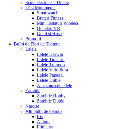
Scule electrice si Unelte
IT si Multimedia
Smartwatch
Bratari Fitness
Mini Tastaturi Wireless
Ochelari VR
Genti si Huse
Promotii
Bulbi de Flori de Toamna
Lalele
Lalele Darwin
Lalele Tip Crin
Lalele Triumph
Lalele Viridiflora
Lalele Papagal
Lalele Duble
Alte soiuri de lalele
Zambile
Zambile Hobby
Zambile Duble
Narcise
Alti bulbi de toamna
Iris
Allium
Fritillaria