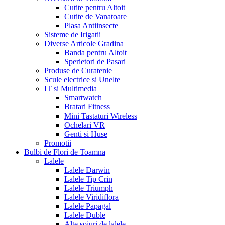
Cutite pentru Altoit
Cutite de Vanatoare
Plasa Antiinsecte
Sisteme de Irigatii
Diverse Articole Gradina
Banda pentru Altoit
Sperietori de Pasari
Produse de Curatenie
Scule electrice si Unelte
IT si Multimedia
Smartwatch
Bratari Fitness
Mini Tastaturi Wireless
Ochelari VR
Genti si Huse
Promotii
Bulbi de Flori de Toamna
Lalele
Lalele Darwin
Lalele Tip Crin
Lalele Triumph
Lalele Viridiflora
Lalele Papagal
Lalele Duble
Alte soiuri de lalele