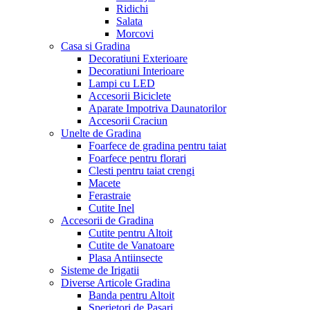
Ridichi
Salata
Morcovi
Casa si Gradina
Decoratiuni Exterioare
Decoratiuni Interioare
Lampi cu LED
Accesorii Biciclete
Aparate Impotriva Daunatorilor
Accesorii Craciun
Unelte de Gradina
Foarfece de gradina pentru taiat
Foarfece pentru florari
Clesti pentru taiat crengi
Macete
Ferastraie
Cutite Inel
Accesorii de Gradina
Cutite pentru Altoit
Cutite de Vanatoare
Plasa Antiinsecte
Sisteme de Irigatii
Diverse Articole Gradina
Banda pentru Altoit
Sperietori de Pasari