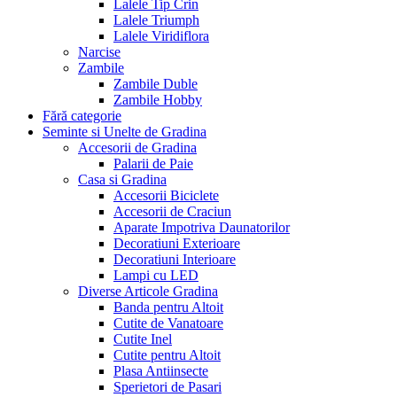
Lalele Tip Crin
Lalele Triumph
Lalele Viridiflora
Narcise
Zambile
Zambile Duble
Zambile Hobby
Fără categorie
Seminte si Unelte de Gradina
Accesorii de Gradina
Palarii de Paie
Casa si Gradina
Accesorii Biciclete
Accesorii de Craciun
Aparate Impotriva Daunatorilor
Decoratiuni Exterioare
Decoratiuni Interioare
Lampi cu LED
Diverse Articole Gradina
Banda pentru Altoit
Cutite de Vanatoare
Cutite Inel
Cutite pentru Altoit
Plasa Antiinsecte
Sperietori de Pasari