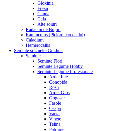
Gloxinia
Frezii
Canna
Cala
Alte soiuri
Radacini de Bujori
Ranunculus (Piciorul cocosului)
Caladium
Hemerocallis
Seminte si Unelte Gradina
Seminte
Seminte Flori
Seminte Legume Hobby
Seminte Legume Profesionale
Ardei Iute
Conopida
Rosii
Ardei Gras
Gogosar
Fasole
Ceapa
Varza
Vinete
Telina
Patrunjel