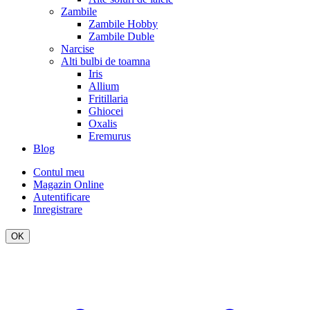
Zambile
Zambile Hobby
Zambile Duble
Narcise
Alti bulbi de toamna
Iris
Allium
Fritillaria
Ghiocei
Oxalis
Eremurus
Blog
Contul meu
Magazin Online
Autentificare
Inregistrare
OK