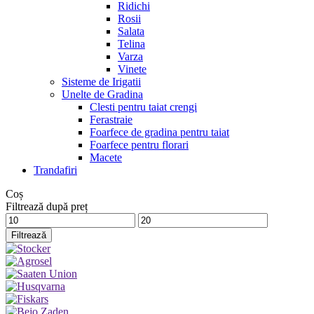
Ridichi
Rosii
Salata
Telina
Varza
Vinete
Sisteme de Irigatii
Unelte de Gradina
Clesti pentru taiat crengi
Ferastraie
Foarfece de gradina pentru taiat
Foarfece pentru florari
Macete
Trandafiri
Coș
Filtrează după preț
Preț
Preț
minim
maxim
Filtrează