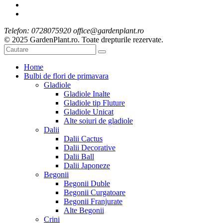
Telefon: 0728075920 office@gardenplant.ro
© 2025 GardenPlant.ro. Toate drepturile rezervate.
Home
Bulbi de flori de primavara
Gladiole
Gladiole Inalte
Gladiole tip Fluture
Gladiole Unicat
Alte soiuri de gladiole
Dalii
Dalii Cactus
Dalii Decorative
Dalii Ball
Dalii Japoneze
Begonii
Begonii Duble
Begonii Curgatoare
Begonii Franjurate
Alte Begonii
Crini