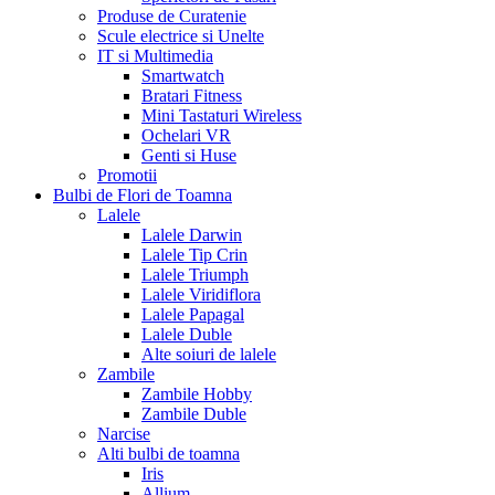
Produse de Curatenie
Scule electrice si Unelte
IT si Multimedia
Smartwatch
Bratari Fitness
Mini Tastaturi Wireless
Ochelari VR
Genti si Huse
Promotii
Bulbi de Flori de Toamna
Lalele
Lalele Darwin
Lalele Tip Crin
Lalele Triumph
Lalele Viridiflora
Lalele Papagal
Lalele Duble
Alte soiuri de lalele
Zambile
Zambile Hobby
Zambile Duble
Narcise
Alti bulbi de toamna
Iris
Allium