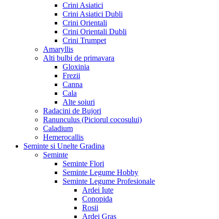
Crini Asiatici
Crini Asiatici Dubli
Crini Orientali
Crini Orientali Dubli
Crini Trumpet
Amaryllis
Alti bulbi de primavara
Gloxinia
Frezii
Canna
Cala
Alte soiuri
Radacini de Bujori
Ranunculus (Piciorul cocosului)
Caladium
Hemerocallis
Seminte si Unelte Gradina
Seminte
Seminte Flori
Seminte Legume Hobby
Seminte Legume Profesionale
Ardei Iute
Conopida
Rosii
Ardei Gras