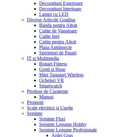
Decoratiuni Exterioare
Decoratiuni Interioare
Lampi cu LED
Diverse Articole Gradina
Banda pentru Altoit
Cutite de Vanatoare
Cutite Inel
Cutite pentru Altoit
Plasa Antiinsecte
Sperietori de Pasari
IT si Multimedia
Bratari Fitness
Genti si Huse
Mini Tastaturi Wireless
Ochelari VR
Smartwatch
Produse de Curatenie
Manusi
Promotii
Scule electrice si Unelte
Seminte
Seminte Flori
Seminte Legume Hobby
Seminte Legume Profesionale
Ardei Gras