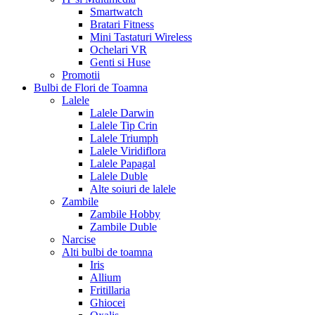
Smartwatch
Bratari Fitness
Mini Tastaturi Wireless
Ochelari VR
Genti si Huse
Promotii
Bulbi de Flori de Toamna
Lalele
Lalele Darwin
Lalele Tip Crin
Lalele Triumph
Lalele Viridiflora
Lalele Papagal
Lalele Duble
Alte soiuri de lalele
Zambile
Zambile Hobby
Zambile Duble
Narcise
Alti bulbi de toamna
Iris
Allium
Fritillaria
Ghiocei