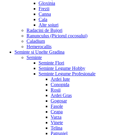
Gloxinia
Frezii
Canna
Cala
Alte soiuri
Radacini de Bujori
Ranunculus (Piciorul cocosului)
Caladium
Hemerocallis
Seminte si Unelte Gradina
Seminte
Seminte Flori
Seminte Legume Hobby
Seminte Legume Profesionale
Ardei Iute
Conopida
Rosii
Ardei Gras
Gogosar
Fasole
Ceapa
Varza
Vinete
Telina
Patrunjel