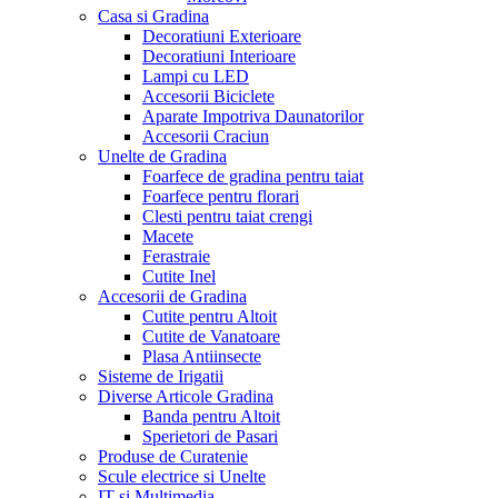
Casa si Gradina
Decoratiuni Exterioare
Decoratiuni Interioare
Lampi cu LED
Accesorii Biciclete
Aparate Impotriva Daunatorilor
Accesorii Craciun
Unelte de Gradina
Foarfece de gradina pentru taiat
Foarfece pentru florari
Clesti pentru taiat crengi
Macete
Ferastraie
Cutite Inel
Accesorii de Gradina
Cutite pentru Altoit
Cutite de Vanatoare
Plasa Antiinsecte
Sisteme de Irigatii
Diverse Articole Gradina
Banda pentru Altoit
Sperietori de Pasari
Produse de Curatenie
Scule electrice si Unelte
IT si Multimedia