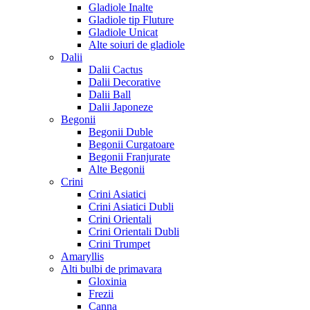
Gladiole Inalte
Gladiole tip Fluture
Gladiole Unicat
Alte soiuri de gladiole
Dalii
Dalii Cactus
Dalii Decorative
Dalii Ball
Dalii Japoneze
Begonii
Begonii Duble
Begonii Curgatoare
Begonii Franjurate
Alte Begonii
Crini
Crini Asiatici
Crini Asiatici Dubli
Crini Orientali
Crini Orientali Dubli
Crini Trumpet
Amaryllis
Alti bulbi de primavara
Gloxinia
Frezii
Canna