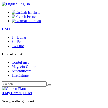
English
English
French
German
USD
$ - Dollar
£ - Pound
€ - Euro
Bine ati venit!
Contul meu
Magazin Online
Autentificare
Inregistrare
0
My Cart /
0,00
lei
Sorry, nothing in cart.