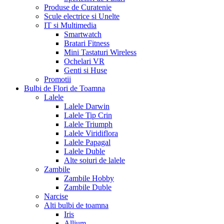
Produse de Curatenie
Scule electrice si Unelte
IT si Multimedia
Smartwatch
Bratari Fitness
Mini Tastaturi Wireless
Ochelari VR
Genti si Huse
Promotii
Bulbi de Flori de Toamna
Lalele
Lalele Darwin
Lalele Tip Crin
Lalele Triumph
Lalele Viridiflora
Lalele Papagal
Lalele Duble
Alte soiuri de lalele
Zambile
Zambile Hobby
Zambile Duble
Narcise
Alti bulbi de toamna
Iris
Allium