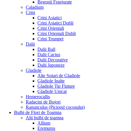
Begonii Franjurate
Caladium
Crini
Crini Asiatici
Crini Asiatici Dubli
Crini Orientali
Crini Orientali Dubli
Crini Trumpet
Dalii
Dalii Ball
Dalii Cactus
Dalii Decorative
Dalii Japoneze
Gladiole
Alte Soiuri de Gladiole
Gladiole Inalte
Gladiole Tip Fluture
Gladiole Unicat
Hemerocallis
Radacini de Bujori
Ranunculus (Piciorul cocosului)
Bulbi de Flori de Toamna
Alti bulbi de toamna
Allium
Eremurus