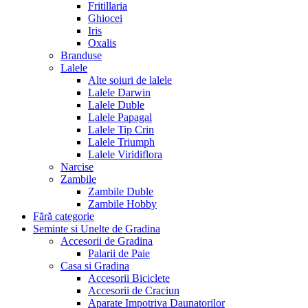
Fritillaria
Ghiocei
Iris
Oxalis
Branduse
Lalele
Alte soiuri de lalele
Lalele Darwin
Lalele Duble
Lalele Papagal
Lalele Tip Crin
Lalele Triumph
Lalele Viridiflora
Narcise
Zambile
Zambile Duble
Zambile Hobby
Fără categorie
Seminte si Unelte de Gradina
Accesorii de Gradina
Palarii de Paie
Casa si Gradina
Accesorii Biciclete
Accesorii de Craciun
Aparate Impotriva Daunatorilor