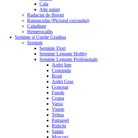
Cala
Alte soiuri
Radacini de Bujori
Ranunculus (Piciorul cocosului)
Caladium
Hemerocallis
Seminte si Unelte Gradina
Seminte
Seminte Flori
Seminte Legume Hobby
Seminte Legume Profesionale
Ardei Iute
Conopida
Rosii
Ardei Gras
Gogosar
Fasole
Ceapa
Varza
Vinete
Telina
Patrunjel
Ridichi
Salata
Morcovi