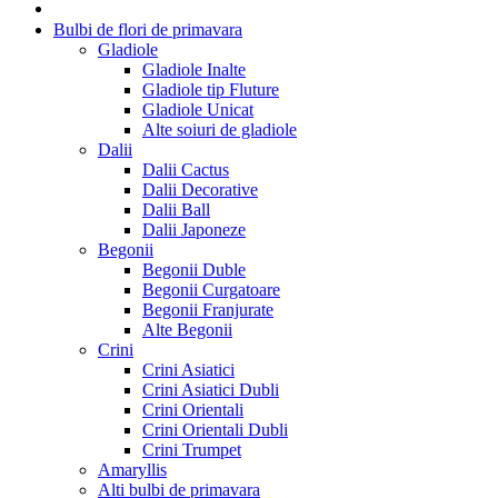
Bulbi de flori de primavara
Gladiole
Gladiole Inalte
Gladiole tip Fluture
Gladiole Unicat
Alte soiuri de gladiole
Dalii
Dalii Cactus
Dalii Decorative
Dalii Ball
Dalii Japoneze
Begonii
Begonii Duble
Begonii Curgatoare
Begonii Franjurate
Alte Begonii
Crini
Crini Asiatici
Crini Asiatici Dubli
Crini Orientali
Crini Orientali Dubli
Crini Trumpet
Amaryllis
Alti bulbi de primavara