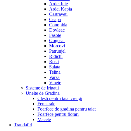
Ardei Iute
Ardei Kapia
Castraveti
Ceapa
Conopida
Dovleac
Fasole
Gogosar
Morcovi
Patrunjel
Ridichi
Rosii
Salata
Telina
Varza
Vinete
Sisteme de Irigatii
Unelte de Gradina
Clesti pentru taiat crengi
Ferastraie
Foarfece de gradina pentru taiat
Foarfece pentru florari
Macete
Trandafiri