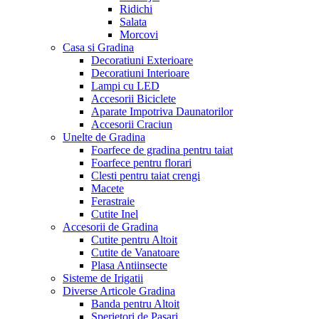
Ridichi
Salata
Morcovi
Casa si Gradina
Decoratiuni Exterioare
Decoratiuni Interioare
Lampi cu LED
Accesorii Biciclete
Aparate Impotriva Daunatorilor
Accesorii Craciun
Unelte de Gradina
Foarfece de gradina pentru taiat
Foarfece pentru florari
Clesti pentru taiat crengi
Macete
Ferastraie
Cutite Inel
Accesorii de Gradina
Cutite pentru Altoit
Cutite de Vanatoare
Plasa Antiinsecte
Sisteme de Irigatii
Diverse Articole Gradina
Banda pentru Altoit
Sperietori de Pasari