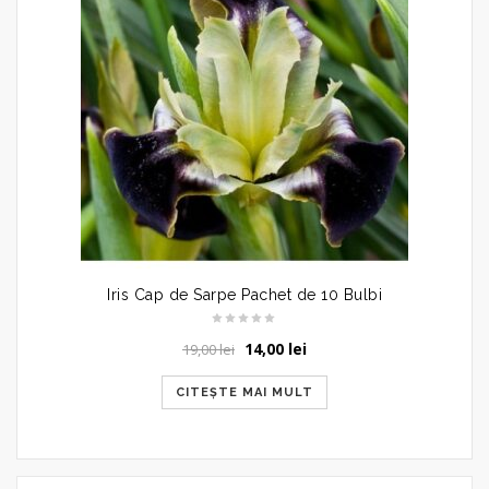
Iris Cap de Sarpe Pachet de 10 Bulbi
Prețul
Prețul
14,00
lei
19,00
lei
inițial
curent
a
este:
CITEȘTE MAI MULT
fost:
14,00 lei.
19,00 lei.