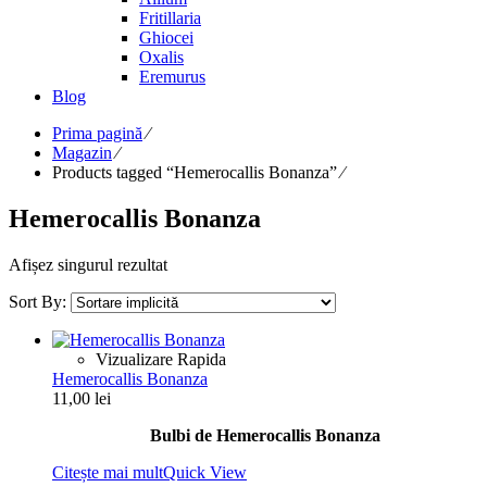
Fritillaria
Ghiocei
Oxalis
Eremurus
Blog
Prima pagină
⁄
Magazin
⁄
Products tagged “Hemerocallis Bonanza”
⁄
Hemerocallis Bonanza
Afișez singurul rezultat
Sort By:
Vizualizare Rapida
Hemerocallis Bonanza
11,00
lei
Bulbi de Hemerocallis Bonanza
Citește mai mult
Quick View