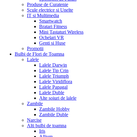
Produse de Curatenie
Scule electrice si Unelte
IT si Multimedia
Smartwatch
Bratari Fitness
Mini Tastaturi Wireless
Ochelari VR
Genti si Huse
Promotii
Bulbi de Flori de Toamna
Lalele
Lalele Darwin
Lalele Tip Crin
Lalele Triumph
Lalele Viridiflora
Lalele Papagal
Lalele Duble
Alte soiuri de lalele
Zambile
Zambile Hobby
Zambile Duble
Narcise
Alti bulbi de toamna
Iris
Allium