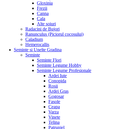
Gloxinia
Frezii
Canna
Cala
Alte soiuri
Radacini de Bujori
Ranunculus (Piciorul cocosului)
Caladium
Hemerocallis
Seminte si Unelte Gradina
Seminte
Seminte Flori
Seminte Legume Hobby
Seminte Legume Profesionale
Ardei Iute
Conopida
Rosii
Ardei Gras
Gogosar
Fasole
Ceapa
Varza
Vinete
Telina
Patrunjel