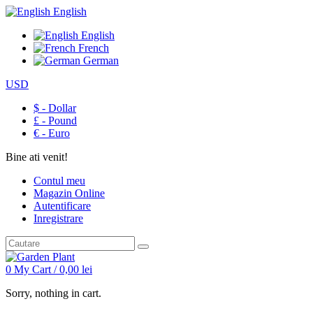
English
English
French
German
USD
$ - Dollar
£ - Pound
€ - Euro
Bine ati venit!
Contul meu
Magazin Online
Autentificare
Inregistrare
0
My Cart /
0,00
lei
Sorry, nothing in cart.