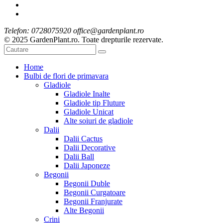
Telefon: 0728075920 office@gardenplant.ro
© 2025 GardenPlant.ro. Toate drepturile rezervate.
Home
Bulbi de flori de primavara
Gladiole
Gladiole Inalte
Gladiole tip Fluture
Gladiole Unicat
Alte soiuri de gladiole
Dalii
Dalii Cactus
Dalii Decorative
Dalii Ball
Dalii Japoneze
Begonii
Begonii Duble
Begonii Curgatoare
Begonii Franjurate
Alte Begonii
Crini