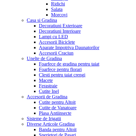
Ridichi
Salata
Morcovi
Casa si Gradina
Decoratiuni Exterioare
Decoratiuni Interioare
Lampi cu LED
Accesorii Biciclete
Aparate Impotriva Daunatorilor
Accesorii Craciun
Unelte de Gradina
Foarfece de gradina pentru taiat
Foarfece pentru florari
Clesti pentru taiat crengi
Macete
Ferastraie
Cutite Inel
Accesorii de Gradina
Cutite pentru Altoit
Cutite de Vanatoare
Plasa Antiinsecte
Sisteme de Irigatii
Diverse Articole Gradina
Banda pentru Altoit
Sperietori de Pasari