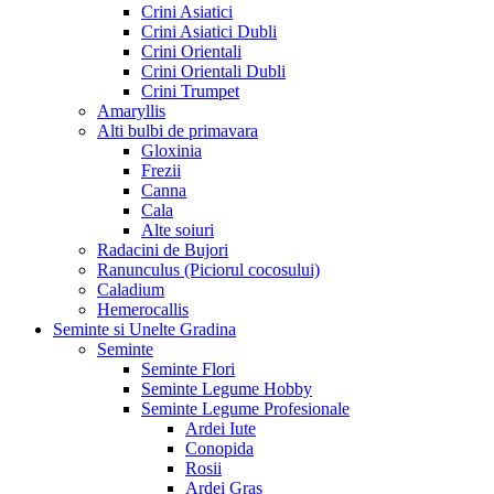
Crini Asiatici
Crini Asiatici Dubli
Crini Orientali
Crini Orientali Dubli
Crini Trumpet
Amaryllis
Alti bulbi de primavara
Gloxinia
Frezii
Canna
Cala
Alte soiuri
Radacini de Bujori
Ranunculus (Piciorul cocosului)
Caladium
Hemerocallis
Seminte si Unelte Gradina
Seminte
Seminte Flori
Seminte Legume Hobby
Seminte Legume Profesionale
Ardei Iute
Conopida
Rosii
Ardei Gras