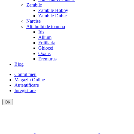
Zambile
Zambile Hobby
Zambile Duble
Narcise
Alti bulbi de toamna
Iris
Allium
Fritillaria
Ghiocei
Oxalis
Eremurus
Blog
Contul meu
Magazin Online
Autentificare
Inregistrare
OK