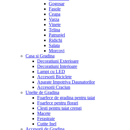
Gogosar
Fasole
Ceapa
Varza
Vinete
Telina
Patrunjel
Ridichi
Salata
Morcovi
Casa si Gradina
Decoratiuni Exterioare
Decoratiuni Interioare
Lampi cu LED
Accesorii Biciclete
Aparate Impotriva Daunatorilor
Accesorii Craciun
Unelte de Gradina
Foarfece de gradina pentru taiat
Foarfece pentru florari
Clesti pentru taiat crengi
Macete
Ferastraie
Cutite Inel
Accesorii de Gradina