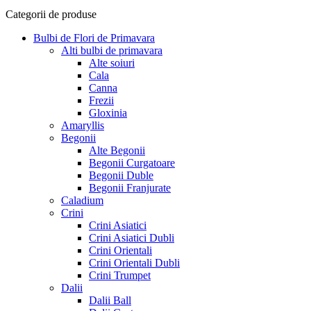
Categorii de produse
Bulbi de Flori de Primavara
Alti bulbi de primavara
Alte soiuri
Cala
Canna
Frezii
Gloxinia
Amaryllis
Begonii
Alte Begonii
Begonii Curgatoare
Begonii Duble
Begonii Franjurate
Caladium
Crini
Crini Asiatici
Crini Asiatici Dubli
Crini Orientali
Crini Orientali Dubli
Crini Trumpet
Dalii
Dalii Ball