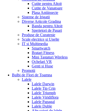
Cutite pentru Altoit
Cutite de Vanatoare
Plasa Antiinsecte
Sisteme de Irigatii
Diverse Articole Gradina
Banda pentru Altoit
Sperietori de Pasari
Produse de Curatenie
Scule electrice si Unelte
IT si Multimedia
Smartwatch
Bratari Fitness
Mini Tastaturi Wireless
Ochelari VR
Genti si Huse
Promotii
Bulbi de Flori de Toamna
Lalele
Lalele Darwin
Lalele Tip Crin
Lalele Triumph
Lalele Viridiflora
Lalele Papagal
Lalele Duble
Alte soiuri de lalele