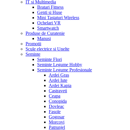
IT si Multimedia
Bratari Fitness
Genti si Huse
Mini Tastaturi Wireless
Ochelari VR
Smartwatch
Produse de Curatenie
Manusi
Promotii
Scule electrice si Unelte
Seminte
Seminte Flori
Seminte Legume Hobby
Seminte Legume Profesionale
Ardei Gras
Ardei Iute
Ardei Kapia
Castraveti
Ceapa
Conopida
Dovleac
Fasole
Gogosar
Morcovi
Patrunjel