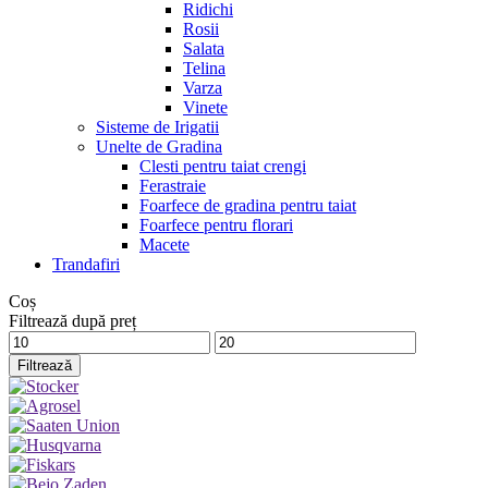
Ridichi
Rosii
Salata
Telina
Varza
Vinete
Sisteme de Irigatii
Unelte de Gradina
Clesti pentru taiat crengi
Ferastraie
Foarfece de gradina pentru taiat
Foarfece pentru florari
Macete
Trandafiri
Coș
Filtrează după preț
Preț
Preț
minim
maxim
Filtrează