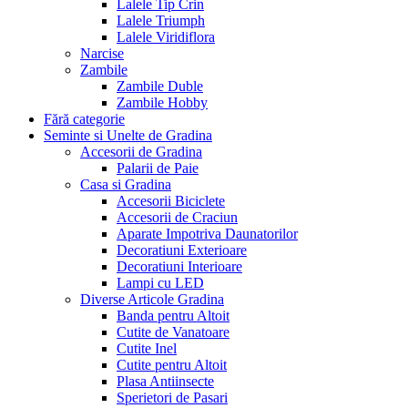
Lalele Tip Crin
Lalele Triumph
Lalele Viridiflora
Narcise
Zambile
Zambile Duble
Zambile Hobby
Fără categorie
Seminte si Unelte de Gradina
Accesorii de Gradina
Palarii de Paie
Casa si Gradina
Accesorii Biciclete
Accesorii de Craciun
Aparate Impotriva Daunatorilor
Decoratiuni Exterioare
Decoratiuni Interioare
Lampi cu LED
Diverse Articole Gradina
Banda pentru Altoit
Cutite de Vanatoare
Cutite Inel
Cutite pentru Altoit
Plasa Antiinsecte
Sperietori de Pasari