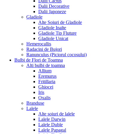
Dalii Cactus
Dalii Decorative
Dalii Japoneze
Gladiole
Alte Soiuri de Gladiole
Gladiole Inalte
Gladiole Tip Fluture
Gladiole Unicat
Hemerocallis
Radacini de Bujori
Ranunculus (Piciorul cocosului)
Bulbi de Flori de Toamna
Alti bulbi de toamna
Allium
Eremurus
Fritillaria
Ghiocei
Iris
Oxalis
Branduse
Lalele
Alte soiuri de lalele
Lalele Darwin
Lalele Duble
Lalele Papagal