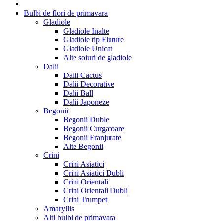
Bulbi de flori de primavara
Gladiole
Gladiole Inalte
Gladiole tip Fluture
Gladiole Unicat
Alte soiuri de gladiole
Dalii
Dalii Cactus
Dalii Decorative
Dalii Ball
Dalii Japoneze
Begonii
Begonii Duble
Begonii Curgatoare
Begonii Franjurate
Alte Begonii
Crini
Crini Asiatici
Crini Asiatici Dubli
Crini Orientali
Crini Orientali Dubli
Crini Trumpet
Amaryllis
Alti bulbi de primavara