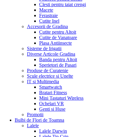
Clesti pentru taiat crengi
Macete
Ferastraie
Cutite Inel
Accesorii de Gradina
Cutite pentru Altoit
Cutite de Vanatoare
Plasa Antiinsecte
Sisteme de Irigatii
Diverse Articole Gradina
Banda pentru Altoit
Sperietori de Pasari
Produse de Curatenie
Scule electrice si Unelte
IT si Multimedia
Smartwatch
Bratari Fitness
Mini Tastaturi Wireless
Ochelari VR
Genti si Huse
Promotii
Bulbi de Flori de Toamna
Lalele
Lalele Darwin
Lalele Tip Crin