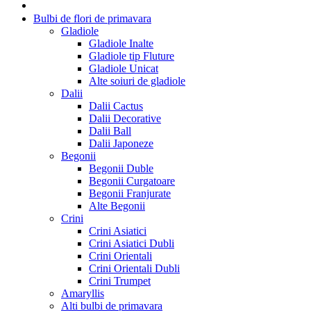
Bulbi de flori de primavara
Gladiole
Gladiole Inalte
Gladiole tip Fluture
Gladiole Unicat
Alte soiuri de gladiole
Dalii
Dalii Cactus
Dalii Decorative
Dalii Ball
Dalii Japoneze
Begonii
Begonii Duble
Begonii Curgatoare
Begonii Franjurate
Alte Begonii
Crini
Crini Asiatici
Crini Asiatici Dubli
Crini Orientali
Crini Orientali Dubli
Crini Trumpet
Amaryllis
Alti bulbi de primavara