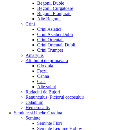
Begonii Duble
Begonii Curgatoare
Begonii Franjurate
Alte Begonii
Crini
Crini Asiatici
Crini Asiatici Dubli
Crini Orientali
Crini Orientali Dubli
Crini Trumpet
Amaryllis
Alti bulbi de primavara
Gloxinia
Frezii
Canna
Cala
Alte soiuri
Radacini de Bujori
Ranunculus (Piciorul cocosului)
Caladium
Hemerocallis
Seminte si Unelte Gradina
Seminte
Seminte Flori
Seminte Legume Hobby