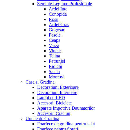
Seminte Legume Profesionale
Ardei Iute
Conopida
Rosii
Ardei Gras
Gogosar
Fasole
Ceapa
Varza
Vinete
Telina
Patrunjel
Ridichi
Salata
Morcovi
Casa si Gradina
Decoratiuni Exterioare
Decoratiuni Interioare
Lampi cu LED
Accesorii Biciclete
Aparate Impotriva Daunatorilor
Accesorii Craciun
Unelte de Gradina
Foarfece de gradina pentru taiat
Foarfece pentru florari