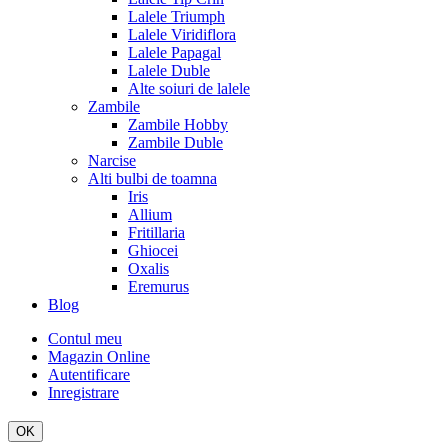
Lalele Triumph
Lalele Viridiflora
Lalele Papagal
Lalele Duble
Alte soiuri de lalele
Zambile
Zambile Hobby
Zambile Duble
Narcise
Alti bulbi de toamna
Iris
Allium
Fritillaria
Ghiocei
Oxalis
Eremurus
Blog
Contul meu
Magazin Online
Autentificare
Inregistrare
OK