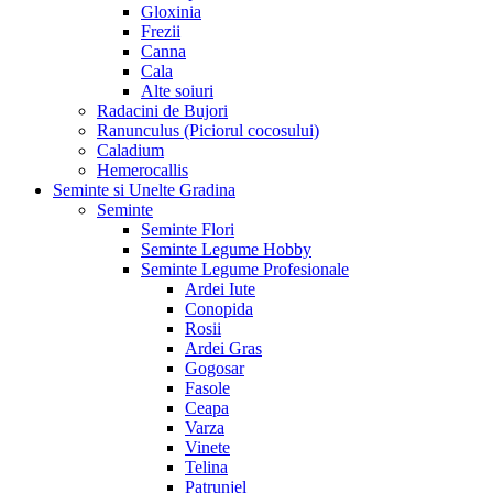
Gloxinia
Frezii
Canna
Cala
Alte soiuri
Radacini de Bujori
Ranunculus (Piciorul cocosului)
Caladium
Hemerocallis
Seminte si Unelte Gradina
Seminte
Seminte Flori
Seminte Legume Hobby
Seminte Legume Profesionale
Ardei Iute
Conopida
Rosii
Ardei Gras
Gogosar
Fasole
Ceapa
Varza
Vinete
Telina
Patrunjel