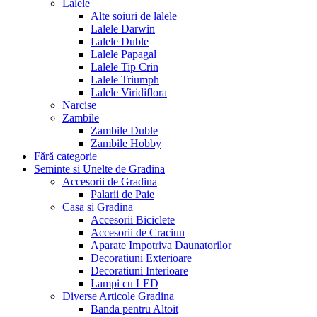
Lalele
Alte soiuri de lalele
Lalele Darwin
Lalele Duble
Lalele Papagal
Lalele Tip Crin
Lalele Triumph
Lalele Viridiflora
Narcise
Zambile
Zambile Duble
Zambile Hobby
Fără categorie
Seminte si Unelte de Gradina
Accesorii de Gradina
Palarii de Paie
Casa si Gradina
Accesorii Biciclete
Accesorii de Craciun
Aparate Impotriva Daunatorilor
Decoratiuni Exterioare
Decoratiuni Interioare
Lampi cu LED
Diverse Articole Gradina
Banda pentru Altoit