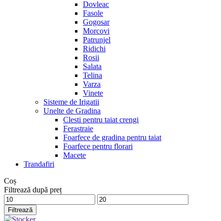
Dovleac
Fasole
Gogosar
Morcovi
Patrunjel
Ridichi
Rosii
Salata
Telina
Varza
Vinete
Sisteme de Irigatii
Unelte de Gradina
Clesti pentru taiat crengi
Ferastraie
Foarfece de gradina pentru taiat
Foarfece pentru florari
Macete
Trandafiri
Coș
Filtrează după preț
Preț
Preț
minim
maxim
Filtrează