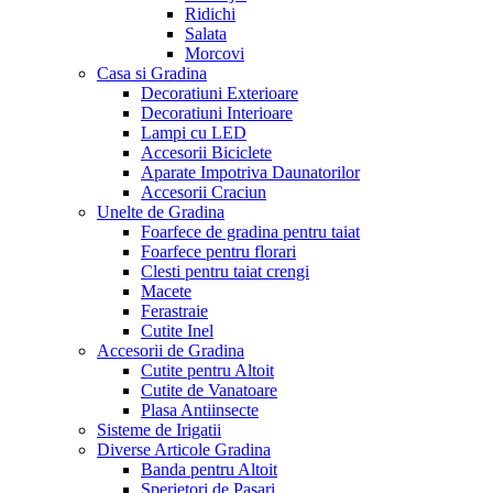
Ridichi
Salata
Morcovi
Casa si Gradina
Decoratiuni Exterioare
Decoratiuni Interioare
Lampi cu LED
Accesorii Biciclete
Aparate Impotriva Daunatorilor
Accesorii Craciun
Unelte de Gradina
Foarfece de gradina pentru taiat
Foarfece pentru florari
Clesti pentru taiat crengi
Macete
Ferastraie
Cutite Inel
Accesorii de Gradina
Cutite pentru Altoit
Cutite de Vanatoare
Plasa Antiinsecte
Sisteme de Irigatii
Diverse Articole Gradina
Banda pentru Altoit
Sperietori de Pasari