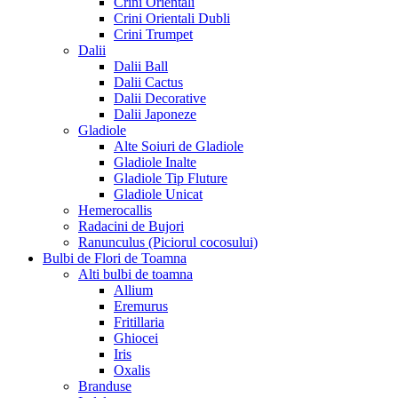
Crini Orientali
Crini Orientali Dubli
Crini Trumpet
Dalii
Dalii Ball
Dalii Cactus
Dalii Decorative
Dalii Japoneze
Gladiole
Alte Soiuri de Gladiole
Gladiole Inalte
Gladiole Tip Fluture
Gladiole Unicat
Hemerocallis
Radacini de Bujori
Ranunculus (Piciorul cocosului)
Bulbi de Flori de Toamna
Alti bulbi de toamna
Allium
Eremurus
Fritillaria
Ghiocei
Iris
Oxalis
Branduse