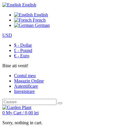
English
English
French
German
USD
$ - Dollar
£ - Pound
€ - Euro
Bine ati venit!
Contul meu
Magazin Online
Autentificare
Inregistrare
0
My Cart /
0,00
lei
Sorry, nothing in cart.