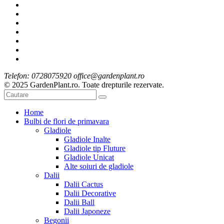
Telefon: 0728075920 office@gardenplant.ro
© 2025 GardenPlant.ro. Toate drepturile rezervate.
Home
Bulbi de flori de primavara
Gladiole
Gladiole Inalte
Gladiole tip Fluture
Gladiole Unicat
Alte soiuri de gladiole
Dalii
Dalii Cactus
Dalii Decorative
Dalii Ball
Dalii Japoneze
Begonii