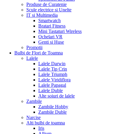
Produse de Curatenie
Scule electrice si Unelte
IT si Multimedia
Smartwatch
Bratari Fitness
Mini Tastaturi Wireless
Ochelari VR
Genti si Huse
Promotii
Bulbi de Flori de Toamna
Lalele
Lalele Darwin
Lalele Tip Crin
Lalele Triumph
Lalele Viridiflora
Lalele Papagal
Lalele Duble
Alte soiuri de lalele
Zambile
Zambile Hobby
Zambile Duble
Narcise
Alti bulbi de toamna
Iris
Allium