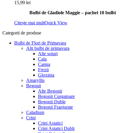
15,99
lei
Bulbi de Gladiole Maggie – pachet 10 bulbi
Citește mai mult
Quick View
Categorii de produse
Bulbi de Flori de Primavara
Alti bulbi de primavara
Alte soiuri
Cala
Canna
Frezii
Gloxinia
Amaryllis
Begonii
Alte Begonii
Begonii Curgatoare
Begonii Duble
Begonii Franjurate
Caladium
Crini
Crini Asiatici
Crini Asiatici Dubli