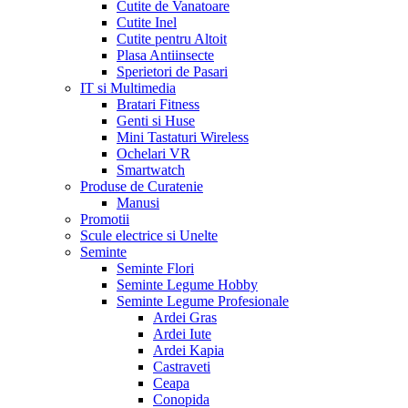
Cutite de Vanatoare
Cutite Inel
Cutite pentru Altoit
Plasa Antiinsecte
Sperietori de Pasari
IT si Multimedia
Bratari Fitness
Genti si Huse
Mini Tastaturi Wireless
Ochelari VR
Smartwatch
Produse de Curatenie
Manusi
Promotii
Scule electrice si Unelte
Seminte
Seminte Flori
Seminte Legume Hobby
Seminte Legume Profesionale
Ardei Gras
Ardei Iute
Ardei Kapia
Castraveti
Ceapa
Conopida