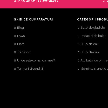
PROGRAM: 17:00-21:00
GHID DE CUMPARATURI
CATEGORII PROD
Blog
Bulbi de gladiole
FAQs
Radacini de bujor
Plata
Bulbi de dalii
Transport
Bulbi de crini
Unde este comanda mea?
Alti bulbi de prima
Termeni si conditii
Seminte si unelte 