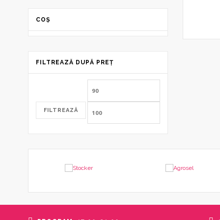
COȘ
FILTREAZĂ DUPĂ PREȚ
Preț
Preț
minim
maxim
FILTREAZĂ