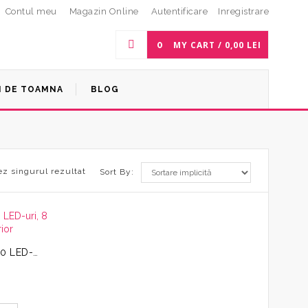
Contul meu
Magazin Online
Autentificare
Inregistrare
0
MY CART /
0,00
LEI
I DE TOAMNA
BLOG
ez singurul rezultat
Sort By:
Instalatie luminoasa, 7 m, 100 LED-uri, 8 programe, interior/exterior
Prețul
curent