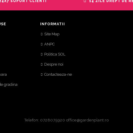
24X7 SUPORT CLIENTI
14 ZILE DREPT DE 
USE
INFORMATII
Site Map
ANPC
Politica SOL
Despre noi
vara
Contacteaza-ne
de gradina
Telefon: 0728075920 office@gardenplant.ro