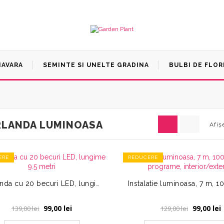
MAVARA
SEMINTE SI UNELTE GRADINA
BULBI DE FLOR
RLANDA LUMINOASA
Afiș
ERE
REDUCERE
Ghirlanda cu 20 becuri LED, lungime 9.5 metri
Prețul
Prețul
Prețul
99,00
lei
99,00
lei
139,00
lei
129,00
lei
inițial
curent
inițial