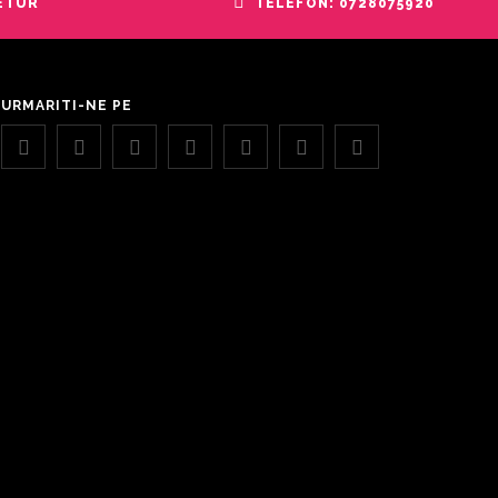
RETUR
TELEFON: 0728075920
URMARITI-NE PE