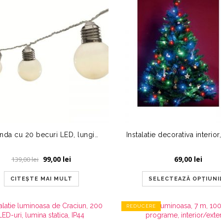
Ghirlanda cu 20 becuri LED, lungime 9.5 metri
Prețul
Prețul
99,00
lei
69,00
lei
139,00
lei
inițial
curent
a
este:
CITEȘTE MAI MULT
SELECTEAZĂ OPȚIUNI
fost:
99,00 lei.
139,00 lei.
REDUCERE