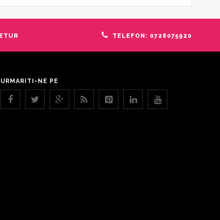
RETUR
TELEFON: 0728075920
URMARITI-NE PE