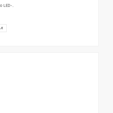
Instalatie luminoasa, 7 m, 100 LED-uri, 8 programe, interior/exterior
Prețul
curent
este:
LE
9,00 lei.