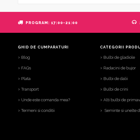
PROGRAM: 17:00-21:00
GHID DE CUMPARATURI
CATEGORII PROD
Blog
Bulbi de gladiole
FAQs
Radacini de bujor
Plata
Bulbi de dalii
Transport
Bulbi de crini
Unde este comanda mea?
Alti bulbi de prima
Termeni si conditii
Seminte si unelte 