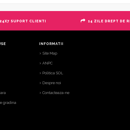
24X7 SUPORT CLIENTI
14 ZILE DREPT DE 
USE
INFORMATII
Site Map
ANPC
Politica SOL
Despre noi
vara
Contacteaza-ne
de gradina