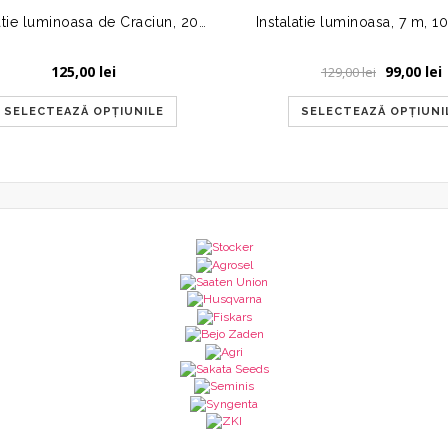
Instalatie luminoasa de Craciun, 200 LED-uri, lumina statica, IP44
Prețul
125,00
lei
99,00
lei
129,00
lei
inițial
a
SELECTEAZĂ OPȚIUNILE
SELECTEAZĂ OPȚIUNI
fost:
9
129,00 lei.