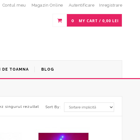
Contul meu
Magazin Online
Autentificare
Inregistrare
0
MY CART /
0,00
LEI
I DE TOAMNA
BLOG
ez singurul rezultat
Sort By: