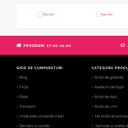
PROGRAM: 17:00-21:00
GHID DE CUMPARATURI
CATEGORII PROD
Blog
Bulbi de gladiole
FAQs
Radacini de bujor
Plata
Bulbi de dalii
Transport
Bulbi de crini
Unde este comanda mea?
Alti bulbi de prima
Termeni si conditii
Seminte si unelte 