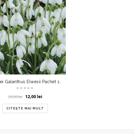
Ghiocei Galanthus Elwesii Pachet 10 Bulbi
Prețul
Prețul
12,00
lei
29,00
lei
inițial
curent
a
este:
CITEȘTE MAI MULT
fost:
12,00 lei.
29,00 lei.