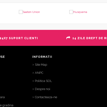
24X7 SUPORT CLIENTI
14 ZILE DREPT DE 
USE
INFORMATII
Site Map
ANPC
Politica SOL
Despre noi
vara
Contacteaza-ne
de gradina