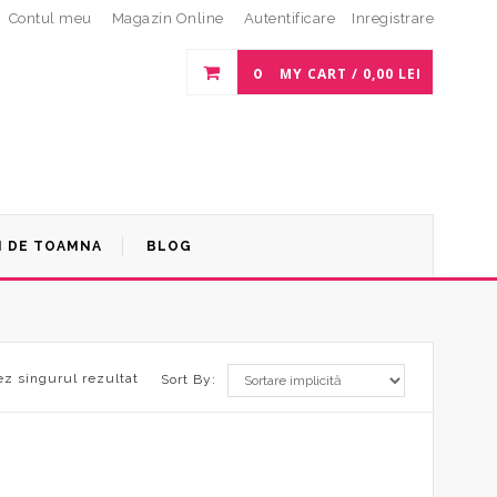
Contul meu
Magazin Online
Autentificare
Inregistrare
0
MY CART /
0,00
LEI
I DE TOAMNA
BLOG
ez singurul rezultat
Sort By: