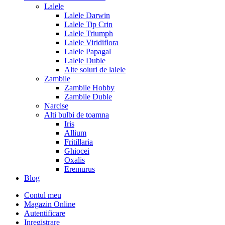
Lalele
Lalele Darwin
Lalele Tip Crin
Lalele Triumph
Lalele Viridiflora
Lalele Papagal
Lalele Duble
Alte soiuri de lalele
Zambile
Zambile Hobby
Zambile Duble
Narcise
Alti bulbi de toamna
Iris
Allium
Fritillaria
Ghiocei
Oxalis
Eremurus
Blog
Contul meu
Magazin Online
Autentificare
Inregistrare