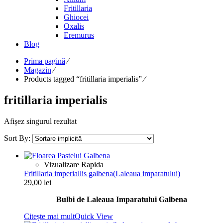
Fritillaria
Ghiocei
Oxalis
Eremurus
Blog
Prima pagină
⁄
Magazin
⁄
Products tagged “fritillaria imperialis”
⁄
fritillaria imperialis
Afișez singurul rezultat
Sort By:
Vizualizare Rapida
Fritillaria imperiallis galbena(Laleaua imparatului)
29,00
lei
Bulbi de Laleaua Imparatului Galbena
Citește mai mult
Quick View