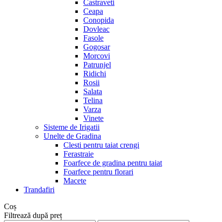
Castraveti
Ceapa
Conopida
Dovleac
Fasole
Gogosar
Morcovi
Patrunjel
Ridichi
Rosii
Salata
Telina
Varza
Vinete
Sisteme de Irigatii
Unelte de Gradina
Clesti pentru taiat crengi
Ferastraie
Foarfece de gradina pentru taiat
Foarfece pentru florari
Macete
Trandafiri
Coș
Filtrează după preț