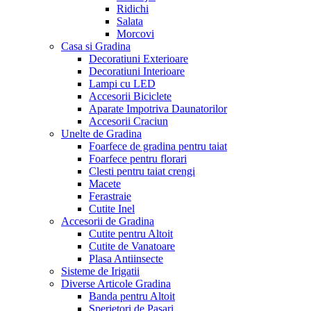
Ridichi
Salata
Morcovi
Casa si Gradina
Decoratiuni Exterioare
Decoratiuni Interioare
Lampi cu LED
Accesorii Biciclete
Aparate Impotriva Daunatorilor
Accesorii Craciun
Unelte de Gradina
Foarfece de gradina pentru taiat
Foarfece pentru florari
Clesti pentru taiat crengi
Macete
Ferastraie
Cutite Inel
Accesorii de Gradina
Cutite pentru Altoit
Cutite de Vanatoare
Plasa Antiinsecte
Sisteme de Irigatii
Diverse Articole Gradina
Banda pentru Altoit
Sperietori de Pasari