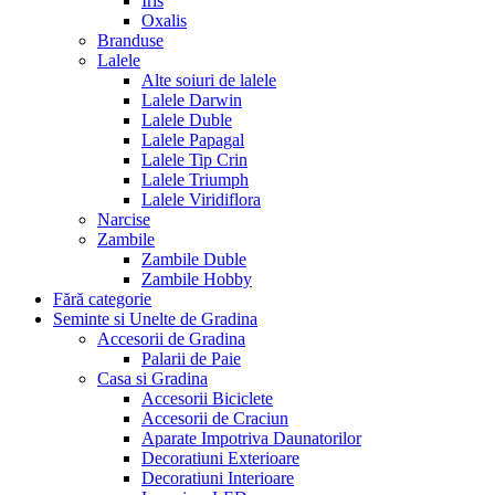
Iris
Oxalis
Branduse
Lalele
Alte soiuri de lalele
Lalele Darwin
Lalele Duble
Lalele Papagal
Lalele Tip Crin
Lalele Triumph
Lalele Viridiflora
Narcise
Zambile
Zambile Duble
Zambile Hobby
Fără categorie
Seminte si Unelte de Gradina
Accesorii de Gradina
Palarii de Paie
Casa si Gradina
Accesorii Biciclete
Accesorii de Craciun
Aparate Impotriva Daunatorilor
Decoratiuni Exterioare
Decoratiuni Interioare