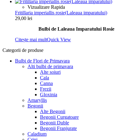
Vizualizare Rapida
Fritillaria imperiallis rosie(Laleaua imparatului)
29,00
lei
Bulbi de Laleaua Imparatului Rosie
Citește mai mult
Quick View
Categorii de produse
Bulbi de Flori de Primavara
Alti bulbi de primavara
Alte soiuri
Cala
Canna
Frezii
Gloxinia
Amaryllis
Begonii
Alte Begonii
Begonii Curgatoare
Begonii Duble
Begonii Franjurate
Caladium
Crini