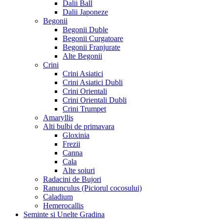
Dalii Ball
Dalii Japoneze
Begonii
Begonii Duble
Begonii Curgatoare
Begonii Franjurate
Alte Begonii
Crini
Crini Asiatici
Crini Asiatici Dubli
Crini Orientali
Crini Orientali Dubli
Crini Trumpet
Amaryllis
Alti bulbi de primavara
Gloxinia
Frezii
Canna
Cala
Alte soiuri
Radacini de Bujori
Ranunculus (Piciorul cocosului)
Caladium
Hemerocallis
Seminte si Unelte Gradina