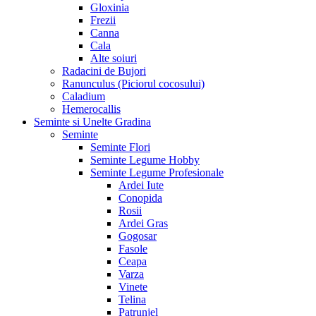
Gloxinia
Frezii
Canna
Cala
Alte soiuri
Radacini de Bujori
Ranunculus (Piciorul cocosului)
Caladium
Hemerocallis
Seminte si Unelte Gradina
Seminte
Seminte Flori
Seminte Legume Hobby
Seminte Legume Profesionale
Ardei Iute
Conopida
Rosii
Ardei Gras
Gogosar
Fasole
Ceapa
Varza
Vinete
Telina
Patrunjel