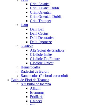
Crini Asiatici
Crini Asiatici Dubli
Crini Orientali
Crini Orientali Dubli
Crini Trumpet
Dalii
Dalii Ball
Dalii Cactus
Dalii Decorative
Dalii Japoneze
Gladiole
Alte Soiuri de Gladiole
Gladiole Inalte
Gladiole Tip Fluture
Gladiole Unicat
Hemerocallis
Radacini de Bujori
Ranunculus (Piciorul cocosului)
Bulbi de Flori de Toamna
Alti bulbi de toamna
Allium
Eremurus
Fritillaria
Ghiocei