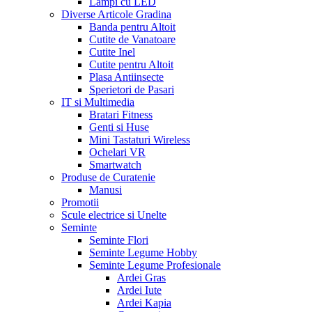
Lampi cu LED
Diverse Articole Gradina
Banda pentru Altoit
Cutite de Vanatoare
Cutite Inel
Cutite pentru Altoit
Plasa Antiinsecte
Sperietori de Pasari
IT si Multimedia
Bratari Fitness
Genti si Huse
Mini Tastaturi Wireless
Ochelari VR
Smartwatch
Produse de Curatenie
Manusi
Promotii
Scule electrice si Unelte
Seminte
Seminte Flori
Seminte Legume Hobby
Seminte Legume Profesionale
Ardei Gras
Ardei Iute
Ardei Kapia