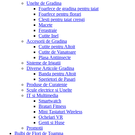
Unelte de Gradina
Foarfece de gradina pentru taiat
Foarfece pentru florari
Clesti pentru taiat crengi
Macete
Ferastraie
Cutite Inel
Accesorii de Gradina
Cutite pentru Altoit
Cutite de Vanatoare
Plasa Antiinsecte
Sisteme de Irigatii
Diverse Articole Gradina
Banda pentru Altoit
Sperietori de Pasari
Produse de Curatenie
Scule electrice si Unelte
IT si Multimedia
Smartwatch
Bratari Fitness
Mini Tastaturi Wireless
Ochelari VR
Genti si Huse
Promotii
Bulbi de Flori de Toamna