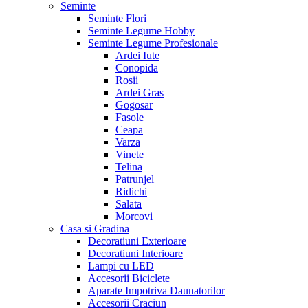
Seminte
Seminte Flori
Seminte Legume Hobby
Seminte Legume Profesionale
Ardei Iute
Conopida
Rosii
Ardei Gras
Gogosar
Fasole
Ceapa
Varza
Vinete
Telina
Patrunjel
Ridichi
Salata
Morcovi
Casa si Gradina
Decoratiuni Exterioare
Decoratiuni Interioare
Lampi cu LED
Accesorii Biciclete
Aparate Impotriva Daunatorilor
Accesorii Craciun