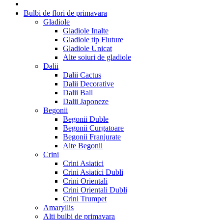
Bulbi de flori de primavara
Gladiole
Gladiole Inalte
Gladiole tip Fluture
Gladiole Unicat
Alte soiuri de gladiole
Dalii
Dalii Cactus
Dalii Decorative
Dalii Ball
Dalii Japoneze
Begonii
Begonii Duble
Begonii Curgatoare
Begonii Franjurate
Alte Begonii
Crini
Crini Asiatici
Crini Asiatici Dubli
Crini Orientali
Crini Orientali Dubli
Crini Trumpet
Amaryllis
Alti bulbi de primavara