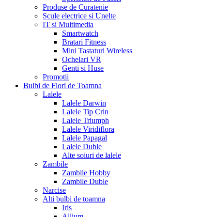
Produse de Curatenie
Scule electrice si Unelte
IT si Multimedia
Smartwatch
Bratari Fitness
Mini Tastaturi Wireless
Ochelari VR
Genti si Huse
Promotii
Bulbi de Flori de Toamna
Lalele
Lalele Darwin
Lalele Tip Crin
Lalele Triumph
Lalele Viridiflora
Lalele Papagal
Lalele Duble
Alte soiuri de lalele
Zambile
Zambile Hobby
Zambile Duble
Narcise
Alti bulbi de toamna
Iris
Allium