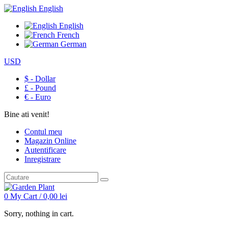
English
English
French
German
USD
$ - Dollar
£ - Pound
€ - Euro
Bine ati venit!
Contul meu
Magazin Online
Autentificare
Inregistrare
0
My Cart /
0,00
lei
Sorry, nothing in cart.