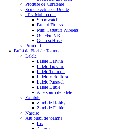
Produse de Curatenie
Scule electrice si Unelte
IT si Multimedia
Smartwatch
Bratari Fitness
Mini Tastaturi Wireless
Ochelari VR
Genti si Huse
Promotii
Bulbi de Flori de Toamna
Lalele
Lalele Darwin
Lalele Tip Crin
Lalele Triumph
Lalele Viridiflora
Lalele Papagal
Lalele Duble
Alte soiuri de lalele
Zambile
Zambile Hobby
Zambile Duble
Narcise
Alti bulbi de toamna
Iris
Allium