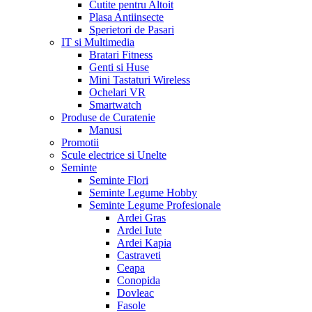
Cutite pentru Altoit
Plasa Antiinsecte
Sperietori de Pasari
IT si Multimedia
Bratari Fitness
Genti si Huse
Mini Tastaturi Wireless
Ochelari VR
Smartwatch
Produse de Curatenie
Manusi
Promotii
Scule electrice si Unelte
Seminte
Seminte Flori
Seminte Legume Hobby
Seminte Legume Profesionale
Ardei Gras
Ardei Iute
Ardei Kapia
Castraveti
Ceapa
Conopida
Dovleac
Fasole