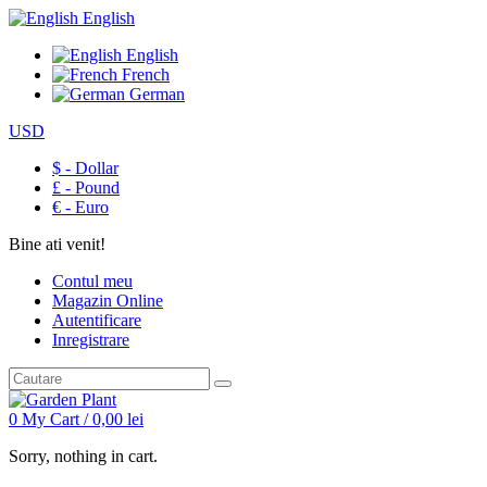
English
English
French
German
USD
$ - Dollar
£ - Pound
€ - Euro
Bine ati venit!
Contul meu
Magazin Online
Autentificare
Inregistrare
0
My Cart /
0,00
lei
Sorry, nothing in cart.