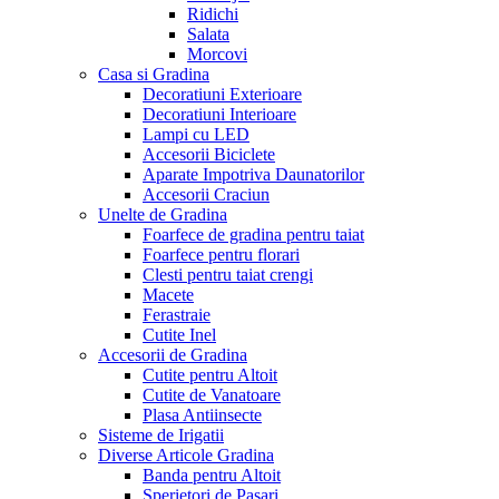
Ridichi
Salata
Morcovi
Casa si Gradina
Decoratiuni Exterioare
Decoratiuni Interioare
Lampi cu LED
Accesorii Biciclete
Aparate Impotriva Daunatorilor
Accesorii Craciun
Unelte de Gradina
Foarfece de gradina pentru taiat
Foarfece pentru florari
Clesti pentru taiat crengi
Macete
Ferastraie
Cutite Inel
Accesorii de Gradina
Cutite pentru Altoit
Cutite de Vanatoare
Plasa Antiinsecte
Sisteme de Irigatii
Diverse Articole Gradina
Banda pentru Altoit
Sperietori de Pasari