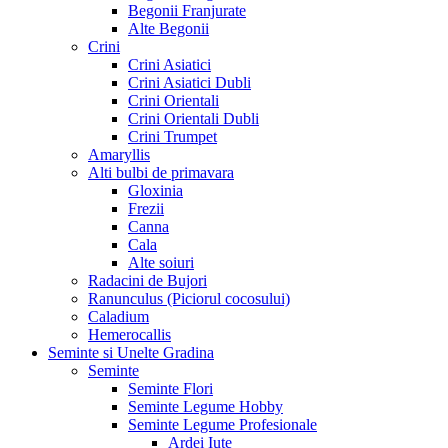
Begonii Franjurate
Alte Begonii
Crini
Crini Asiatici
Crini Asiatici Dubli
Crini Orientali
Crini Orientali Dubli
Crini Trumpet
Amaryllis
Alti bulbi de primavara
Gloxinia
Frezii
Canna
Cala
Alte soiuri
Radacini de Bujori
Ranunculus (Piciorul cocosului)
Caladium
Hemerocallis
Seminte si Unelte Gradina
Seminte
Seminte Flori
Seminte Legume Hobby
Seminte Legume Profesionale
Ardei Iute