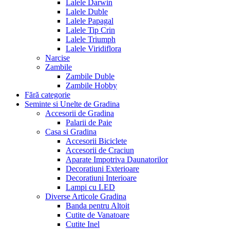
Lalele Darwin
Lalele Duble
Lalele Papagal
Lalele Tip Crin
Lalele Triumph
Lalele Viridiflora
Narcise
Zambile
Zambile Duble
Zambile Hobby
Fără categorie
Seminte si Unelte de Gradina
Accesorii de Gradina
Palarii de Paie
Casa si Gradina
Accesorii Biciclete
Accesorii de Craciun
Aparate Impotriva Daunatorilor
Decoratiuni Exterioare
Decoratiuni Interioare
Lampi cu LED
Diverse Articole Gradina
Banda pentru Altoit
Cutite de Vanatoare
Cutite Inel