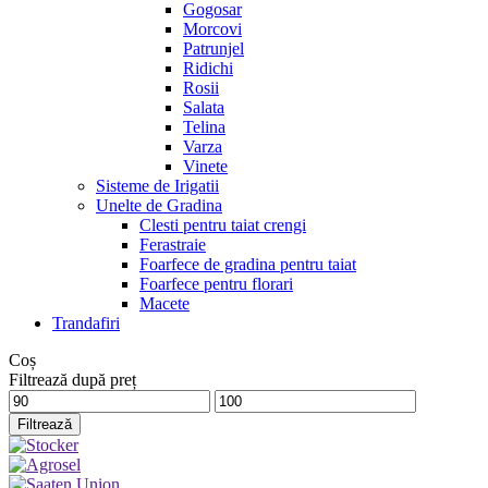
Gogosar
Morcovi
Patrunjel
Ridichi
Rosii
Salata
Telina
Varza
Vinete
Sisteme de Irigatii
Unelte de Gradina
Clesti pentru taiat crengi
Ferastraie
Foarfece de gradina pentru taiat
Foarfece pentru florari
Macete
Trandafiri
Coș
Filtrează după preț
Preț
Preț
minim
maxim
Filtrează