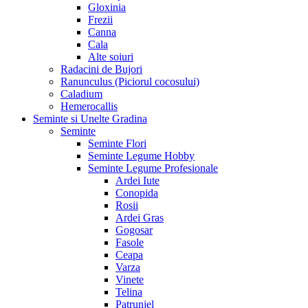
Gloxinia
Frezii
Canna
Cala
Alte soiuri
Radacini de Bujori
Ranunculus (Piciorul cocosului)
Caladium
Hemerocallis
Seminte si Unelte Gradina
Seminte
Seminte Flori
Seminte Legume Hobby
Seminte Legume Profesionale
Ardei Iute
Conopida
Rosii
Ardei Gras
Gogosar
Fasole
Ceapa
Varza
Vinete
Telina
Patrunjel