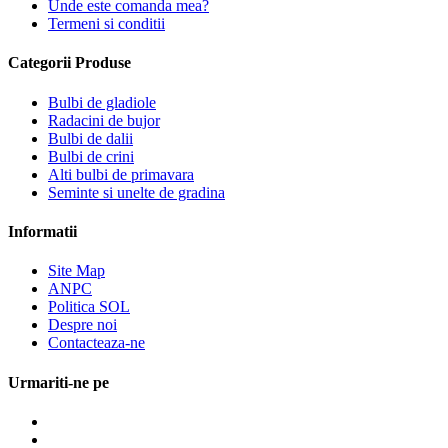
Unde este comanda mea?
Termeni si conditii
Categorii Produse
Bulbi de gladiole
Radacini de bujor
Bulbi de dalii
Bulbi de crini
Alti bulbi de primavara
Seminte si unelte de gradina
Informatii
Site Map
ANPC
Politica SOL
Despre noi
Contacteaza-ne
Urmariti-ne pe