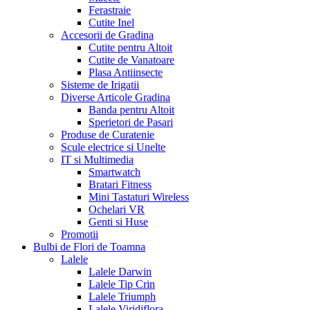
Ferastraie
Cutite Inel
Accesorii de Gradina
Cutite pentru Altoit
Cutite de Vanatoare
Plasa Antiinsecte
Sisteme de Irigatii
Diverse Articole Gradina
Banda pentru Altoit
Sperietori de Pasari
Produse de Curatenie
Scule electrice si Unelte
IT si Multimedia
Smartwatch
Bratari Fitness
Mini Tastaturi Wireless
Ochelari VR
Genti si Huse
Promotii
Bulbi de Flori de Toamna
Lalele
Lalele Darwin
Lalele Tip Crin
Lalele Triumph
Lalele Viridiflora