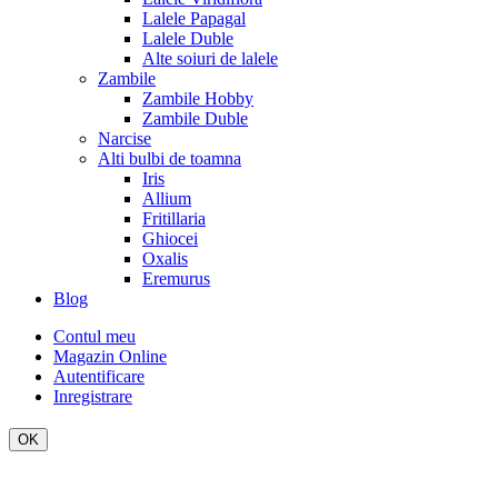
Lalele Papagal
Lalele Duble
Alte soiuri de lalele
Zambile
Zambile Hobby
Zambile Duble
Narcise
Alti bulbi de toamna
Iris
Allium
Fritillaria
Ghiocei
Oxalis
Eremurus
Blog
Contul meu
Magazin Online
Autentificare
Inregistrare
OK