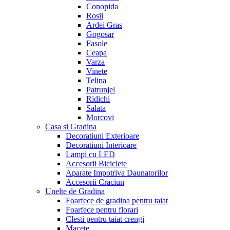
Conopida
Rosii
Ardei Gras
Gogosar
Fasole
Ceapa
Varza
Vinete
Telina
Patrunjel
Ridichi
Salata
Morcovi
Casa si Gradina
Decoratiuni Exterioare
Decoratiuni Interioare
Lampi cu LED
Accesorii Biciclete
Aparate Impotriva Daunatorilor
Accesorii Craciun
Unelte de Gradina
Foarfece de gradina pentru taiat
Foarfece pentru florari
Clesti pentru taiat crengi
Macete