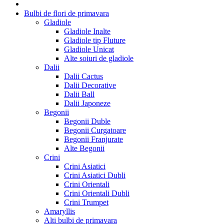
Bulbi de flori de primavara
Gladiole
Gladiole Inalte
Gladiole tip Fluture
Gladiole Unicat
Alte soiuri de gladiole
Dalii
Dalii Cactus
Dalii Decorative
Dalii Ball
Dalii Japoneze
Begonii
Begonii Duble
Begonii Curgatoare
Begonii Franjurate
Alte Begonii
Crini
Crini Asiatici
Crini Asiatici Dubli
Crini Orientali
Crini Orientali Dubli
Crini Trumpet
Amaryllis
Alti bulbi de primavara