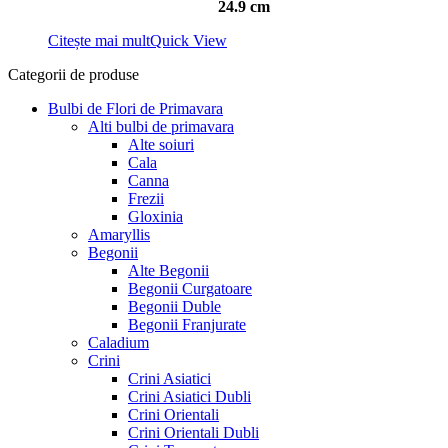
24.9 cm
Citește mai mult
Quick View
Categorii de produse
Bulbi de Flori de Primavara
Alti bulbi de primavara
Alte soiuri
Cala
Canna
Frezii
Gloxinia
Amaryllis
Begonii
Alte Begonii
Begonii Curgatoare
Begonii Duble
Begonii Franjurate
Caladium
Crini
Crini Asiatici
Crini Asiatici Dubli
Crini Orientali
Crini Orientali Dubli