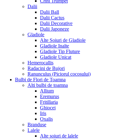
Crini Trumpet
Dalii
Dalii Ball
Dalii Cactus
Dalii Decorative
Dalii Japoneze
Gladiole
Alte Soiuri de Gladiole
Gladiole Inalte
Gladiole Tip Fluture
Gladiole Unicat
Hemerocallis
Radacini de Bujori
Ranunculus (Piciorul cocosului)
Bulbi de Flori de Toamna
Alti bulbi de toamna
Allium
Eremurus
Fritillaria
Ghiocei
Iris
Oxalis
Branduse
Lalele
Alte soiuri de lalele