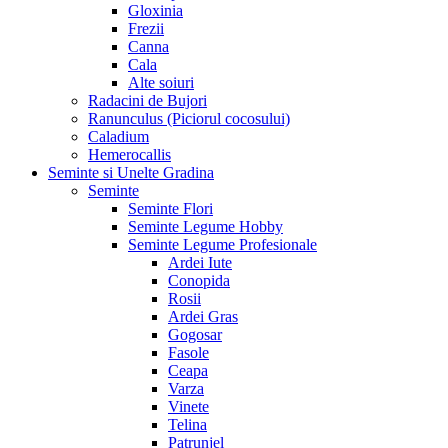
Gloxinia
Frezii
Canna
Cala
Alte soiuri
Radacini de Bujori
Ranunculus (Piciorul cocosului)
Caladium
Hemerocallis
Seminte si Unelte Gradina
Seminte
Seminte Flori
Seminte Legume Hobby
Seminte Legume Profesionale
Ardei Iute
Conopida
Rosii
Ardei Gras
Gogosar
Fasole
Ceapa
Varza
Vinete
Telina
Patrunjel