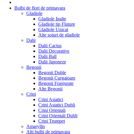
Bulbi de flori de primavara
Gladiole
Gladiole Inalte
Gladiole tip Fluture
Gladiole Unicat
Alte soiuri de gladiole
Dalii
Dalii Cactus
Dalii Decorative
Dalii Ball
Dalii Japoneze
Begonii
Begonii Duble
Begonii Curgatoare
Begonii Franjurate
Alte Begonii
Crini
Crini Asiatici
Crini Asiatici Dubli
Crini Orientali
Crini Orientali Dubli
Crini Trumpet
Amaryllis
Alti bulbi de primavara