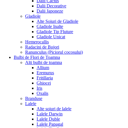
Dalii Cactus
Dalii Decorative
Dalii Japoneze
Gladiole
Alte Soiuri de Gladiole
Gladiole Inalte
Gladiole Tip Fluture
Gladiole Unicat
Hemerocallis
Radacini de Bujori
Ranunculus (Piciorul cocosului)
Bulbi de Flori de Toamna
Alti bulbi de toamna
Allium
Eremurus
Fritillaria
Ghiocei
Iris
Oxalis
Branduse
Lalele
Alte soiuri de lalele
Lalele Darwin
Lalele Duble
Lalele Papagal