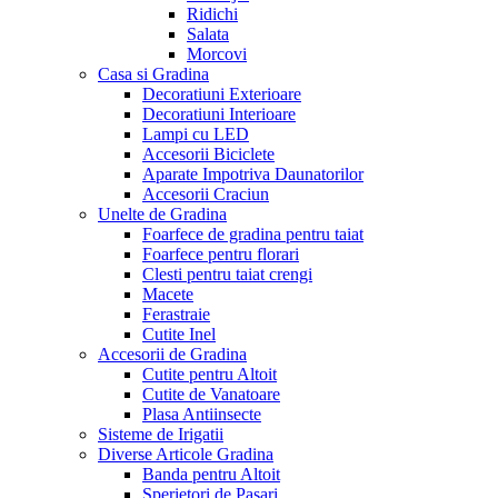
Ridichi
Salata
Morcovi
Casa si Gradina
Decoratiuni Exterioare
Decoratiuni Interioare
Lampi cu LED
Accesorii Biciclete
Aparate Impotriva Daunatorilor
Accesorii Craciun
Unelte de Gradina
Foarfece de gradina pentru taiat
Foarfece pentru florari
Clesti pentru taiat crengi
Macete
Ferastraie
Cutite Inel
Accesorii de Gradina
Cutite pentru Altoit
Cutite de Vanatoare
Plasa Antiinsecte
Sisteme de Irigatii
Diverse Articole Gradina
Banda pentru Altoit
Sperietori de Pasari