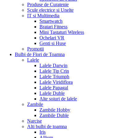
Produse de Curatenie
Scule electrice si Unelte
IT si Multimedia
Smartwatch
Bratari Fitness
Mini Tastaturi Wireless
Ochelari VR
Genti si Huse
Promotii
Bulbi de Flori de Toamna
Lalele
Lalele Darwin
Lalele Tip Crin
Lalele Triumph
Lalele Viridiflora
Lalele Papagal
Lalele Duble
Alte soiuri de lalele
Zambile
Zambile Hobby
Zambile Duble
Narcise
Alti bulbi de toamna
Iris
Allium