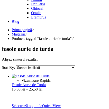
Fritillaria
Ghiocei
Oxalis
Eremurus
Blog
Prima pagină
⁄
Magazin
⁄
Products tagged “fasole aurie de turda”
⁄
fasole aurie de turda
Afișez singurul rezultat
Sort By:
Vizualizare Rapida
Fasole Aurie de Turda
Interval
15,50
lei
–
25,50
lei
de
prețuri:
15,50 lei
Selectează opțiunile
Quick View
până