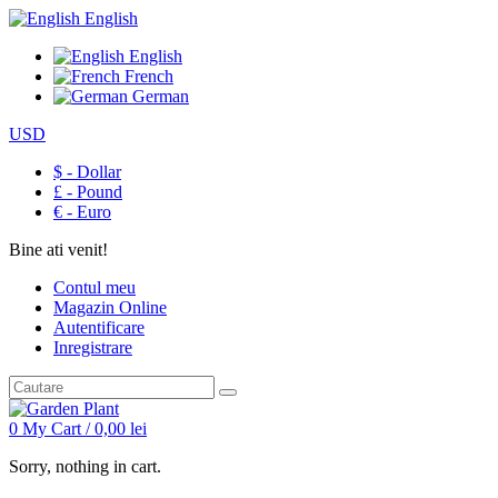
English
English
French
German
USD
$ - Dollar
£ - Pound
€ - Euro
Bine ati venit!
Contul meu
Magazin Online
Autentificare
Inregistrare
0
My Cart /
0,00
lei
Sorry, nothing in cart.