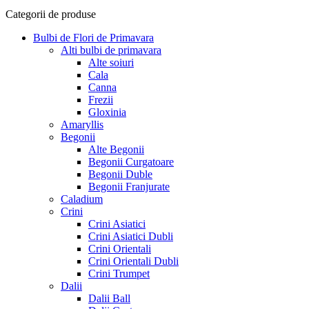
la
Categorii de produse
25,50 lei
Bulbi de Flori de Primavara
Alti bulbi de primavara
Alte soiuri
Cala
Canna
Frezii
Gloxinia
Amaryllis
Begonii
Alte Begonii
Begonii Curgatoare
Begonii Duble
Begonii Franjurate
Caladium
Crini
Crini Asiatici
Crini Asiatici Dubli
Crini Orientali
Crini Orientali Dubli
Crini Trumpet
Dalii
Dalii Ball