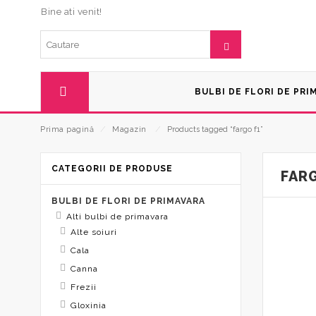
Bine ati venit!
BULBI DE FLORI DE PRI
Prima pagină
⁄
Magazin
⁄
Products tagged “fargo f1”
CATEGORII DE PRODUSE
FAR
BULBI DE FLORI DE PRIMAVARA
Alti bulbi de primavara
Alte soiuri
Cala
Canna
Frezii
Gloxinia