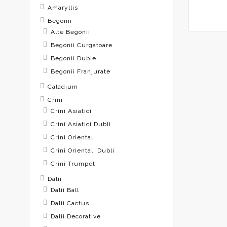
Amaryllis
Begonii
Alte Begonii
Begonii Curgatoare
Begonii Duble
Begonii Franjurate
Caladium
Crini
Crini Asiatici
Crini Asiatici Dubli
Crini Orientali
Crini Orientali Dubli
Crini Trumpet
Dalii
Dalii Ball
Dalii Cactus
Dalii Decorative