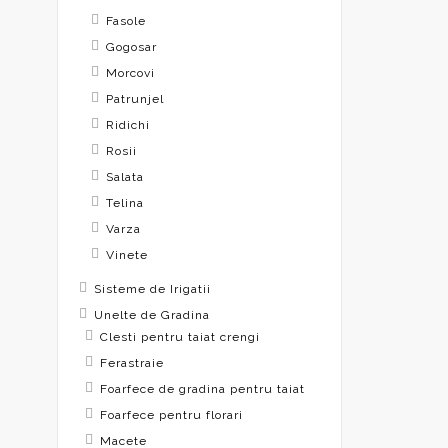
Fasole
Gogosar
Morcovi
Patrunjel
Ridichi
Rosii
Salata
Telina
Varza
Vinete
Sisteme de Irigatii
Unelte de Gradina
Clesti pentru taiat crengi
Ferastraie
Foarfece de gradina pentru taiat
Foarfece pentru florari
Macete