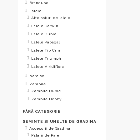
Branduse
Lalele
Alte soiuri de lalele
Lalele Darwin
Lalele Duble
Lalele Papagal
Lalele Tip Crin
Lalele Triumph
Lalele Viridiflora
Narcise
Zambile
Zambile Duble
Zambile Hobby
FĂRĂ CATEGORIE
SEMINTE SI UNELTE DE GRADINA
Accesorii de Gradina
Palarii de Paie