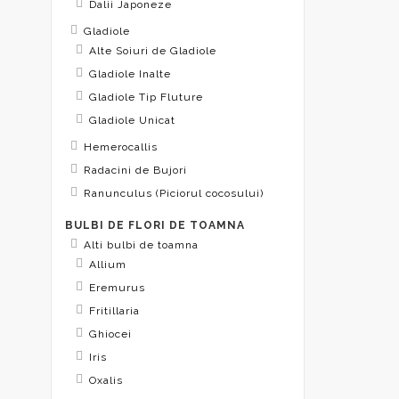
Dalii Japoneze
Gladiole
Alte Soiuri de Gladiole
Gladiole Inalte
Gladiole Tip Fluture
Gladiole Unicat
Hemerocallis
Radacini de Bujori
Ranunculus (Piciorul cocosului)
BULBI DE FLORI DE TOAMNA
Alti bulbi de toamna
Allium
Eremurus
Fritillaria
Ghiocei
Iris
Oxalis