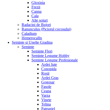
Gloxinia
Frezii
Canna
Cala
Alte soiuri
Radacini de Bujori
Ranunculus (Piciorul cocosului)
Caladium
Hemerocallis
Seminte si Unelte Gradina
Seminte
Seminte Flori
Seminte Legume Hobby
Seminte Legume Profesionale
Ardei Iute
Conopida
Rosii
Ardei Gras
Gogosar
Fasole
Ceapa
Varza
Vinete
Telina
Patrunjel