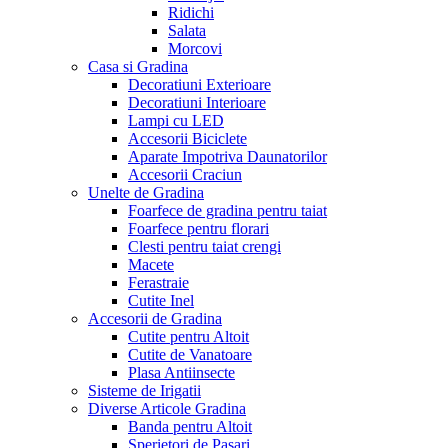
Ridichi
Salata
Morcovi
Casa si Gradina
Decoratiuni Exterioare
Decoratiuni Interioare
Lampi cu LED
Accesorii Biciclete
Aparate Impotriva Daunatorilor
Accesorii Craciun
Unelte de Gradina
Foarfece de gradina pentru taiat
Foarfece pentru florari
Clesti pentru taiat crengi
Macete
Ferastraie
Cutite Inel
Accesorii de Gradina
Cutite pentru Altoit
Cutite de Vanatoare
Plasa Antiinsecte
Sisteme de Irigatii
Diverse Articole Gradina
Banda pentru Altoit
Sperietori de Pasari