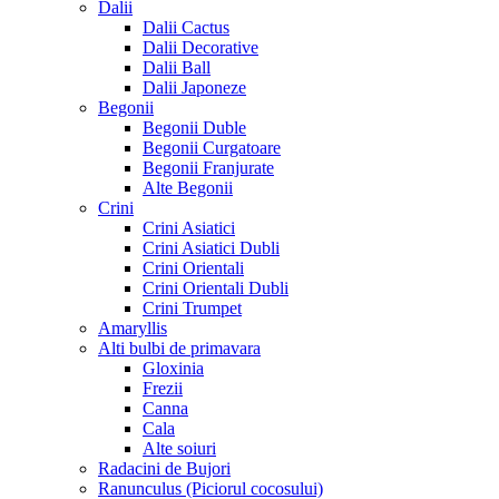
Dalii
Dalii Cactus
Dalii Decorative
Dalii Ball
Dalii Japoneze
Begonii
Begonii Duble
Begonii Curgatoare
Begonii Franjurate
Alte Begonii
Crini
Crini Asiatici
Crini Asiatici Dubli
Crini Orientali
Crini Orientali Dubli
Crini Trumpet
Amaryllis
Alti bulbi de primavara
Gloxinia
Frezii
Canna
Cala
Alte soiuri
Radacini de Bujori
Ranunculus (Piciorul cocosului)