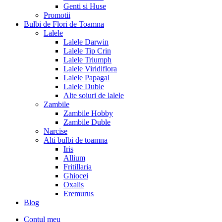
Genti si Huse
Promotii
Bulbi de Flori de Toamna
Lalele
Lalele Darwin
Lalele Tip Crin
Lalele Triumph
Lalele Viridiflora
Lalele Papagal
Lalele Duble
Alte soiuri de lalele
Zambile
Zambile Hobby
Zambile Duble
Narcise
Alti bulbi de toamna
Iris
Allium
Fritillaria
Ghiocei
Oxalis
Eremurus
Blog
Contul meu