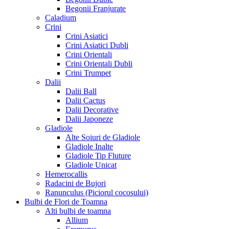
Begonii Franjurate
Caladium
Crini
Crini Asiatici
Crini Asiatici Dubli
Crini Orientali
Crini Orientali Dubli
Crini Trumpet
Dalii
Dalii Ball
Dalii Cactus
Dalii Decorative
Dalii Japoneze
Gladiole
Alte Soiuri de Gladiole
Gladiole Inalte
Gladiole Tip Fluture
Gladiole Unicat
Hemerocallis
Radacini de Bujori
Ranunculus (Piciorul cocosului)
Bulbi de Flori de Toamna
Alti bulbi de toamna
Allium