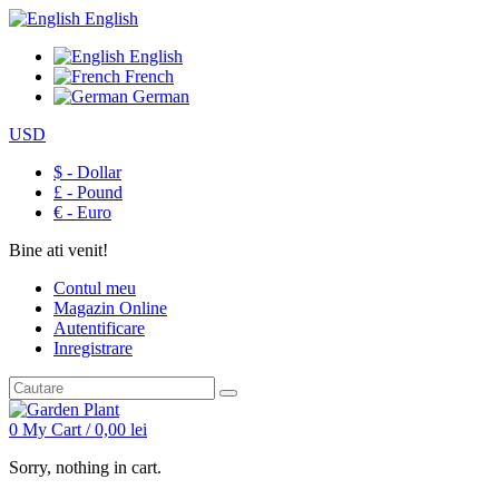
English
English
French
German
USD
$ - Dollar
£ - Pound
€ - Euro
Bine ati venit!
Contul meu
Magazin Online
Autentificare
Inregistrare
0
My Cart /
0,00
lei
Sorry, nothing in cart.