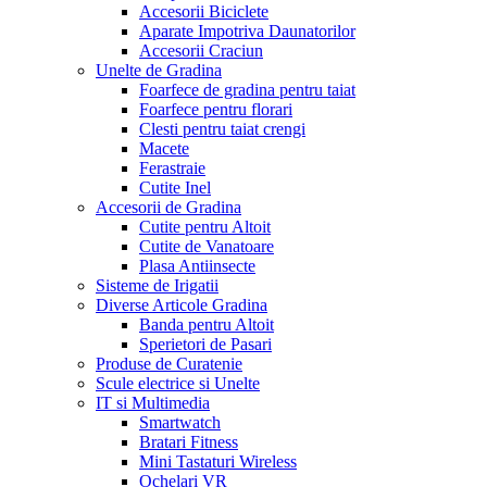
Accesorii Biciclete
Aparate Impotriva Daunatorilor
Accesorii Craciun
Unelte de Gradina
Foarfece de gradina pentru taiat
Foarfece pentru florari
Clesti pentru taiat crengi
Macete
Ferastraie
Cutite Inel
Accesorii de Gradina
Cutite pentru Altoit
Cutite de Vanatoare
Plasa Antiinsecte
Sisteme de Irigatii
Diverse Articole Gradina
Banda pentru Altoit
Sperietori de Pasari
Produse de Curatenie
Scule electrice si Unelte
IT si Multimedia
Smartwatch
Bratari Fitness
Mini Tastaturi Wireless
Ochelari VR