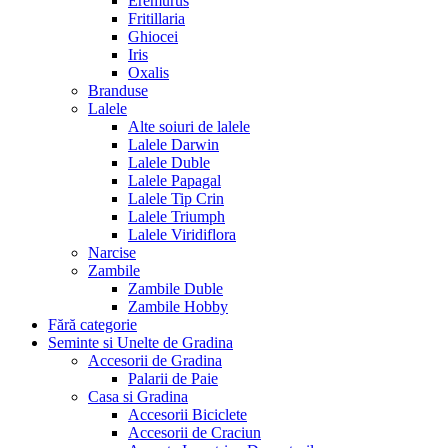
Eremurus
Fritillaria
Ghiocei
Iris
Oxalis
Branduse
Lalele
Alte soiuri de lalele
Lalele Darwin
Lalele Duble
Lalele Papagal
Lalele Tip Crin
Lalele Triumph
Lalele Viridiflora
Narcise
Zambile
Zambile Duble
Zambile Hobby
Fără categorie
Seminte si Unelte de Gradina
Accesorii de Gradina
Palarii de Paie
Casa si Gradina
Accesorii Biciclete
Accesorii de Craciun