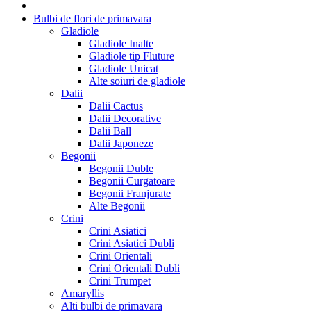
Bulbi de flori de primavara
Gladiole
Gladiole Inalte
Gladiole tip Fluture
Gladiole Unicat
Alte soiuri de gladiole
Dalii
Dalii Cactus
Dalii Decorative
Dalii Ball
Dalii Japoneze
Begonii
Begonii Duble
Begonii Curgatoare
Begonii Franjurate
Alte Begonii
Crini
Crini Asiatici
Crini Asiatici Dubli
Crini Orientali
Crini Orientali Dubli
Crini Trumpet
Amaryllis
Alti bulbi de primavara