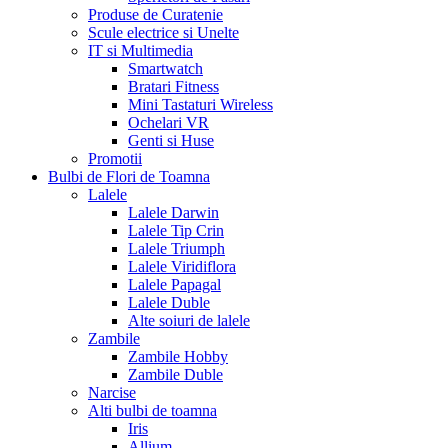
Produse de Curatenie
Scule electrice si Unelte
IT si Multimedia
Smartwatch
Bratari Fitness
Mini Tastaturi Wireless
Ochelari VR
Genti si Huse
Promotii
Bulbi de Flori de Toamna
Lalele
Lalele Darwin
Lalele Tip Crin
Lalele Triumph
Lalele Viridiflora
Lalele Papagal
Lalele Duble
Alte soiuri de lalele
Zambile
Zambile Hobby
Zambile Duble
Narcise
Alti bulbi de toamna
Iris
Allium