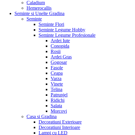
Caladium
Hemerocallis
Seminte si Unelte Gradina
Seminte
Seminte Flori
Seminte Legume Hobby
Seminte Legume Profesionale
Ardei Iute
Conopida
Rosii
Ardei Gras
Gogosar
Fasole
Ceapa
Varza
Vinete
Telina
Patrunjel
Ridichi
Salata
Morcovi
Casa si Gradina
Decoratiuni Exterioare
Decoratiuni Interioare
Lampi cu LED