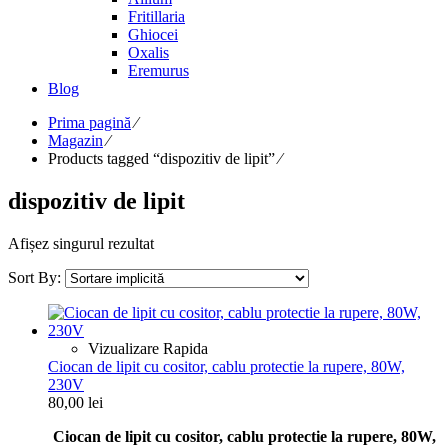
Fritillaria
Ghiocei
Oxalis
Eremurus
Blog
Prima pagină
⁄
Magazin
⁄
Products tagged “dispozitiv de lipit”
⁄
dispozitiv de lipit
Afișez singurul rezultat
Sort By:
Vizualizare Rapida
Ciocan de lipit cu cositor, cablu protectie la rupere, 80W,
230V
80,00
lei
Ciocan de lipit cu cositor, cablu protectie la rupere, 80W,