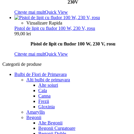
230V
Citește mai mult
Quick View
Vizualizare Rapida
Pistol de lipit cu fludor 100 W, 230 V, rosu
99,00
lei
Pistol de lipit cu fludor 100 W, 230 V, rosu
Citește mai mult
Quick View
Categorii de produse
Bulbi de Flori de Primavara
Alti bulbi de primavara
Alte soiuri
Cala
Canna
Frezii
Gloxinia
Amaryllis
Begonii
Alte Begonii
Begonii Curgatoare
Begonii Duble