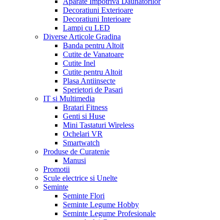
Aparate Impotriva Daunatorilor
Decoratiuni Exterioare
Decoratiuni Interioare
Lampi cu LED
Diverse Articole Gradina
Banda pentru Altoit
Cutite de Vanatoare
Cutite Inel
Cutite pentru Altoit
Plasa Antiinsecte
Sperietori de Pasari
IT si Multimedia
Bratari Fitness
Genti si Huse
Mini Tastaturi Wireless
Ochelari VR
Smartwatch
Produse de Curatenie
Manusi
Promotii
Scule electrice si Unelte
Seminte
Seminte Flori
Seminte Legume Hobby
Seminte Legume Profesionale