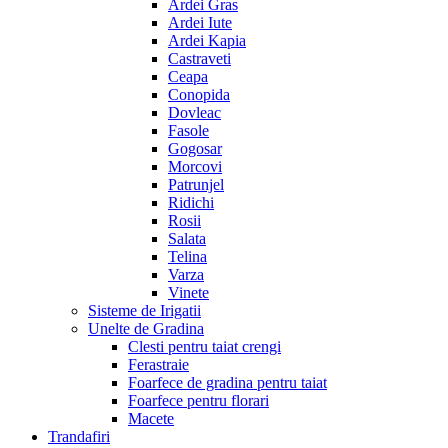
Ardei Gras
Ardei Iute
Ardei Kapia
Castraveti
Ceapa
Conopida
Dovleac
Fasole
Gogosar
Morcovi
Patrunjel
Ridichi
Rosii
Salata
Telina
Varza
Vinete
Sisteme de Irigatii
Unelte de Gradina
Clesti pentru taiat crengi
Ferastraie
Foarfece de gradina pentru taiat
Foarfece pentru florari
Macete
Trandafiri