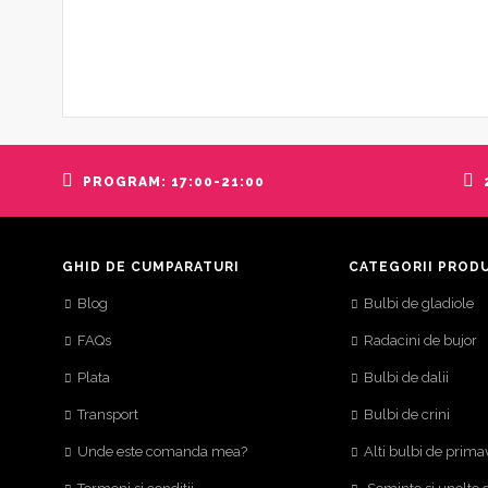
PROGRAM: 17:00-21:00
GHID DE CUMPARATURI
CATEGORII PROD
Blog
Bulbi de gladiole
FAQs
Radacini de bujor
Plata
Bulbi de dalii
Transport
Bulbi de crini
Unde este comanda mea?
Alti bulbi de prima