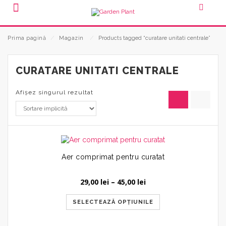
Prima pagină
⁄
Magazin
⁄
Products tagged “curatare unitati centrale”
CURATARE UNITATI CENTRALE
Afișez singurul rezultat
Aer comprimat pentru curatat
Interval
29,00
lei
–
45,00
lei
de
prețuri:
SELECTEAZĂ OPȚIUNILE
29,00 lei
până