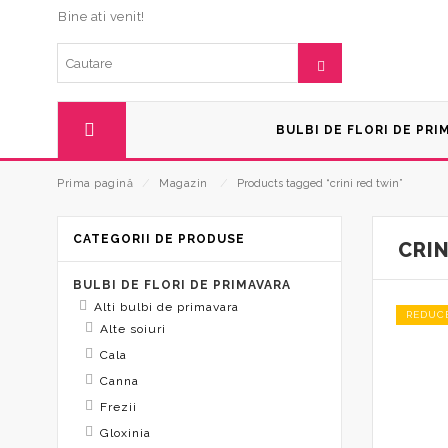
Bine ati venit!
BULBI DE FLORI DE PRI
Prima pagină
⁄
Magazin
⁄
Products tagged “crini red twin”
CATEGORII DE PRODUSE
CRIN
BULBI DE FLORI DE PRIMAVARA
Alti bulbi de primavara
REDUC
Alte soiuri
Cala
Canna
Frezii
Gloxinia