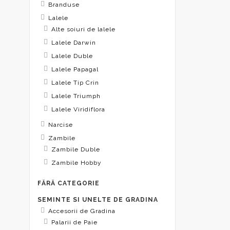
Branduse
Lalele
Alte soiuri de lalele
Lalele Darwin
Lalele Duble
Lalele Papagal
Lalele Tip Crin
Lalele Triumph
Lalele Viridiflora
Narcise
Zambile
Zambile Duble
Zambile Hobby
FĂRĂ CATEGORIE
SEMINTE SI UNELTE DE GRADINA
Accesorii de Gradina
Palarii de Paie