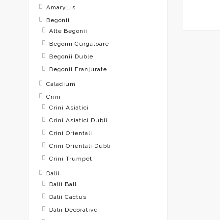
Amaryllis
Begonii
Alte Begonii
Begonii Curgatoare
Begonii Duble
Begonii Franjurate
Caladium
Crini
Crini Asiatici
Crini Asiatici Dubli
Crini Orientali
Crini Orientali Dubli
Crini Trumpet
Dalii
Dalii Ball
Dalii Cactus
Dalii Decorative