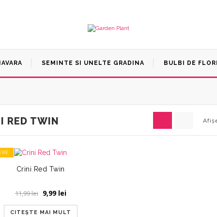
MAVARA
SEMINTE SI UNELTE GRADINA
BULBI DE FLOR
I RED TWIN
Afiș
ERE
Crini Red Twin
Prețul
Prețul
9,99
lei
11,99
lei
inițial
curent
a
este:
CITEȘTE MAI MULT