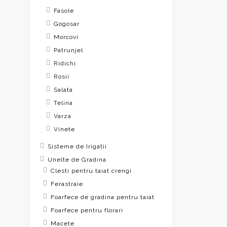
Fasole
Gogosar
Morcovi
Patrunjel
Ridichi
Rosii
Salata
Telina
Varza
Vinete
Sisteme de Irigatii
Unelte de Gradina
Clesti pentru taiat crengi
Ferastraie
Foarfece de gradina pentru taiat
Foarfece pentru florari
Macete