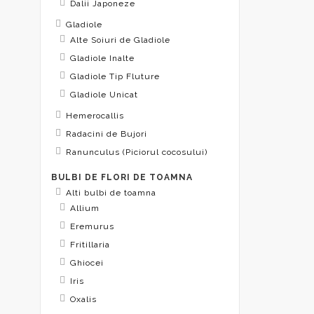
Dalii Japoneze
Gladiole
Alte Soiuri de Gladiole
Gladiole Inalte
Gladiole Tip Fluture
Gladiole Unicat
Hemerocallis
Radacini de Bujori
Ranunculus (Piciorul cocosului)
BULBI DE FLORI DE TOAMNA
Alti bulbi de toamna
Allium
Eremurus
Fritillaria
Ghiocei
Iris
Oxalis