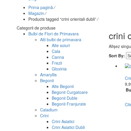
Prima pagină
⁄
Magazin
⁄
Products tagged “crini orientali dubli”
⁄
Categorii de produse
crini 
Bulbi de Flori de Primavara
Alti bulbi de primavara
Alte soiuri
Afișez singu
Cala
Sort By:
Canna
Frezii
Gloxinia
Amaryllis
Cri
Begonii
9,
Alte Begonii
Bu
Begonii Curgatoare
Begonii Duble
Begonii Franjurate
Cit
Caladium
Crini
Crini Asiatici
Crini Asiatici Dubli