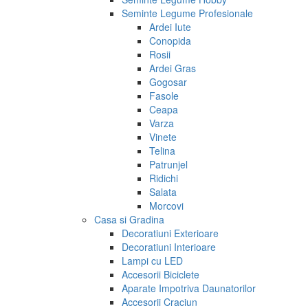
Seminte Legume Profesionale
Ardei Iute
Conopida
Rosii
Ardei Gras
Gogosar
Fasole
Ceapa
Varza
Vinete
Telina
Patrunjel
Ridichi
Salata
Morcovi
Casa si Gradina
Decoratiuni Exterioare
Decoratiuni Interioare
Lampi cu LED
Accesorii Biciclete
Aparate Impotriva Daunatorilor
Accesorii Craciun