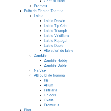
Genti si Huse
Promotii
Bulbi de Flori de Toamna
Lalele
Lalele Darwin
Lalele Tip Crin
Lalele Triumph
Lalele Viridiflora
Lalele Papagal
Lalele Duble
Alte soiuri de lalele
Zambile
Zambile Hobby
Zambile Duble
Narcise
Alti bulbi de toamna
Iris
Allium
Fritillaria
Ghiocei
Oxalis
Eremurus
Blog