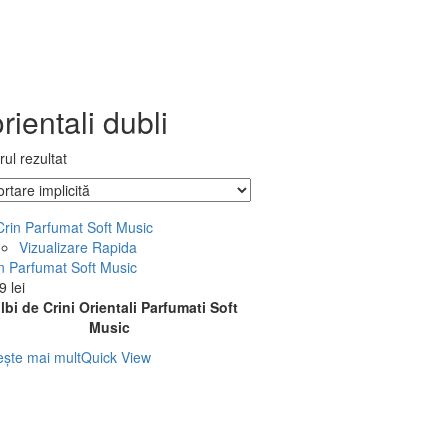
orientali dubli
rul rezultat
Vizualizare Rapida
n Parfumat Soft Music
99
lei
lbi de Crini Orientali Parfumati Soft
Music
ește mai mult
Quick View