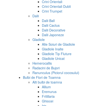
Crini Orientali
Crini Orientali Dubli
Crini Trumpet
Dalii
Dalii Ball
Dalii Cactus
Dalii Decorative
Dalii Japoneze
Gladiole
Alte Soiuri de Gladiole
Gladiole Inalte
Gladiole Tip Fluture
Gladiole Unicat
Hemerocallis
Radacini de Bujori
Ranunculus (Piciorul cocosului)
Bulbi de Flori de Toamna
Alti bulbi de toamna
Allium
Eremurus
Fritillaria
Ghiocei
Iris