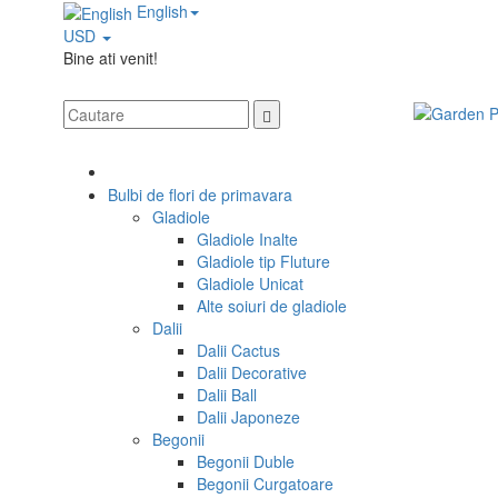
English
USD
Bine ati venit!
Bulbi de flori de primavara
Gladiole
Gladiole Inalte
Gladiole tip Fluture
Gladiole Unicat
Alte soiuri de gladiole
Dalii
Dalii Cactus
Dalii Decorative
Dalii Ball
Dalii Japoneze
Begonii
Begonii Duble
Begonii Curgatoare