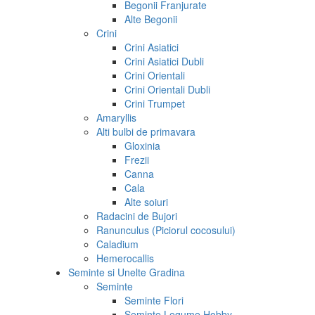
Begonii Franjurate
Alte Begonii
Crini
Crini Asiatici
Crini Asiatici Dubli
Crini Orientali
Crini Orientali Dubli
Crini Trumpet
Amaryllis
Alti bulbi de primavara
Gloxinia
Frezii
Canna
Cala
Alte soiuri
Radacini de Bujori
Ranunculus (Piciorul cocosului)
Caladium
Hemerocallis
Seminte si Unelte Gradina
Seminte
Seminte Flori
Seminte Legume Hobby