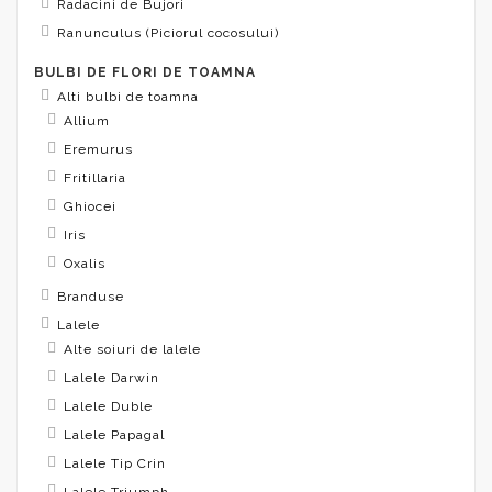
Radacini de Bujori
Ranunculus (Piciorul cocosului)
BULBI DE FLORI DE TOAMNA
Alti bulbi de toamna
Allium
Eremurus
Fritillaria
Ghiocei
Iris
Oxalis
Branduse
Lalele
Alte soiuri de lalele
Lalele Darwin
Lalele Duble
Lalele Papagal
Lalele Tip Crin
Lalele Triumph