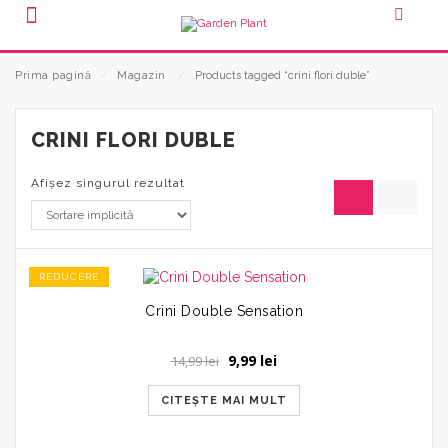
Prima pagină
⁄
Magazin
⁄
Products tagged “crini flori duble”
CRINI FLORI DUBLE
Afișez singurul rezultat
REDUCERE
Crini Double Sensation
Prețul
Prețul
9,99
lei
14,99
lei
inițial
curent
a
este:
CITEȘTE MAI MULT
fost:
9,99 lei.
14,99 lei.