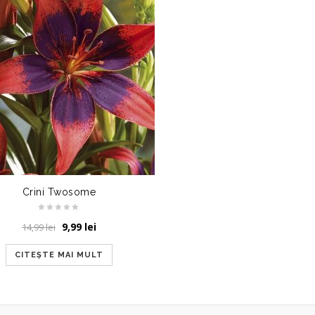
Crini Twosome
Prețul
Prețul
9,99
lei
14,99
lei
inițial
curent
a
este:
CITEȘTE MAI MULT
fost:
9,99 lei.
14,99 lei.