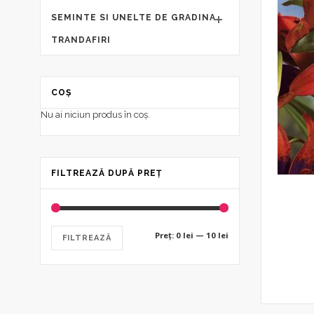
SEMINTE SI UNELTE DE GRADINA
TRANDAFIRI
COȘ
Nu ai niciun produs în coș.
FILTREAZĂ DUPĂ PREȚ
Preț
Preț
Preț:
0 lei
—
10 lei
FILTREAZĂ
minim
maxim