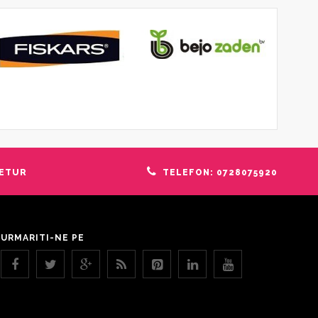
RETUR
TELEFON: 0728075920
URMARITI-NE PE