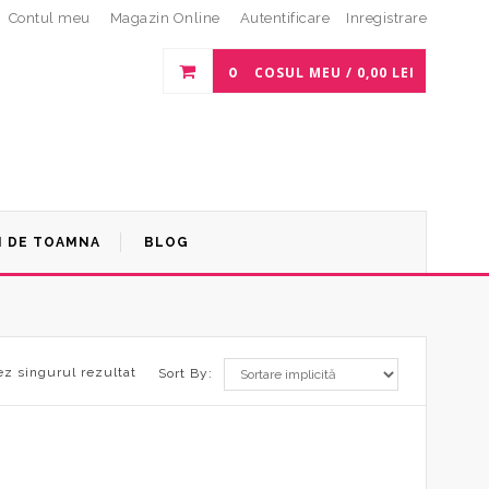
Contul meu
Magazin Online
Autentificare
Inregistrare
0
COSUL MEU /
0,00
LEI
I DE TOAMNA
BLOG
ez singurul rezultat
Sort By: