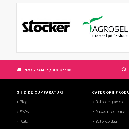
PROGRAM: 17:00-21:00
GHID DE CUMPARATURI
CATEGORII PROD
Blog
Bulbi de gladiole
FAQs
Radacini de bujor
Plata
Bulbi de dalii