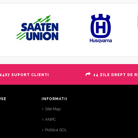
24X7 SUPORT CLIENTI
14 ZILE DREPT DE 
USE
INFORMATII
Site Map
ANPC
Politica SOL