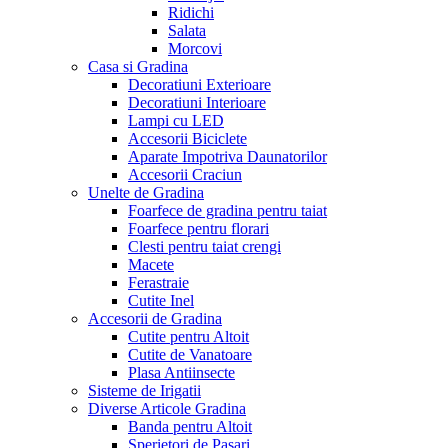
Ridichi
Salata
Morcovi
Casa si Gradina
Decoratiuni Exterioare
Decoratiuni Interioare
Lampi cu LED
Accesorii Biciclete
Aparate Impotriva Daunatorilor
Accesorii Craciun
Unelte de Gradina
Foarfece de gradina pentru taiat
Foarfece pentru florari
Clesti pentru taiat crengi
Macete
Ferastraie
Cutite Inel
Accesorii de Gradina
Cutite pentru Altoit
Cutite de Vanatoare
Plasa Antiinsecte
Sisteme de Irigatii
Diverse Articole Gradina
Banda pentru Altoit
Sperietori de Pasari