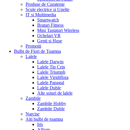
Produse de Curatenie
Scule electrice si Unelte
IT si Multimedia
Smartwatch
Bratari Fitness
Mini Tastaturi Wireless
Ochelari VR
Genti si Huse
Promotii
Bulbi de Flori de Toamna
Lalele
Lalele Darwin
Lalele Tip Crin
Lalele Triumph
Lalele Viridiflora
Lalele Papagal
Lalele Duble
Alte soiuri de lalele
Zambile
Zambile Hobby
Zambile Duble
Narcise
Alti bulbi de toamna
Iris
Allium