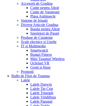
Accesorii de Gradina
Cutite pentru Altoit
Cutite de Vanatoare
Plasa Antiinsecte
Sisteme de Irigatii
Diverse Articole Gradina
Banda pentru Altoit
Sperietori de Pasari
Produse de Curatenie
Scule electrice si Unelte
IT si Multimedia
Smartwatch
Bratari Fitness
Mini Tastaturi Wireless
Ochelari VR
Genti si Huse
Promotii
Bulbi de Flori de Toamna
Lalele
Lalele Darwin
Lalele Tip Crin
Lalele Triumph
Lalele Viridiflora
Lalele Papagal
Lalele Duble