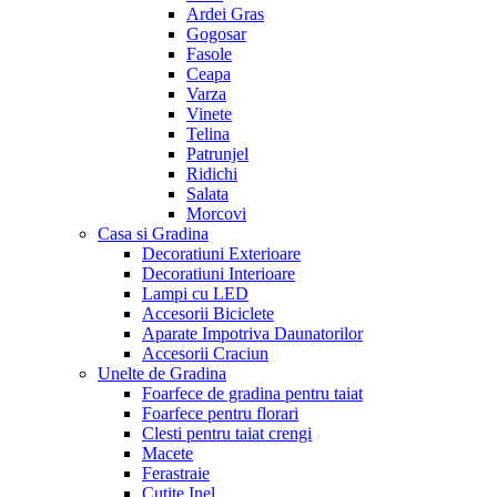
Ardei Gras
Gogosar
Fasole
Ceapa
Varza
Vinete
Telina
Patrunjel
Ridichi
Salata
Morcovi
Casa si Gradina
Decoratiuni Exterioare
Decoratiuni Interioare
Lampi cu LED
Accesorii Biciclete
Aparate Impotriva Daunatorilor
Accesorii Craciun
Unelte de Gradina
Foarfece de gradina pentru taiat
Foarfece pentru florari
Clesti pentru taiat crengi
Macete
Ferastraie
Cutite Inel