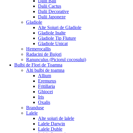
Dalii Ball
Dalii Cactus
Dalii Decorative
Dalii Japoneze
Gladiole
Alte Soiuri de Gladiole
Gladiole Inalte
Gladiole Tip Fluture
Gladiole Unicat
Hemerocallis
Radacini de Bujori
Ranunculus (Piciorul cocosului)
Bulbi de Flori de Toamna
Alti bulbi de toamna
Allium
Eremurus
Fritillaria
Ghiocei
Iris
Oxalis
Branduse
Lalele
Alte soiuri de lalele
Lalele Darwin
Lalele Duble