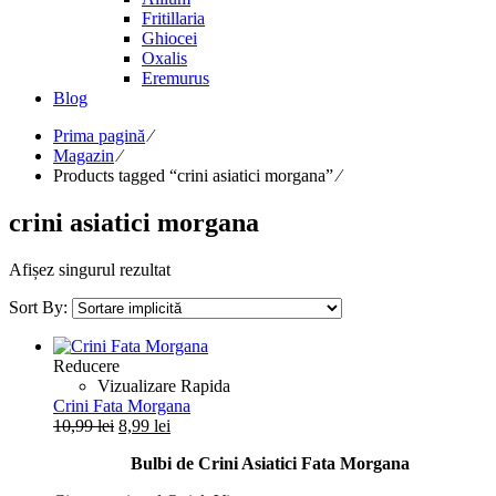
Fritillaria
Ghiocei
Oxalis
Eremurus
Blog
Prima pagină
⁄
Magazin
⁄
Products tagged “crini asiatici morgana”
⁄
crini asiatici morgana
Afișez singurul rezultat
Sort By:
Reducere
Vizualizare Rapida
Crini Fata Morgana
Prețul
Prețul
10,99
lei
8,99
lei
inițial
curent
Bulbi de Crini Asiatici Fata Morgana
a
este:
fost:
8,99 lei.