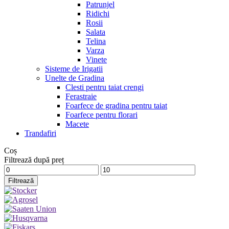
Patrunjel
Ridichi
Rosii
Salata
Telina
Varza
Vinete
Sisteme de Irigatii
Unelte de Gradina
Clesti pentru taiat crengi
Ferastraie
Foarfece de gradina pentru taiat
Foarfece pentru florari
Macete
Trandafiri
Coș
Filtrează după preț
Preț
Preț
minim
maxim
Filtrează