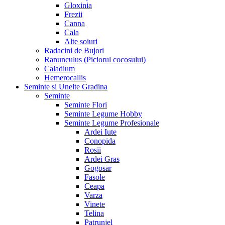
Gloxinia
Frezii
Canna
Cala
Alte soiuri
Radacini de Bujori
Ranunculus (Piciorul cocosului)
Caladium
Hemerocallis
Seminte si Unelte Gradina
Seminte
Seminte Flori
Seminte Legume Hobby
Seminte Legume Profesionale
Ardei Iute
Conopida
Rosii
Ardei Gras
Gogosar
Fasole
Ceapa
Varza
Vinete
Telina
Patrunjel