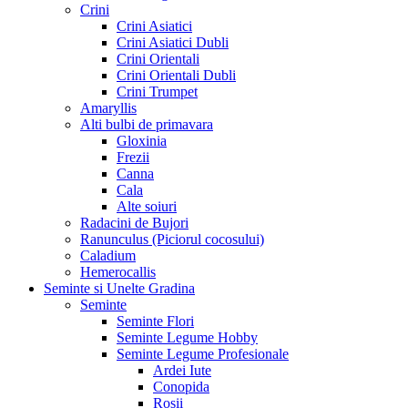
Crini
Crini Asiatici
Crini Asiatici Dubli
Crini Orientali
Crini Orientali Dubli
Crini Trumpet
Amaryllis
Alti bulbi de primavara
Gloxinia
Frezii
Canna
Cala
Alte soiuri
Radacini de Bujori
Ranunculus (Piciorul cocosului)
Caladium
Hemerocallis
Seminte si Unelte Gradina
Seminte
Seminte Flori
Seminte Legume Hobby
Seminte Legume Profesionale
Ardei Iute
Conopida
Rosii