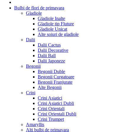
Bulbi de flori de primavara
Gladiole
Gladiole Inalte
Gladiole tip Fluture
Gladiole Unicat
Alte soiuri de gladiole
Dalii
Dalii Cactus
Dalii Decorative
Dalii Ball
Dalii Japoneze
Begonii
Begonii Duble
Begonii Curgatoare
Begonii Franjurate
Alte Begonii
Crini
Crini Asiatici
Crini Asiatici Dubli
Crini Orientali
Crini Orientali Dubli
Crini Trumpet
Amaryllis
Alti bulbi de primavara