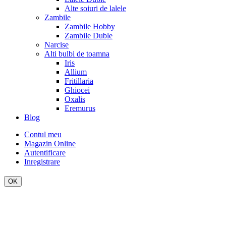
Alte soiuri de lalele
Zambile
Zambile Hobby
Zambile Duble
Narcise
Alti bulbi de toamna
Iris
Allium
Fritillaria
Ghiocei
Oxalis
Eremurus
Blog
Contul meu
Magazin Online
Autentificare
Inregistrare
OK