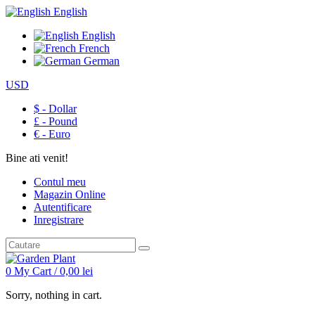
English
English
French
German
USD
$ - Dollar
£ - Pound
€ - Euro
Bine ati venit!
Contul meu
Magazin Online
Autentificare
Inregistrare
0
My Cart /
0,00
lei
Sorry, nothing in cart.