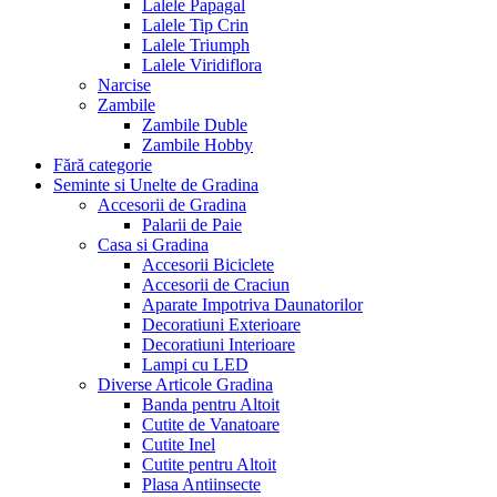
Lalele Papagal
Lalele Tip Crin
Lalele Triumph
Lalele Viridiflora
Narcise
Zambile
Zambile Duble
Zambile Hobby
Fără categorie
Seminte si Unelte de Gradina
Accesorii de Gradina
Palarii de Paie
Casa si Gradina
Accesorii Biciclete
Accesorii de Craciun
Aparate Impotriva Daunatorilor
Decoratiuni Exterioare
Decoratiuni Interioare
Lampi cu LED
Diverse Articole Gradina
Banda pentru Altoit
Cutite de Vanatoare
Cutite Inel
Cutite pentru Altoit
Plasa Antiinsecte