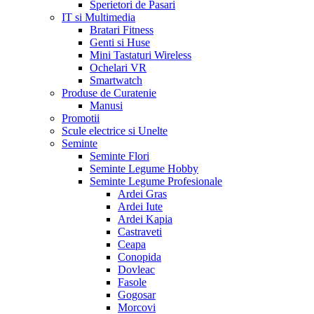
Sperietori de Pasari
IT si Multimedia
Bratari Fitness
Genti si Huse
Mini Tastaturi Wireless
Ochelari VR
Smartwatch
Produse de Curatenie
Manusi
Promotii
Scule electrice si Unelte
Seminte
Seminte Flori
Seminte Legume Hobby
Seminte Legume Profesionale
Ardei Gras
Ardei Iute
Ardei Kapia
Castraveti
Ceapa
Conopida
Dovleac
Fasole
Gogosar
Morcovi