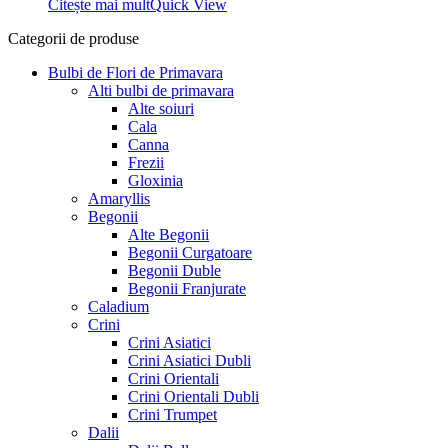
Citește mai mult
Quick View
10,99 lei.
Categorii de produse
Bulbi de Flori de Primavara
Alti bulbi de primavara
Alte soiuri
Cala
Canna
Frezii
Gloxinia
Amaryllis
Begonii
Alte Begonii
Begonii Curgatoare
Begonii Duble
Begonii Franjurate
Caladium
Crini
Crini Asiatici
Crini Asiatici Dubli
Crini Orientali
Crini Orientali Dubli
Crini Trumpet
Dalii