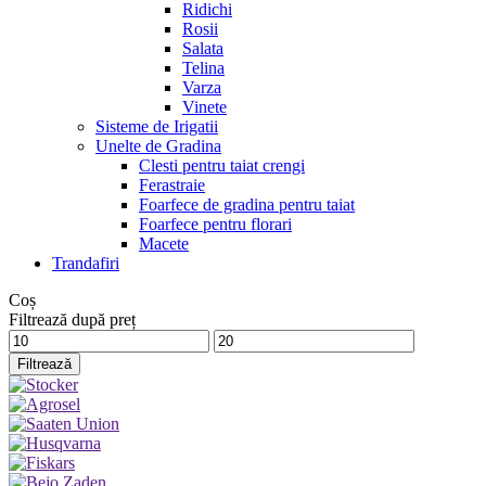
Ridichi
Rosii
Salata
Telina
Varza
Vinete
Sisteme de Irigatii
Unelte de Gradina
Clesti pentru taiat crengi
Ferastraie
Foarfece de gradina pentru taiat
Foarfece pentru florari
Macete
Trandafiri
Coș
Filtrează după preț
Preț
Preț
minim
maxim
Filtrează