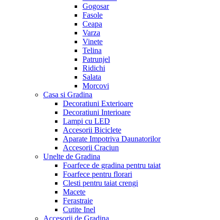
Gogosar
Fasole
Ceapa
Varza
Vinete
Telina
Patrunjel
Ridichi
Salata
Morcovi
Casa si Gradina
Decoratiuni Exterioare
Decoratiuni Interioare
Lampi cu LED
Accesorii Biciclete
Aparate Impotriva Daunatorilor
Accesorii Craciun
Unelte de Gradina
Foarfece de gradina pentru taiat
Foarfece pentru florari
Clesti pentru taiat crengi
Macete
Ferastraie
Cutite Inel
Accesorii de Gradina