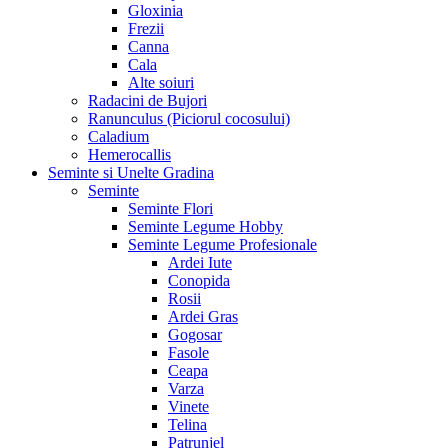
Gloxinia
Frezii
Canna
Cala
Alte soiuri
Radacini de Bujori
Ranunculus (Piciorul cocosului)
Caladium
Hemerocallis
Seminte si Unelte Gradina
Seminte
Seminte Flori
Seminte Legume Hobby
Seminte Legume Profesionale
Ardei Iute
Conopida
Rosii
Ardei Gras
Gogosar
Fasole
Ceapa
Varza
Vinete
Telina
Patrunjel