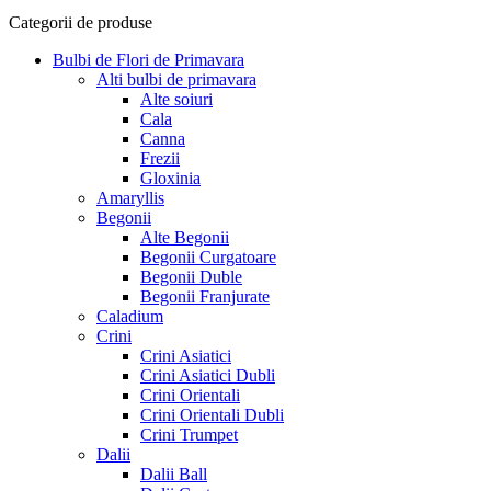
Categorii de produse
Bulbi de Flori de Primavara
Alti bulbi de primavara
Alte soiuri
Cala
Canna
Frezii
Gloxinia
Amaryllis
Begonii
Alte Begonii
Begonii Curgatoare
Begonii Duble
Begonii Franjurate
Caladium
Crini
Crini Asiatici
Crini Asiatici Dubli
Crini Orientali
Crini Orientali Dubli
Crini Trumpet
Dalii
Dalii Ball