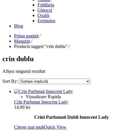
Fritillaria
Ghiocei
Oxalis
Eremurus
Blog
Prima pagină
⁄
Magazin
⁄
Products tagged “crin dublu”
⁄
crin dublu
Afișez singurul rezultat
Sort By:
Vizualizare Rapida
Crin Parfumat Innocent Lady
14,99
lei
Crini Parfumati Dubli Innocent Lady
Citește mai mult
Quick View