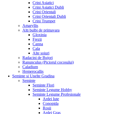
Crini Asiatici
Crini Asiatici Dubli
Crini Orientali
Crini Orientali Dubli
Crini Trumpet
Amaryllis
Alti bulbi de primavara
Gloxinia
Frezii
Canna
Cala
Alte soiuri
Radacini de Bujori
Ranunculus (Piciorul cocosului)
Caladium
Hemerocallis
Seminte si Unelte Gradina
Seminte
Seminte Flori
Seminte Legume Hobby
Seminte Legume Profesionale
Ardei Iute
Conopida
Rosii
Ardei Gras