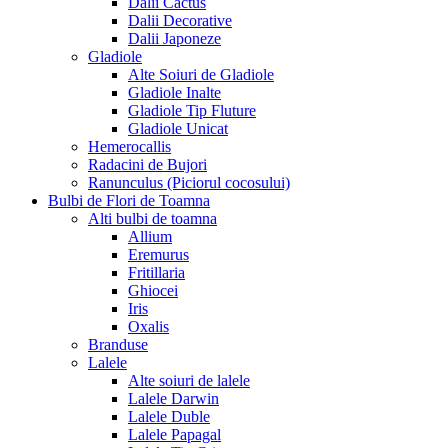
Dalii Cactus
Dalii Decorative
Dalii Japoneze
Gladiole
Alte Soiuri de Gladiole
Gladiole Inalte
Gladiole Tip Fluture
Gladiole Unicat
Hemerocallis
Radacini de Bujori
Ranunculus (Piciorul cocosului)
Bulbi de Flori de Toamna
Alti bulbi de toamna
Allium
Eremurus
Fritillaria
Ghiocei
Iris
Oxalis
Branduse
Lalele
Alte soiuri de lalele
Lalele Darwin
Lalele Duble
Lalele Papagal