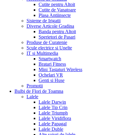
Cutite pentru Altoit
Cutite de Vanatoare
Plasa Antiinsecte
Sisteme de Irigatii
Diverse Articole Gradina
Banda pentru Altoit
Sperietori de Pasari
Produse de Curatenie
Scule electrice si Unelte
IT si Multimedia
Smartwatch
Bratari Fitness
Mini Tastaturi Wireless
Ochelari VR
Genti si Huse
Promotii
Bulbi de Flori de Toamna
Lalele
Lalele Darwin
Lalele Tip Crin
Lalele Triumph
Lalele Viridiflora
Lalele Papagal
Lalele Duble
Alte soiuri de lalele