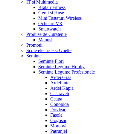
IT si Multimedia
Bratari Fitness
Genti si Huse
Mini Tastaturi Wireless
Ochelari VR
Smartwatch
Produse de Curatenie
Manusi
Promotii
Scule electrice si Unelte
Seminte
Seminte Flori
Seminte Legume Hobby
Seminte Legume Profesionale
Ardei Gras
Ardei Iute
Ardei Kapia
Castraveti
Ceapa
Conopida
Dovleac
Fasole
Gogosar
Morcovi
Patrunjel