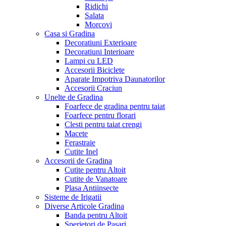
Ridichi
Salata
Morcovi
Casa si Gradina
Decoratiuni Exterioare
Decoratiuni Interioare
Lampi cu LED
Accesorii Biciclete
Aparate Impotriva Daunatorilor
Accesorii Craciun
Unelte de Gradina
Foarfece de gradina pentru taiat
Foarfece pentru florari
Clesti pentru taiat crengi
Macete
Ferastraie
Cutite Inel
Accesorii de Gradina
Cutite pentru Altoit
Cutite de Vanatoare
Plasa Antiinsecte
Sisteme de Irigatii
Diverse Articole Gradina
Banda pentru Altoit
Sperietori de Pasari