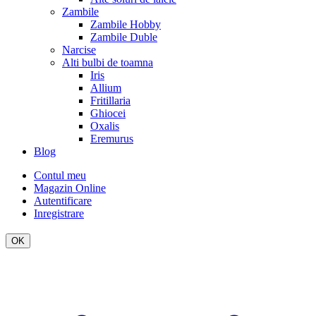
Zambile
Zambile Hobby
Zambile Duble
Narcise
Alti bulbi de toamna
Iris
Allium
Fritillaria
Ghiocei
Oxalis
Eremurus
Blog
Contul meu
Magazin Online
Autentificare
Inregistrare
OK