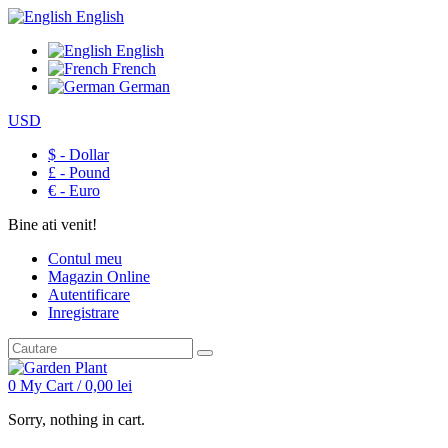
English
English
French
German
USD
$ - Dollar
£ - Pound
€ - Euro
Bine ati venit!
Contul meu
Magazin Online
Autentificare
Inregistrare
0
My Cart /
0,00
lei
Sorry, nothing in cart.