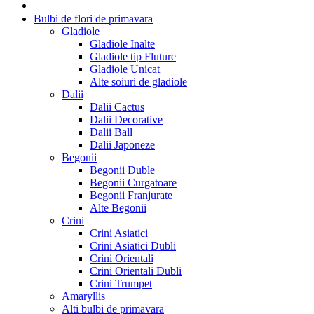
Bulbi de flori de primavara
Gladiole
Gladiole Inalte
Gladiole tip Fluture
Gladiole Unicat
Alte soiuri de gladiole
Dalii
Dalii Cactus
Dalii Decorative
Dalii Ball
Dalii Japoneze
Begonii
Begonii Duble
Begonii Curgatoare
Begonii Franjurate
Alte Begonii
Crini
Crini Asiatici
Crini Asiatici Dubli
Crini Orientali
Crini Orientali Dubli
Crini Trumpet
Amaryllis
Alti bulbi de primavara