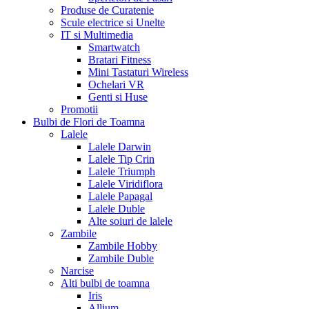
Produse de Curatenie
Scule electrice si Unelte
IT si Multimedia
Smartwatch
Bratari Fitness
Mini Tastaturi Wireless
Ochelari VR
Genti si Huse
Promotii
Bulbi de Flori de Toamna
Lalele
Lalele Darwin
Lalele Tip Crin
Lalele Triumph
Lalele Viridiflora
Lalele Papagal
Lalele Duble
Alte soiuri de lalele
Zambile
Zambile Hobby
Zambile Duble
Narcise
Alti bulbi de toamna
Iris
Allium