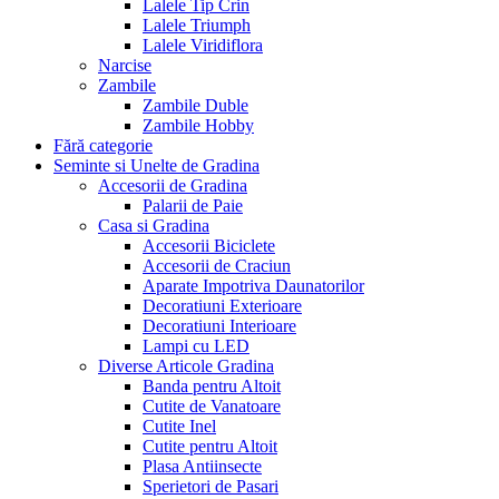
Lalele Tip Crin
Lalele Triumph
Lalele Viridiflora
Narcise
Zambile
Zambile Duble
Zambile Hobby
Fără categorie
Seminte si Unelte de Gradina
Accesorii de Gradina
Palarii de Paie
Casa si Gradina
Accesorii Biciclete
Accesorii de Craciun
Aparate Impotriva Daunatorilor
Decoratiuni Exterioare
Decoratiuni Interioare
Lampi cu LED
Diverse Articole Gradina
Banda pentru Altoit
Cutite de Vanatoare
Cutite Inel
Cutite pentru Altoit
Plasa Antiinsecte
Sperietori de Pasari