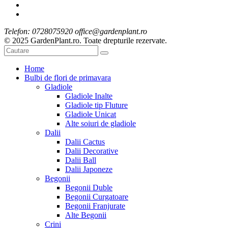
Telefon: 0728075920 office@gardenplant.ro
© 2025 GardenPlant.ro. Toate drepturile rezervate.
Home
Bulbi de flori de primavara
Gladiole
Gladiole Inalte
Gladiole tip Fluture
Gladiole Unicat
Alte soiuri de gladiole
Dalii
Dalii Cactus
Dalii Decorative
Dalii Ball
Dalii Japoneze
Begonii
Begonii Duble
Begonii Curgatoare
Begonii Franjurate
Alte Begonii
Crini