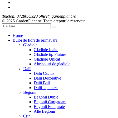
Telefon: 0728075920 office@gardenplant.ro
© 2025 GardenPlant.ro. Toate drepturile rezervate.
Home
Bulbi de flori de primavara
Gladiole
Gladiole Inalte
Gladiole tip Fluture
Gladiole Unicat
Alte soiuri de gladiole
Dalii
Dalii Cactus
Dalii Decorative
Dalii Ball
Dalii Japoneze
Begonii
Begonii Duble
Begonii Curgatoare
Begonii Franjurate
Alte Begonii
Crini