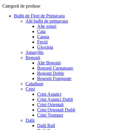
Categorii de produse
Bulbi de Flori de Primavara
Alti bulbi de primavara
Alte soiuri
Cala
Canna
Frezii
Gloxinia
Amaryllis
Begonii
Alte Begonii
Begonii Curgatoare
Begonii Duble
Begonii Franjurate
Caladium
Crini
Crini Asiatici
Crini Asiatici Dubli
Crini Orientali
Crini Orientali Dubli
Crini Trumpet
Dalii
Dalii Ball