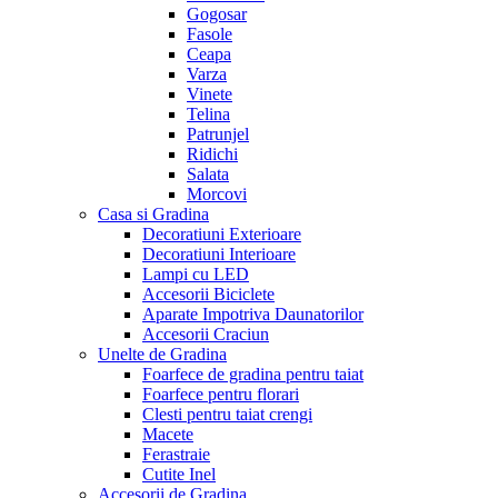
Gogosar
Fasole
Ceapa
Varza
Vinete
Telina
Patrunjel
Ridichi
Salata
Morcovi
Casa si Gradina
Decoratiuni Exterioare
Decoratiuni Interioare
Lampi cu LED
Accesorii Biciclete
Aparate Impotriva Daunatorilor
Accesorii Craciun
Unelte de Gradina
Foarfece de gradina pentru taiat
Foarfece pentru florari
Clesti pentru taiat crengi
Macete
Ferastraie
Cutite Inel
Accesorii de Gradina