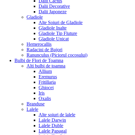
Dalii Cactus
Dalii Decorative
Dalii Japoneze
Gladiole
Alte Soiuri de Gladiole
Gladiole Inalte
Gladiole Tip Fluture
Gladiole Unicat
Hemerocallis
Radacini de Bujori
Ranunculus (Piciorul cocosului)
Bulbi de Flori de Toamna
Alti bulbi de toamna
Allium
Eremurus
Fritillaria
Ghiocei
Iris
Oxalis
Branduse
Lalele
Alte soiuri de lalele
Lalele Darwin
Lalele Duble
Lalele Papagal