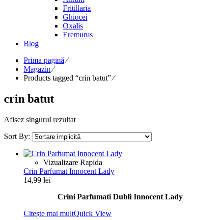
Fritillaria
Ghiocei
Oxalis
Eremurus
Blog
Prima pagină
⁄
Magazin
⁄
Products tagged “crin batut”
⁄
crin batut
Afișez singurul rezultat
Sort By:
Vizualizare Rapida
Crin Parfumat Innocent Lady
14,99
lei
Crini Parfumati Dubli Innocent Lady
Citește mai mult
Quick View