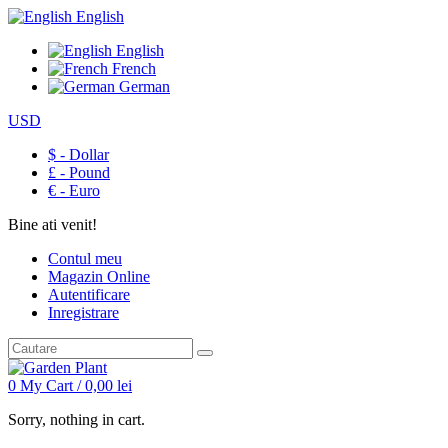
English
English
French
German
USD
$ - Dollar
£ - Pound
€ - Euro
Bine ati venit!
Contul meu
Magazin Online
Autentificare
Inregistrare
0
My Cart /
0,00
lei
Sorry, nothing in cart.