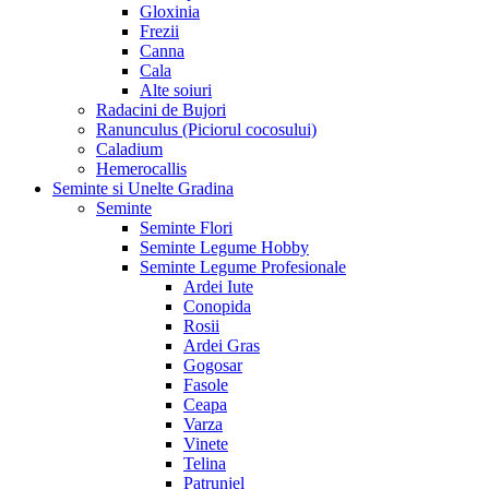
Gloxinia
Frezii
Canna
Cala
Alte soiuri
Radacini de Bujori
Ranunculus (Piciorul cocosului)
Caladium
Hemerocallis
Seminte si Unelte Gradina
Seminte
Seminte Flori
Seminte Legume Hobby
Seminte Legume Profesionale
Ardei Iute
Conopida
Rosii
Ardei Gras
Gogosar
Fasole
Ceapa
Varza
Vinete
Telina
Patrunjel