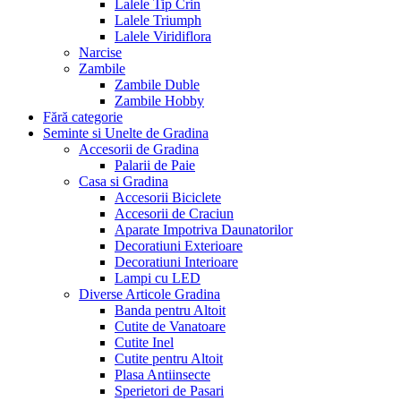
Lalele Tip Crin
Lalele Triumph
Lalele Viridiflora
Narcise
Zambile
Zambile Duble
Zambile Hobby
Fără categorie
Seminte si Unelte de Gradina
Accesorii de Gradina
Palarii de Paie
Casa si Gradina
Accesorii Biciclete
Accesorii de Craciun
Aparate Impotriva Daunatorilor
Decoratiuni Exterioare
Decoratiuni Interioare
Lampi cu LED
Diverse Articole Gradina
Banda pentru Altoit
Cutite de Vanatoare
Cutite Inel
Cutite pentru Altoit
Plasa Antiinsecte
Sperietori de Pasari