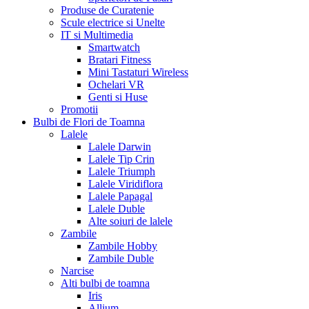
Produse de Curatenie
Scule electrice si Unelte
IT si Multimedia
Smartwatch
Bratari Fitness
Mini Tastaturi Wireless
Ochelari VR
Genti si Huse
Promotii
Bulbi de Flori de Toamna
Lalele
Lalele Darwin
Lalele Tip Crin
Lalele Triumph
Lalele Viridiflora
Lalele Papagal
Lalele Duble
Alte soiuri de lalele
Zambile
Zambile Hobby
Zambile Duble
Narcise
Alti bulbi de toamna
Iris
Allium