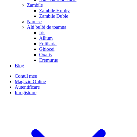
Zambile
Zambile Hobby
Zambile Duble
Narcise
Alti bulbi de toamna
Iris
Allium
Fritillaria
Ghiocei
Oxalis
Eremurus
Blog
Contul meu
Magazin Online
Autentificare
Inregistrare