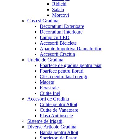
Ridichi
Salata
Morcovi
Casa si Gradina
Decoratiuni Exterioare
Decoratiuni Interioare
Lampi cu LED
Accesorii Biciclete
Aparate Impotriva Daunatorilor
Accesorii Craciun
Unelte de Gradina
Foarfece de gradina pentru taiat
Foarfece pentru florari
Clesti pentru taiat crengi
Macete
Ferastraie
Cutite Inel
Accesorii de Gradina
Cutite pentru Altoit
Cutite de Vanatoare
Plasa Antiinsecte
Sisteme de Irigatii
Diverse Articole Gradina
Banda pentru Altoit
Sperietori de Pasari