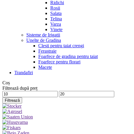
Ridichi
Rosii
Salata
Telina
Varza
Vinete
Sisteme de Irigatii
Unelte de Gradina
Clesti pentru taiat crengi
Ferastraie
Foarfece de gradina pentru taiat
Foarfece pentru florari
Macete
Trandafiri
Coș
Filtrează după preț
Preț
Preț
minim
maxim
Filtrează