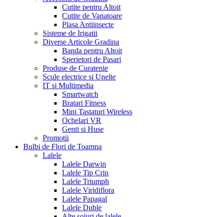
Cutite pentru Altoit
Cutite de Vanatoare
Plasa Antiinsecte
Sisteme de Irigatii
Diverse Articole Gradina
Banda pentru Altoit
Sperietori de Pasari
Produse de Curatenie
Scule electrice si Unelte
IT si Multimedia
Smartwatch
Bratari Fitness
Mini Tastaturi Wireless
Ochelari VR
Genti si Huse
Promotii
Bulbi de Flori de Toamna
Lalele
Lalele Darwin
Lalele Tip Crin
Lalele Triumph
Lalele Viridiflora
Lalele Papagal
Lalele Duble
Alte soiuri de lalele