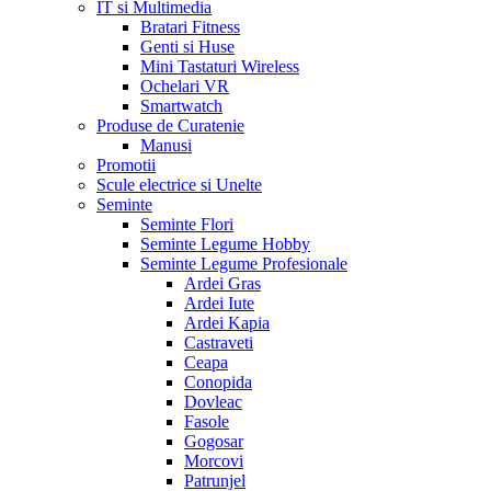
IT si Multimedia
Bratari Fitness
Genti si Huse
Mini Tastaturi Wireless
Ochelari VR
Smartwatch
Produse de Curatenie
Manusi
Promotii
Scule electrice si Unelte
Seminte
Seminte Flori
Seminte Legume Hobby
Seminte Legume Profesionale
Ardei Gras
Ardei Iute
Ardei Kapia
Castraveti
Ceapa
Conopida
Dovleac
Fasole
Gogosar
Morcovi
Patrunjel