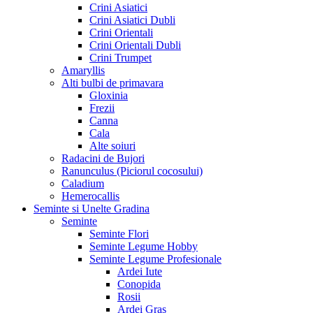
Crini Asiatici
Crini Asiatici Dubli
Crini Orientali
Crini Orientali Dubli
Crini Trumpet
Amaryllis
Alti bulbi de primavara
Gloxinia
Frezii
Canna
Cala
Alte soiuri
Radacini de Bujori
Ranunculus (Piciorul cocosului)
Caladium
Hemerocallis
Seminte si Unelte Gradina
Seminte
Seminte Flori
Seminte Legume Hobby
Seminte Legume Profesionale
Ardei Iute
Conopida
Rosii
Ardei Gras