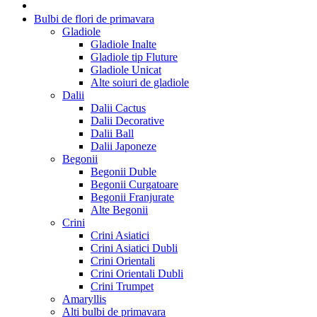
Bulbi de flori de primavara
Gladiole
Gladiole Inalte
Gladiole tip Fluture
Gladiole Unicat
Alte soiuri de gladiole
Dalii
Dalii Cactus
Dalii Decorative
Dalii Ball
Dalii Japoneze
Begonii
Begonii Duble
Begonii Curgatoare
Begonii Franjurate
Alte Begonii
Crini
Crini Asiatici
Crini Asiatici Dubli
Crini Orientali
Crini Orientali Dubli
Crini Trumpet
Amaryllis
Alti bulbi de primavara