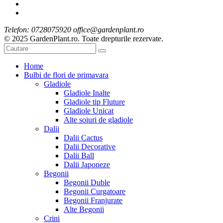
Telefon: 0728075920 office@gardenplant.ro
© 2025 GardenPlant.ro. Toate drepturile rezervate.
Home
Bulbi de flori de primavara
Gladiole
Gladiole Inalte
Gladiole tip Fluture
Gladiole Unicat
Alte soiuri de gladiole
Dalii
Dalii Cactus
Dalii Decorative
Dalii Ball
Dalii Japoneze
Begonii
Begonii Duble
Begonii Curgatoare
Begonii Franjurate
Alte Begonii
Crini