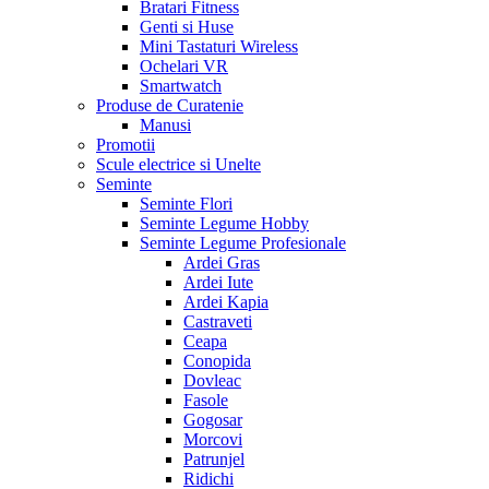
Bratari Fitness
Genti si Huse
Mini Tastaturi Wireless
Ochelari VR
Smartwatch
Produse de Curatenie
Manusi
Promotii
Scule electrice si Unelte
Seminte
Seminte Flori
Seminte Legume Hobby
Seminte Legume Profesionale
Ardei Gras
Ardei Iute
Ardei Kapia
Castraveti
Ceapa
Conopida
Dovleac
Fasole
Gogosar
Morcovi
Patrunjel
Ridichi