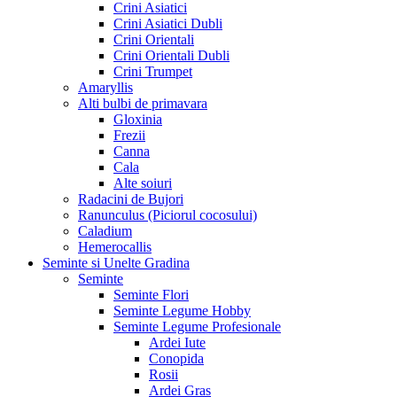
Crini Asiatici
Crini Asiatici Dubli
Crini Orientali
Crini Orientali Dubli
Crini Trumpet
Amaryllis
Alti bulbi de primavara
Gloxinia
Frezii
Canna
Cala
Alte soiuri
Radacini de Bujori
Ranunculus (Piciorul cocosului)
Caladium
Hemerocallis
Seminte si Unelte Gradina
Seminte
Seminte Flori
Seminte Legume Hobby
Seminte Legume Profesionale
Ardei Iute
Conopida
Rosii
Ardei Gras