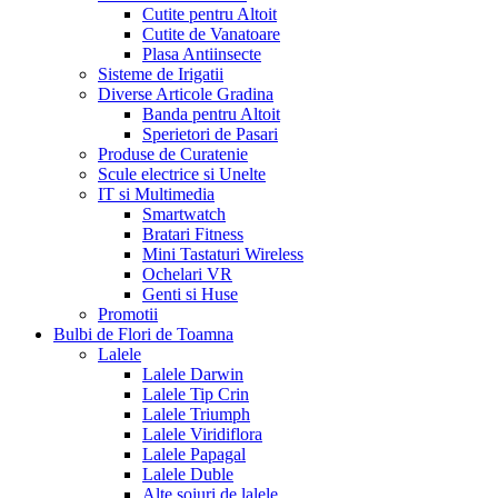
Cutite pentru Altoit
Cutite de Vanatoare
Plasa Antiinsecte
Sisteme de Irigatii
Diverse Articole Gradina
Banda pentru Altoit
Sperietori de Pasari
Produse de Curatenie
Scule electrice si Unelte
IT si Multimedia
Smartwatch
Bratari Fitness
Mini Tastaturi Wireless
Ochelari VR
Genti si Huse
Promotii
Bulbi de Flori de Toamna
Lalele
Lalele Darwin
Lalele Tip Crin
Lalele Triumph
Lalele Viridiflora
Lalele Papagal
Lalele Duble
Alte soiuri de lalele