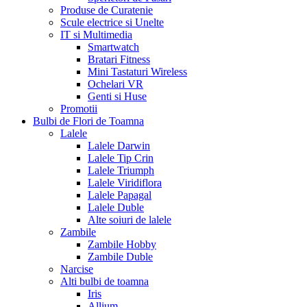
Produse de Curatenie
Scule electrice si Unelte
IT si Multimedia
Smartwatch
Bratari Fitness
Mini Tastaturi Wireless
Ochelari VR
Genti si Huse
Promotii
Bulbi de Flori de Toamna
Lalele
Lalele Darwin
Lalele Tip Crin
Lalele Triumph
Lalele Viridiflora
Lalele Papagal
Lalele Duble
Alte soiuri de lalele
Zambile
Zambile Hobby
Zambile Duble
Narcise
Alti bulbi de toamna
Iris
Allium