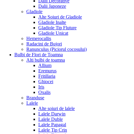
Dalii Decorative
Dalii Japoneze
Gladiole
Alte Soiuri de Gladiole
Gladiole Inalte
Gladiole Tip Fluture
Gladiole Unicat
Hemerocallis
Radacini de Bujori
Ranunculus (Piciorul cocosului)
Bulbi de Flori de Toamna
Alti bulbi de toamna
Allium
Eremurus
Fritillaria
Ghiocei
Iris
Oxalis
Branduse
Lalele
Alte soiuri de lalele
Lalele Darwin
Lalele Duble
Lalele Papagal
Lalele Tip Crin