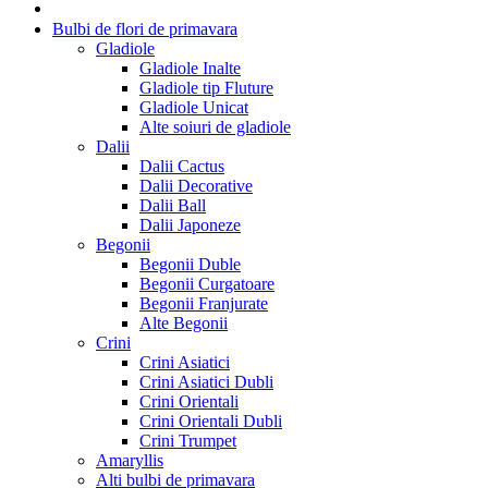
Bulbi de flori de primavara
Gladiole
Gladiole Inalte
Gladiole tip Fluture
Gladiole Unicat
Alte soiuri de gladiole
Dalii
Dalii Cactus
Dalii Decorative
Dalii Ball
Dalii Japoneze
Begonii
Begonii Duble
Begonii Curgatoare
Begonii Franjurate
Alte Begonii
Crini
Crini Asiatici
Crini Asiatici Dubli
Crini Orientali
Crini Orientali Dubli
Crini Trumpet
Amaryllis
Alti bulbi de primavara