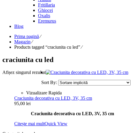
Fritillaria
Ghiocei
Oxalis
Eremurus
Blog
Prima pagină
⁄
Magazin
⁄
Products tagged “craciunita cu led”
⁄
craciunita cu led
Afișez singurul rezultat
Sort By:
Vizualizare Rapida
Craciunita decorativa cu LED, 3V, 35 cm
95,00
lei
Craciunita decorativa cu LED, 3V, 35 cm
Citește mai mult
Quick View