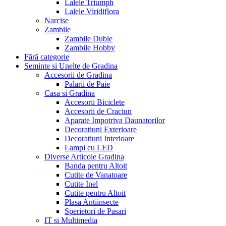
Lalele Triumph
Lalele Viridiflora
Narcise
Zambile
Zambile Duble
Zambile Hobby
Fără categorie
Seminte si Unelte de Gradina
Accesorii de Gradina
Palarii de Paie
Casa si Gradina
Accesorii Biciclete
Accesorii de Craciun
Aparate Impotriva Daunatorilor
Decoratiuni Exterioare
Decoratiuni Interioare
Lampi cu LED
Diverse Articole Gradina
Banda pentru Altoit
Cutite de Vanatoare
Cutite Inel
Cutite pentru Altoit
Plasa Antiinsecte
Sperietori de Pasari
IT si Multimedia