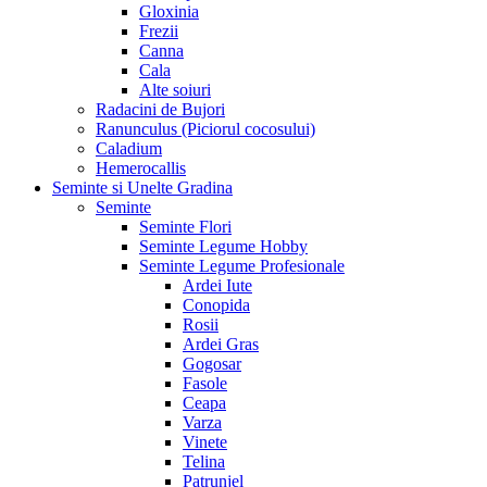
Gloxinia
Frezii
Canna
Cala
Alte soiuri
Radacini de Bujori
Ranunculus (Piciorul cocosului)
Caladium
Hemerocallis
Seminte si Unelte Gradina
Seminte
Seminte Flori
Seminte Legume Hobby
Seminte Legume Profesionale
Ardei Iute
Conopida
Rosii
Ardei Gras
Gogosar
Fasole
Ceapa
Varza
Vinete
Telina
Patrunjel