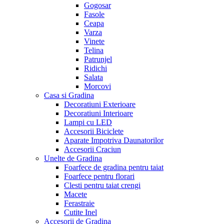
Gogosar
Fasole
Ceapa
Varza
Vinete
Telina
Patrunjel
Ridichi
Salata
Morcovi
Casa si Gradina
Decoratiuni Exterioare
Decoratiuni Interioare
Lampi cu LED
Accesorii Biciclete
Aparate Impotriva Daunatorilor
Accesorii Craciun
Unelte de Gradina
Foarfece de gradina pentru taiat
Foarfece pentru florari
Clesti pentru taiat crengi
Macete
Ferastraie
Cutite Inel
Accesorii de Gradina