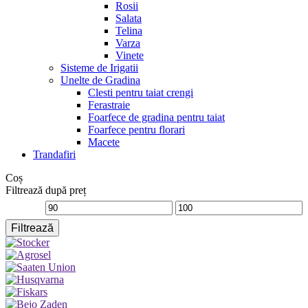
Rosii
Salata
Telina
Varza
Vinete
Sisteme de Irigatii
Unelte de Gradina
Clesti pentru taiat crengi
Ferastraie
Foarfece de gradina pentru taiat
Foarfece pentru florari
Macete
Trandafiri
Coș
Filtrează după preț
Preț
Preț
Filtrează
minim
maxim