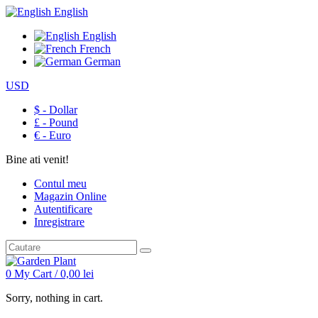
English
English
French
German
USD
$ - Dollar
£ - Pound
€ - Euro
Bine ati venit!
Contul meu
Magazin Online
Autentificare
Inregistrare
0
My Cart /
0,00
lei
Sorry, nothing in cart.