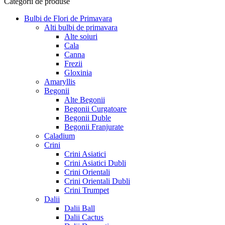
Categorii de produse
Bulbi de Flori de Primavara
Alti bulbi de primavara
Alte soiuri
Cala
Canna
Frezii
Gloxinia
Amaryllis
Begonii
Alte Begonii
Begonii Curgatoare
Begonii Duble
Begonii Franjurate
Caladium
Crini
Crini Asiatici
Crini Asiatici Dubli
Crini Orientali
Crini Orientali Dubli
Crini Trumpet
Dalii
Dalii Ball
Dalii Cactus