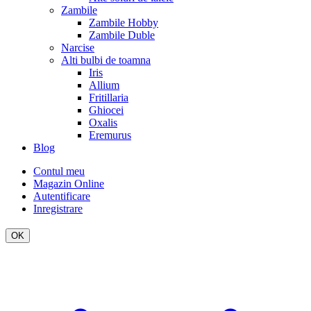
Zambile
Zambile Hobby
Zambile Duble
Narcise
Alti bulbi de toamna
Iris
Allium
Fritillaria
Ghiocei
Oxalis
Eremurus
Blog
Contul meu
Magazin Online
Autentificare
Inregistrare
OK