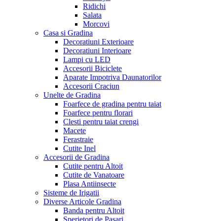
Ridichi
Salata
Morcovi
Casa si Gradina
Decoratiuni Exterioare
Decoratiuni Interioare
Lampi cu LED
Accesorii Biciclete
Aparate Impotriva Daunatorilor
Accesorii Craciun
Unelte de Gradina
Foarfece de gradina pentru taiat
Foarfece pentru florari
Clesti pentru taiat crengi
Macete
Ferastraie
Cutite Inel
Accesorii de Gradina
Cutite pentru Altoit
Cutite de Vanatoare
Plasa Antiinsecte
Sisteme de Irigatii
Diverse Articole Gradina
Banda pentru Altoit
Sperietori de Pasari