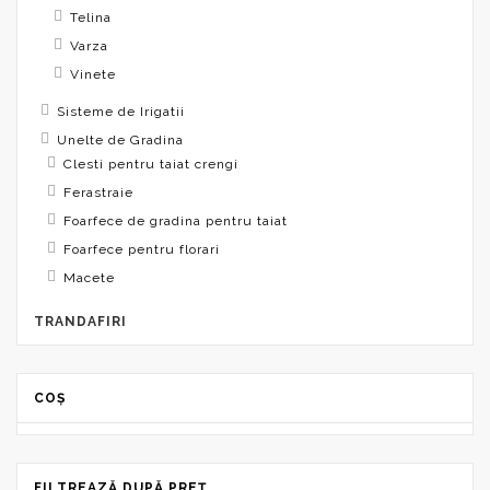
Telina
Varza
Vinete
Sisteme de Irigatii
Unelte de Gradina
Clesti pentru taiat crengi
Ferastraie
Foarfece de gradina pentru taiat
Foarfece pentru florari
Macete
TRANDAFIRI
COȘ
FILTREAZĂ DUPĂ PREȚ