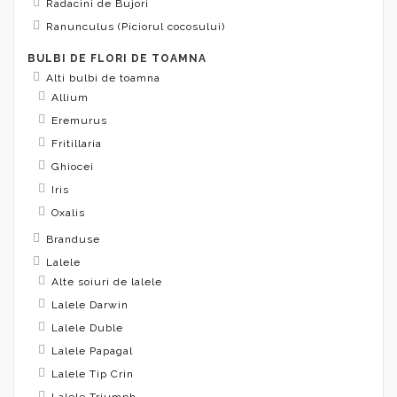
Radacini de Bujori
Ranunculus (Piciorul cocosului)
BULBI DE FLORI DE TOAMNA
Alti bulbi de toamna
Allium
Eremurus
Fritillaria
Ghiocei
Iris
Oxalis
Branduse
Lalele
Alte soiuri de lalele
Lalele Darwin
Lalele Duble
Lalele Papagal
Lalele Tip Crin
Lalele Triumph