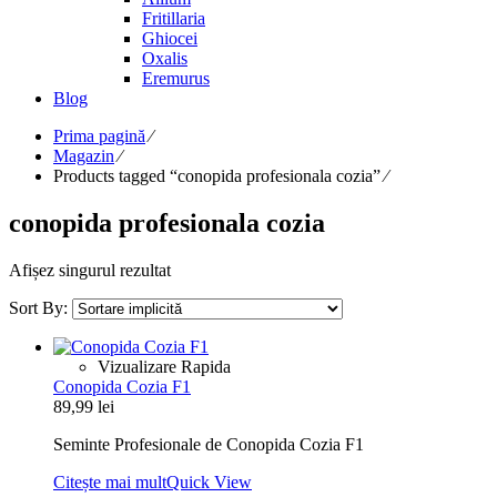
Fritillaria
Ghiocei
Oxalis
Eremurus
Blog
Prima pagină
⁄
Magazin
⁄
Products tagged “conopida profesionala cozia”
⁄
conopida profesionala cozia
Afișez singurul rezultat
Sort By:
Vizualizare Rapida
Conopida Cozia F1
89,99
lei
Seminte Profesionale de Conopida Cozia F1
Citește mai mult
Quick View