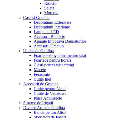
Ridichi
Salata
Morcovi
Casa si Gradina
Decoratiuni Exterioare
Decoratiuni Interioare
Lampi cu LED
Accesorii Biciclete
Aparate Impotriva Daunatorilor
Accesorii Craciun
Unelte de Gradina
Foarfece de gradina pentru taiat
Foarfece pentru florari
Clesti pentru taiat crengi
Macete
Ferastraie
Cutite Inel
Accesorii de Gradina
Cutite pentru Altoit
Cutite de Vanatoare
Plasa Antiinsecte
Sisteme de Irigatii
Diverse Articole Gradina
Banda pentru Altoit
Sperietori de Pasari