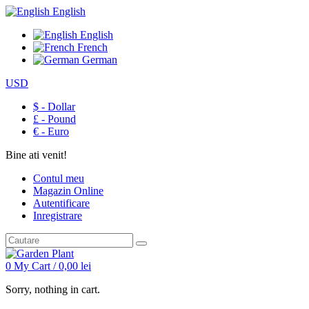
English
English
French
German
USD
$ - Dollar
£ - Pound
€ - Euro
Bine ati venit!
Contul meu
Magazin Online
Autentificare
Inregistrare
0
My Cart /
0,00
lei
Sorry, nothing in cart.