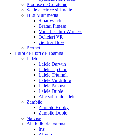
Produse de Curatenie
Scule electrice si Unelte
IT si Multimedia
Smartwatch
Bratari Fitness
Mini Tastaturi Wireless
Ochelari VR
Genti si Huse
Promotii
Bulbi de Flori de Toamna
Lalele
Lalele Darwin
Lalele Tip Crin
Lalele Triumph
Lalele Viridiflora
Lalele Papagal
Lalele Duble
Alte soiuri de lalele
Zambile
Zambile Hobby
Zambile Duble
Narcise
Alti bulbi de toamna
Iris
Allium