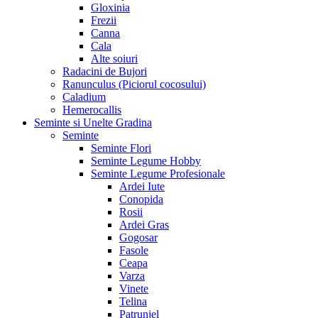
Gloxinia
Frezii
Canna
Cala
Alte soiuri
Radacini de Bujori
Ranunculus (Piciorul cocosului)
Caladium
Hemerocallis
Seminte si Unelte Gradina
Seminte
Seminte Flori
Seminte Legume Hobby
Seminte Legume Profesionale
Ardei Iute
Conopida
Rosii
Ardei Gras
Gogosar
Fasole
Ceapa
Varza
Vinete
Telina
Patrunjel