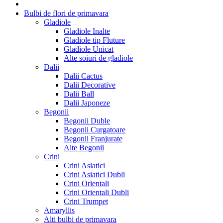
Bulbi de flori de primavara
Gladiole
Gladiole Inalte
Gladiole tip Fluture
Gladiole Unicat
Alte soiuri de gladiole
Dalii
Dalii Cactus
Dalii Decorative
Dalii Ball
Dalii Japoneze
Begonii
Begonii Duble
Begonii Curgatoare
Begonii Franjurate
Alte Begonii
Crini
Crini Asiatici
Crini Asiatici Dubli
Crini Orientali
Crini Orientali Dubli
Crini Trumpet
Amaryllis
Alti bulbi de primavara