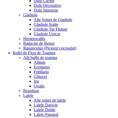
Dalii Cactus
Dalii Decorative
Dalii Japoneze
Gladiole
Alte Soiuri de Gladiole
Gladiole Inalte
Gladiole Tip Fluture
Gladiole Unicat
Hemerocallis
Radacini de Bujori
Ranunculus (Piciorul cocosului)
Bulbi de Flori de Toamna
Alti bulbi de toamna
Allium
Eremurus
Fritillaria
Ghiocei
Iris
Oxalis
Branduse
Lalele
Alte soiuri de lalele
Lalele Darwin
Lalele Duble
Lalele Papagal