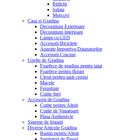
Ridichi
Salata
Morcovi
Casa si Gradina
Decoratiuni Exterioare
Decoratiuni Interioare
Lampi cu LED
Accesorii Biciclete
Aparate Impotriva Daunatorilor
Accesorii Craciun
Unelte de Gradina
Foarfece de gradina pentru taiat
Foarfece pentru florari
Clesti pentru taiat crengi
Macete
Ferastraie
Cutite Inel
Accesorii de Gradina
Cutite pentru Altoit
Cutite de Vanatoare
Plasa Antiinsecte
Sisteme de Irigatii
Diverse Articole Gradina
Banda pentru Altoit
Sperietori de Pasari