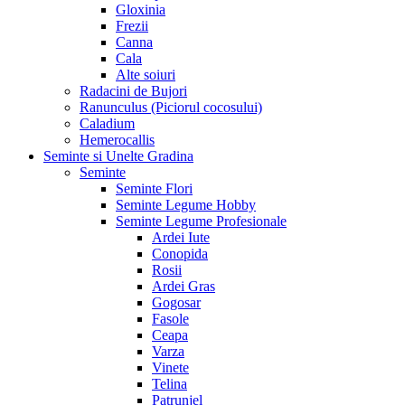
Gloxinia
Frezii
Canna
Cala
Alte soiuri
Radacini de Bujori
Ranunculus (Piciorul cocosului)
Caladium
Hemerocallis
Seminte si Unelte Gradina
Seminte
Seminte Flori
Seminte Legume Hobby
Seminte Legume Profesionale
Ardei Iute
Conopida
Rosii
Ardei Gras
Gogosar
Fasole
Ceapa
Varza
Vinete
Telina
Patrunjel