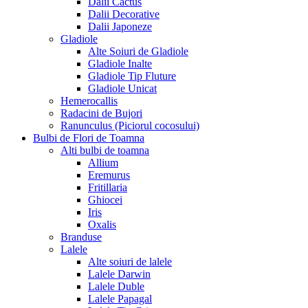
Dalii Cactus
Dalii Decorative
Dalii Japoneze
Gladiole
Alte Soiuri de Gladiole
Gladiole Inalte
Gladiole Tip Fluture
Gladiole Unicat
Hemerocallis
Radacini de Bujori
Ranunculus (Piciorul cocosului)
Bulbi de Flori de Toamna
Alti bulbi de toamna
Allium
Eremurus
Fritillaria
Ghiocei
Iris
Oxalis
Branduse
Lalele
Alte soiuri de lalele
Lalele Darwin
Lalele Duble
Lalele Papagal