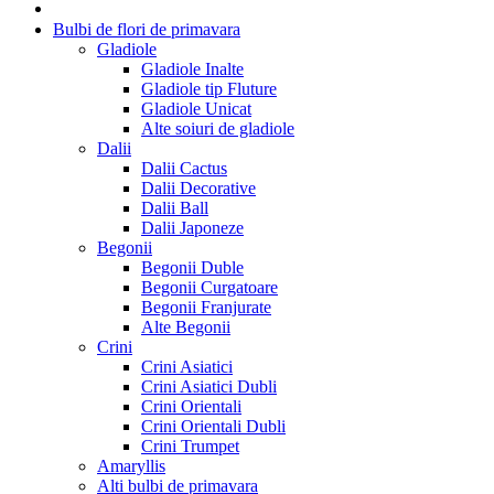
Bulbi de flori de primavara
Gladiole
Gladiole Inalte
Gladiole tip Fluture
Gladiole Unicat
Alte soiuri de gladiole
Dalii
Dalii Cactus
Dalii Decorative
Dalii Ball
Dalii Japoneze
Begonii
Begonii Duble
Begonii Curgatoare
Begonii Franjurate
Alte Begonii
Crini
Crini Asiatici
Crini Asiatici Dubli
Crini Orientali
Crini Orientali Dubli
Crini Trumpet
Amaryllis
Alti bulbi de primavara