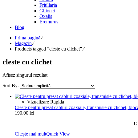
Fritillaria
Ghiocei
Oxalis
Eremurus
Blog
Prima pagină
⁄
Magazin
⁄
Products tagged “cleste cu clichet”
⁄
cleste cu clichet
Afișez singurul rezultat
Sort By:
Vizualizare Rapida
Cleste pentru presat cabluri coaxiale, transmisie cu clichet, blo
190,00
lei
Cl
Citește mai mult
Quick View