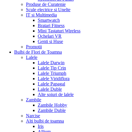
Produse de Curatenie
Scule electrice si Unelte
IT si Multimedia
Smartwatch
Bratari Fitness
Mini Tastaturi Wireless
Ochelari VR
Genti si Huse
Promotii
Bulbi de Flori de Toamna
Lalele
Lalele Darwin
Lalele Tip Crin
Lalele Triumph
Lalele Viridiflora
Lalele Papagal
Lalele Duble
Alte soiuri de lalele
Zambile
Zambile Hobby
Zambile Duble
Narcise
Alti bulbi de toamna
Iris
Allium