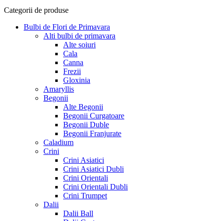
Categorii de produse
Bulbi de Flori de Primavara
Alti bulbi de primavara
Alte soiuri
Cala
Canna
Frezii
Gloxinia
Amaryllis
Begonii
Alte Begonii
Begonii Curgatoare
Begonii Duble
Begonii Franjurate
Caladium
Crini
Crini Asiatici
Crini Asiatici Dubli
Crini Orientali
Crini Orientali Dubli
Crini Trumpet
Dalii
Dalii Ball