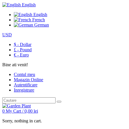
English
English
French
German
USD
$ - Dollar
£ - Pound
€ - Euro
Bine ati venit!
Contul meu
Magazin Online
Autentificare
Inregistrare
0
My Cart /
0,00
lei
Sorry, nothing in cart.