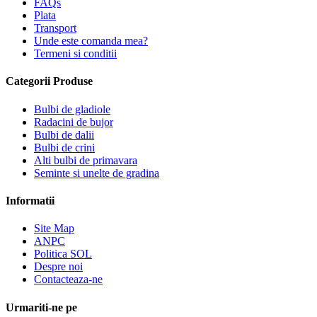
FAQs
Plata
Transport
Unde este comanda mea?
Termeni si conditii
Categorii Produse
Bulbi de gladiole
Radacini de bujor
Bulbi de dalii
Bulbi de crini
Alti bulbi de primavara
Seminte si unelte de gradina
Informatii
Site Map
ANPC
Politica SOL
Despre noi
Contacteaza-ne
Urmariti-ne pe