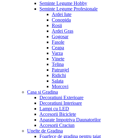
Seminte Legume Hobby
Seminte Legume Profesionale
Ardei Iute
Conopida
Rosii
Ardei Gras
Gogosar
Fasole
Ceapa
Varza
Vinete
Telina
Patrunjel
Ridichi
Salata
Morcovi
Casa si Gradina
Decoratiuni Exterioare
Decoratiuni Interioare
Lampi cu LED
Accesorii Biciclete
Aparate Impotriva Daunatorilor
Accesorii Craciun
Unelte de Gradina
Foarfece de gradina pentru taiat