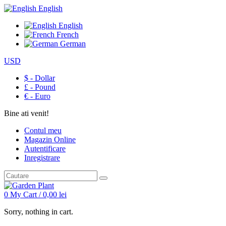
English
English
French
German
USD
$ - Dollar
£ - Pound
€ - Euro
Bine ati venit!
Contul meu
Magazin Online
Autentificare
Inregistrare
0
My Cart /
0,00
lei
Sorry, nothing in cart.