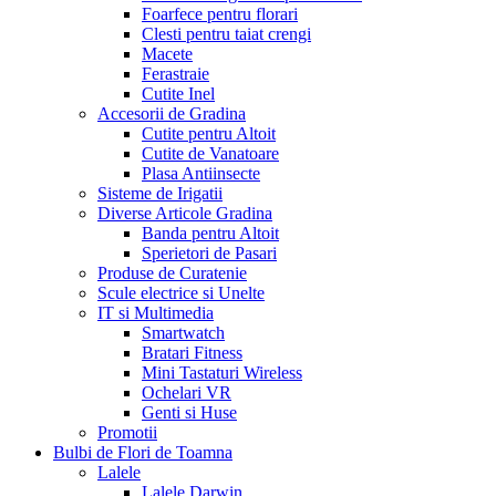
Foarfece pentru florari
Clesti pentru taiat crengi
Macete
Ferastraie
Cutite Inel
Accesorii de Gradina
Cutite pentru Altoit
Cutite de Vanatoare
Plasa Antiinsecte
Sisteme de Irigatii
Diverse Articole Gradina
Banda pentru Altoit
Sperietori de Pasari
Produse de Curatenie
Scule electrice si Unelte
IT si Multimedia
Smartwatch
Bratari Fitness
Mini Tastaturi Wireless
Ochelari VR
Genti si Huse
Promotii
Bulbi de Flori de Toamna
Lalele
Lalele Darwin