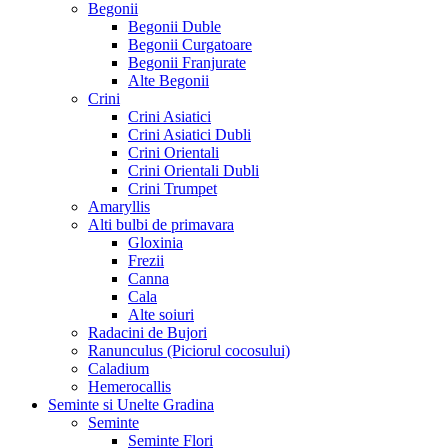
Begonii
Begonii Duble
Begonii Curgatoare
Begonii Franjurate
Alte Begonii
Crini
Crini Asiatici
Crini Asiatici Dubli
Crini Orientali
Crini Orientali Dubli
Crini Trumpet
Amaryllis
Alti bulbi de primavara
Gloxinia
Frezii
Canna
Cala
Alte soiuri
Radacini de Bujori
Ranunculus (Piciorul cocosului)
Caladium
Hemerocallis
Seminte si Unelte Gradina
Seminte
Seminte Flori