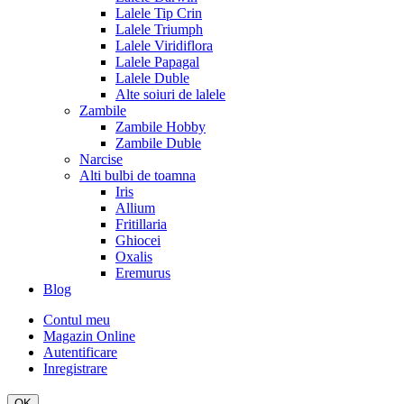
Lalele Tip Crin
Lalele Triumph
Lalele Viridiflora
Lalele Papagal
Lalele Duble
Alte soiuri de lalele
Zambile
Zambile Hobby
Zambile Duble
Narcise
Alti bulbi de toamna
Iris
Allium
Fritillaria
Ghiocei
Oxalis
Eremurus
Blog
Contul meu
Magazin Online
Autentificare
Inregistrare
OK