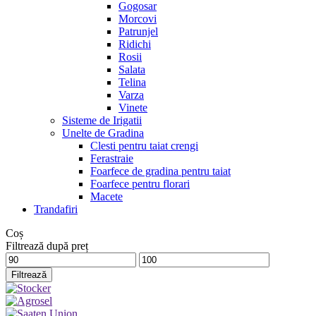
Gogosar
Morcovi
Patrunjel
Ridichi
Rosii
Salata
Telina
Varza
Vinete
Sisteme de Irigatii
Unelte de Gradina
Clesti pentru taiat crengi
Ferastraie
Foarfece de gradina pentru taiat
Foarfece pentru florari
Macete
Trandafiri
Coș
Filtrează după preț
Preț
Preț
minim
maxim
Filtrează