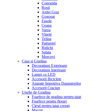
Conopida
Rosii
Ardei Gras
Gogosar
Fasole
Ceapa
Varza
Vinete
Telina
Patrunjel
Ridichi
Salata
Morcovi
Casa si Gradina
Decoratiuni Exterioare
Decoratiuni Interioare
Lampi cu LED
Accesorii Biciclete
Aparate Impotriva Daunatorilor
Accesorii Craciun
Unelte de Gradina
Foarfece de gradina pentru taiat
Foarfece pentru florari
Clesti pentru taiat crengi
Macete