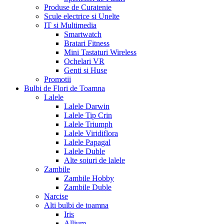
Produse de Curatenie
Scule electrice si Unelte
IT si Multimedia
Smartwatch
Bratari Fitness
Mini Tastaturi Wireless
Ochelari VR
Genti si Huse
Promotii
Bulbi de Flori de Toamna
Lalele
Lalele Darwin
Lalele Tip Crin
Lalele Triumph
Lalele Viridiflora
Lalele Papagal
Lalele Duble
Alte soiuri de lalele
Zambile
Zambile Hobby
Zambile Duble
Narcise
Alti bulbi de toamna
Iris
Allium