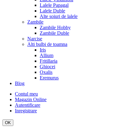
Lalele Papagal
Lalele Duble
Alte soiuri de lalele
Zambile
Zambile Hobby
Zambile Duble
Narcise
Alti bulbi de toamna
Iris
Allium
Fritillaria
Ghiocei
Oxalis
Eremurus
Blog
Contul meu
Magazin Online
Autentificare
Inregistrare
OK