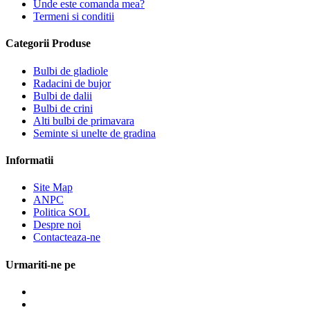
Unde este comanda mea?
Termeni si conditii
Categorii Produse
Bulbi de gladiole
Radacini de bujor
Bulbi de dalii
Bulbi de crini
Alti bulbi de primavara
Seminte si unelte de gradina
Informatii
Site Map
ANPC
Politica SOL
Despre noi
Contacteaza-ne
Urmariti-ne pe