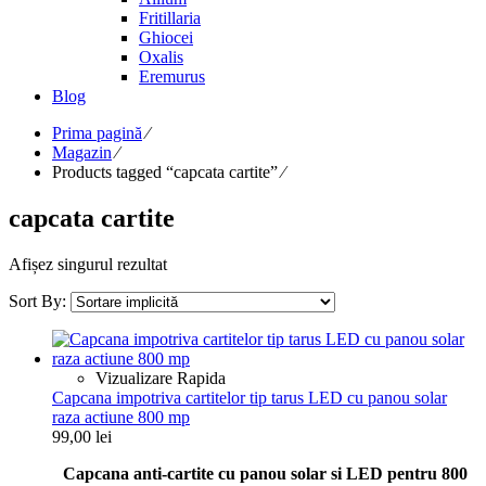
Fritillaria
Ghiocei
Oxalis
Eremurus
Blog
Prima pagină
⁄
Magazin
⁄
Products tagged “capcata cartite”
⁄
capcata cartite
Afișez singurul rezultat
Sort By:
Vizualizare Rapida
Capcana impotriva cartitelor tip tarus LED cu panou solar
raza actiune 800 mp
99,00
lei
Capcana anti-cartite cu panou solar si LED pentru 800