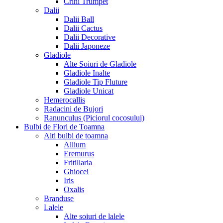
Crini Trumpet
Dalii
Dalii Ball
Dalii Cactus
Dalii Decorative
Dalii Japoneze
Gladiole
Alte Soiuri de Gladiole
Gladiole Inalte
Gladiole Tip Fluture
Gladiole Unicat
Hemerocallis
Radacini de Bujori
Ranunculus (Piciorul cocosului)
Bulbi de Flori de Toamna
Alti bulbi de toamna
Allium
Eremurus
Fritillaria
Ghiocei
Iris
Oxalis
Branduse
Lalele
Alte soiuri de lalele