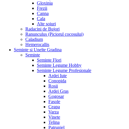
Gloxinia
Frezii
Canna
Cala
Alte soiuri
Radacini de Bujori
Ranunculus (Piciorul cocosului)
Caladium
Hemerocallis
Seminte si Unelte Gradina
Seminte
Seminte Flori
Seminte Legume Hobby
Seminte Legume Profesionale
Ardei Iute
Conopida
Rosii
Ardei Gras
Gogosar
Fasole
Ceapa
Varza
Vinete
Telina
Patrunjel