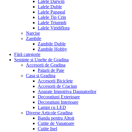
Lalele Darwin
Lalele Duble
Lalele Papagal
Lalele Tip Crin
Lalele Triumph
Lalele Viridiflora
Narcise
Zambile
Zambile Duble
Zambile Hobby
Fără categorie
Seminte si Unelte de Gradina
Accesorii de Gradina
Palarii de Paie
Casa si Gradina
Accesorii Biciclete
Accesorii de Craciun
Aparate Impotriva Daunatorilor
Decoratiuni Exterioare
Decoratiuni Interioare
Lampi cu LED
Diverse Articole Gradina
Banda pentru Altoit
Cutite de Vanatoare
Cutite Inel