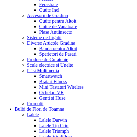
Ferastraie
Cutite Inel
Accesorii de Gradina
Cutite pentru Altoit
Cutite de Vanatoare
Plasa Antiinsecte
Sisteme de Irigatii
Diverse Articole Gradina
Banda pentru Altoit
Sperietori de Pasari
Produse de Curatenie
Scule electrice si Unelte
IT si Multimedia
Smartwatch
Bratari Fitness
Mini Tastaturi Wireless
Ochelari VR
Genti si Huse
Promotii
Bulbi de Flori de Toamna
Lalele
Lalele Darwin
Lalele Tip Crin
Lalele Triumph
Lalele Viridiflora