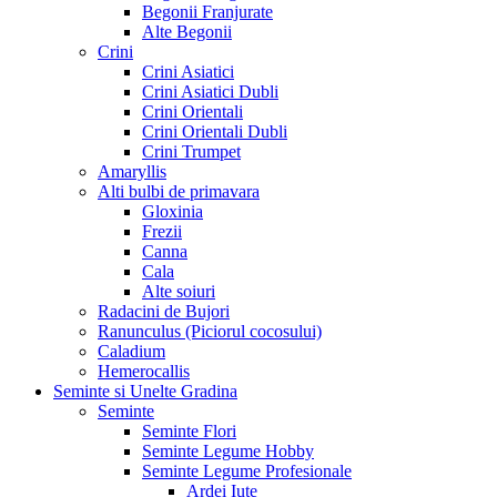
Begonii Franjurate
Alte Begonii
Crini
Crini Asiatici
Crini Asiatici Dubli
Crini Orientali
Crini Orientali Dubli
Crini Trumpet
Amaryllis
Alti bulbi de primavara
Gloxinia
Frezii
Canna
Cala
Alte soiuri
Radacini de Bujori
Ranunculus (Piciorul cocosului)
Caladium
Hemerocallis
Seminte si Unelte Gradina
Seminte
Seminte Flori
Seminte Legume Hobby
Seminte Legume Profesionale
Ardei Iute