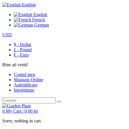
English
English
French
German
USD
$ - Dollar
£ - Pound
€ - Euro
Bine ati venit!
Contul meu
Magazin Online
Autentificare
Inregistrare
0
My Cart /
0,00
lei
Sorry, nothing in cart.