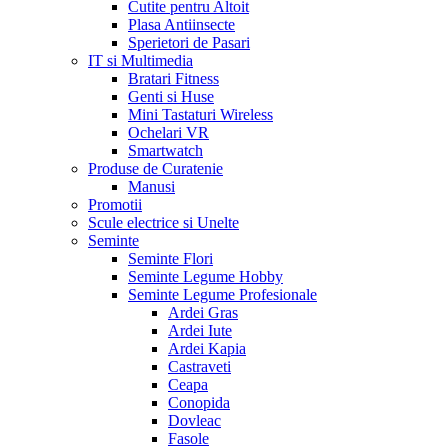
Cutite pentru Altoit
Plasa Antiinsecte
Sperietori de Pasari
IT si Multimedia
Bratari Fitness
Genti si Huse
Mini Tastaturi Wireless
Ochelari VR
Smartwatch
Produse de Curatenie
Manusi
Promotii
Scule electrice si Unelte
Seminte
Seminte Flori
Seminte Legume Hobby
Seminte Legume Profesionale
Ardei Gras
Ardei Iute
Ardei Kapia
Castraveti
Ceapa
Conopida
Dovleac
Fasole