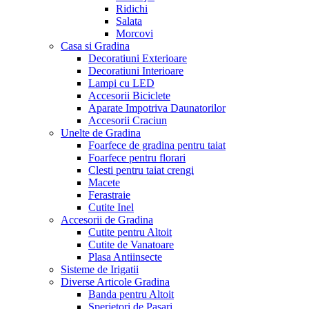
Ridichi
Salata
Morcovi
Casa si Gradina
Decoratiuni Exterioare
Decoratiuni Interioare
Lampi cu LED
Accesorii Biciclete
Aparate Impotriva Daunatorilor
Accesorii Craciun
Unelte de Gradina
Foarfece de gradina pentru taiat
Foarfece pentru florari
Clesti pentru taiat crengi
Macete
Ferastraie
Cutite Inel
Accesorii de Gradina
Cutite pentru Altoit
Cutite de Vanatoare
Plasa Antiinsecte
Sisteme de Irigatii
Diverse Articole Gradina
Banda pentru Altoit
Sperietori de Pasari