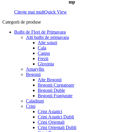
mp
Citește mai mult
Quick View
Categorii de produse
Bulbi de Flori de Primavara
Alti bulbi de primavara
Alte soiuri
Cala
Canna
Frezii
Gloxinia
Amaryllis
Begonii
Alte Begonii
Begonii Curgatoare
Begonii Duble
Begonii Franjurate
Caladium
Crini
Crini Asiatici
Crini Asiatici Dubli
Crini Orientali
Crini Orientali Dubli