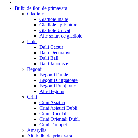
Bulbi de flori de primavara
Gladiole
Gladiole Inalte
Gladiole tip Fluture
Gladiole Unicat
Alte soiuri de gladiole
Dalii
Dalii Cactus
Dalii Decorative
Dalii Ball
Dalii Japoneze
Begonii
Begonii Duble
Begonii Curgatoare
Begonii Franjurate
Alte Begonii
Crini
Crini Asiatici
Crini Asiatici Dubli
Crini Orientali
Crini Orientali Dubli
Crini Trumpet
Amaryllis
Alti bulbi de primavara