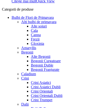
Citește mai mult
Quick View
19,99 lei.
Categorii de produse
Bulbi de Flori de Primavara
Alti bulbi de primavara
Alte soiuri
Cala
Canna
Frezii
Gloxinia
Amaryllis
Begonii
Alte Begonii
Begonii Curgatoare
Begonii Duble
Begonii Franjurate
Caladium
Crini
Crini Asiatici
Crini Asiatici Dubli
Crini Orientali
Crini Orientali Dubli
Crini Trumpet
Dalii