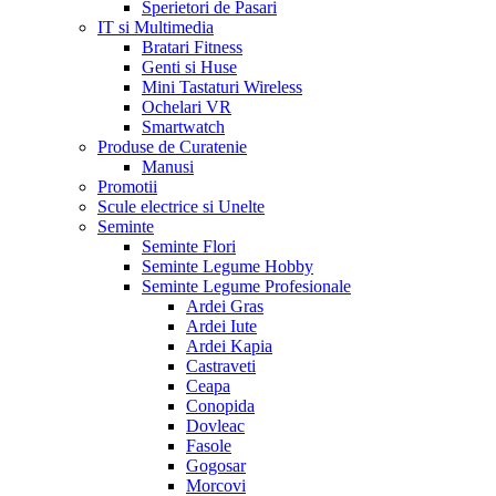
Sperietori de Pasari
IT si Multimedia
Bratari Fitness
Genti si Huse
Mini Tastaturi Wireless
Ochelari VR
Smartwatch
Produse de Curatenie
Manusi
Promotii
Scule electrice si Unelte
Seminte
Seminte Flori
Seminte Legume Hobby
Seminte Legume Profesionale
Ardei Gras
Ardei Iute
Ardei Kapia
Castraveti
Ceapa
Conopida
Dovleac
Fasole
Gogosar
Morcovi