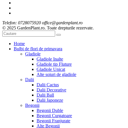
Telefon: 0728075920 office@gardenplant.ro
© 2025 GardenPlant.ro. Toate drepturile rezervate.
Home
Bulbi de flori de primavara
Gladiole
Gladiole Inalte
Gladiole tip Fluture
Gladiole Unicat
Alte soiuri de gladiole
Dalii
Dalii Cactus
Dalii Decorative
Dalii Ball
Dalii Japoneze
Begonii
Begonii Duble
Begonii Curgatoare
Begonii Franjurate
Alte Begonii