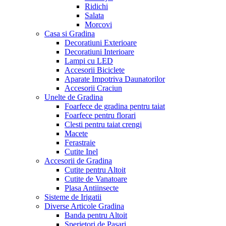
Ridichi
Salata
Morcovi
Casa si Gradina
Decoratiuni Exterioare
Decoratiuni Interioare
Lampi cu LED
Accesorii Biciclete
Aparate Impotriva Daunatorilor
Accesorii Craciun
Unelte de Gradina
Foarfece de gradina pentru taiat
Foarfece pentru florari
Clesti pentru taiat crengi
Macete
Ferastraie
Cutite Inel
Accesorii de Gradina
Cutite pentru Altoit
Cutite de Vanatoare
Plasa Antiinsecte
Sisteme de Irigatii
Diverse Articole Gradina
Banda pentru Altoit
Sperietori de Pasari