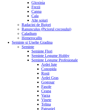
Gloxinia
Frezii
Canna
Cala
Alte soiuri
Radacini de Bujori
Ranunculus (Piciorul cocosului)
Caladium
Hemerocallis
Seminte si Unelte Gradina
Seminte
Seminte Flori
Seminte Legume Hobby
Seminte Legume Profesionale
Ardei Iute
Conopida
Rosii
Ardei Gras
Gogosar
Fasole
Ceapa
Varza
Vinete
Telina
Patrunjel