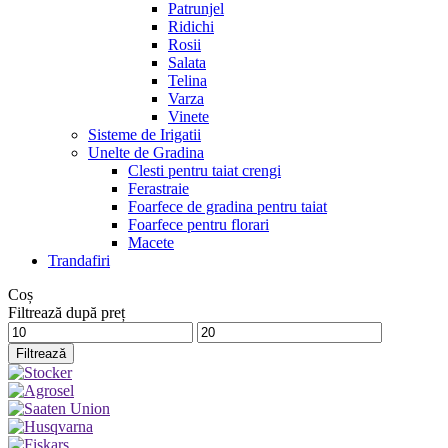
Patrunjel
Ridichi
Rosii
Salata
Telina
Varza
Vinete
Sisteme de Irigatii
Unelte de Gradina
Clesti pentru taiat crengi
Ferastraie
Foarfece de gradina pentru taiat
Foarfece pentru florari
Macete
Trandafiri
Coș
Filtrează după preț
Preț
Preț
minim
maxim
Filtrează