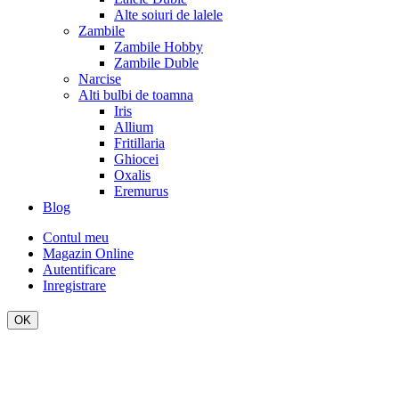
Alte soiuri de lalele
Zambile
Zambile Hobby
Zambile Duble
Narcise
Alti bulbi de toamna
Iris
Allium
Fritillaria
Ghiocei
Oxalis
Eremurus
Blog
Contul meu
Magazin Online
Autentificare
Inregistrare
OK