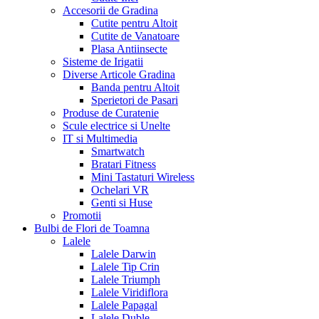
Accesorii de Gradina
Cutite pentru Altoit
Cutite de Vanatoare
Plasa Antiinsecte
Sisteme de Irigatii
Diverse Articole Gradina
Banda pentru Altoit
Sperietori de Pasari
Produse de Curatenie
Scule electrice si Unelte
IT si Multimedia
Smartwatch
Bratari Fitness
Mini Tastaturi Wireless
Ochelari VR
Genti si Huse
Promotii
Bulbi de Flori de Toamna
Lalele
Lalele Darwin
Lalele Tip Crin
Lalele Triumph
Lalele Viridiflora
Lalele Papagal
Lalele Duble