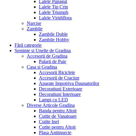
Lalele Papagal
Lalele Tip Crin
Lalele Triumph
Lalele Viridiflora
Narcise
Zambile
Zambile Duble
Zambile Hobby
Fără categorie
Seminte si Unelte de Gradina
Accesorii de Gradina
Palarii de Paie
Casa si Gradina
Accesorii Biciclete
Accesorii de Craciun
Aparate Impotriva Daunatorilor
Decoratiuni Exterioare
Decoratiuni Interioare
Lampi cu LED
Diverse Articole Gradina
Banda pentru Altoit
Cutite de Vanatoare
Cutite Inel
Cutite pentru Altoit
Plasa Antiinsecte