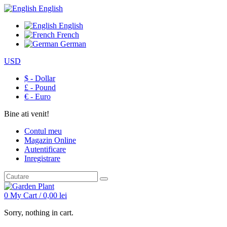
English
English
French
German
USD
$ - Dollar
£ - Pound
€ - Euro
Bine ati venit!
Contul meu
Magazin Online
Autentificare
Inregistrare
0
My Cart /
0,00
lei
Sorry, nothing in cart.