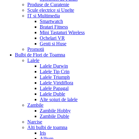
Produse de Curatenie
Scule electrice si Unelte
IT si Multimedia
Smartwatch
Bratari Fitness
Mini Tastaturi Wireless
Ochelari VR
Genti si Huse
Promotii
Bulbi de Flori de Toamna
Lalele
Lalele Darwin
Lalele Tip Crin
Lalele Triumph
Lalele Viridiflora
Lalele Papagal
Lalele Duble
Alte soiuri de lalele
Zambile
Zambile Hobby
Zambile Duble
Narcise
Alti bulbi de toamna
Iris
Allium