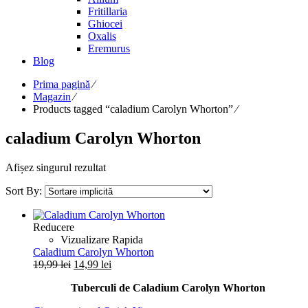
Fritillaria
Ghiocei
Oxalis
Eremurus
Blog
Prima pagină
⁄
Magazin
⁄
Products tagged “caladium Carolyn Whorton”
⁄
caladium Carolyn Whorton
Afișez singurul rezultat
Sort By:
Reducere
Vizualizare Rapida
Caladium Carolyn Whorton
Prețul
Prețul
19,99
lei
14,99
lei
inițial
curent
Tuberculi de Caladium Carolyn Whorton
a
este:
fost:
14,99 lei.