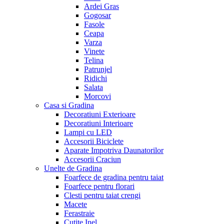
Ardei Gras
Gogosar
Fasole
Ceapa
Varza
Vinete
Telina
Patrunjel
Ridichi
Salata
Morcovi
Casa si Gradina
Decoratiuni Exterioare
Decoratiuni Interioare
Lampi cu LED
Accesorii Biciclete
Aparate Impotriva Daunatorilor
Accesorii Craciun
Unelte de Gradina
Foarfece de gradina pentru taiat
Foarfece pentru florari
Clesti pentru taiat crengi
Macete
Ferastraie
Cutite Inel