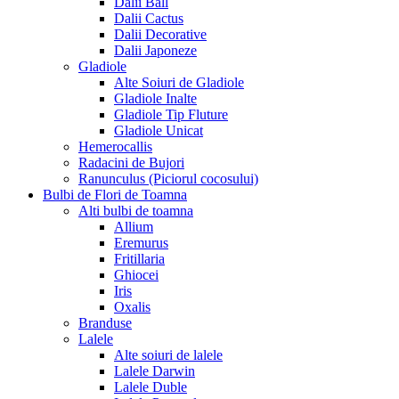
Dalii Ball
Dalii Cactus
Dalii Decorative
Dalii Japoneze
Gladiole
Alte Soiuri de Gladiole
Gladiole Inalte
Gladiole Tip Fluture
Gladiole Unicat
Hemerocallis
Radacini de Bujori
Ranunculus (Piciorul cocosului)
Bulbi de Flori de Toamna
Alti bulbi de toamna
Allium
Eremurus
Fritillaria
Ghiocei
Iris
Oxalis
Branduse
Lalele
Alte soiuri de lalele
Lalele Darwin
Lalele Duble