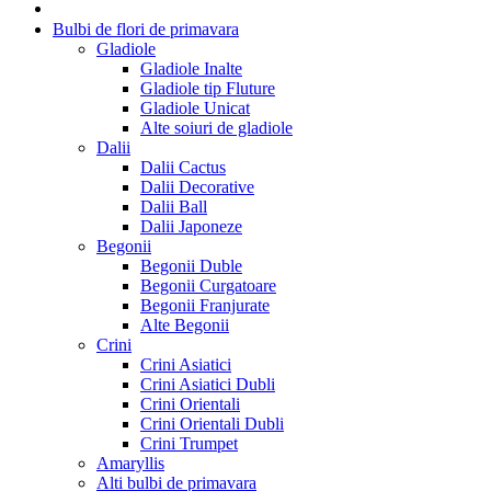
Bulbi de flori de primavara
Gladiole
Gladiole Inalte
Gladiole tip Fluture
Gladiole Unicat
Alte soiuri de gladiole
Dalii
Dalii Cactus
Dalii Decorative
Dalii Ball
Dalii Japoneze
Begonii
Begonii Duble
Begonii Curgatoare
Begonii Franjurate
Alte Begonii
Crini
Crini Asiatici
Crini Asiatici Dubli
Crini Orientali
Crini Orientali Dubli
Crini Trumpet
Amaryllis
Alti bulbi de primavara