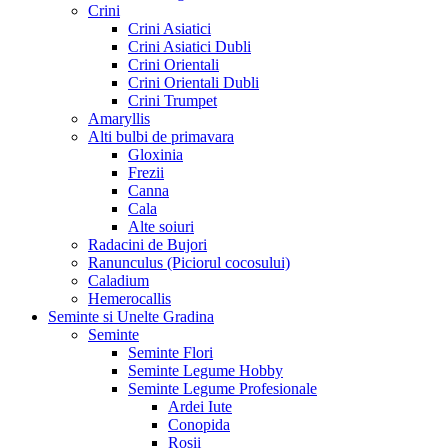
Crini
Crini Asiatici
Crini Asiatici Dubli
Crini Orientali
Crini Orientali Dubli
Crini Trumpet
Amaryllis
Alti bulbi de primavara
Gloxinia
Frezii
Canna
Cala
Alte soiuri
Radacini de Bujori
Ranunculus (Piciorul cocosului)
Caladium
Hemerocallis
Seminte si Unelte Gradina
Seminte
Seminte Flori
Seminte Legume Hobby
Seminte Legume Profesionale
Ardei Iute
Conopida
Rosii