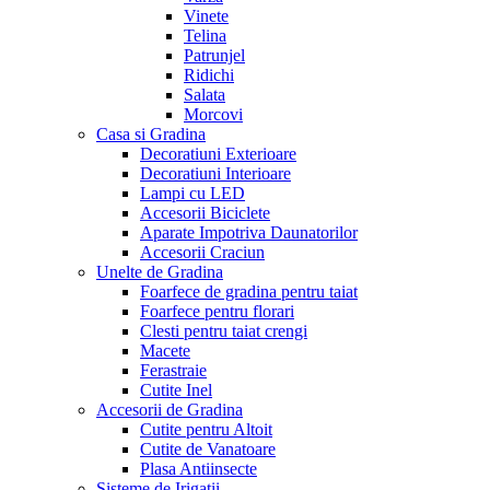
Vinete
Telina
Patrunjel
Ridichi
Salata
Morcovi
Casa si Gradina
Decoratiuni Exterioare
Decoratiuni Interioare
Lampi cu LED
Accesorii Biciclete
Aparate Impotriva Daunatorilor
Accesorii Craciun
Unelte de Gradina
Foarfece de gradina pentru taiat
Foarfece pentru florari
Clesti pentru taiat crengi
Macete
Ferastraie
Cutite Inel
Accesorii de Gradina
Cutite pentru Altoit
Cutite de Vanatoare
Plasa Antiinsecte
Sisteme de Irigatii