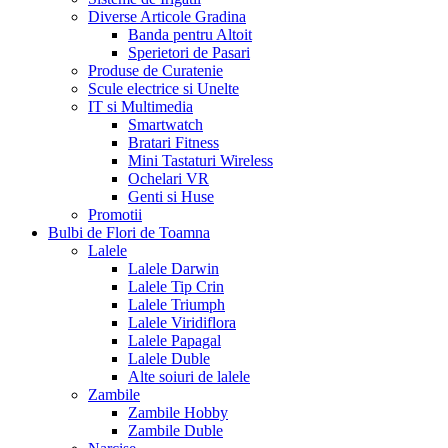
Diverse Articole Gradina
Banda pentru Altoit
Sperietori de Pasari
Produse de Curatenie
Scule electrice si Unelte
IT si Multimedia
Smartwatch
Bratari Fitness
Mini Tastaturi Wireless
Ochelari VR
Genti si Huse
Promotii
Bulbi de Flori de Toamna
Lalele
Lalele Darwin
Lalele Tip Crin
Lalele Triumph
Lalele Viridiflora
Lalele Papagal
Lalele Duble
Alte soiuri de lalele
Zambile
Zambile Hobby
Zambile Duble