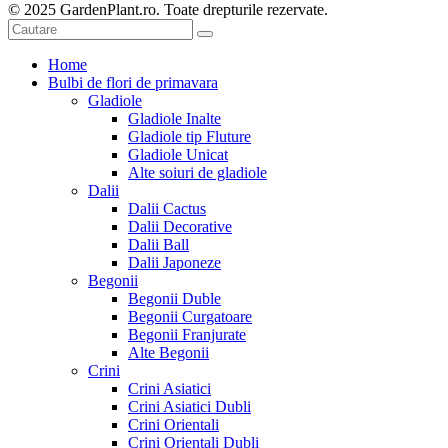
© 2025 GardenPlant.ro. Toate drepturile rezervate.
Home
Bulbi de flori de primavara
Gladiole
Gladiole Inalte
Gladiole tip Fluture
Gladiole Unicat
Alte soiuri de gladiole
Dalii
Dalii Cactus
Dalii Decorative
Dalii Ball
Dalii Japoneze
Begonii
Begonii Duble
Begonii Curgatoare
Begonii Franjurate
Alte Begonii
Crini
Crini Asiatici
Crini Asiatici Dubli
Crini Orientali
Crini Orientali Dubli