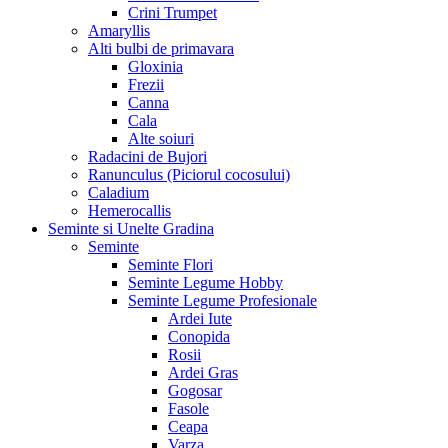
Crini Trumpet
Amaryllis
Alti bulbi de primavara
Gloxinia
Frezii
Canna
Cala
Alte soiuri
Radacini de Bujori
Ranunculus (Piciorul cocosului)
Caladium
Hemerocallis
Seminte si Unelte Gradina
Seminte
Seminte Flori
Seminte Legume Hobby
Seminte Legume Profesionale
Ardei Iute
Conopida
Rosii
Ardei Gras
Gogosar
Fasole
Ceapa
Varza