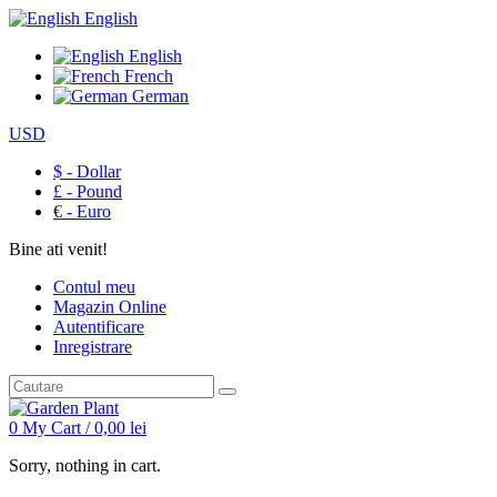
English
English
French
German
USD
$ - Dollar
£ - Pound
€ - Euro
Bine ati venit!
Contul meu
Magazin Online
Autentificare
Inregistrare
0
My Cart /
0,00
lei
Sorry, nothing in cart.