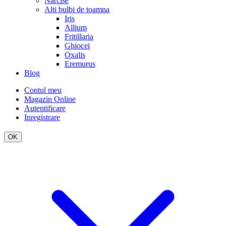
Narcise
Alti bulbi de toamna
Iris
Allium
Fritillaria
Ghiocei
Oxalis
Eremurus
Blog
Contul meu
Magazin Online
Autentificare
Inregistrare
OK