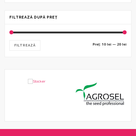
FILTREAZĂ DUPĂ PREȚ
Preț
Preț
Preț:
10 lei
—
20 lei
FILTREAZĂ
mini
maxi