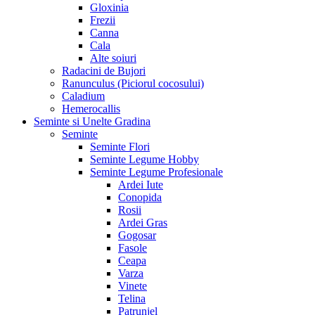
Gloxinia
Frezii
Canna
Cala
Alte soiuri
Radacini de Bujori
Ranunculus (Piciorul cocosului)
Caladium
Hemerocallis
Seminte si Unelte Gradina
Seminte
Seminte Flori
Seminte Legume Hobby
Seminte Legume Profesionale
Ardei Iute
Conopida
Rosii
Ardei Gras
Gogosar
Fasole
Ceapa
Varza
Vinete
Telina
Patrunjel