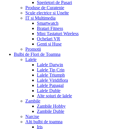
Sperietori de Pasari
Produse de Curatenie
Scule electrice si Unelte
IT si Multimedia
Smartwatch
Bratari Fitness
Mini Tastaturi Wireless
Ochelari VR
Genti si Huse
Promotii
Bulbi de Flori de Toamna
Lalele
Lalele Darwin
Lalele Tip Crin
Lalele Triumph
Lalele Viridiflora
Lalele Papagal
Lalele Duble
Alte soiuri de lalele
Zambile
Zambile Hobby
Zambile Duble
Narcise
Alti bulbi de toamna
Iris