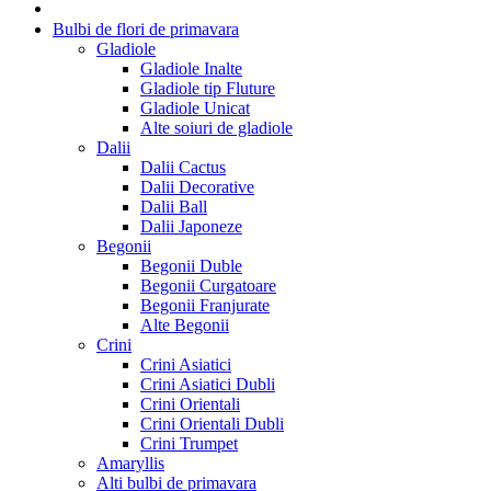
Bulbi de flori de primavara
Gladiole
Gladiole Inalte
Gladiole tip Fluture
Gladiole Unicat
Alte soiuri de gladiole
Dalii
Dalii Cactus
Dalii Decorative
Dalii Ball
Dalii Japoneze
Begonii
Begonii Duble
Begonii Curgatoare
Begonii Franjurate
Alte Begonii
Crini
Crini Asiatici
Crini Asiatici Dubli
Crini Orientali
Crini Orientali Dubli
Crini Trumpet
Amaryllis
Alti bulbi de primavara