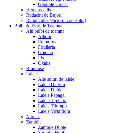
Gladiole Unicat
Hemerocallis
Radacini de Bujori
Ranunculus (Piciorul cocosului)
Bulbi de Flori de Toamna
Alti bulbi de toamna
Allium
Eremurus
Fritillaria
Ghiocei
Iris
Oxalis
Branduse
Lalele
Alte soiuri de lalele
Lalele Darwin
Lalele Duble
Lalele Papagal
Lalele Tip Crin
Lalele Triumph
Lalele Viridiflora
Narcise
Zambile
Zambile Duble
Zambile Hobby