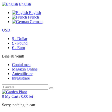
English
English
French
German
USD
$ - Dollar
£ - Pound
€ - Euro
Bine ati venit!
Contul meu
Magazin Online
Autentificare
Inregistrare
0
My Cart /
0,00
lei
Sorry, nothing in cart.