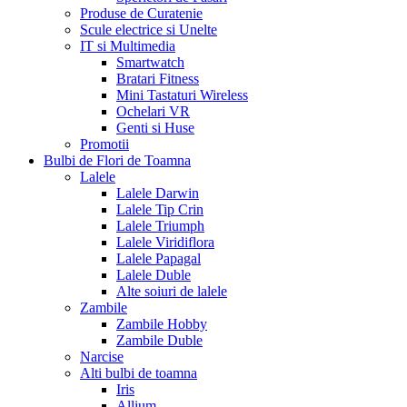
Produse de Curatenie
Scule electrice si Unelte
IT si Multimedia
Smartwatch
Bratari Fitness
Mini Tastaturi Wireless
Ochelari VR
Genti si Huse
Promotii
Bulbi de Flori de Toamna
Lalele
Lalele Darwin
Lalele Tip Crin
Lalele Triumph
Lalele Viridiflora
Lalele Papagal
Lalele Duble
Alte soiuri de lalele
Zambile
Zambile Hobby
Zambile Duble
Narcise
Alti bulbi de toamna
Iris
Allium