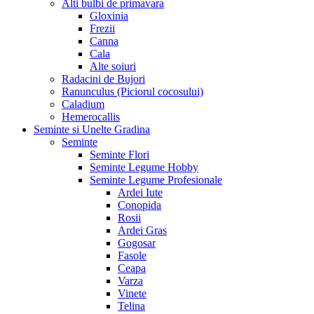
Alti bulbi de primavara
Gloxinia
Frezii
Canna
Cala
Alte soiuri
Radacini de Bujori
Ranunculus (Piciorul cocosului)
Caladium
Hemerocallis
Seminte si Unelte Gradina
Seminte
Seminte Flori
Seminte Legume Hobby
Seminte Legume Profesionale
Ardei Iute
Conopida
Rosii
Ardei Gras
Gogosar
Fasole
Ceapa
Varza
Vinete
Telina