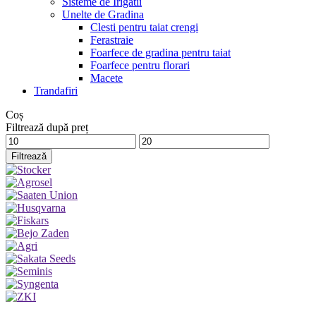
Sisteme de Irigatii
Unelte de Gradina
Clesti pentru taiat crengi
Ferastraie
Foarfece de gradina pentru taiat
Foarfece pentru florari
Macete
Trandafiri
Coș
Filtrează după preț
Preț
Preț
minim
maxim
Filtrează