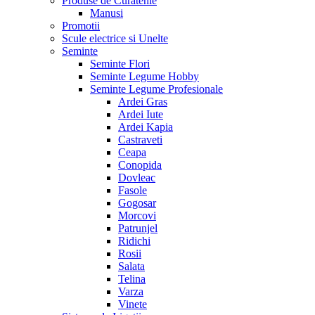
Produse de Curatenie
Manusi
Promotii
Scule electrice si Unelte
Seminte
Seminte Flori
Seminte Legume Hobby
Seminte Legume Profesionale
Ardei Gras
Ardei Iute
Ardei Kapia
Castraveti
Ceapa
Conopida
Dovleac
Fasole
Gogosar
Morcovi
Patrunjel
Ridichi
Rosii
Salata
Telina
Varza
Vinete