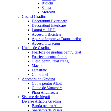
Ridichi
Salata
Morcovi
Casa si Gradina
Decoratiuni Exterioare
Decoratiuni Interioare
Lampi cu LED
Accesorii Biciclete
Aparate Impotriva Daunatorilor
Accesorii Craciun
Unelte de Gradina
Foarfece de gradina pentru taiat
Foarfece pentru florari
Clesti pentru taiat crengi
Macete
Ferastraie
Cutite Inel
Accesorii de Gradina
Cutite pentru Altoit
Cutite de Vanatoare
Plasa Antiinsecte
Sisteme de Irigatii
Diverse Articole Gradina
Banda pentru Altoit
Sperietori de Pasari