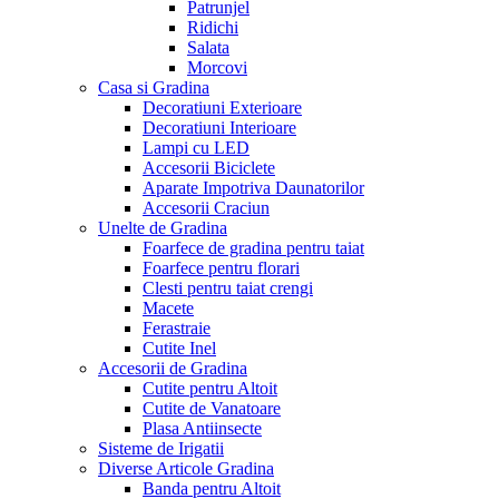
Patrunjel
Ridichi
Salata
Morcovi
Casa si Gradina
Decoratiuni Exterioare
Decoratiuni Interioare
Lampi cu LED
Accesorii Biciclete
Aparate Impotriva Daunatorilor
Accesorii Craciun
Unelte de Gradina
Foarfece de gradina pentru taiat
Foarfece pentru florari
Clesti pentru taiat crengi
Macete
Ferastraie
Cutite Inel
Accesorii de Gradina
Cutite pentru Altoit
Cutite de Vanatoare
Plasa Antiinsecte
Sisteme de Irigatii
Diverse Articole Gradina
Banda pentru Altoit