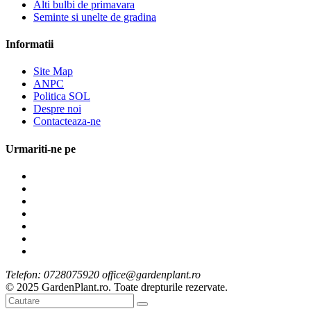
Alti bulbi de primavara
Seminte si unelte de gradina
Informatii
Site Map
ANPC
Politica SOL
Despre noi
Contacteaza-ne
Urmariti-ne pe
Telefon: 0728075920 office@gardenplant.ro
© 2025 GardenPlant.ro. Toate drepturile rezervate.