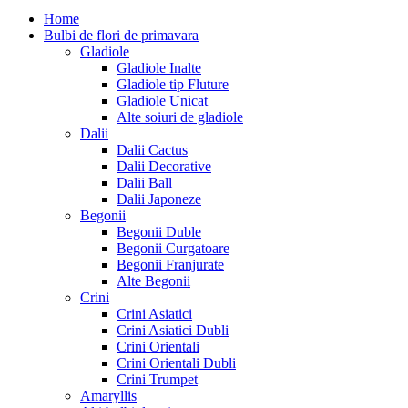
Home
Bulbi de flori de primavara
Gladiole
Gladiole Inalte
Gladiole tip Fluture
Gladiole Unicat
Alte soiuri de gladiole
Dalii
Dalii Cactus
Dalii Decorative
Dalii Ball
Dalii Japoneze
Begonii
Begonii Duble
Begonii Curgatoare
Begonii Franjurate
Alte Begonii
Crini
Crini Asiatici
Crini Asiatici Dubli
Crini Orientali
Crini Orientali Dubli
Crini Trumpet
Amaryllis