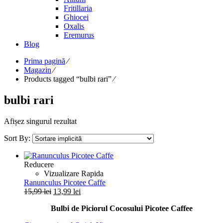
Fritillaria
Ghiocei
Oxalis
Eremurus
Blog
Prima pagină
⁄
Magazin
⁄
Products tagged “bulbi rari”
⁄
bulbi rari
Afișez singurul rezultat
Sort By:
Reducere
Vizualizare Rapida
Ranunculus Picotee Caffe
Prețul
Prețul
15,99
lei
13,99
lei
inițial
curent
Bulbi de Piciorul Cocosului Picotee Caffee
a
este:
fost:
13,99 lei.