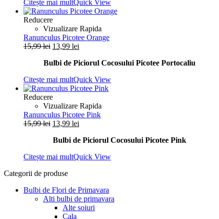
Citește mai mult
Quick View
15,99 lei.
Reducere
Vizualizare Rapida
Ranunculus Picotee Orange
Prețul
Prețul
15,99
lei
13,99
lei
inițial
curent
Bulbi de Piciorul Cocosului Picotee Portocaliu
a
este:
fost:
13,99 lei.
Citește mai mult
Quick View
15,99 lei.
Reducere
Vizualizare Rapida
Ranunculus Picotee Pink
Prețul
Prețul
15,99
lei
13,99
lei
inițial
curent
Bulbi de Piciorul Cocosului Picotee Pink
a
este:
fost:
13,99 lei.
Citește mai mult
Quick View
15,99 lei.
Categorii de produse
Bulbi de Flori de Primavara
Alti bulbi de primavara
Alte soiuri
Cala