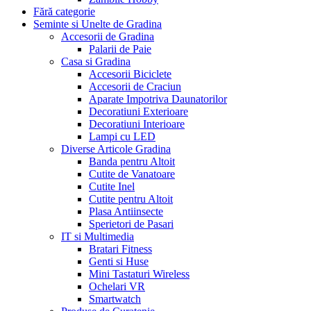
Fără categorie
Seminte si Unelte de Gradina
Accesorii de Gradina
Palarii de Paie
Casa si Gradina
Accesorii Biciclete
Accesorii de Craciun
Aparate Impotriva Daunatorilor
Decoratiuni Exterioare
Decoratiuni Interioare
Lampi cu LED
Diverse Articole Gradina
Banda pentru Altoit
Cutite de Vanatoare
Cutite Inel
Cutite pentru Altoit
Plasa Antiinsecte
Sperietori de Pasari
IT si Multimedia
Bratari Fitness
Genti si Huse
Mini Tastaturi Wireless
Ochelari VR
Smartwatch