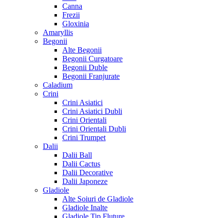
Canna
Frezii
Gloxinia
Amaryllis
Begonii
Alte Begonii
Begonii Curgatoare
Begonii Duble
Begonii Franjurate
Caladium
Crini
Crini Asiatici
Crini Asiatici Dubli
Crini Orientali
Crini Orientali Dubli
Crini Trumpet
Dalii
Dalii Ball
Dalii Cactus
Dalii Decorative
Dalii Japoneze
Gladiole
Alte Soiuri de Gladiole
Gladiole Inalte
Gladiole Tip Fluture