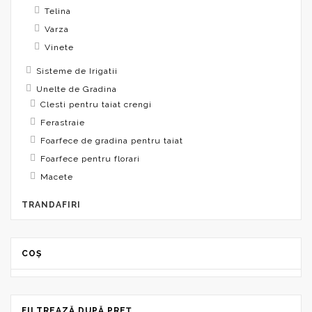
Telina
Varza
Vinete
Sisteme de Irigatii
Unelte de Gradina
Clesti pentru taiat crengi
Ferastraie
Foarfece de gradina pentru taiat
Foarfece pentru florari
Macete
TRANDAFIRI
COȘ
FILTREAZĂ DUPĂ PREȚ