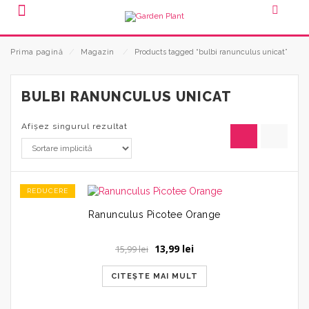
Prima pagină
⁄
Magazin
⁄
Products tagged “bulbi ranunculus unicat”
BULBI RANUNCULUS UNICAT
Afișez singurul rezultat
REDUCERE
Ranunculus Picotee Orange
Prețul
Prețul
13,99
lei
15,99
lei
inițial
curent
a
este:
CITEȘTE MAI MULT
fost:
13,99 lei.
15,99 lei.