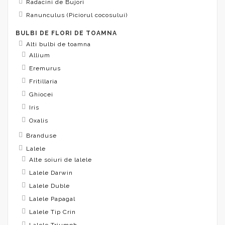
Radacini de Bujori
Ranunculus (Piciorul cocosului)
BULBI DE FLORI DE TOAMNA
Alti bulbi de toamna
Allium
Eremurus
Fritillaria
Ghiocei
Iris
Oxalis
Branduse
Lalele
Alte soiuri de lalele
Lalele Darwin
Lalele Duble
Lalele Papagal
Lalele Tip Crin
Lalele Triumph