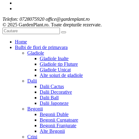
Telefon: 0728075920 office@gardenplant.ro
© 2025 GardenPlant.ro. Toate drepturile rezervate.
Home
Bulbi de flori de primavara
Gladiole
Gladiole Inalte
Gladiole tip Fluture
Gladiole Unicat
Alte soiuri de gladiole
Dalii
Dalii Cactus
Dalii Decorative
Dalii Ball
Dalii Japoneze
Begonii
Begonii Duble
Begonii Curgatoare
Begonii Franjurate
Alte Begonii
Crini