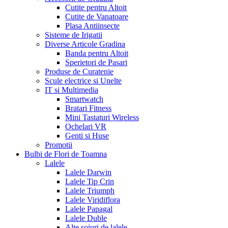
Cutite pentru Altoit
Cutite de Vanatoare
Plasa Antiinsecte
Sisteme de Irigatii
Diverse Articole Gradina
Banda pentru Altoit
Sperietori de Pasari
Produse de Curatenie
Scule electrice si Unelte
IT si Multimedia
Smartwatch
Bratari Fitness
Mini Tastaturi Wireless
Ochelari VR
Genti si Huse
Promotii
Bulbi de Flori de Toamna
Lalele
Lalele Darwin
Lalele Tip Crin
Lalele Triumph
Lalele Viridiflora
Lalele Papagal
Lalele Duble
Alte soiuri de lalele