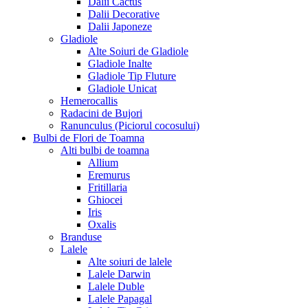
Dalii Cactus
Dalii Decorative
Dalii Japoneze
Gladiole
Alte Soiuri de Gladiole
Gladiole Inalte
Gladiole Tip Fluture
Gladiole Unicat
Hemerocallis
Radacini de Bujori
Ranunculus (Piciorul cocosului)
Bulbi de Flori de Toamna
Alti bulbi de toamna
Allium
Eremurus
Fritillaria
Ghiocei
Iris
Oxalis
Branduse
Lalele
Alte soiuri de lalele
Lalele Darwin
Lalele Duble
Lalele Papagal