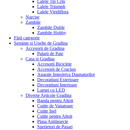
Lalele Tip Crin
Lalele Triumph
Lalele Viridiflora
Narcise
Zambile
Zambile Duble
Zambile Hobby
Fără categorie
Seminte si Unelte de Gradina
Accesorii de Gradina
Palarii de Paie
Casa si Gradina
Accesorii Biciclete
Accesorii de Craciun
Aparate Impotriva Daunatorilor
Decoratiuni Exterioare
Decoratiuni Interioare
Lampi cu LED
Diverse Articole Gradina
Banda pentru Altoit
Cutite de Vanatoare
Cutite Inel
Cutite pentru Altoit
Plasa Antiinsecte
Sperietori de Pasari