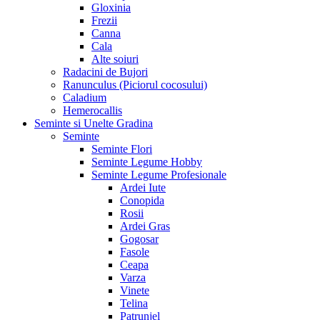
Gloxinia
Frezii
Canna
Cala
Alte soiuri
Radacini de Bujori
Ranunculus (Piciorul cocosului)
Caladium
Hemerocallis
Seminte si Unelte Gradina
Seminte
Seminte Flori
Seminte Legume Hobby
Seminte Legume Profesionale
Ardei Iute
Conopida
Rosii
Ardei Gras
Gogosar
Fasole
Ceapa
Varza
Vinete
Telina
Patrunjel