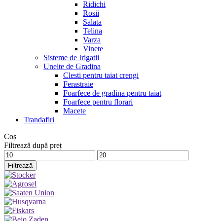
Ridichi
Rosii
Salata
Telina
Varza
Vinete
Sisteme de Irigatii
Unelte de Gradina
Clesti pentru taiat crengi
Ferastraie
Foarfece de gradina pentru taiat
Foarfece pentru florari
Macete
Trandafiri
Coș
Filtrează după preț
Preț
Preț
minim
maxim
Filtrează