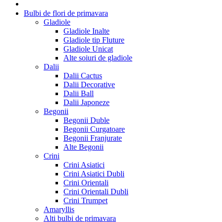
Bulbi de flori de primavara
Gladiole
Gladiole Inalte
Gladiole tip Fluture
Gladiole Unicat
Alte soiuri de gladiole
Dalii
Dalii Cactus
Dalii Decorative
Dalii Ball
Dalii Japoneze
Begonii
Begonii Duble
Begonii Curgatoare
Begonii Franjurate
Alte Begonii
Crini
Crini Asiatici
Crini Asiatici Dubli
Crini Orientali
Crini Orientali Dubli
Crini Trumpet
Amaryllis
Alti bulbi de primavara