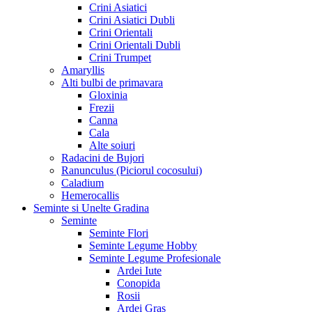
Crini Asiatici
Crini Asiatici Dubli
Crini Orientali
Crini Orientali Dubli
Crini Trumpet
Amaryllis
Alti bulbi de primavara
Gloxinia
Frezii
Canna
Cala
Alte soiuri
Radacini de Bujori
Ranunculus (Piciorul cocosului)
Caladium
Hemerocallis
Seminte si Unelte Gradina
Seminte
Seminte Flori
Seminte Legume Hobby
Seminte Legume Profesionale
Ardei Iute
Conopida
Rosii
Ardei Gras