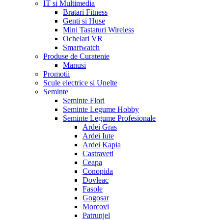
IT si Multimedia
Bratari Fitness
Genti si Huse
Mini Tastaturi Wireless
Ochelari VR
Smartwatch
Produse de Curatenie
Manusi
Promotii
Scule electrice si Unelte
Seminte
Seminte Flori
Seminte Legume Hobby
Seminte Legume Profesionale
Ardei Gras
Ardei Iute
Ardei Kapia
Castraveti
Ceapa
Conopida
Dovleac
Fasole
Gogosar
Morcovi
Patrunjel