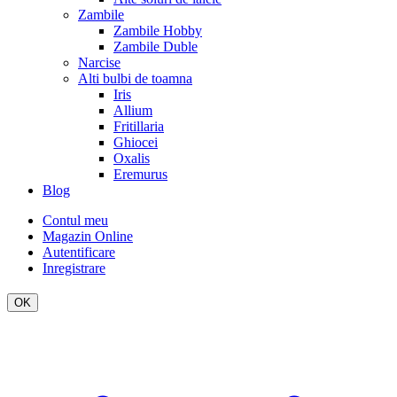
Zambile
Zambile Hobby
Zambile Duble
Narcise
Alti bulbi de toamna
Iris
Allium
Fritillaria
Ghiocei
Oxalis
Eremurus
Blog
Contul meu
Magazin Online
Autentificare
Inregistrare
OK