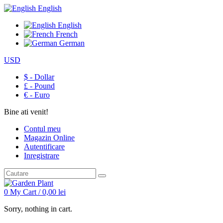
English
English
French
German
USD
$ - Dollar
£ - Pound
€ - Euro
Bine ati venit!
Contul meu
Magazin Online
Autentificare
Inregistrare
0
My Cart /
0,00
lei
Sorry, nothing in cart.