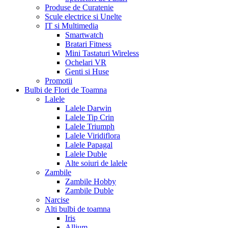
Produse de Curatenie
Scule electrice si Unelte
IT si Multimedia
Smartwatch
Bratari Fitness
Mini Tastaturi Wireless
Ochelari VR
Genti si Huse
Promotii
Bulbi de Flori de Toamna
Lalele
Lalele Darwin
Lalele Tip Crin
Lalele Triumph
Lalele Viridiflora
Lalele Papagal
Lalele Duble
Alte soiuri de lalele
Zambile
Zambile Hobby
Zambile Duble
Narcise
Alti bulbi de toamna
Iris
Allium