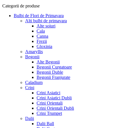
Categorii de produse
Bulbi de Flori de Primavara
Alti bulbi de primavara
Alte soiuri
Cala
Canna
Frezii
Gloxinia
Amaryllis
Begonii
Alte Begonii
Begonii Curgatoare
Begonii Duble
Begonii Franjurate
Caladium
Crini
Crini Asiatici
Crini Asiatici Dubli
Crini Orientali
Crini Orientali Dubli
Crini Trumpet
Dalii
Dalii Ball