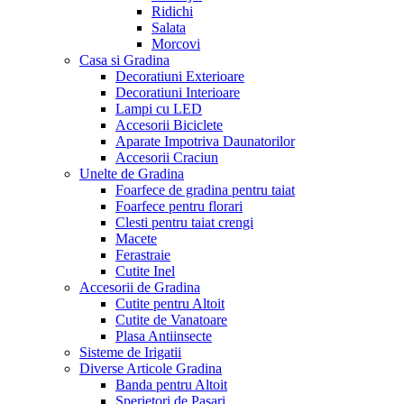
Ridichi
Salata
Morcovi
Casa si Gradina
Decoratiuni Exterioare
Decoratiuni Interioare
Lampi cu LED
Accesorii Biciclete
Aparate Impotriva Daunatorilor
Accesorii Craciun
Unelte de Gradina
Foarfece de gradina pentru taiat
Foarfece pentru florari
Clesti pentru taiat crengi
Macete
Ferastraie
Cutite Inel
Accesorii de Gradina
Cutite pentru Altoit
Cutite de Vanatoare
Plasa Antiinsecte
Sisteme de Irigatii
Diverse Articole Gradina
Banda pentru Altoit
Sperietori de Pasari