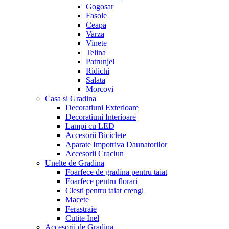
Gogosar
Fasole
Ceapa
Varza
Vinete
Telina
Patrunjel
Ridichi
Salata
Morcovi
Casa si Gradina
Decoratiuni Exterioare
Decoratiuni Interioare
Lampi cu LED
Accesorii Biciclete
Aparate Impotriva Daunatorilor
Accesorii Craciun
Unelte de Gradina
Foarfece de gradina pentru taiat
Foarfece pentru florari
Clesti pentru taiat crengi
Macete
Ferastraie
Cutite Inel
Accesorii de Gradina